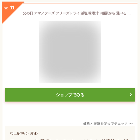
11
no.
父の日 アマノフーズ フリーズドライ 減塩 味噌汁 9種類から 選べる 4種20食 詰め合わせ セット 【 送料無料 北海道沖縄以外】 即席みそ汁 インスタント味噌汁 常温保存 みそ汁 一人暮らし 仕送り 備蓄 非常食 お中元 2026 内祝い ギフト
ショップでみる
価格と在庫を
楽天
でチェック
>>
なしお(50代・男性)