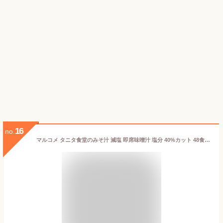
16
no.
マルコメ タニタ食堂のみそ汁 減塩 即席味噌汁 塩分 40%カット 48食(4種×12食)【タニタ食堂監修】