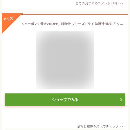
全てのおすすめコメント
(
1
件)
>
3
no.
＼クーポンで最大7%OFF／味噌汁 フリーズドライ 味噌汁 減塩 「 タニタ食堂監修 減塩みそ フリーズドライ 8食セット (4種 各2袋) 」 マルコメ 送料無料 みそ汁 フリーズドライ味噌汁 インスタント 味噌汁 インスタント食品 ギフト 買いまわり 仕送りセット もう一品
ショップでみる
価格と在庫を
楽天
でチェック
>>