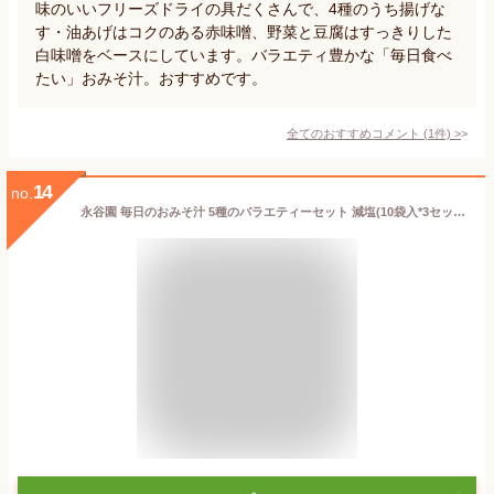
味のいいフリーズドライの具だくさんで、4種のうち揚げな
す・油あげはコクのある赤味噌、野菜と豆腐はすっきりした
白味噌をベースにしています。バラエティ豊かな「毎日食べ
たい」おみそ汁。おすすめです。
全てのおすすめコメント
(
1
件)
>
14
no.
永谷園 毎日のおみそ汁 5種のバラエティーセット 減塩(10袋入*3セット)【永谷園】[味噌汁 アソート まとめ買い フリーズドライ]