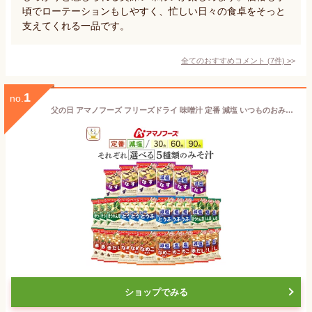
頃でローテーションもしやすく、忙しい日々の食卓をそっと
支えてくれる一品です。
全てのおすすめコメント
(
7
件)
>
1
no.
父の日 アマノフーズ フリーズドライ 味噌汁 定番 減塩 いつものおみそ汁 5種30食 60食 90食 から 選べる 詰め合わせ セット 【 送料無料 北海道沖縄以外】 インスタント みそ汁 食品 プレゼント 贈り物 非常食 2026 内祝い お返し ギフト
ショップでみる