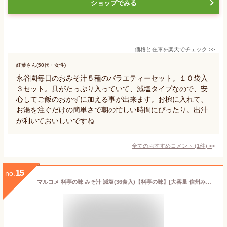
ショップでみる
価格と在庫を
楽天
でチェック
>>
紅葉さん(50代・女性)
永谷園毎日のおみそ汁５種のバラエティーセット。１０袋入
３セット。具がたっぷり入っていて、減塩タイプなので、安
心してご飯のおかずに加える事が出来ます。お椀に入れて、
お湯を注ぐだけの簡単さで朝の忙しい時間にぴったり。出汁
が利いておいしいですね
全てのおすすめコメント
(
1
件)
>
15
no.
マルコメ 料亭の味 みそ汁 減塩(36食入)【料亭の味】[大容量 信州みそ 味噌汁 インスタント]