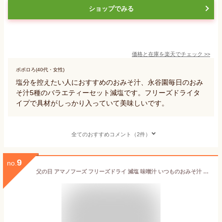
ショップでみる
価格と在庫を
楽天
でチェック
>>
ポポロろ(40代・女性)
塩分を控えたい人におすすめのおみそ汁、永谷園毎日のおみ
そ汁5種のバラエティーセット減塩です。フリーズドライタ
イプで具材がしっかり入っていて美味しいです。
全てのおすすめコメント（2件）
9
no.
父の日 アマノフーズ フリーズドライ 減塩 味噌汁 いつものおみそ汁 9種27食 54食 81食 から 選べる 詰め合わせ セット 【 送料無料 北海道沖縄以外】 インスタント 食品 みそ汁 即席味噌汁 塩分 カット 減塩食品 2026 内祝い お返し ギフト