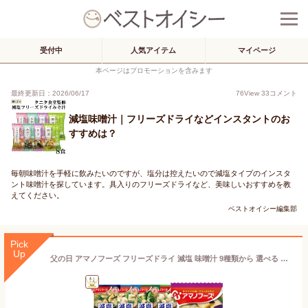
受付中
人気アイテム
マイページ
本ページはプロモーションを含みます
最終更新日：2026/06/17
76
View
33
コメント
減塩味噌汁｜フリーズドライなどインスタントのお
すすめは？
毎朝味噌汁を手軽に飲みたいのですが、塩分は控えたいので減塩タイプのインスタ
ント味噌汁を探しています。具入りのフリーズドライなど、美味しいおすすめを教
えてください。
ベストオイシー編集部
Pick
Up
父の日 アマノフーズ フリーズドライ 減塩 味噌汁 9種類から 選べる 6種30食 詰め合わせ セット 【 送料無料 北海道沖縄以外】 即席みそ汁 インスタント味噌汁 常温保存 みそ汁 一人暮らし 仕送り 備蓄 非常食 お中元 2026 内祝い ギフト