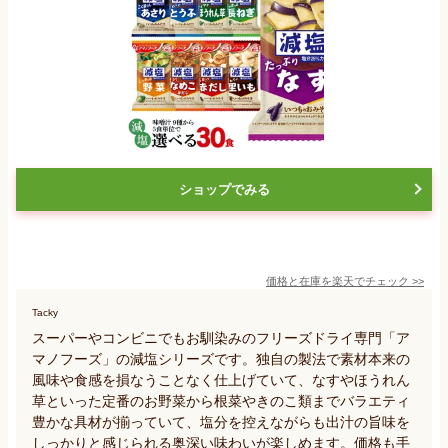
ショップでみる
価格と在庫を
楽天
でチェック
>>
Tacky
スーパーやコンビニでもお馴染みのフリーズドライ専門「ア
マノフーズ」の減塩シリーズです。独自の製法で素材本来の
風味や食感を損なうことなく仕上げていて、なすやほうれん
草といった定番のお野菜から根菜やきのこ類までバラエティ
豊かな具材が揃っていて、塩分を控えながらも出汁の旨味を
しっかりと感じられる奥深い味わいが楽しめます。価格も手