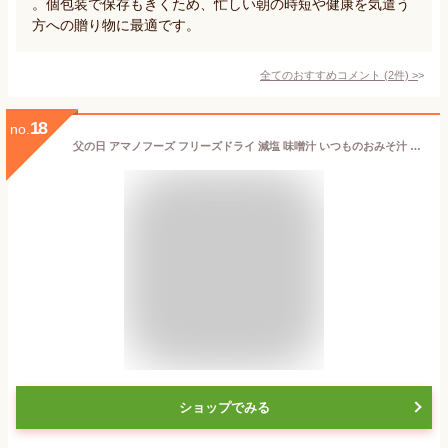
。個包装で保存もきくため、忙しい朝の時短や健康を気遣う
方への贈り物に最適です。
全てのおすすめコメント
(
2
件)
>
18
no.
父の日 アマノフーズ フリーズドライ 減塩 味噌汁 いつものおみそ汁 9種27食 54食 81食 から 選べる 詰め合わせ セット 【 送料無料 北海道沖縄以外】 インスタント みそ汁 即席味噌汁 味噌汁の具 なす 野菜 備蓄 2026 内祝い お返し ギフト
ショップでみる