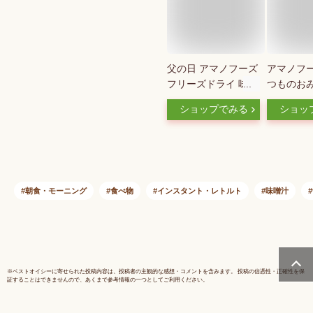
父の日 アマノフーズ
アマノフー
フリーズドライ 味噌
つものおみ
汁 定番 減塩 いつも
セット10
ショップでみる
ショッ
のおみそ汁 5種30食
ドライ 味
60食 90食 から 選べ
スタント 
る 詰め合わせ セッ
食品
ト 【 送料無料 北海
道沖縄以外】 インス
タント みそ汁 食品
朝食・モーニング
食べ物
インスタント・レトルト
味噌汁
プレゼント 贈り物
非常食 2026 内祝い
お返し ギフト
※
ベストオイシー
に寄せられた投稿内容は、投稿者の主観的な感想・コメントを含みます。 投稿の信憑性・正確性を保
証することはできませんので、あくまで参考情報の一つとしてご利用ください。