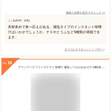
価格と在庫を
楽天
でチェック
>>
ここあ(50代・女性)
具材多めで食べ応えがある、減塩タイプのインスタント味噌
汁はいかがでしょうか。ナスやとうふなど9種類が堪能でき
ます。
全てのおすすめコメント
(
7
件)
>
19
no.
アマノフーズ フリーズドライ 味噌汁 減塩 いつものおみそ汁 8種8食 詰め合わせ セット 【 メール便 送料無料 】 減塩味噌汁 即席みそ汁 インスタント味噌汁 お試し 食品 備蓄 常温保存 ご飯のお供 和食 父の日 2026 プチギフト お礼