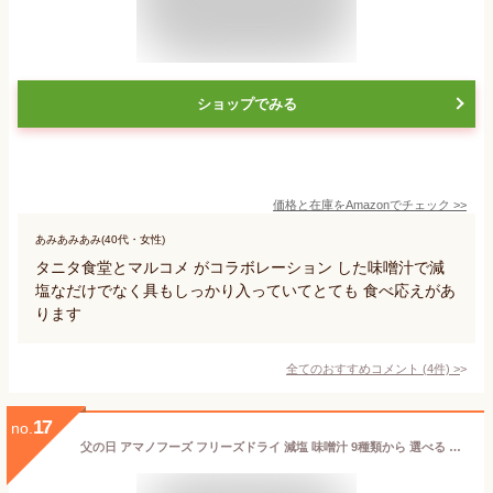
ショップでみる
価格と在庫を
Amazon
でチェック
>>
あみあみあみ(40代・女性)
タニタ食堂とマルコメ がコラボレーション した味噌汁で減
塩なだけでなく具もしっかり入っていてとても 食べ応えがあ
ります
全てのおすすめコメント
(
4
件)
>
17
no.
父の日 アマノフーズ フリーズドライ 減塩 味噌汁 9種類から 選べる 6種30食 セット 【 送料無料 北海道沖縄以外】 常温保存 即席みそ汁 インスタント味噌汁 詰め合わせ みそ汁 一人暮らし 仕送り 備蓄 非常食 お中元 2026 内祝い ギフト