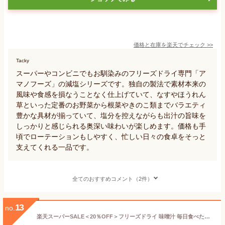
価格と在庫を
楽天
でチェック
>>
Tacky
スーパーやコンビニでもお馴染みのフリーズドライ専門「ア
マノフーズ」の減塩シリーズです。独自の製法で素材本来の
風味や食感を損なうことなく仕上げていて、なすやほうれん
草といった定番のお野菜から根菜やきのこ類までバラエティ
豊かな具材が揃っていて、塩分を控えながらも出汁の旨味を
しっかりと感じられる奥深い味わいが楽しめます。価格も手
頃でローテーションもしやすく、忙しい日々の食卓をそっと
支えてくれる一品です。
全てのおすすめコメント（2件）
13
no.
楽天スーパーSALE＜20％OFF＞フリーズドライ 味噌汁 毎日食べたいおみそ汁 減塩20食 3袋 計60食まとめ買い みそ汁 インスタント 簡単 即席 手軽 自宅用 時短 野菜 スープ 大容量 ひかり味噌 アウトドア キャンプ 具だくさん 栄養 鰹節 朝 ヘルシー 毎日 絶品 備蓄 非常食