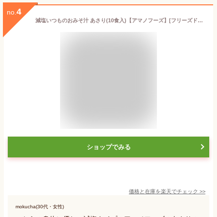
4
no.
減塩いつものおみそ汁 あさり(10食入)【アマノフーズ】[フリーズドライ 味噌汁 即席 あさり 減塩 貝]
ショップでみる
価格と在庫を
楽天
でチェック
>>
mokucha(30代・女性)