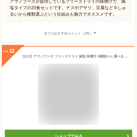
アマノフーズが提供しているフリーズドライの味噌汁で、減
塩タイプの20食セットです。ナスやアサリ、豆腐など９しゅ
るいから種類選ぶという仕組みも魅力でオススメです。
全てのおすすめコメント（2件）
12
no.
父の日 アマノフーズ フリーズドライ 減塩 味噌汁 9種類から 選べる 6種30食 詰め合わせ セット 【 送料無料 北海道沖縄以外】 即席みそ汁 インスタント味噌汁 常温保存 みそ汁 一人暮らし 仕送り 備蓄 非常食 お中元 2026 内祝い ギフト
ショップでみる