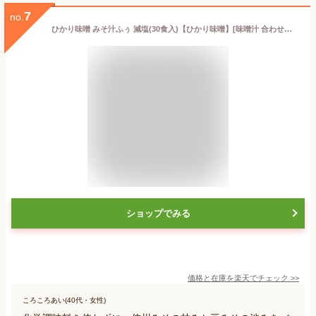
7
no.
ひかり味噌 みそ汁ふぅ 減塩(30食入)【ひかり味噌】[味噌汁 合わせみそ アソート 大容量 インスタント]
ショップでみる
価格と在庫を
楽天
でチェック
>>
ころころあい(40代・女性)