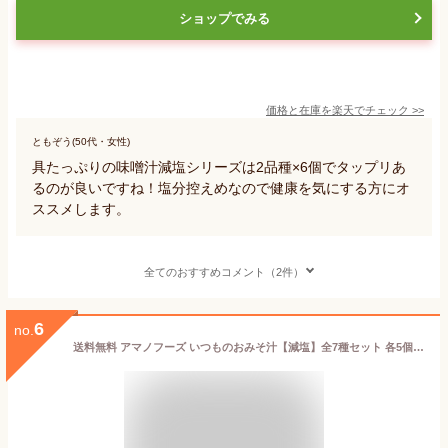
ショップでみる
価格と在庫を
楽天
でチェック
>>
ともぞう(50代・女性)
具たっぷりの味噌汁減塩シリーズは2品種×6個でタップリあ
るのが良いですね！塩分控えめなので健康を気にする方にオ
ススメします。
全てのおすすめコメント（2件）
6
no.
送料無料 アマノフーズ いつものおみそ汁【減塩】全7種セット 各5個セット 計35食