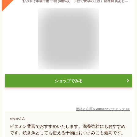
おみやげ市場干物 干物 (4種5枚) （1枚で食卓の主役）金目鯛 真あじの干物 千葉県産かます えぼ鯛 詰め合わせ 干物セット (大盛り) 冷凍 おかず 惣菜
ショップでみる
価格と在庫を
Amazon
でチェック
>>
たなかさん
ビタミン豊富でおすすめいたします。滋養強壮にもおすすめ
です。焼き魚としても使える干物はおつまみにも最高です。