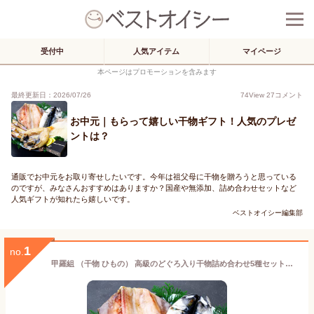
受付中
人気アイテム
マイページ
本ページはプロモーションを含みます
最終更新日：2026/07/26
74
View
27
コメント
お中元｜もらって嬉しい干物ギフト！人気のプレゼ
ントは？
通販でお中元をお取り寄せしたいです。今年は祖父母に干物を贈ろうと思っている
のですが、みなさんおすすめはありますか？国産や無添加、詰め合わせセットなど
人気ギフトが知れたら嬉しいです。
ベストオイシー編集部
1
no.
甲羅組 （干物 ひもの） 高級のどぐろ入り干物詰め合わせ5種セット（のどぐろ、縞ほっけ、とろさば、真いか、はたはた ）※加熱用 ギフト 敬老 母の日 お中元 御中元 父の日 ギフト