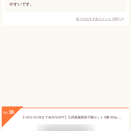
やすいです。
全てのおすすめコメント
(
2
件)
>
16
no.
【~6/11 01:59まで★20％OFF】九州産無添加干物セット 5種 910g 真鯛 連子鯛 真あじ さば スルメイカ ひもの himono 詰め合わせ 無添加 無着色 ギフト お中元 お歳暮 お年賀 暑中見舞い 残暑見舞い 父の日 母の日 敬老の日 お取り寄せグルメ 御歳暮 内祝い 干物 セット