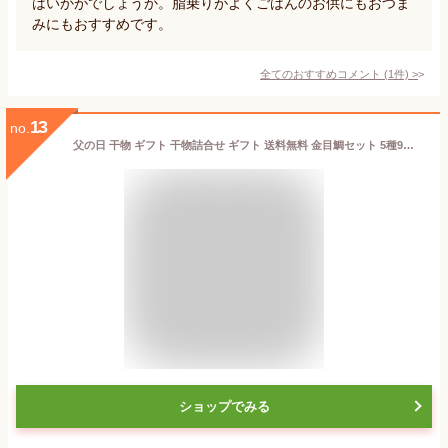
はいかがでしょうか。脂乗りがよくごはんのお供にもおつま
みにもおすすめです。
全てのおすすめコメント
(
1
件)
>
13
no.
父の日 干物 ギフト 干物詰合せ ギフト 送料無料 金目鯛セット 5種9枚 干物セット のし対応 食品 高級 魚 詰め合わせ ポイント消化 おせいぼ 贈り物 ギフトセット 当店人気ランキング1位 紐の ひもの
ショップでみる