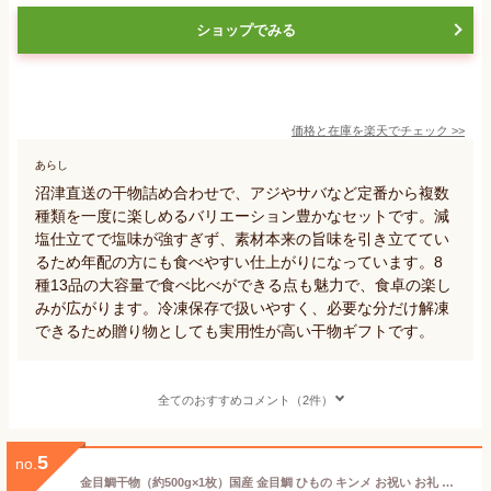
ショップでみる
価格と在庫を
楽天
でチェック
>>
あらし
沼津直送の干物詰め合わせで、アジやサバなど定番から複数
種類を一度に楽しめるバリエーション豊かなセットです。減
塩仕立てで塩味が強すぎず、素材本来の旨味を引き立ててい
るため年配の方にも食べやすい仕上がりになっています。8
種13品の大容量で食べ比べができる点も魅力で、食卓の楽し
みが広がります。冷凍保存で扱いやすく、必要な分だけ解凍
できるため贈り物としても実用性が高い干物ギフトです。
全てのおすすめコメント（2件）
5
no.
金目鯛干物（約500g×1枚）国産 金目鯛 ひもの キンメ お祝い お礼 ギフト 自家製 無添加 製造直売 海産物 伊豆 山田屋 お歳暮 お中元 敬老の日 父の日 母の日 お礼