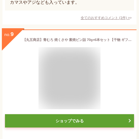
カマスやアジなども入っています。
全てのおすすめコメント
(
1
件)
>
9
no.
【丸五商店】青むろ 焼くさや 素焼ビン詰 70g×6本セット【干物 ギフト プレゼント 春 夏 秋 冬 記念日 お誕生日 母の日 父の日 敬老の日 お中元 お歳暮】
ショップでみる