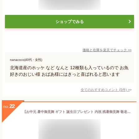
ショップでみる
価格と在庫を
楽天
でチェック
>>
nanacoco(40代・女性)
北海道産のホッケ など なんと 12種類も入っているので お魚
好きのおじい様 おばあ様にはきっと喜ばれると思います
全てのおすすめコメント
(
5
件)
>
22
no.
【お中元 暑中御見舞 ギフト 誕生日プレゼント 内祝 残暑御見舞 敬老の日】★沼津直送 超メガ盛り 一品一品選べる 4点 干物セット★金目鯛・北海道 産ホッケ他31種類の中からお好きな物を4点チョイス 送料無料 お取り寄せ