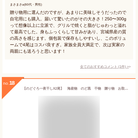
まさまさa(60代・男性)
贈り物用に選んだのですが、あまりに美味しそうだったので
自宅用にも購入。届いて驚いたのがその大きさ！250〜300g
って想像以上に立派で、グリルで焼くと脂がじゅわっと溢れ
て最高でした。身もふっくらして甘みがあり、宮城県産の質
の高さを感じます。個包装で保存もしやすいし、このボリュ
ームで4尾はコスパ良すぎ。家族全員大満足で、次は実家の
両親にも送ろうと思います！
全てのおすすめコメント
(
1
件)
>
18
no.
【のどぐろ一夜干しX2尾】 海産物 のど黒 干物 贈り物 お取り寄せ 冷凍便