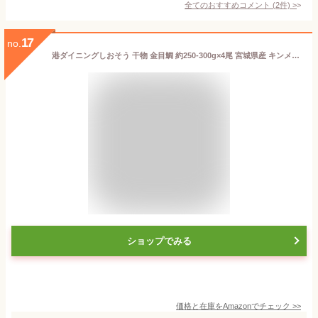
全てのおすすめコメント
(
2
件)
>
17
no.
港ダイニングしおそう 干物 金目鯛 約250-300g×4尾 宮城県産 キンメダイ ギフト
ショップでみる
価格と在庫を
Amazon
でチェック
>>