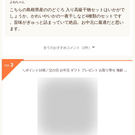
よねちゃん
こちらの島根県産ののどぐろ 入り高級干物セットはいかがで
しょうか。かれいやいかの一夜干しなど4種類のセットです
。旨味がぎゅっと詰まっていて絶品。お中元に最適だと思い
ます。
全てのおすすめコメント（2件）
3
no.
＼ポイント10倍／父の日 お中元 ギフト プレゼント お取り寄せ 海鮮 グルメ おまかせ干物セット5000円【国産】 産地直送 こだわり 食品 手作り 福袋 送料無料 誕生日 訳あり 記念日 魚 福袋 小田原 山市 通販 老舗 バーベキュー