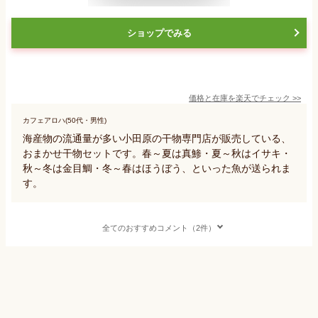
ショップでみる
価格と在庫を
楽天
でチェック
>>
カフェアロハ(50代・男性)
海産物の流通量が多い小田原の干物専門店が販売している、
おまかせ干物セットです。春～夏は真鯵・夏～秋はイサキ・
秋～冬は金目鯛・冬～春はほうぼう、といった魚が送られま
す。
全てのおすすめコメント（2件）