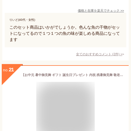
価格と在庫を
楽天
でチェック
>>
りいど(40代・女性)
このセット商品はいかがでしょうか。色んな魚の干物がセッ
トになってるので１つ１つの魚の味が楽しめる商品になって
ます
全てのおすすめコメント
(
2
件)
>
21
no.
【お中元 暑中御見舞 ギフト 誕生日プレゼント 内祝 残暑御見舞 敬老の日】≪贈り物に≫★12種12品メガ盛り干物セット★沼津直送12点 北海道産 ホッケ他12品詰め合わせ！【ポイント3倍】送料無料 大サバ醤油