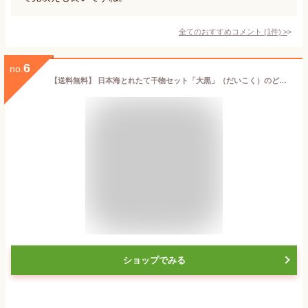
全てのおすすめコメント
(
1
件)
>
6
no.
【送料無料】 日本海とれたて干物セット「大黒」（だいこく）のどぐろ あじ 白かれい 国産 島根産 ひもの 食べ物 お祝い 内祝 お礼 誕生日 プレゼント 干物ギフト 天日塩 ノドグロ 魚 冷凍 海鮮 グルメ お取り寄せグルメ 岡富商店
ショップでみる