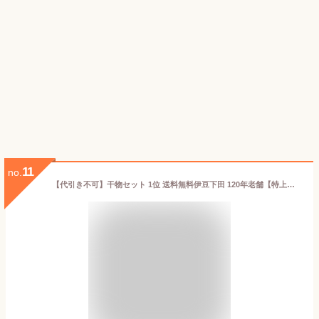
11
no.
【代引き不可】干物セット 1位 送料無料伊豆下田 120年老舗【特上】干物セット詰め合わせ C 13枚 きんめ 金目鯛 ひもの 高級 名産 小木曽商店 金目鯛 鯵 えぼ鯛 かます さんま お取り寄せ 魚 静岡 ギフト 特産品 御中元