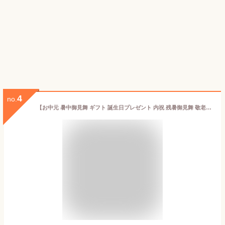
4
no.
【お中元 暑中御見舞 ギフト 誕生日プレゼント 内祝 残暑御見舞 敬老の日】沼津直送★厳選8種13品メガ盛りお試し干物セット【ポイント3倍】★減塩仕立てヘルシー 長崎県産鯵フライ