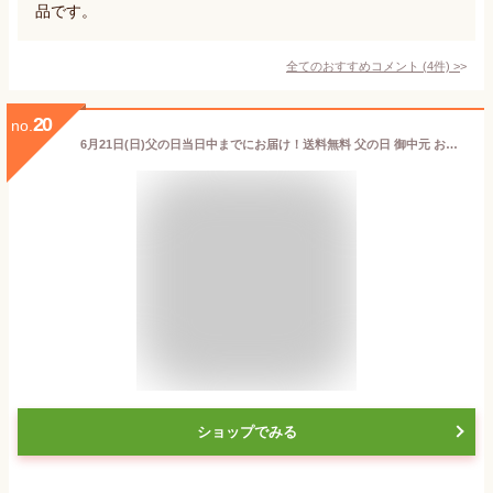
品です。
全てのおすすめコメント
(
4
件)
>
20
no.
6月21日(日)父の日当日中までにお届け！送料無料 父の日 御中元 お誕生日 ギフト プレゼント のどぐろ 連子鯛 かれい アジ 沖キス さば ゆめかさご 7種類 山陰 島根県産 国産 干物 一夜干 セット詰合せ ノドグロ 祝い鯛 入り 内祝 御祝 御礼 贈答 お取り寄せ グルメ ギフト
ショップでみる