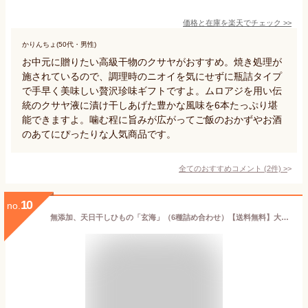
価格と在庫を
楽天
でチェック
>>
かりんちょ(50代・男性)
お中元に贈りたい高級干物のクサヤがおすすめ。焼き処理が
施されているので、調理時のニオイを気にせずに瓶詰タイプ
で手早く美味しい贅沢珍味ギフトですよ。ムロアジを用い伝
統のクサヤ液に漬け干しあげた豊かな風味を6本たっぷり堪
能できますよ。噛む程に旨みが広がってご飯のおかずやお酒
のあてにぴったりな人気商品です。
全てのおすすめコメント
(
2
件)
>
10
no.
無添加、天日干しひもの「玄海」（6種詰め合わせ）【送料無料】大嶋商店 大嶋屋 干物 あじ のどぐろ 穴子 カマス 鯛 九州 福岡 お取り寄せグルメ 福岡県よかもんショップ