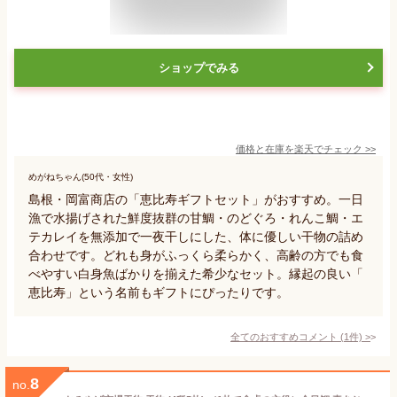
ショップでみる
価格と在庫を
楽天
でチェック
>>
めがねちゃん(50代・女性)
島根・岡富商店の「恵比寿ギフトセット」がおすすめ。一日
漁で水揚げされた鮮度抜群の甘鯛・のどぐろ・れんこ鯛・エ
テカレイを無添加で一夜干しにした、体に優しい干物の詰め
合わせです。どれも身がふっくら柔らかく、高齢の方でも食
べやすい白身魚ばかりを揃えた希少なセット。縁起の良い「
恵比寿」という名前もギフトにぴったりです。
全てのおすすめコメント
(
1
件)
>
8
no.