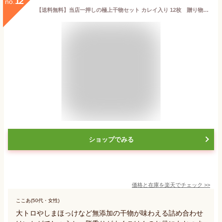
12
no.
【送料無料】当店一押しの極上干物セット カレイ入り 12枚 贈り物【 干物ギフト 大トロ しまほっけ トロあじ とろさば 金目鯛 カレイ ご飯のお供 酒のつまみ 魚 一夜干し 天日干し 国産 無添加 お中元 お歳暮 贈答 ギフト 】母の日 コスパ最高 敬老の日
ショップでみる
価格と在庫を
楽天
でチェック
>>
ここあ(50代・女性)
大トロやしまほっけなど無添加の干物が味わえる詰め合わせ