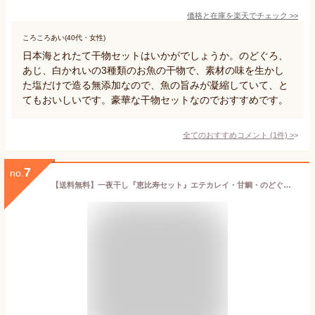
価格と在庫を
楽天
でチェック
>>
ころころあい(40代・女性)
日本海とれたて干物セットはいかがでしょうか。のどぐろ、
あじ、白かれいの3種類のお魚の干物で、素材の味を生かし
た塩だけで造る無添加なので、魚の旨みが凝縮していて、と
てもおいしいです。豪華な干物セットなのでおすすめです。
全てのおすすめコメント
(
1
件)
>
7
no.
【送料無料】一夜干し『恵比寿セット』エテカレイ・甘鯛・のどぐろ・れんこ鯛 詰め合わせ岡富商店