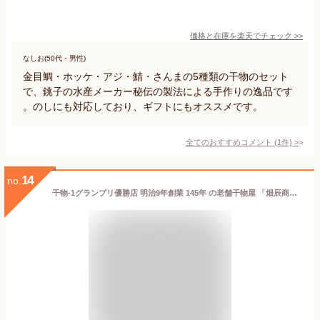
価格と在庫を
楽天
でチェック
>>
なしお(50代・男性)
金目鯛・ホッケ・アジ・鯖・さんまの5種類の干物のセット
で、銚子の水産メーカー秘伝の製法による手作りの逸品です
。のしにも対応しており、ギフトにもオススメです。
全てのおすすめコメント
(
1
件)
>
14
no.
干物-1グランプリ優勝店 明治9年創業 145年 の老舗干物屋 「畑辰商店 匠 厳選干物セット 」無添加・無着色 三重県 熊野灘 詰め合わせ ギフトセット お祝い 母の日 父の日 贈り物 お中元 お歳暮 敬老の日 おつまみ お正月 おせち 熨斗の対応可能