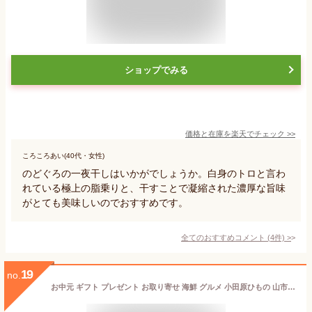
ショップでみる
価格と在庫を
楽天
でチェック
>>
ころころあい(40代・女性)
のどぐろの一夜干しはいかがでしょうか。白身のトロと言わ
れている極上の脂乗りと、干すことで凝縮された濃厚な旨味
がとても美味しいのでおすすめです。
全てのおすすめコメント
(
4
件)
>
19
no.
お中元 ギフト プレゼント お取り寄せ 海鮮 グルメ 小田原ひもの 山市 干物詰合せ 【国産】 豆アジ 産地直送 こだわり 食品 手作り 誕生日 送料無料 1位 魚 干物セット 小田原 山市 バーベキュー 敬老の日