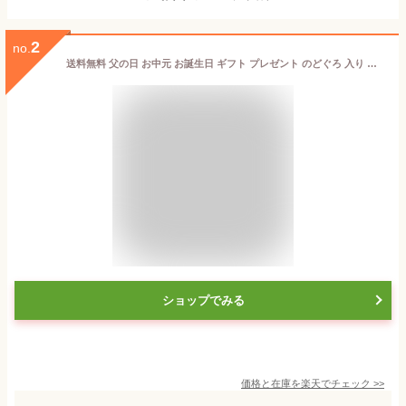
2
no.
送料無料 父の日 お中元 お誕生日 ギフト プレゼント のどぐろ 入り 干物セット 島根県産 日本海 国産 干物 一夜干し 4種類 詰合せ 白身のトロ ノドグロ (あかむつ) かれい 鯵 ( あじ ) いか の 一夜干し セット 内祝い 贈り物 お取り寄せ 産地直送 海鮮 ギフト 水産加工
ショップでみる
価格と在庫を
楽天
でチェック
>>