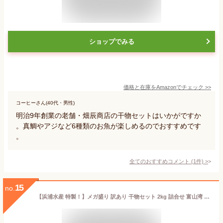
ショップでみる
価格と在庫を
Amazon
でチェック
>>
コーヒーさん(40代・男性)
明治9年創業の老舗・畑辰商店の干物セットはいかがですか
。真鯛やアジなど6種類のお魚が楽しめるのでおすすめです
。
全てのおすすめコメント
(
1
件)
>
15
no.
【浜浦水産 特製！】メガ盛り 訳あり 干物セット 2kg 詰合せ 富山湾 日本海 富山 海鮮 干物 ひもの 詰め合わせ ギフト プレゼント 贈り物 お取り寄せ グルメ お歳暮 お中元 中元 御中元 お中元ギフト 母の日 プレゼント 父の日 ギフト 食べ物 入学 敬老