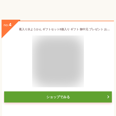
4
no.
葛入り水ようかん ギフトセット8個入り ギフト 御中元 プレゼント お取り寄せ 内祝 御祝 御供 手土産 お菓子 贈り物 母の日 父の日 お中元 水ようかん 水羊羹 和菓子 ようかん 羊羹 夏ギフト 老舗 お祝い あんこ 誕生日 敬老の日 お彼岸 スイーツ 高級 送料無料
ショップでみる