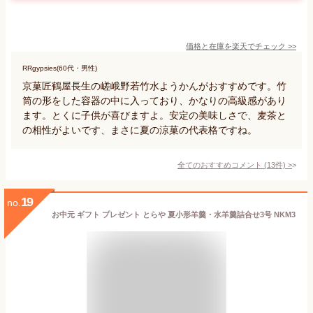
価格と在庫を
楽天
でチェック
>>
RRgypsies(60代・男性)
京菓匠鶴屋長生の嵯峨野若竹水ようかんがおすすめです。竹
筒の形をした容器の中に入っており、かなりの高級感があり
ます。とくに子供が喜びますよ。安定の美味しさで、麦茶と
の相性がよいです、まさに夏の涼菓の代表格ですね。
全てのおすすめコメント
(
13
件)
>
19
no.
お中元 ギフト プレゼント とらや 夏小形羊羹・水羊羹詰合せ3号 NKM3