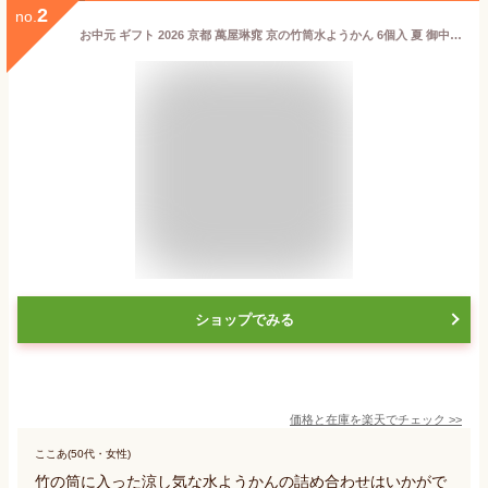
2
no.
お中元 ギフト 2026 京都 萬屋琳窕 京の竹筒水ようかん 6個入 夏 御中元 涼菓 詰め合わせ 常温 日持ち 個包装 和菓子
ショップでみる
価格と在庫を
楽天
でチェック
>>
ここあ(50代・女性)
竹の筒に入った涼し気な水ようかんの詰め合わせはいかがで