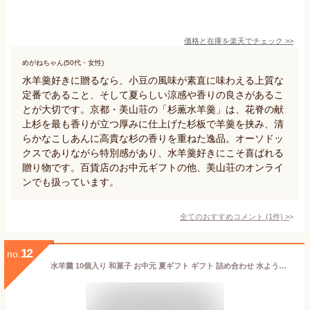
価格と在庫を
楽天
でチェック
>>
めがねちゃん(50代・女性)
水羊羹好きに贈るなら、小豆の風味が素直に味わえる上質な
定番であること、そして夏らしい涼感や香りの良さがあるこ
とが大切です。京都・美山荘の「杉薫水羊羹」は、花脊の献
上杉を最も香りが立つ厚みに仕上げた杉板で羊羹を挟み、清
らかなこしあんに高貴な杉の香りを重ねた逸品。オーソドッ
クスでありながら特別感があり、水羊羹好きにこそ喜ばれる
贈り物です。百貨店のお中元ギフトの他、美山荘のオンライ
ンでも扱っています。
全てのおすすめコメント
(
1
件)
>
12
no.
水羊羹 10個入り 和菓子 お中元 夏ギフト ギフト 詰め合わせ 水ようかん 羊羹 ゼリー 内祝い お祝い お礼 お返し 誕生日 プレゼント お供え お盆 御供 法事 仏事 年忌 御供 お盆 志 粗供養 贈り物 帰省 お土産 お菓子 老舗 滋賀 即日発送 翌日配送 大彌