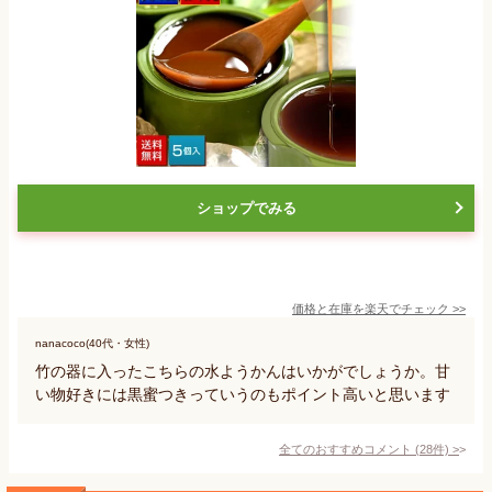
ショップでみる
価格と在庫を
楽天
でチェック
>>
nanacoco(40代・女性)
竹の器に入ったこちらの水ようかんはいかがでしょうか。甘
い物好きには黒蜜つきっていうのもポイント高いと思います
全てのおすすめコメント
(
28
件)
>