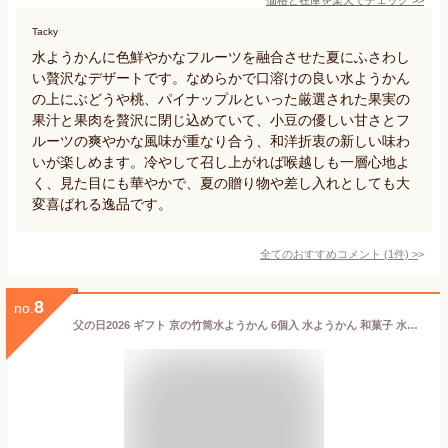
Tacky
水ようかんに色鮮やかなフルーツを融合させた夏にふさわし
い贅沢なデザートです。なめらかで口溶けの良い水ようかん
の上にぶどうや桃、パイナップルといった厳選された果実の
果汁と果肉を贅沢に閉じ込めていて、小豆の優しい甘さとフ
ルーツの爽やかな風味が重なり合う、和洋折衷の新しい味わ
いが楽しめます。冷やして召し上がれば喉越しも一層心地よ
く、見た目にも華やかで、夏の贈り物や差し入れとしても大
変喜ばれる逸品です。
全てのおすすめコメント
(
1
件)
>
8
no.
父の日2026 ギフト 京の竹筒水ようかん 6個入 水ようかん 和菓子 水羊羹 和スイーツ