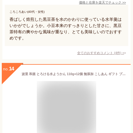
価格と在庫を
楽天
でチェック
>>
ころころあい(40代・女性)
香ばしく焙煎した黒豆茶を水のかわりに使っている水羊羹は
いかがでしょうか。小豆本来のすっきりとした甘さに、黒豆
茶特有の爽やかな風味が重なり、とても美味しいのでおすす
めです。
全てのおすすめコメント
(
4
件)
>
14
no.
波里 和楽 とろける水ようかん 110g×12個 無添加 こしあん ギフト プレゼント