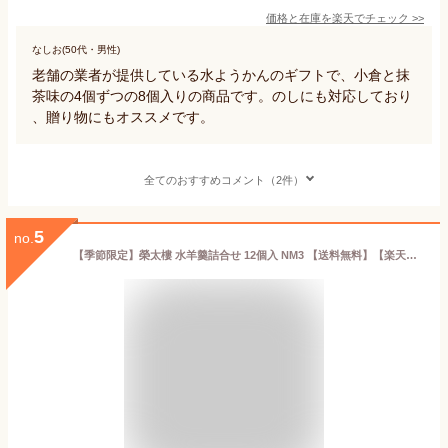
価格と在庫を
楽天
でチェック
>>
なしお(50代・男性)
老舗の業者が提供している水ようかんのギフトで、小倉と抹
茶味の4個ずつの8個入りの商品です。のしにも対応しており
、贈り物にもオススメです。
全てのおすすめコメント（2件）
5
no.
【季節限定】榮太樓 水羊羹詰合せ 12個入 NM3 【送料無料】【楽天ランキング1位】 お中元 夏ギフト おしゃれ ギフト 老舗 高級 和菓子 お取り寄せ 贅沢 スイーツ 常温 手土産 プレゼント 健康 内祝い 御中元 暑中見舞い 残暑 日本橋 2026