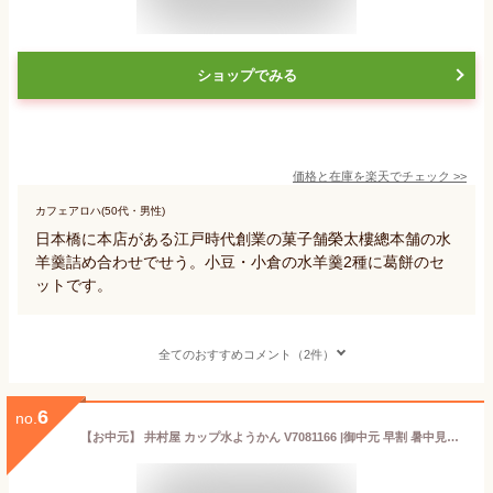
ショップでみる
価格と在庫を
楽天
でチェック
>>
カフェアロハ(50代・男性)
日本橋に本店がある江戸時代創業の菓子舗榮太樓總本舗の水
羊羹詰め合わせでせう。小豆・小倉の水羊羹2種に葛餅のセ
ットです。
全てのおすすめコメント（2件）
6
no.
【お中元】 井村屋 カップ水ようかん V7081166 |御中元 早割 暑中見舞い 夏ギフト スイーツ 水羊羹 和菓子 詰め合わせ お菓子 お茶菓子 水菓子 お茶請け 食品 差し入れ 帰省土産 手土産 贈答品 法事 法要 香典返し 2000円 品物 ギフト