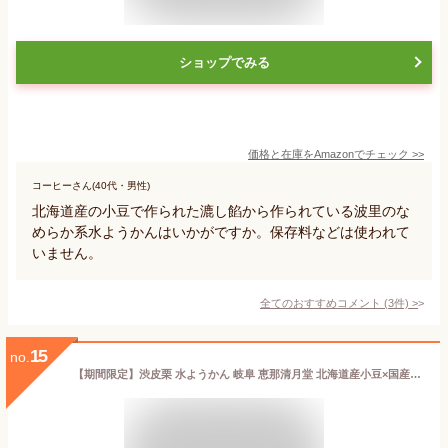
ショップでみる
価格と在庫を
Amazon
でチェック
>>
コーヒーさん(40代・男性)
北海道産の小豆で作られた漉し餡から作られている波里のな
めらか系水ようかんはいかがですか。保存料などは使われて
いません。
全てのおすすめコメント
(
3
件)
>
15
no.
【期間限定】渋皮栗 水ようかん 岐阜 恵那清月堂 北海道産小豆×国産栗使用 ひんやり贅沢和菓子 手土産 お供え まとめ買い 贈り物に◎ 和菓子ギフト 人気スイーツ 栗 羊羹