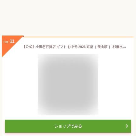
11
no.
【公式】小田急百貨店 ギフト お中元 2026 京都［ 美山荘 ］ 杉薫水羊羹 すぎかおるみずようかん ｜指定の希望期間に順次お届け※北海道・四国・九州・沖縄・離島へは届不可
ショップでみる