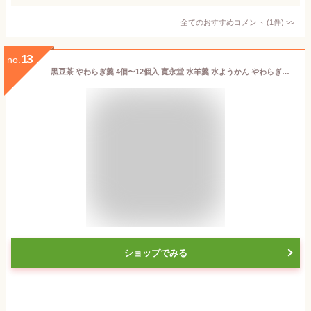
全てのおすすめコメント
(
1
件)
>
13
no.
黒豆茶 やわらぎ羹 4個〜12個入 寛永堂 水羊羹 水ようかん やわらぎ羊羹 羊羹 ギフト 手土産 贈答 プレゼント 和菓子 スイーツ小豆 内祝 御礼 贈り物 お祝い 御祝 お返し お中元 御中元 お菓子
ショップでみる