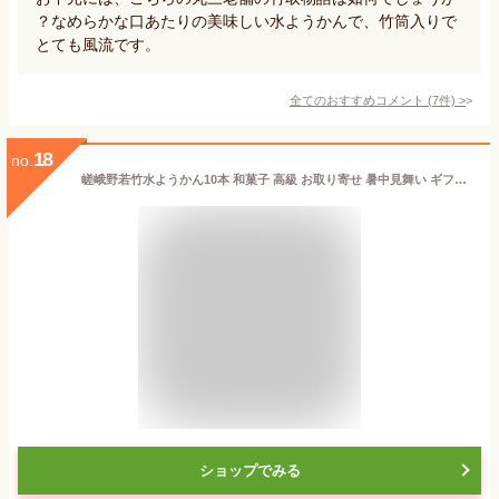
？なめらかな口あたりの美味しい水ようかんで、竹筒入りで
とても風流です。
全てのおすすめコメント
(
7
件)
>
18
no.
嵯峨野若竹水ようかん10本 和菓子 高級 お取り寄せ 暑中見舞い ギフト お菓子 ランキング 銘菓 プレゼント 贈答 お土産 手土産 贈り物 京都 残暑見舞い 御中元
ショップでみる