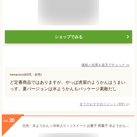
ショップでみる
価格と在庫を
楽天
でチェック
>>
nanacoco(40代・女性)
ど定番商品ではありますが、やっぱ虎屋のようかんはうまい
っす。夏バージョンは水ようかんもパッケージ素敵だし
全てのおすすめコメント
(
8
件)
>
20
no.
日光・水ようかん＜30本入り＞ | スイーツ お菓子 和菓子 水ようかん イベント 景品 会社 職場 大量 法人 食べ物 贈り物 お中元 御中元 夏ギフト 2026 父の日 お返し プレゼント ギフト お祝い お土産 お取り寄せ