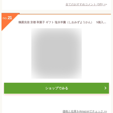
全てのおすすめコメント
(
3
件)
>
21
no.
鶴屋光信 京都 和菓子 ギフト 塩水羊羹（しおみずようかん） 5個入 ひとくちサイズのかわいい京都の和菓子
ショップでみる
価格と在庫を
Amazon
でチェック
>>