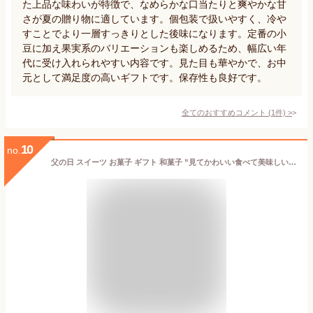
た上品な味わいが特徴で、なめらかな口当たりと爽やかな甘
さが夏の贈り物に適しています。個包装で扱いやすく、冷や
すことでより一層すっきりとした後味になります。定番の小
豆に加え果実系のバリエーションも楽しめるため、幅広い年
代に受け入れられやすい内容です。見た目も華やかで、お中
元として満足度の高いギフトです。保存性も良好です。
全てのおすすめコメント
(
1
件)
>
10
no.
父の日 スイーツ お菓子 ギフト 和菓子 ”見てかわいい食べて美味しい和スイーツ” 中島大祥堂 ひととえ 贅沢フルーツの水ようかん 6個入 / Hitotoe 水 ようかん フルーツ 内祝い 出産内祝い 結婚内祝い 快気祝い JGS 送料無料 プレゼント お返し 父の日ギフト お中元