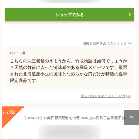
ショップでみる
価格と在庫を
楽天
でチェック
>>
だんごっ鼻
こちらの丸三老舗の水ようかん、竹取物語は如何でしょうか
？天然の竹筒に入った清涼感のある高級スイーツです。厳選
された北海道産小豆の風味となめらかな口どけが特徴の夏季
限定商品です。
全てのおすすめコメント
(
3
件)
>
23
no.
【10%OFF】六萬石 翌日配達 お中元 2026 父の日 和三盆 和菓子 詰め合わせ 『わらび水羊羹』 6〜20個入 ギフト 水ようかん お供え お菓子 香典返し 法事 お供え物 手土産 贈り物 内祝い わらび餅 お返し 【宅急便コンパクト】