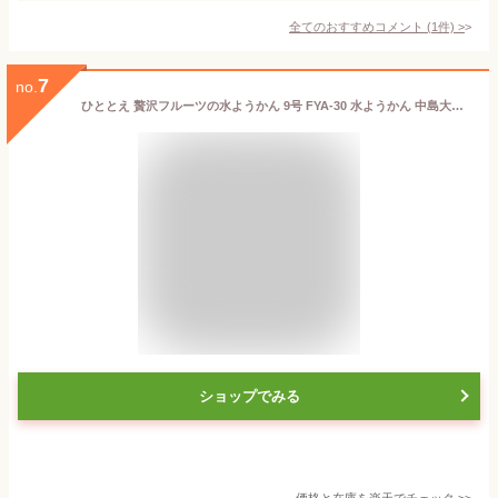
全てのおすすめコメント
(
1
件)
>
7
no.
ひととえ 贅沢フルーツの水ようかん 9号 FYA-30 水ようかん 中島大祥堂 Hitotoe (即日発送) 送料無料【_
ショップでみる
価格と在庫を
楽天
でチェック
>>