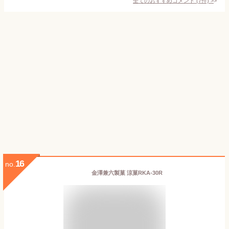
全てのおすすめコメント
(
7
件)
>
16
no.
金澤兼六製菓 涼菓RKA-30R