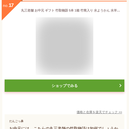
17
no.
丸三老舗 お中元 ギフト 竹取物語 5本 1箱 竹筒入り 水ようかん 水羊羹 和菓子 スイーツ 高級 お取り寄せ あんこ 父の日 御中元 夏 暑中御見舞 お盆 お供え 【 送料無料 】
ショップでみる
価格と在庫を
楽天
でチェック
>>
だんごっ鼻
お中元には、こちらの丸三老舗の竹取物語は如何でしょうか