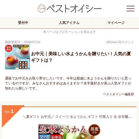
受付中
人気アイテム
マイページ
本ページはプロモーションを含みます
最終更新日：2026/07/10
68
View
30
コメント
お中元｜美味しい水ようかんを贈りたい！人気の夏
ギフトは？
通販でお中元をお取り寄せしたいです。今年は親戚に水ようかんを贈りたいと思っ
ているのですが、みなさんおすすめはありますか？水羊羹好きが喜ぶ人気ギフトが
知れたら嬉しいです。
ベストオイシー編集部
1
no.
＼夏ギフト お中元／ スイーツ 水ようかん ギフト 竹筒入り 生 水羊羹【黒蜜付き】 5個入りセット 送料無料 | お中元 御中元 夏ギフト 2026 父の日 みずようかん こしあん スイーツ お菓子 和菓子 高級和菓子 生菓子 お返し プレゼント ギフト お取り寄せ 早割