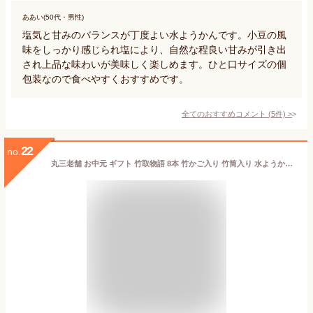
ああい(50代・男性)
塩気と甘みのバランスが丁度よい水ようかんです。小豆の風
味をしっかり感じられ塩により、自然な程良い甘みが引き出
され上品な味わいが美味しく楽しめます。ひと口サイズの個
包装なので食べやすくおすすめです。
全てのおすすめコメント
(
5
件)
>
22
no.
丸三老舗 お中元 ギフト 竹取物語 8本 竹かご入り 竹筒入り 水ようかん 水羊羹 和菓子 あんこ スイーツ 高級 お取り寄せ あんこ 父の日 御中元 夏 暑中御見舞 お盆 お供え【 送料無料 】