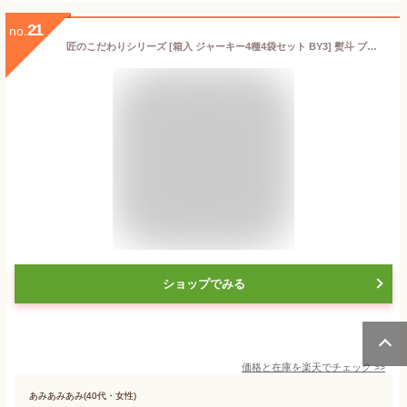
21
no.
匠のこだわりシリーズ [箱入 ジャーキー4種4袋セット BY3] 熨斗 プレゼント おつまみ ポークジャーキー 牛たんジャーキー ビーフジャーキー ベーコンジャーキー 正規品 送料無料 ポイント消化 メール便 YP 即送
ショップでみる
価格と在庫を
楽天
でチェック
>>
あみあみあみ(40代・女性)