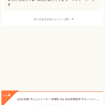
す
全てのおすすめコメント（3件）
4
no.
[仙台名物] 牛たんジャーキー 味噌味 45g 仙台味噌使用 牛タンジャーキー 乾燥食肉製品 おつまみ 牛タン 宮城 珍味 酒の肴