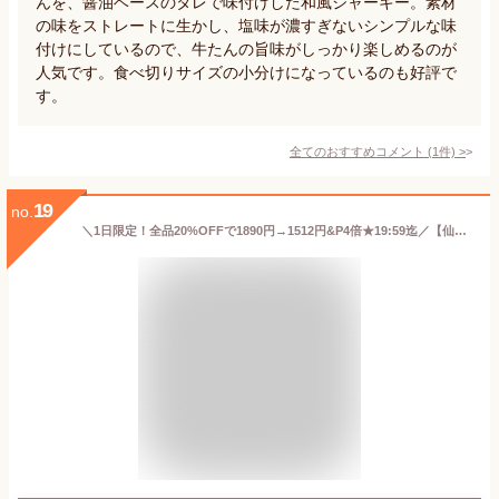
んを、醤油ベースのタレで味付けした和風ジャーキー。素材
の味をストレートに生かし、塩味が濃すぎないシンプルな味
付けにしているので、牛たんの旨味がしっかり楽しめるのが
人気です。食べ切りサイズの小分けになっているのも好評で
す。
全てのおすすめコメント
(
1
件)
>
19
no.
＼1日限定！全品20%OFFで1890円→1512円&P4倍★19:59迄／【仙台名物】奥州牛たんサラミ100g サラミ ジャーキー おつまみ 珍味 カルパス スティック 牛たん サラミ 宮内ハム【メーカー直送品】