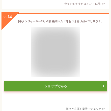
全てのおすすめコメント
(
1
件)
>
14
no.
[牛タンジャーキー59g×2袋 楯岡ハム L2] おつまみ カルパス, サラミ,ドライソーセージ好きな方必見 珍味 訳ありではなく正規品 送料無料 おやつ ポイント消化 山形 59g×2袋 セット メール便 YP 即送
ショップでみる
価格と在庫を
楽天
でチェック
>>