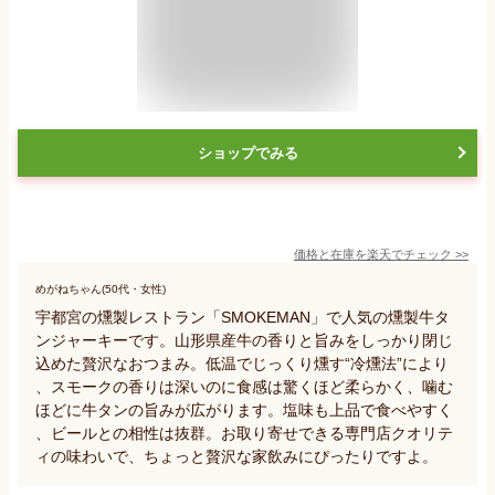
ショップでみる
価格と在庫を
楽天
でチェック
>>
めがねちゃん(50代・女性)
宇都宮の燻製レストラン「SMOKEMAN」で人気の燻製牛タ
ンジャーキーです。山形県産牛の香りと旨みをしっかり閉じ
込めた贅沢なおつまみ。低温でじっくり燻す“冷燻法”により
、スモークの香りは深いのに食感は驚くほど柔らかく、噛む
ほどに牛タンの旨みが広がります。塩味も上品で食べやすく
、ビールとの相性は抜群。お取り寄せできる専門店クオリテ
ィの味わいで、ちょっと贅沢な家飲みにぴったりですよ。