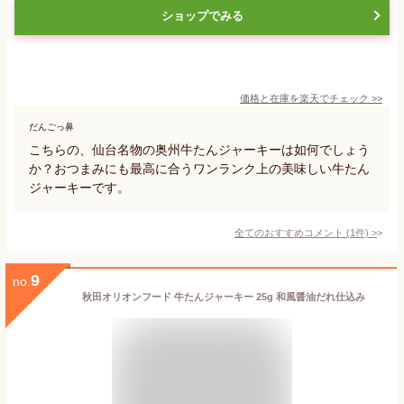
ショップでみる
価格と在庫を
楽天
でチェック
>>
だんごっ鼻
こちらの、仙台名物の奥州牛たんジャーキーは如何でしょう
か？おつまみにも最高に合うワンランク上の美味しい牛たん
ジャーキーです。
全てのおすすめコメント
(
1
件)
>
9
no.
秋田オリオンフード 牛たんジャーキー 25g 和風醤油だれ仕込み