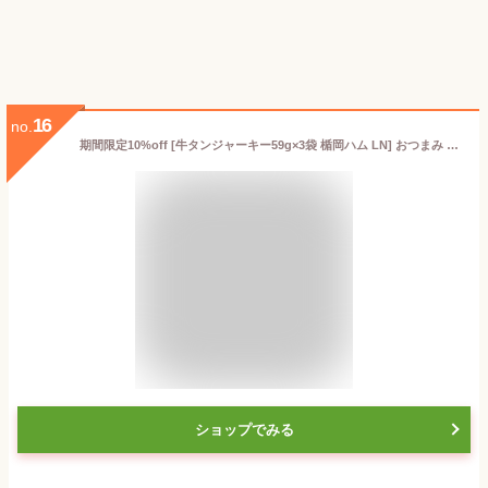
16
no.
期間限定10%off [牛タンジャーキー59g×3袋 楯岡ハム LN] おつまみ カルパス, サラミ,ドライソーセージ好きな方必見 珍味 訳ありではなく正規品 送料無料 おやつ ポイント消化 山形 59g×3袋 セット メール便 NP 即送
ショップでみる