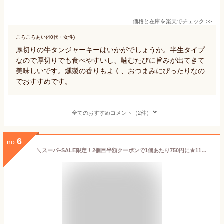
価格と在庫を
楽天
でチェック
>>
ころころあい(40代・女性)
厚切りの牛タンジャーキーはいかがでしょうか。半生タイプ
なので厚切りでも食べやすいし、噛むたびに旨みが出てきて
美味しいです。燻製の香りもよく、おつまみにぴったりなの
でおすすめです。
全てのおすすめコメント（2件）
6
no.
＼スーパ−SALE限定！2個目半額クーポンで1個あたり750円に★11日01:59迄／【楽天ランキング1位】ビーフジャーキー 牛たんジャーキー40g お試し おつまみ 酒の肴 おやつ ジャーキー 酒のつまみ 珍味 群馬 宮内ハム スティック