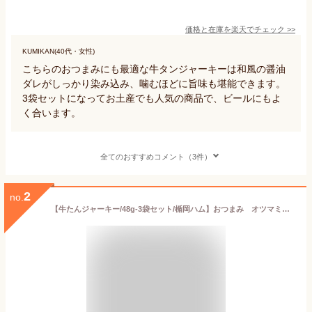
価格と在庫を
楽天
でチェック
>>
KUMIKAN(40代・女性)
こちらのおつまみにも最適な牛タンジャーキーは和風の醤油
ダレがしっかり染み込み、噛むほどに旨味も堪能できます。
3袋セットになってお土産でも人気の商品で、ビールにもよ
く合います。
全てのおすすめコメント（3件）
2
no.
【牛たんジャーキー/48g-3袋セット/楯岡ハム】おつまみ オツマミ 珍味 牛タン ジャーキー ビーフジャーキー 肴 晩酌 家飲み 宅呑み