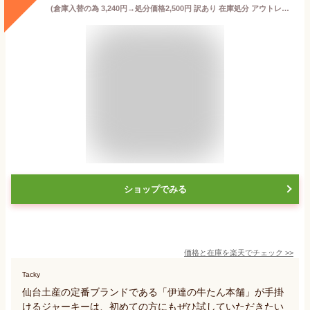
(倉庫入替の為 3,240円→処分価格2,500円 訳あり 在庫処分 アウトレット) 【クール代込み 送料無料】伊達の牛たん本舗 牛たんスモーク 塩味 60g×3袋 ビール 焼酎 ハイボール のおつまみに 冷蔵 虎S 父の日
ショップでみる
価格と在庫を
楽天
でチェック
>>
Tacky
仙台土産の定番ブランドである「伊達の牛たん本舗」が手掛
けるジャーキーは、初めての方にもぜひ試していただきたい