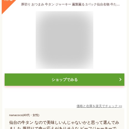
厚切り おつまみ 牛タン ジャーキー 薫製薫る 2パック仙台名物 牛たん 約30g×3枚x2個セット メール便 常温保存OK ネコポス 宮城 仙台 お試し 簡単 おやつ 酒 スモーク キャンプ 食品 肉 グルメ だてや ダテヤ[j]
ショップでみる
価格と在庫を
楽天
でチェック
>>
nanacoco(40代・女性)
仙台の牛タン なので美味しいんじゃないかと思って選んでみ
ました 厚切りで食べ応えがありそうな ビーフジャーキーで