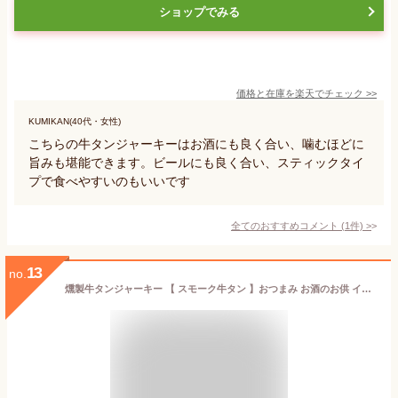
ショップでみる
価格と在庫を
楽天
でチェック
>>
KUMIKAN(40代・女性)
こちらの牛タンジャーキーはお酒にも良く合い、噛むほどに
旨みも堪能できます。ビールにも良く合い、スティックタイ
プで食べやすいのもいいです
全てのおすすめコメント
(
1
件)
>
13
no.
燻製牛タンジャーキー 【 スモーク牛タン 】おつまみ お酒のお供 イベント 景品 食べ物 贈り物 お中元 御中元 夏ギフト 2026 父の日 お返し プレゼント ギフト 結婚祝い 結婚 出産 内祝い 退職祝い お取り寄せ