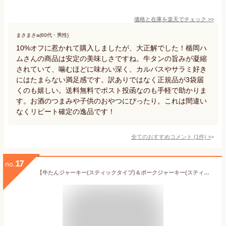
価格と在庫を
楽天
でチェック
>>
まさまさa(60代・男性)
10%オフに惹かれて購入しましたが、大正解でした！楯岡ハ
ムさんの商品は安定の美味しさですね。牛タンの旨みが凝縮
されていて、噛むほどに味わい深く、カルパスやサラミ好き
にはたまらない満足感です。訳ありではなく正規品が3袋届
くのも嬉しい。送料無料でポスト投函なのも手軽で助かりま
す。お酒のつまみや子供のおやつにぴったり。これは間違い
なくリピート確定の逸品です！
全てのおすすめコメント
(
1
件)
>
17
no.
【牛たんジャーキー(スティックタイプ)＆ポークジャーキー(スティックタイプ)各5袋セット】おつまみ 珍味 ビーフ ビーフジャーキー 牛タン おやつ オヤツ 晩酌 肴 家飲み 宅呑み