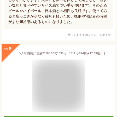
い塩味と食べやすいサイズ感でつい手が伸びます。そのため
ビールやハイボール、日本酒との相性も良好です。使ってみ
ると脂っこさが少なく後味も軽いため、晩酌や宅飲みの時間
がより満足感のあるものになりました。
全てのおすすめコメント
(
1
件)
>
8
no.
＼15日限定！全品20％OFFで1890円→1512円&P4倍★17:59迄／【メーカー直送品】仙台名物 奥州牛たんジャーキー40g ビーフジャーキー 牛たん ジャーキー 珍味 乾き物 おつまみ おやつ スライス 宮内ハム