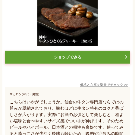
ショップでみる
価格と在庫を
楽天
でチェック
>>
マカロン(20代・男性)
こちらはいかがでしょうか。仙台の牛タン専門店ならではの
旨みが凝縮されており、噛むほどに牛タン特有のコクと香ば
しさが広がります。実際にお酒のお供として楽しむと、程よ
い塩味と食べやすいサイズ感でつい手が伸びます。そのため
ビールやハイボール、日本酒との相性も良好です。使ってみ
ると脂っこさが少なく後味も軽いため、晩酌や宅飲みの時間