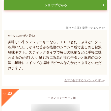
ショップでみる
価格と在庫を
楽天
でチェック
>>
かりんちょ(50代・男性)
美味しい牛タンジャーキーなら、１００ｇたっぷりと牛タン
を用いたしっかりな旨みを抜群のシコシコ感で楽しめる贅沢
珍味ギフト。スティックタイプで毎日の晩酌などに手軽に味
わえるのが嬉しい。噛む程に旨みが滲む牛タンと豚肉のコク
深い風味にマイルドな塩味でビールなんかたっぷりといただ
けますよ。
全てのおすすめコメント
(
1
件)
>
20
no.
牛タン ジャーキー２個