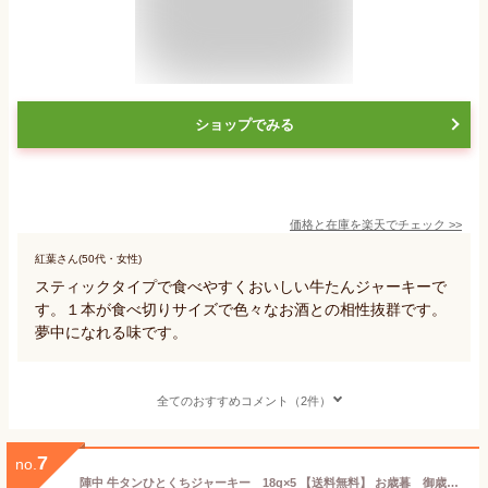
ショップでみる
価格と在庫を
楽天
でチェック
>>
紅葉さん(50代・女性)
スティックタイプで食べやすくおいしい牛たんジャーキーで
す。１本が食べ切りサイズで色々なお酒との相性抜群です。
夢中になれる味です。
全てのおすすめコメント（2件）
7
no.
陣中 牛タンひとくちジャーキー 18g×5 【送料無料】 お歳暮 御歳暮 プレゼント