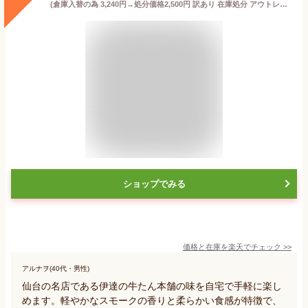
(倉庫入替の為 3,240円→処分価格2,500円 訳あり 在庫処分 アウトレット) 【クール代込み 送料無料】伊達の牛たん本舗 牛たんスモーク 塩味 60g×3袋 ビール 焼酎 ハイボール のおつまみに 冷蔵 虎S
ショップでみる
価格と在庫を
楽天
でチェック
>>
アルナヲ(40代・男性)
仙台の名店である伊達の牛たん本舗の味を自宅で手軽に楽し
めます。軽やかなスモークの香りと柔らかい食感が特徴で、