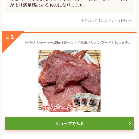
がより満足感のあるものになりました。
全てのおすすめコメント
(
1
件)
>
1
no.
【牛たんジャーキー/25g-3袋セット／秋田オリオンフード】おつまみ 珍味 牛タン 牛たん 牛タンジャーキー ジャーキー ビーフジャーキー 土産
ショップでみる