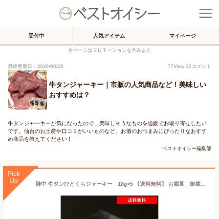
受付中
人気アイテム
マイページ
本ページはプロモーションを含みます
最終更新日：2026/06/16
77
View
33
コメント
牛タンジャーキー｜市販の人気商品など！美味しい
おすすめは？
牛タンジャーキーが気になったので、美味しそうなものを通販でお取り寄せしたい
です。仙台のお土産や口コミがいいものなど、お酒のおつまみにぴったりなおすす
め商品を教えてください！
ベストオイシー編集部
Pick
Up
陣中 牛タンひとくちジャーキー 18g×5 【送料無料】 お歳暮 御歳暮 プレゼント