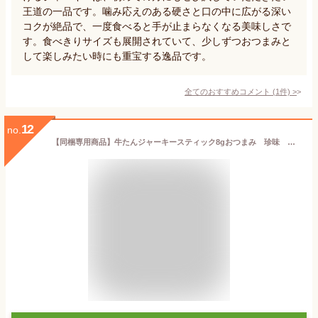
王道の一品です。噛み応えのある硬さと口の中に広がる深い
コクが絶品で、一度食べると手が止まらなくなる美味しさで
す。食べきりサイズも展開されていて、少しずつおつまみと
して楽しみたい時にも重宝する逸品です。
全てのおすすめコメント
(
1
件)
>
12
no.
【同梱専用商品】牛たんジャーキースティック8gおつまみ 珍味 ビーフ ビーフジャーキー 牛タン おやつ オヤツ 晩酌 肴 家飲み 宅呑み