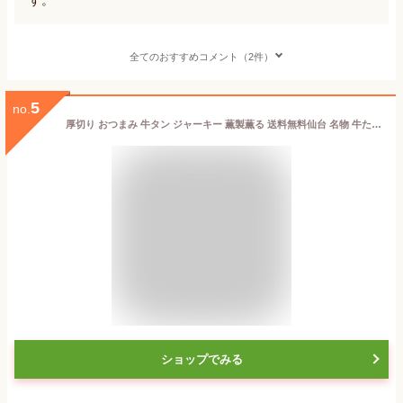
全てのおすすめコメント（2件）
5
no.
厚切り おつまみ 牛タン ジャーキー 薫製薫る 送料無料仙台 名物 牛たん 約30g×3枚 メール便 常温保存OK ネコポス 仙台 お試し 国産 簡単 個包装 おやつ 酒 スモーク キャンプ 食品 肉 グルメ 食べ物 宮城 だてや ダテヤ[j]
ショップでみる