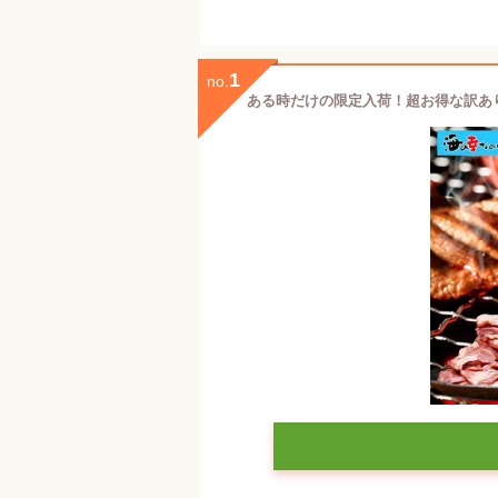
1
no.