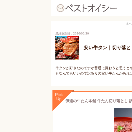
本ペ
最終更新日：2026/06/20
安い牛タン｜切り落と
牛タンが好きなのですが普通に買おうと思うとや
もなんでもいいので訳ありの安い牛たんがあれ
Pick
Up