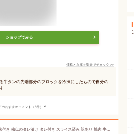
ショップでみる
価格と在庫を
楽天
でチェック
>>
れる牛タンの先端部分のブロックを冷凍にしたもので自分の
す
てのおすすめコメント（3件）
牛タン 切り落としタン塩 1kg 大容量 味付き 秘伝のタレ漬け タレ付き スライス済み 訳あり 焼肉 牛肉 バーベキュー BBQ