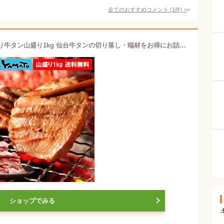
全てのおすすめコメント
(
1
件)
>
ある時だけの限定入荷！超お得な訳あり牛タン山盛り1kg 仙台牛タンの切り落し・端材をお得にお詰めしました！
ショップでみる