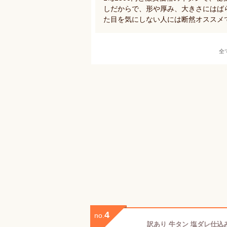
しだからで、形や厚み、大きさにはば
た目を気にしない人には断然オススメ
全
4
no.
訳あり 牛タン 塩ダレ仕込み 