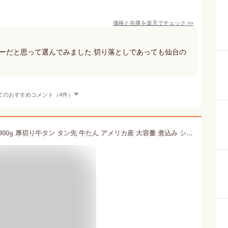
価格と在庫を
楽天
でチェック
>>
ーだと思って選んでみました.切り落としであっても仙台の
てのおすすめコメント（4件）
【楽天1位】訳あり 牛タン先ブロック 900g 厚切り牛タン タン先 牛たん アメリカ産 大容量 煮込み シチュー カレー 焼肉 BBQ 業務用 お徳用 冷凍牛タン えつすい【動画あり】【お肉】★