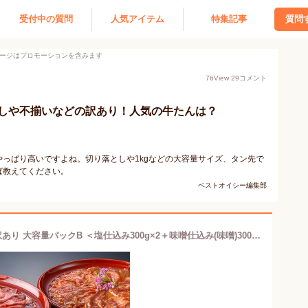
受付中の質問
人気アイテム
特集記事
質問
ージはプロモーションを含みます
76
View
29
コメント
しや不揃いなどの訳あり！人気の牛たんは？
っぱり高いですよね。切り落としや1kgなどの大容量サイズ、タン先で
ば教えてください。
ベストオイシー編集部
伊達の牛たん本舗 牛たん切り落とし 訳あり 大容量パックB ＜塩仕込み300g×2＋味噌仕込み(味噌)300g×2＞ (計1.2kg / 大容量 / 8-12人前) 自宅用 焼肉 BBQ 牛肉 仙台名物 お取り寄せグルメ TMS-1200