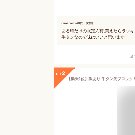
nanacoco(40代・女性)
ある時だけの限定入荷,買えたらラッキ
牛タンなので味はいいと思います
全
2
no.