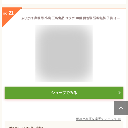
21
no.
ふりかけ 業務用 小袋 三島食品 コラボ 10種 個包装 送料無料 子供 インスタント ご飯のお供 詰め合わせ ごはんのおとも 福袋 まとめ買い ごはんのお供 プチギフト 食べ比べ アソートセット 試食 仕送り お弁当 食品 湖池屋 松屋 牛丼 炒飯 焼肉 ニチレイ
ショップでみる
価格と在庫を
楽天
でチェック
>>
ポルカドット(50代・女性)