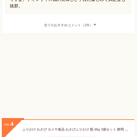
抜群。
全てのおすすめコメント（2件）
4
no.
ふりかけ わさび カメヤ食品 わさびふりかけ 瓶 48g 3個セット 静岡 伊豆 お土産 ご飯のお供 わさび ふりかけ 瓶詰め ギフト まとめ買い 調味料