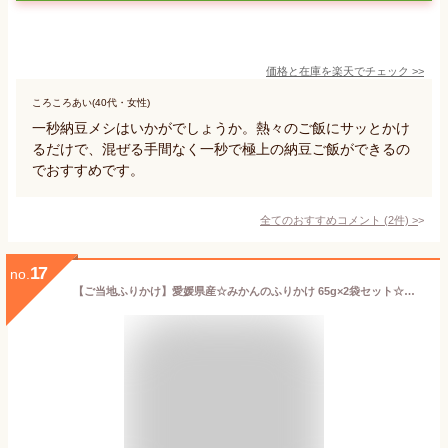
価格と在庫を
楽天
でチェック
>>
ころころあい(40代・女性)
一秒納豆メシはいかがでしょうか。熱々のご飯にサッとかけ
るだけで、混ぜる手間なく一秒で極上の納豆ご飯ができるの
でおすすめです。
全てのおすすめコメント
(
2
件)
>
17
no.
【ご当地ふりかけ】愛媛県産☆みかんのふりかけ 65g×2袋セット☆ほかほかごはんにふりかけて☆彡温州(うんしゅう)みかんとお魚の風味が不思議と良く合うベストマッチ☆彡甘くない、愛媛のお土産新定番☆ご飯のお供に！☆取り寄せ☆特産品★ゆうパケットで発送→楽々受取★