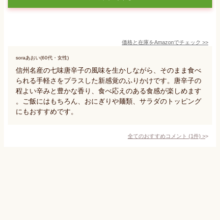
価格と在庫を
Amazon
でチェック
>>
soraあおい(60代・女性)
信州名産の七味唐辛子の風味を生かしながら、そのまま食べ
られる手軽さをプラスした新感覚のふりかけです。唐辛子の
程よい辛みと豊かな香り、食べ応えのある食感が楽しめます
。ご飯にはもちろん、おにぎりや麺類、サラダのトッピング
にもおすすめです。
全てのおすすめコメント
(
1
件)
>