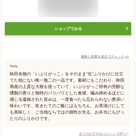
ショップでみる
価格と在庫を
楽天
でチェック
>>
Tacky
秋田名物の「いぶりがっこ」をそのまま“生”ふりかけに仕立
てた他にない唯一無二の一品です。素材にもこだわり、秋田
県産の上質な大根を使っていて、いぶりがっこ特有の芳醇な
燻製の香りと独特のパリパリとした食感、噛み締めるほどに
感じる凝縮された旨みは、一度食べたら忘れられない奥深い
味わいです。炊きたてのご飯にはもちろん、お茶漬けにして
も美味しく、ご当地ならではの個性が光る、お弁当にもぴっ
たりのふりかけです。
全てのおすすめコメント
(
2
件)
>