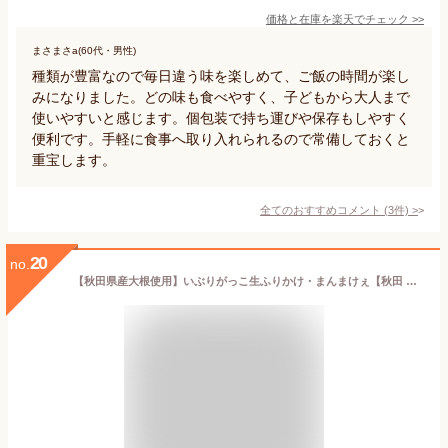
価格と在庫を
楽天
でチェック
>>
まさまさa(60代・男性)
種類が豊富なので毎日違う味を楽しめて、ご飯の時間が楽し
みになりました。どの味も食べやすく、子どもから大人まで
使いやすいと感じます。個包装で持ち運びや保存もしやすく
便利です。手軽に食事へ取り入れられるので常備しておくと
重宝します。
全てのおすすめコメント
(
3
件)
>
20
no.
【秋田県産大根使用】いぶりがっこ生ふりかけ・まんまけぇ【秋田 調味料 いぶりがっこ ふりかけ お土産 おみやげ ご当地 逸品 銘品 銘産 名物 特産品】