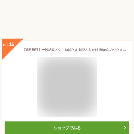
16
no.
【送料無料】一秒納豆メシ｜ねばたま 納豆ふりかけ 50g×2 のりたまご のり たまご ドライ納豆 乾燥納豆 納豆菌 ご飯のお供 ごはんのお供 ごはんの友 御飯の友 おいしい 美味しい
ショップでみる