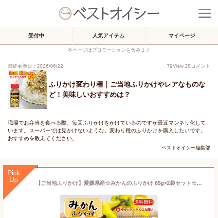
受付中
人気アイテム
マイページ
本ページはプロモーションを含みます
最終更新日：2026/06/22
79
View
28
コメント
ふりかけ変わり種｜ご当地ふりかけやレアなものな
ど！美味しいおすすめは？
職場でお弁当を食べる際、毎回ふりかけをかけているのですが最近マンネリ化して
います。スーパーでは見かけないような、変わり種のふりかけを購入したいです。
おすすめを教えてください。
ベストオイシー編集部
Pick
Up
【ご当地ふりかけ】愛媛県産☆みかんのふりかけ 65g×2袋セット☆ほかほかごはんにふりかけて☆彡温州(うんしゅう)みかんとお魚の風味が不思議と良く合うベストマッチ☆彡甘くない、愛媛のお土産新定番☆ご飯のお供に！☆取り寄せ☆特産品★ゆうパケットで発送→楽々受取★