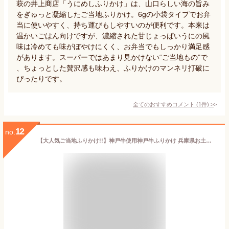
萩の井上商店「うにめしふりかけ」は、山口らしい海の旨み
をぎゅっと凝縮したご当地ふりかけ。6gの小袋タイプでお弁
当に使いやすく、持ち運びもしやすいのが便利です。本来は
温かいごはん向けですが、濃縮された甘じょっぱいうにの風
味は冷めても味がぼやけにくく、お弁当でもしっかり満足感
があります。スーパーではあまり見かけない“ご当地もの”で
、ちょっとした贅沢感も味わえ、ふりかけのマンネリ打破に
ぴったりです。
全てのおすすめコメント
(
1
件)
>
12
no.
【大人気ご当地ふりかけ!!】神戸牛使用神戸牛ふりかけ 兵庫県お土産 3/25放送 読売テレビ かんさい情報ネットten．テン【淡路島 鳴門千鳥本舗】