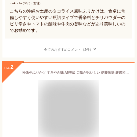
mokucha(30代・女性)
こちらの沖縄お土産のタコライス風味ふりかけは、食卓に常
備しやすく使いやすい瓶詰タイプで香辛料とチリパウダーの
ピリ辛さやトマトの酸味や牛肉の旨味などがあり美味しいの
でお勧めです。
全てのおすすめコメント（2件）
2
no.
松阪牛ふりかけ すきやき味 A5等級 ご飯がおいしい 伊藤牧場 厳選和牛 ご飯のお供 30g 響