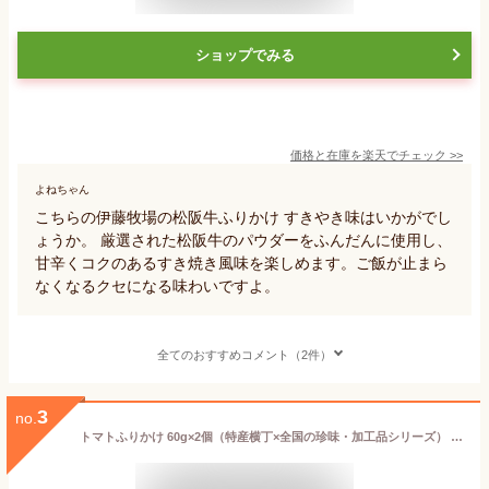
ショップでみる
価格と在庫を
楽天
でチェック
>>
よねちゃん
こちらの伊藤牧場の松阪牛ふりかけ すきやき味はいかがでし
ょうか。 厳選された松阪牛のパウダーをふんだんに使用し、
甘辛くコクのあるすき焼き風味を楽しめます。ご飯が止まら
なくなるクセになる味わいですよ。
全てのおすすめコメント（2件）
3
no.
トマトふりかけ 60g×2個（特産横丁×全国の珍味・加工品シリーズ） OUS 三重県 伊勢 志摩 お土産