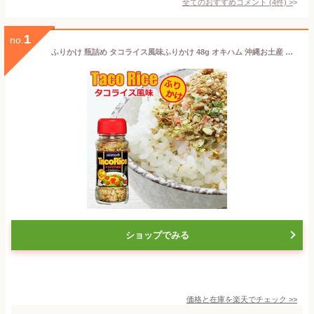
全てのおすすめコメント
(
4
件)
>
1
no.
ふりかけ 瓶詰め タコライス風味ふりかけ 48g オキハム 沖縄お土産 ご飯の友 ご飯のお供 お取り寄せ 美味しい おすすめ タコライス おにぎり おむすび お弁当 子供 大人 人気 ポイント消化
ショップでみる
価格と在庫を
楽天
でチェック
>>