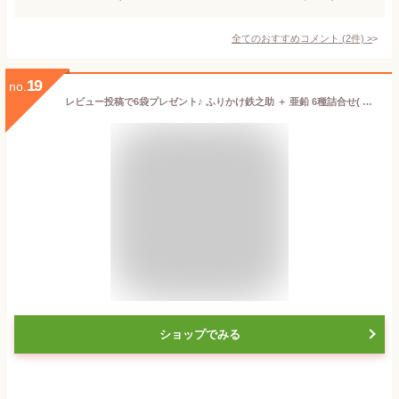
全てのおすすめコメント
(
2
件)
>
19
no.
レビュー投稿で6袋プレゼント♪ ふりかけ鉄之助 ＋ 亜鉛 6種詰合せ( たらこ のりごま かつお さけ たまご やさい ) 3g 選べる30〜120袋セット ヘルシーフード ふりかけ 亜鉛 ご飯 フリカケ 振り掛け 鉄分
ショップでみる