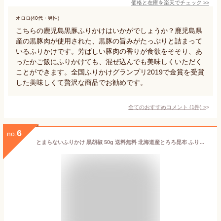
価格と在庫を
楽天
でチェック
>>
オロロ(40代・男性)
こちらの鹿児島黒豚ふりかけはいかがでしょうか？鹿児島県
産の黒豚肉が使用された、黒豚の旨みがたっぷりと詰まって
いるふりかけです。芳ばしい豚肉の香りが食欲をそそり、あ
ったかご飯にふりかけても、混ぜ込んでも美味しくいただく
ことができます。全国ふりかけグランプリ2019で金賞を受賞
した美味しくて贅沢な商品でお勧めです。
全てのおすすめコメント
(
1
件)
>
6
no.
とまらないふりかけ 黒胡椒 50g 送料無料 北海道産とろろ昆布 ふりかけ ごはんのお供 おにぎり ご当地 お土産 ギフト プレゼント 贈り物 ギフト