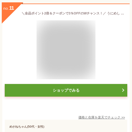
11
no.
＼全品ポイント2倍＆クーポンで3％OFFのWチャンス！／ うにめし ふりかけ 井上商店 萩井上 48g（6g×8袋） 父の日
ショップでみる
価格と在庫を
楽天
でチェック
>>
めがねちゃん(50代・女性)