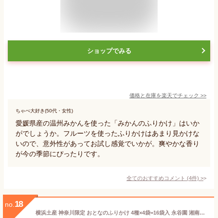
ショップでみる
価格と在庫を
楽天
でチェック
>>
ちゃぺ大好き(50代・女性)
愛媛県産の温州みかんを使った「みかんのふりかけ」はいか
がでしょうか。フルーツを使ったふりかけはあまり見かけな
いので、意外性があってお試し感覚でいかが。爽やかな香り
が今の季節にぴったりです。
全てのおすすめコメント
(
4
件)
>
18
no.
横浜土産 神奈川限定 おとなのふりかけ 4種×4袋=16袋入 永谷園 湘南しらすと小田原産かまぼこ シューマイ風 葉山牛 三崎まぐろ 4種類のふりかけ詰め合わせ ご当地ふりかけ