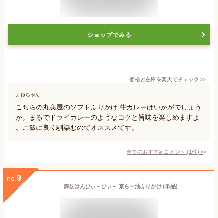
ショップでみる
価格と在庫を
楽天
でチェック
>>
よねちゃん
こちらの丸美屋のソフトふりかけ 牛カレーはいかがでしょう
か。まるでドライカレーのようなコクと旨味を楽しめますよ
。ご飯に良く馴染むのでオススメです。
全てのおすすめコメント
(
1
件)
>
9
no.
舞妓はんひぃ～ひぃ～ 京らー油ふりかけ (単品)