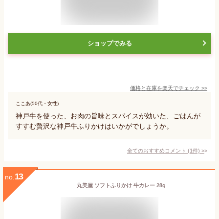
ショップでみる
価格と在庫を
楽天
でチェック
>>
ここあ(50代・女性)
神戸牛を使った、お肉の旨味とスパイスが効いた、ごはんが
すすむ贅沢な神戸牛ふりかけはいかがでしょうか。
全てのおすすめコメント
(
1
件)
>
13
no.
丸美屋 ソフトふりかけ 牛カレー 28g