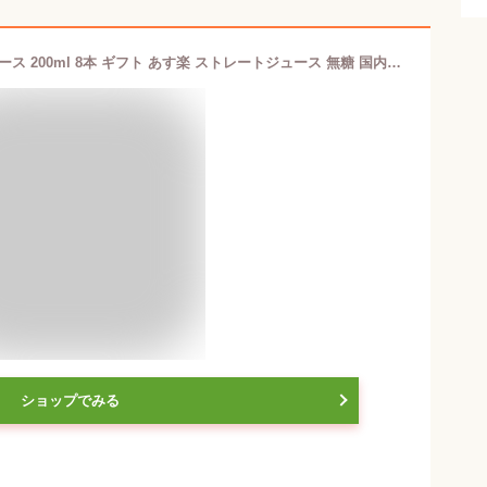
【送料無料】信州産 果汁100％ 桃ジュース 200ml 8本 ギフト あす楽 ストレートジュース 無糖 国内製造品 | ももジュース モモジュース 果物ジュース ピーチ ピーチジュース 一番おいしい旬に絞りました ドリンク 国産 お中元 お歳暮 内祝 プレゼント お祝い お礼 出産祝い
ショップでみる