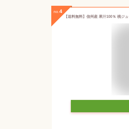
4
no.