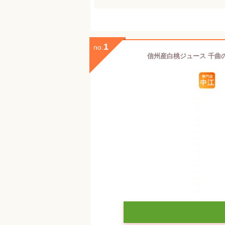
1
no.
信州産白桃ジュース 千曲の滴