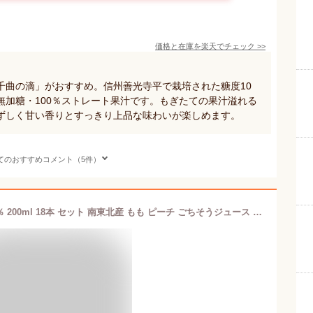
価格と在庫を
楽天
でチェック
>>
千曲の滴」がおすすめ。信州善光寺平で栽培された糖度10
無加糖・100％ストレート果汁です。もぎたての果汁溢れる
ずしく甘い香りとすっきり上品な味わいが楽しめます。
てのおすすめコメント（5件）
送料無料 ジュース ギフト 桃 果汁100％ 200ml 18本 セット 南東北産 もも ピーチ ごちそうジュース 山形 寒河江 お取り寄せグルメ ギフトボックス ギフト 誕生日 お祝い 贈り物 のし対応可