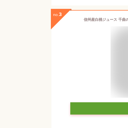
3
no.
信州産白桃ジュース 千曲の滴