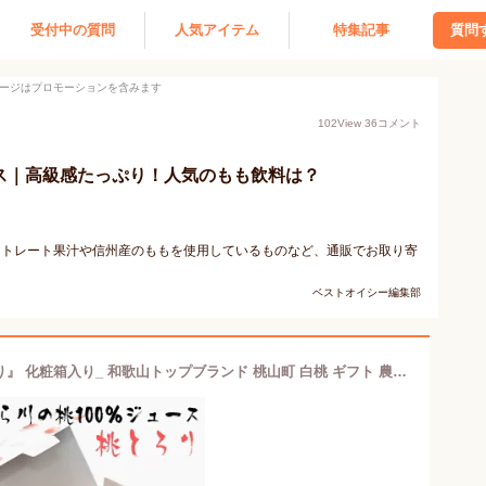
受付中の質問
人気アイテム
特集記事
質問
ージはプロモーションを含みます
102
View
36
コメント
ース｜高級感たっぷり！人気のもも飲料は？
ストレート果汁や信州産のももを使用しているものなど、通販でお取り寄
ベストオイシー編集部
あら川 の 桃 100％ジュース 『桃とろり』 化粧箱入り_ 和歌山トップブランド 桃山町 白桃 ギフト 農家直送 産地直送 人気 美味しい ジュース 和歌山県 送料無料