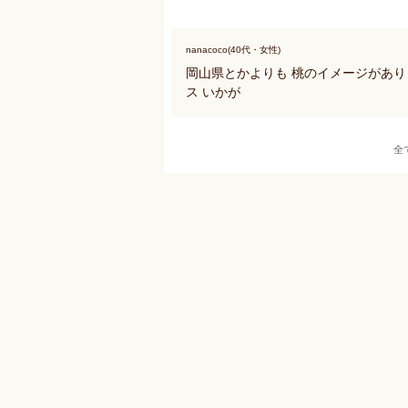
nanacoco(40代・女性)
岡山県とかよりも 桃のイメージがありませ
ス いかが
全