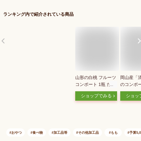
ランキング内で紹介されている商品
山形の白桃 フルーツ
岡山産「
コンポート 1瓶 たか
のコンポー
はた果樹園 (東北 山
ショップでみる
ショッ
形 果物 もも シロッ
プ漬け シラップ漬
お土産 )【H08】
おやつ
食べ物
加工品等
その他加工品
もも
予算5,