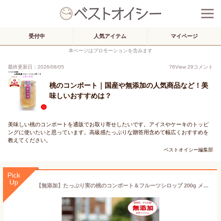
受付中
人気アイテム
マイページ
本ページはプロモーションを含みます
最終更新日：2026/08/05
76
View
29
コメント
桃のコンポート｜国産や無添加の人気商品など！美
味しいおすすめは？
美味しい桃のコンポートを通販でお取り寄せしたいです。アイスやケーキのトッピ
ングに使いたいと思っています。高級感たっぷりな贈答用含めて幅広くおすすめを
教えてください。
ベストオイシー編集部
Pick
Up
【無添加】たっぷり実の桃のコンポート＆フルーツシロップ 200g メルカートピッコロ ジャム 手作りジャム 国産ジャム ジャム 無添加 ジャム ギフト