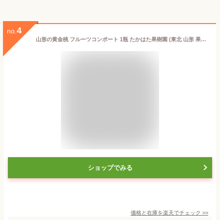
4
no.
山形の黄金桃 フルーツコンポート 1瓶 たかはた果樹園 (東北 山形 果物 ゴールデンピーチ もも シロップ漬け シラップ漬 お土産 美味しい おすすめ) (194)フルーツコンポート 黄金桃 350g
ショップでみる
価格と在庫を
楽天
でチェック
>>