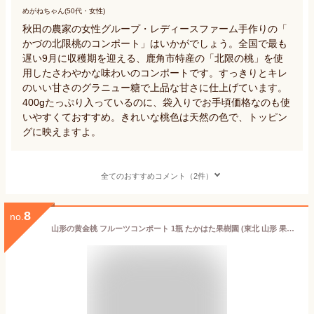
めがねちゃん(50代・女性)
秋田の農家の女性グループ・レディースファーム手作りの「
かづの北限桃のコンポート」はいかがでしょう。全国で最も
遅い9月に収穫期を迎える、鹿角市特産の「北限の桃」を使
用したさわやかな味わいのコンポートです。すっきりとキレ
のいい甘さのグラニュー糖で上品な甘さに仕上げています。
400gたっぷり入っているのに、袋入りでお手頃価格なのも使
いやすくておすすめ。きれいな桃色は天然の色で、トッピン
グに映えますよ。
全てのおすすめコメント（2件）
8
no.
山形の黄金桃 フルーツコンポート 1瓶 たかはた果樹園 (東北 山形 果物 ゴールデンピーチ もも シロップ漬け シラップ漬 お土産 )【H08】