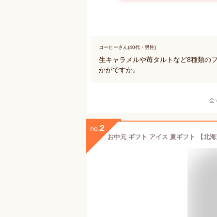
コーヒーさん(40代・男性)
生キャラメルや苺タルトなど8種類の
かがですか。
全
2
no.