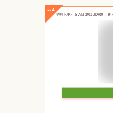
4
no.