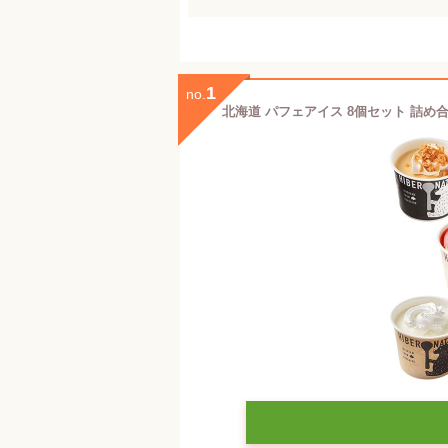
1
no.