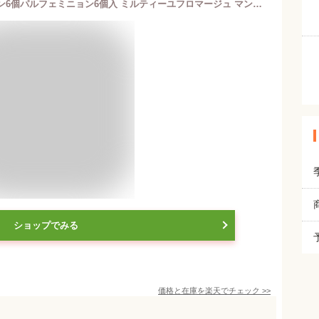
小樽洋菓子舗ルタオ パルフェミニョン6個パルフェミニョン6個入 ミルティーユフロマージュ マンゴーパッション カラメルシトロン ショコラ×各1 GLA-PA6 御中元 お中元 冷凍 送料込み 夏ギフト 夏のギフト ギフト 贈答 夏の贈り物 藤崎百貨店
ショップでみる
価格と在庫を
楽天
でチェック
>>