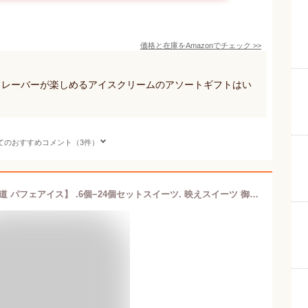
価格と在庫を
Amazon
でチェック
>>
フレーバーが楽しめるアイスクリームのアソートギフトはい
てのおすすめコメント（3件）
お中元 ギフト アイス 夏ギフト 【北海道 パフェアイス】 .6個−24個セットスイーツ. 映えスイーツ 御中元 アイスクリーム デコレーション 詰め合わせ パフェ おしゃれスイーツギフト かわいいスイーツ プレゼント 贈り物 送料無料 お取り寄せスイーツ 誕生日 内祝い 【S】