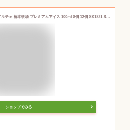
早割 お中元 父の日 2026 北海道 十勝ドルチェ 橋本牧場 プレミアムアイス 100ml 8個 12個 SK1821 SK688 バニラ ミルク リッチ 濃厚 アイスクリーム アイス 洋菓子 スイーツ デザート お祝い 内祝い おしゃれ ギフト 送料無料 個包装 アイスギフト お返し 夏ギフト 御中元
ショップでみる