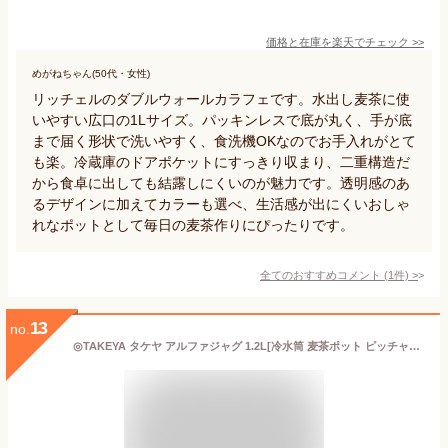
価格と在庫を
楽天
でチェック
>>
めがねちゃん(50代・女性)
リッチェルのダブルウォールカラフェです。水出し麦茶に使
いやすい広口の1Lサイズ。パッキンレスで底が丸く、手が底
まで届く形状で洗いやすく、食洗機OKなのでお手入れがとて
も楽。冷蔵庫のドアポケットにすっきり収まり、二重構造だ
から食卓に出しても結露しにくいのが魅力です。透明感のあ
るデザインに加えてカラーも選べ、生活感が出にくいおしゃ
れなポットとして毎日の麦茶作りにぴったりです。
全てのおすすめコメント
(
1
件)
>
13
no.
◎TAKEYA タケヤ アルファジャグ 1.2L[冷水筒 麦茶ポット ピッチャー 洗いやすい 冷蔵庫 ドアポケット 収納 お茶 水 大容量 熱湯 対応 耐熱 ボトル ジャグ 麦茶 容器 パッキン なし]