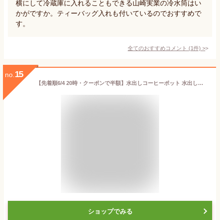
横にして冷蔵庫に入れることもできる山崎実業の冷水筒はい
かがですか。ティーバッグ入れも付いているのでおすすめで
す。
全てのおすすめコメント
(
1
件)
>
15
no.
【先着順6/4 20時・クーポンで半額】水出しコーヒーポット 水出し専用 コーヒージャグ 大容量 アイスコーヒーポット 耐熱 お茶 麦茶 容器 縦置き 横置き 珈琲 冷蔵庫 コールドブリュー 冷水筒 耐冷 キッチン用品 軽量 新生活 4色 1.1L ピッチャー
ショップでみる