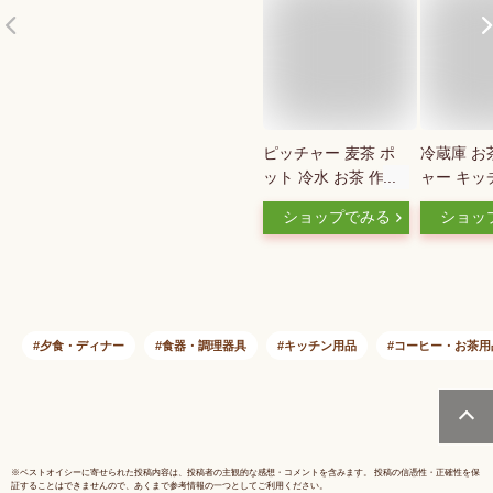
ピッチャー 麦茶 ポ
冷蔵庫 お
ット 冷水 お茶 作り
ャー キッ
置き お茶ポット 冷
5000ml
ショップでみる
ショッ
蔵庫 麦茶ポット 洗
4000ml
いやすい キントー
ボトル 麦
冷水筒 スリム ウォ
ェ 麦茶ポッ
ータージャグ 透明
さめ 耐熱
水差し 水出し ボト
い 茶こし
ル 食洗機 ホワイト
スチック 4
夕食・ディナー
食器・調理器具
キッチン用品
コーヒー・お茶用
ブラック 水入れ 水
物 水差し
入れ容器 [ KINTO
麦茶ボトル
PLUG ウォータージ
ーボトル 
ャグ 1.2L ]
水出し 冷
ポット
※
ベストオイシー
に寄せられた投稿内容は、投稿者の主観的な感想・コメントを含みます。 投稿の信憑性・正確性を保
証することはできませんので、あくまで参考情報の一つとしてご利用ください。