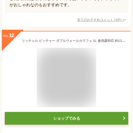
がおしゃれなのもおすすめです。
全てのおすすめコメント
(
1
件)
>
12
no.
リッチェル ピッチャー ダブルウォールカラフェ 1L 食洗器対応 約13.8×10.2×27cm ( 冷水筒 水差し 角型 1リットル 1L 蓋付き 洗いやすい 麦茶 透明 おしゃれ )
ショップでみる