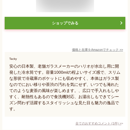
ショップでみる
価格と在庫を
Amazon
でチェック
>>
Tacky
安心の日本製、老舗ガラスメーカーのハリオが水出し用に開
発した冷水筒です。容量1000mlの程よいサイズ感で、スリム
な形状で冷蔵庫のポケットにも収めやすく、本体はガラス製
なのでにおい移りや茶渋の汚れを気にせず、いつでも淹れた
てのような麦茶の風味が楽しめます。、広口で手入れもしや
すく、耐熱性もあるので食洗機対応、お湯出しもできてシー
ズン問わず活躍するスタイリッシュな見た目も魅力の逸品で
す。
全てのおすすめコメント
(
1
件)
>