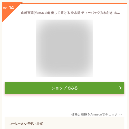
14
no.
山崎実業(Yamazaki) 倒して置ける 冷水筒 ティーバッグ入れ付き ホワイト W8.5×D10×H27.2cm タワー tower 1.2L 食洗機対応 麦茶ポット 1749
ショップでみる
価格と在庫を
Amazon
でチェック
>>
コーヒーさん(40代・男性)