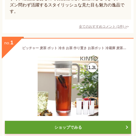
ズン問わず活躍するスタイリッシュな見た目も魅力の逸品で
す。
全てのおすすめコメント
(
1
件)
>
1
no.
ピッチャー 麦茶 ポット 冷水 お茶 作り置き お茶ポット 冷蔵庫 麦茶ポット 洗いやすい キントー 冷水筒 スリム ウォータージャグ 透明 水差し 水出し ボトル 食洗機 ホワイト ブラック 水入れ 水入れ容器 [ KINTO PLUG ウォータージャグ 1.2L ]
ショップでみる