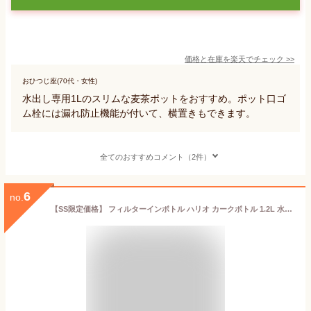
価格と在庫を
楽天
でチェック
>>
おひつじ座(70代・女性)
水出し専用1Lのスリムな麦茶ポットをおすすめ。ポット口ゴ
ム栓には漏れ防止機能が付いて、横置きもできます。
全てのおすすめコメント（2件）
6
no.
【SS限定価格】 フィルターインボトル ハリオ カークボトル 1.2L 水出し 麦茶ポット 冷水筒 横置き 洗いやすい お茶ポット お茶 ボトル ピッチャー 水出しポット 緑茶 麦茶 1200ml 食洗機対応 角型 冷蔵庫 ドアポケット トライタン プレゼント ギフト HARIO