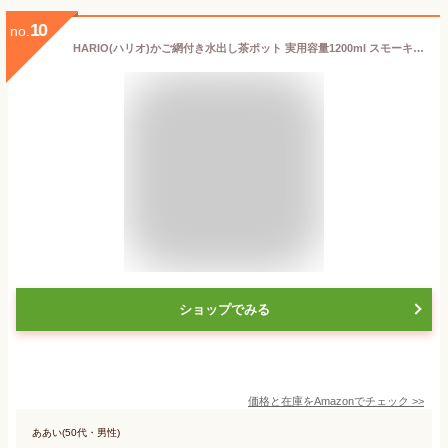
10
no.
HARIO(ハリオ)かご網付き水出し茶ポット 実用容量1200ml スモーキーグリーン 耐熱ガラス製 熱湯・食洗器OK 冷水筒 日本製 HCC-12-SG
ショップでみる
価格と在庫を
Amazon
でチェック
>>
ああい(50代・男性)