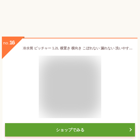
16
no.
冷水筒 ピッチャー 1.2L 横置き 横向き こぼれない 漏れない 洗いやすい 広口 ドアポケット対応 日本製 ちいかわ 冷水ポット お茶ポット 麦茶ポット ウォーターボトル 容器 持ち手付き プラスチック 透明 冷蔵庫 お茶 水 かわいい ハチワレ うさぎ モモンガ
ショップでみる