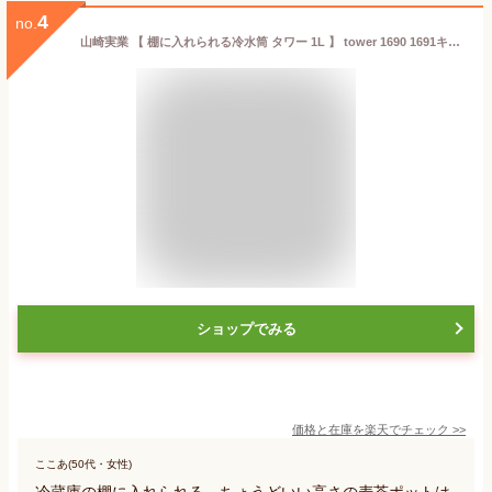
4
no.
山崎実業 【 棚に入れられる冷水筒 タワー 1L 】 tower 1690 1691キッチン お茶ポット 麦茶 出汁ポット 入れ物 容器 簡単構造 パッキンなし 洗いやすい 回さない シンプル おしゃれ スタイリッシュ 白 黒
ショップでみる
価格と在庫を
楽天
でチェック
>>
ここあ(50代・女性)
冷蔵庫の棚に入れられる、ちょうどいい高さの麦茶ポットは