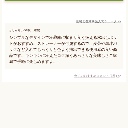
価格と在庫を
楽天
でチェック
>>
かりんちょ(50代・男性)
シンプルなデザインで冷蔵庫に収まり良く扱える水出しポッ
トがおすすめ。ストレーナーが付属するので、麦茶や珈琲パ
ックなど入れてじっくりと色よく抽出できる使用感の良い商
品です。キンキンに冷えたコク深くあっさりな美味しさご家
庭で手軽に楽しめますよ。
全てのおすすめコメント
(
1
件)
>