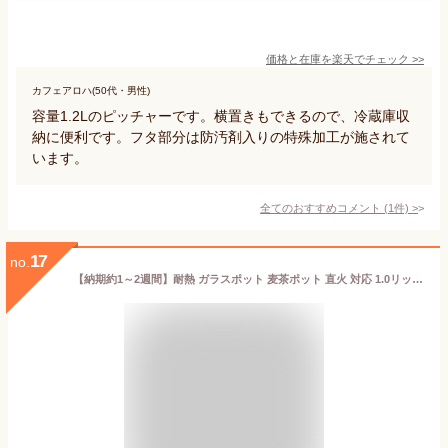
価格と在庫を
楽天
でチェック
>>
カフェアロハ(50代・男性)
容量1.2Lのピッチャーです。横置きもできるので、冷蔵庫収
納に便利です。フタ部分は防汚剤入りの特殊加工が施されて
います。
全てのおすすめコメント
(
1
件)
>
17
no.
【納期約1～2週間】耐熱 ガラスポット 麦茶ポット 直火 対応 1.0リットル ステンレス蓋 麦茶 冷蔵庫 直火 水出し 茶ポット 冷水筒 ガラス ピッチャー 1000ml ステンレス茶こし付きジャグ【生活応援】