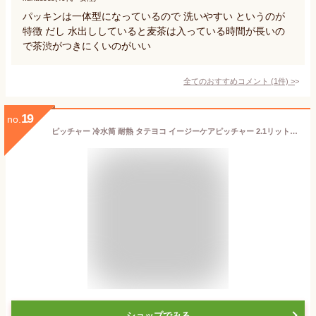
パッキンは一体型になっているので 洗いやすい というのが
特徴 だし 水出ししていると麦茶は入っている時間が長いの
で茶渋がつきにくいのがいい
全てのおすすめコメント
(
1
件)
>
19
no.
ピッチャー 冷水筒 耐熱 タテヨコ イージーケアピッチャー 2.1リットル K-1276｜ウォーターピッチャー 水筒 2l以上 ジャグ 水 水筒 冷蔵庫ポット タテヨコ兼用タイプ 野菜室 ピッタリ 熱湯OK 防汚加工 岩崎工業 ラストロ お茶入れ ボトル 麦茶ポット 冷水ポット 横置き
ショップでみる