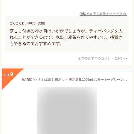
価格と在庫を
楽天
でチェック
>>
ころころあい(40代・女性)
茶こし付きの冷水筒はいかがでしょうか。ティーバッグを入
れることができるので、水出し麦茶を作りやすいし、横置き
もできるのでおすすめです。
全てのおすすめコメント
(
1
件)
>
9
no.
HARIO(ハリオ)水出し茶ポット 実用容量1000ml スモーキーグリーン 耐熱ガラス製 熱湯・食洗器OK 冷水筒 日本製 MD-10-SG