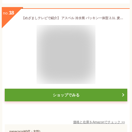
18
no.
【めざましテレビで紹介】 アスベル 冷水筒 パッキン一体型 2.1L 麦茶ポット 耐熱 熱湯OK ピッチャー タテヨコ置ける 横にできる 2.1リットル 2L 洗いやすい プラスチック 水差し ワンプッシュ オシャレ 大容量 ファミリー 白 ホワイト 注ぎやすい お手入れ簡単 茶しぶ不着防止加工 ドリンクビオ VIO 2100WL A8045 ASVEL
ショップでみる
価格と在庫を
Amazon
でチェック
>>
nanacoco(40代・女性)