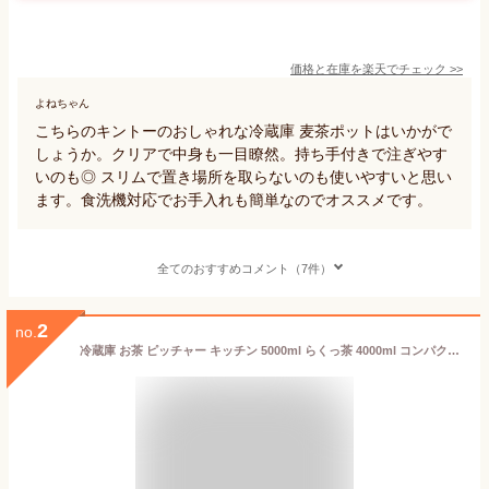
価格と在庫を
楽天
でチェック
>>
よねちゃん
こちらのキントーのおしゃれな冷蔵庫 麦茶ポットはいかがで
しょうか。クリアで中身も一目瞭然。持ち手付きで注ぎやす
いのも◎ スリムで置き場所を取らないのも使いやすいと思い
ます。食洗機対応でお手入れも簡単なのでオススメです。
全てのおすすめコメント（7件）
2
no.
冷蔵庫 お茶 ピッチャー キッチン 5000ml らくっ茶 4000ml コンパクト ボトル 麦茶 カラフェ 麦茶ポット PP 小さめ 耐熱 洗いやすい 茶こし付き プラスチック 4L 5L 入れ物 水差し おしゃれ 麦茶ボトル ウォーターボトル お茶入れ 水出し 冷水筒 容器 ポット