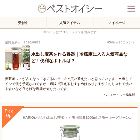
受付中
人気アイテム
マイページ
本ページはプロモーションを含みます
最終更新日：2026/06/22
65
View
30
コメント
水出し麦茶を作る容器｜冷蔵庫に入る人気商品な
ど！便利なボトルは？
麦茶ポットが古くなってきてるので、近々買い替えたいと思っています。水出しメ
インで使う予定なのですが、通販で買えるおすすめはありますか？おしゃれで洗い
やすいなど良さげな容器が知りたいです。
ベストオイシー編集部
Pick
Up
HARIO(ハリオ)水出し茶ポット 実用容量1000ml スモーキーグリーン 耐熱ガラス製 熱湯・食洗器OK 冷水筒 日本製 MD-10-SG