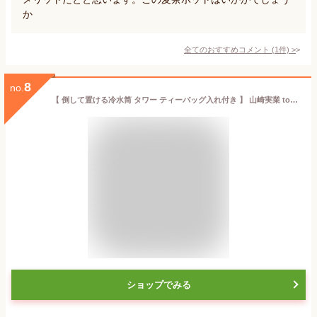
か
全てのおすすめコメント
(
1
件)
>
8
no.
【 倒して置ける冷水筒 タワー ティーバッグ入れ付き 】 山崎実業 tower 横置き クッチーナホーム 送料無料 冷水筒 食洗機対応 おすすめ 洗いやすい 縦置き スクエア型 麦茶ポット ポット 1.2L ピッチャー ティーバッグ 茶こし付 冷蔵庫 おしゃれ 麦茶 スリム
ショップでみる