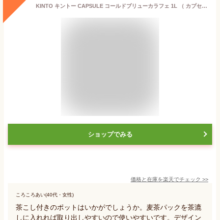
KINTO キントー CAPSULE コールドブリューカラフェ 1L （ カプセル 冷水筒 ピッチャー 耐熱 1L ガラス 水差し 食洗機対応 電子レンジ対応 フィルター付き 茶こし付き 水出しコーヒー 麦茶ポット 水出し おしゃれ ）【3980円以上送料無料】
ショップでみる
価格と在庫を
楽天
でチェック
>>
ころころあい(40代・女性)
茶こし付きのポットはいかがでしょうか。麦茶パックを茶漉
しに入れれば取り出しやすいので使いやすいです。デザイン