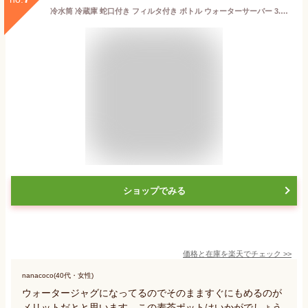
冷水筒 冷蔵庫 蛇口付き フィルタ付き ボトル ウォーターサーバー 3.9L PP材質 大容量 透明 ジュース 容器 水タンク水出し 茶ポット 耐熱 耐冷 飲料水バケット冷蔵庫用ディスペンサー 家庭用 麦茶ポット ティーポット 飲料水バケット イエロー グリーン 送料無料
ショップでみる
価格と在庫を
楽天
でチェック
>>
nanacoco(40代・女性)
ウォータージャグになってるのでそのまますぐにもめるのが
メリットだとと思います。この麦茶ポットはいかがでしょう