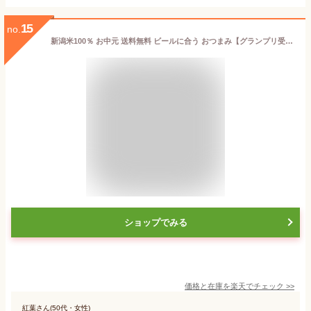
15
no.
新潟米100％ お中元 送料無料 ビールに合う おつまみ【グランプリ受賞】おつまみ Bセット おせんべい 内祝い ジャパンフードセレクション マヨネーズおかき ギフト 新潟米 あられ おかき 出産内祝い お礼 お供え【新潟 加藤製菓】
ショップでみる
価格と在庫を
楽天
でチェック
>>
紅葉さん(50代・女性)