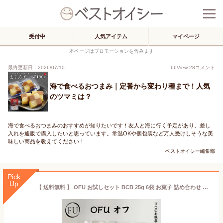
受付中
人気アイテム
マイページ
本ページはプロモーションを含みます
最終更新日：2026/07/10
66
View
28
コメント
海で食べるおつまみ｜定番から変わり種まで！人気
のツマミは？
海で食べるおつまみのおすすめが知りたいです！友人と海に行く予定があり、差し
入れを通販で購入したいと思っています。常温OKや個包装など万人受けしそうな美
味しい商品を教えてください！
ベストオイシー編集部
Pick
Up
【 送料無料 】 OFU お試しセット BCB 25g 6袋 お菓子 詰め合わせ 食べ比べ セット 京都 バーベキュー チーズ ブラックペッパー ポイント消化 1000円 ポッキリ お取り寄せグルメ 常温 ピーナッツ お試し 麩 ふ ビール おつまみ スナック菓子 いとふ