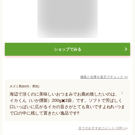
ショップでみる
価格と在庫を
楽天
でチェック
>>
ネズミ男(60代・男性)
海辺で頂くのに美味しいおつまみでお薦め致したいのは、「
イカくん（いか燻製）200g✖️3袋」です。ソフトで芳ばしく
口いっぱいに広がるイカの旨さがとても良いですよね❗️いつま
で口の中に残して置きたい逸品です‼️
全てのおすすめコメント
(
1
件)
>