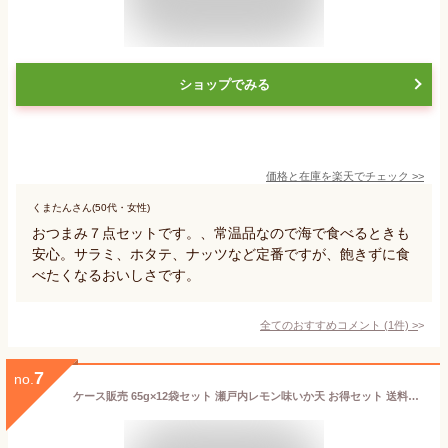
ショップでみる
価格と在庫を
楽天
でチェック
>>
くまたんさん(50代・女性)
おつまみ７点セットです。、常温品なので海で食べるときも
安心。サラミ、ホタテ、ナッツなど定番ですが、飽きずに食
べたくなるおいしさです。
全てのおすすめコメント
(
1
件)
>
7
no.
ケース販売 65g×12袋セット 瀬戸内レモン味いか天 お得セット 送料無料(沖縄・離島を除く) おつまみ おやつ 駄菓子 人気 まるか食品 いか天瀬戸内レモン 千成商会 つまみ蔵