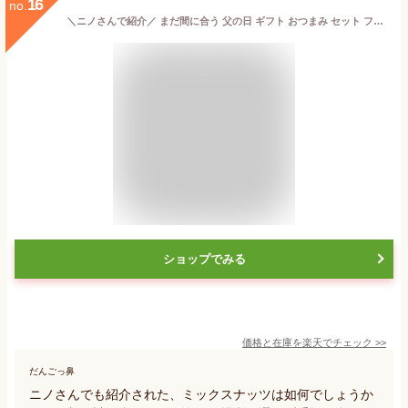
16
no.
＼ニノさんで紹介／ まだ間に合う 父の日 ギフト おつまみ セット フレーバー ナッツ 4種 詰め合わせ nuts link 送料無料 2026 食べ物 お菓子 グルメ 珍味 高級 人気 会社 職場 退職 お礼 小分け 個包装 お酒 ビール 誕生日 父の日 プレゼント お父さん 父 親 義父 2000円
ショップでみる
価格と在庫を
楽天
でチェック
>>
だんごっ鼻
ニノさんでも紹介された、ミックスナッツは如何でしょうか