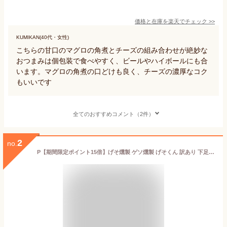
価格と在庫を
楽天
でチェック
>>
KUMIKAN(40代・女性)
こちらの甘口のマグロの角煮とチーズの組み合わせが絶妙な
おつまみは個包装で食べやすく、ビールやハイボールにも合
います。マグロの角煮の口どけも良く、チーズの濃厚なコク
もいいです
全てのおすすめコメント（2件）
2
no.
P【期間限定ポイント15倍】げそ燻製 ゲソ燻製 げそくん 訳あり 下足 メガ盛り 珍味 乾き物 200g いかげそ 送料無料 酒の肴 在宅 おつまみ ポイント消化 お試し メール便 ビール ワイン おつまみセット 詰め合わせ ギフト 2026