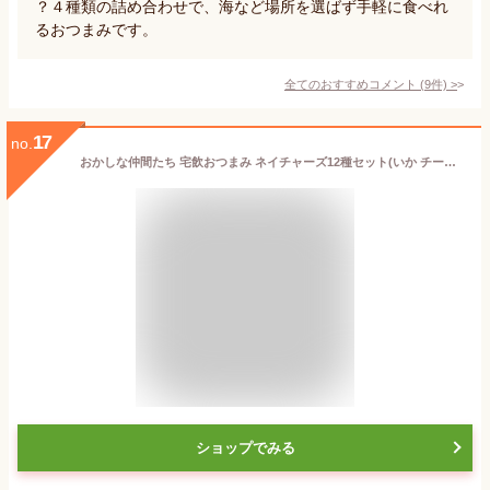
？４種類の詰め合わせで、海など場所を選ばず手軽に食べれ
るおつまみです。
全てのおすすめコメント
(
9
件)
>
17
no.
おかしな仲間たち 宅飲おつまみ ネイチャーズ12種セット(いか チーズスティック ソースカツ えいひれ 貝ひも 柿の種 ミックスナッツ うずらの卵) 計12袋
ショップでみる