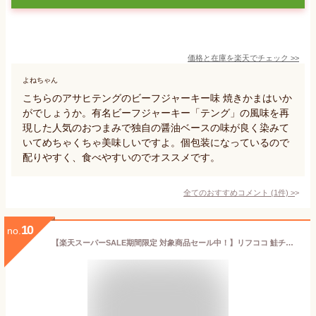
価格と在庫を
楽天
でチェック
>>
よねちゃん
こちらのアサヒテングのビーフジャーキー味 焼きかまはいか
がでしょうか。有名ビーフジャーキー「テング」の風味を再
現した人気のおつまみで独自の醤油ベースの味が良く染みて
いてめちゃくちゃ美味しいですよ。個包装になっているので
配りやすく、食べやすいのでオススメです。
全てのおすすめコメント
(
1
件)
>
10
no.
【楽天スーパーSALE期間限定 対象商品セール中！】リフココ 鮭チーズ おつまみ 個包装 150g（約22個入）珍味 お菓子 ホタテ 酒のつまみ シャケ 小分け 業務用 ハンディサイズ ナチュラルチーズ 北海道産