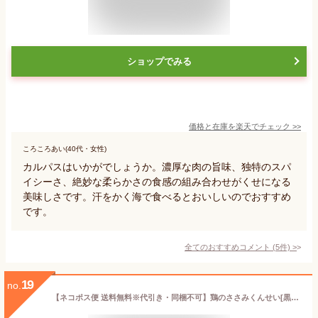
ショップでみる
価格と在庫を
楽天
でチェック
>>
ころころあい(40代・女性)
カルパスはいかがでしょうか。濃厚な肉の旨味、独特のスパ
イシーさ、絶妙な柔らかさの食感の組み合わせがくせになる
美味しさです。汗をかく海で食べるとおいしいのでおすすめ
です。
全てのおすすめコメント
(
5
件)
>
19
no.
【ネコポス便 送料無料※代引き・同梱不可】鶏のささみくんせい[黒胡椒味3本＆うす塩味3本＆ゆず胡椒味2本＆チーズ入2本]の10本セット/雲海物産株式会社