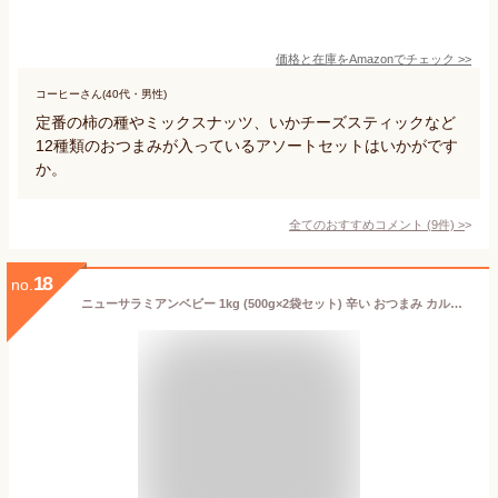
価格と在庫を
Amazon
でチェック
>>
コーヒーさん(40代・男性)
定番の柿の種やミックスナッツ、いかチーズスティックなど
12種類のおつまみが入っているアソートセットはいかがです
か。
全てのおすすめコメント
(
9
件)
>
18
no.
ニューサラミアンベビー 1kg (500g×2袋セット) 辛い おつまみ カルパス サラミ ドライソーセージ 珍味 お買い得 送料無料 業務用 おやつ お手軽 人気商品 お花見 パーティ 大容量 お徳用 ギフト可 [ニューサラミアン1キロ] 即送 置き配可