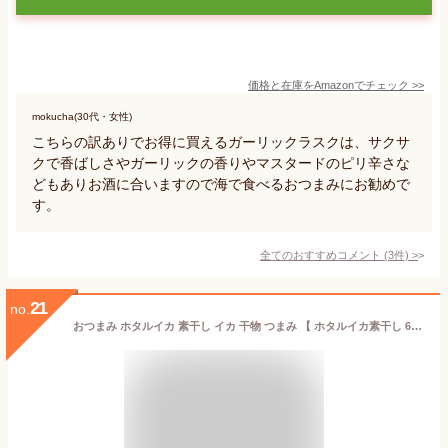
価格と在庫を
Amazon
でチェック
>>
mokucha(30代・女性)
こちらの訳ありでお得に買えるガーリックラスクは、サクサ
クで香ばしさやガーリックの香りやマスタードのピリ辛さな
どもありお酒に合いますので海で食べるおつまみにお勧めで
す。
全てのおすすめコメント
(
3
件)
>
21
no.
おつまみ ホタルイカ 素干し イカ 干物 つまみ 【 ホタルイカ素干し 60g 100g 60g×2 60g×3 100g×2 100g×3 】 ほたるいか 干物 徳用 おやつ 晩酌 ギフト 日本海産 産地 福井 送料無料 (60g/100g/120g/200g) 酒の肴 北陸応援