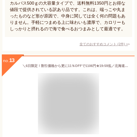
カルパス500ｇの大容量タイプで、送料無料1350円とお得な
値段で提供されている訳あり品です。これは、端っこや丸ま
ったものなど形が原因で、中身に関しては全く何の問題もあ
りません。手軽につまめる上に味わいも濃厚で、カロリーも
しっかりと摂れるので海で食べるおつまみとして最適です。
全てのおすすめコメント
(
2
件)
>
13
no.
＼6日限定！割引価格から更に11％OFFで1106円★19:59迄／北海道産チェダーチーズ 焼たらチーズ150g チータラ チーズ鱈 焼きたら チーズ おつまみ おやつ 酒のつまみ 鱈チー チェダー