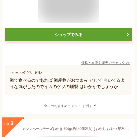
ショップでみる
価格と在庫を
楽天
でチェック
>>
nanacoco(40代・女性)
海で食べるのであれば 海産物がおつまみ として 向いてるよ
うな気がしたのでイカのゲソの燻製 はいかがでしょうか
全てのおすすめコメント（2件）
3
no.
カマンベールチーズおかき 500g(約140個装入) { おかし おやつ 配布 おつまみ 個包装 業務用 お祭り 縁日 }{ 駄菓子 お菓子 おかき おせんべい チーズ チーズおかき カマンベール }[26C25]{配送区分D} 送料無料(※沖縄・離島発送不可)