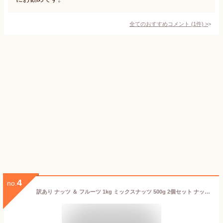
全てのおすすめコメント
(
1
件)
>
4
no.
訳あり ナッツ ＆ フルーツ 1kg ミックスナッツ 500g 2個セット ナッツ カシューナッツ アーモンド ドライフルーツ バナナチップ ナッツ小分け 規格外商品 徳用 久助 美容 健康 ダイエット 食物繊維 豊富 間食 アウトレット 食品 MDホールディングス 条件付き 送料無料