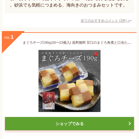
。砂浜でも気軽につまめる、海向きのおつまみセットです。
全てのおすすめコメント
(
2
件)
>
1
no.
まぐろチーズ190g(20〜23個入) 送料無料 甘口のまぐろ角煮と口当たりまろやかなチーズが絶妙なハーモニー 個包装が便利（ポスト投函 常温便 同梱不可 代引不可 おつまみ 宅飲み 家飲み）[[まぐろチーズ]
ショップでみる