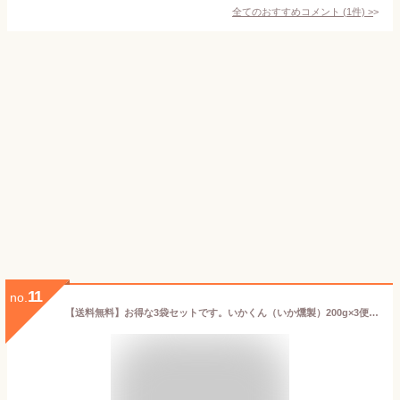
全てのおすすめコメント
(
1
件)
>
11
no.
【送料無料】お得な3袋セットです。いかくん（いか燻製）200g×3便利なチャック袋入り【smtb-ms】※原料事情により色、形状が変わる場合がございます。 燻製 いか イカ燻製 イカのおつまみ ビールに合うおつまみ イカ通販 海鮮つまみ 美味しい おつまみ お取り寄せ