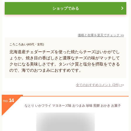
ショップでみる
価格と在庫を
楽天
でチェック
>>
ころころあい(40代・女性)
北海道産チェダーチーズを使った焼たらチーズはいかがでし
ょうか。焼き目の香ばしさと濃厚なチーズの味がマッチして
クセになる美味しさです。タンパク質と塩分を摂取をできる
ので、海でのおつまみにおすすめです。
全てのおすすめコメント
(
2
件)
>
14
no.
なとり いかフライ マヨネーズ味 おつまみ 珍味 煎餅 おかき お菓子