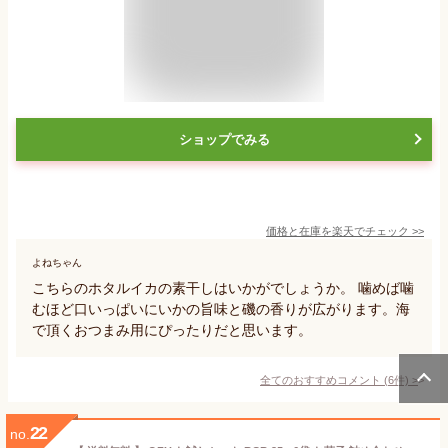
ショップでみる
価格と在庫を
楽天
でチェック
>>
よねちゃん
こちらのホタルイカの素干しはいかがでしょうか。 噛めば噛
むほど口いっぱいにいかの旨味と磯の香りが広がります。海
で頂くおつまみ用にぴったりだと思います。
全てのおすすめコメント
(
6
件)
>
22
no.