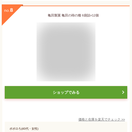
8
no.
亀田製菓 亀田の柿の種 6袋詰×12個
ショップでみる
価格と在庫を
楽天
でチェック
>>
ポポロろ(40代・女性)