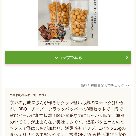
ショップでみる
価格と在庫を
楽天
でチェック
>>
めがねちゃん(50代・女性)
京都のお麩屋さんが作るサクサク軽いお麩のスナックはいか
が。BBQ・チーズ・ブラックペッパーの3種セットで、海で
飲むビールに相性抜群！軽い食感なのにしっかり味で、海風
の中でも手が止まらない美味しさです。燻製バタピーとのミ
ックスで香ばしさが加わり、満足感もアップ。1パック25gの
食べ切りサイズで配りやすく、常温OKだから持ち運びも安心