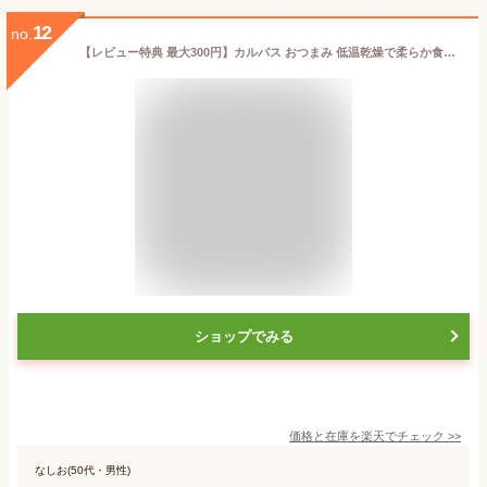
12
no.
【レビュー特典 最大300円】カルパス おつまみ 低温乾燥で柔らか食感!! 1袋 500g おやつ 業務用 肉類
ショップでみる
価格と在庫を
楽天
でチェック
>>
なしお(50代・男性)