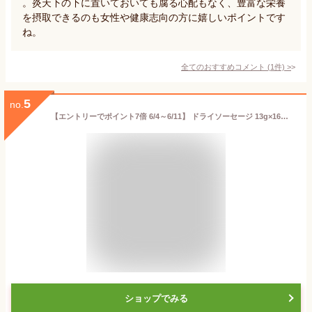
。炎天下の下に置いておいても腐る心配もなく、豊富な栄養
を摂取できるのも女性や健康志向の方に嬉しいポイントです
ね。
全てのおすすめコメント
(
1
件)
>
5
no.
【エントリーでポイント7倍 6/4～6/11】 ドライソーセージ 13g×16本 【 大袋ファミリーサイズ 】1200円均一 珍味 おつまみ ソーセージ やわらかロッキー カルパス ビールのお供 晩酌のお供 ソフトタイプ おやつ 酒の肴 個包装ソーセージ ロッキーカルパス 父の日
ショップでみる