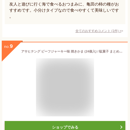
友人と遊びに行く海で食べるおつまみに、亀田の柿の種がお
すすめです。小分けタイプなので食べやすくて美味しいです
。
全てのおすすめコメント
(
1
件)
>
9
no.
アサヒテング ビーフジャーキー味 焼きかま (24個入) / 駄菓子 まとめ買い 箱買い 珍味系のお菓子 おつまみ 景品 縁日 お祭り個包装 お菓子 つめあわせ 子ども おやつ リアライズ
ショップでみる