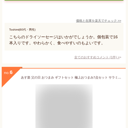
価格と在庫を
楽天
でチェック
>>
Toshimi(60代・男性)
こちらのドライソーセージはいかがでしょうか。個包装で16
本入りです。やわらかく、食べやすいのもよいです。
全てのおすすめコメント
(
1
件)
>
6
no.
あす楽 父の日 おつまみ ギフトセット 極上おつまみ7点セット サラミ ミックスナッツ 海鮮珍味 化粧箱入 送料無料 おつまみセット ギフト 詰め合わせ 退職祝い 還暦祝い お中元 父の日ギフト おつまみ 男性 お父さん 父親 誕生日プレゼント つまみ 珍味 常温 個包装