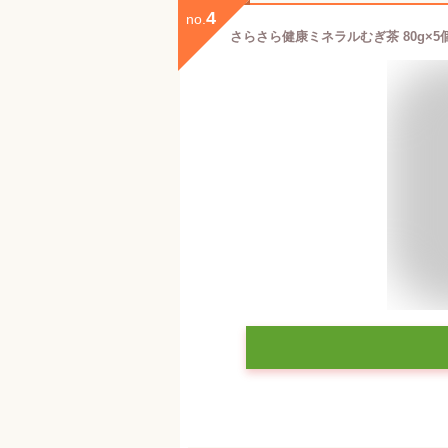
4
no.
さらさら健康ミネラルむぎ茶 80g×