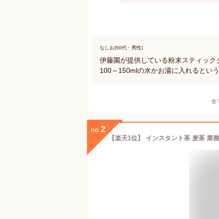
なしお(50代・男性)
伊藤園が提供している粉末スティックタ
100～150mlの水かお湯に入れると
全
2
no.