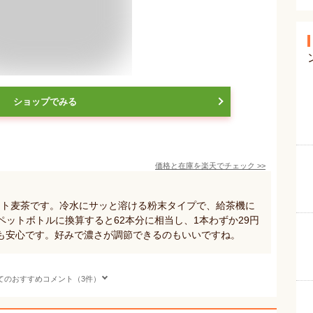
ショップでみる
価格と在庫を
楽天
でチェック
>>
ント麦茶です。冷水にサッと溶ける粉末タイプで、給茶機に
mlペットボトルに換算すると62本分に相当し、1本わずか29円
も安心です。好みで濃さが調節できるのもいいですね。
てのおすすめコメント（3件）