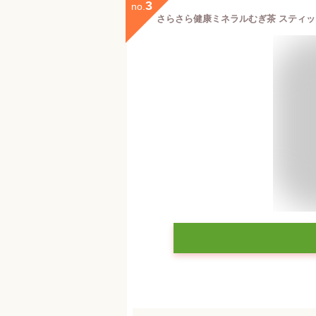
3
no.