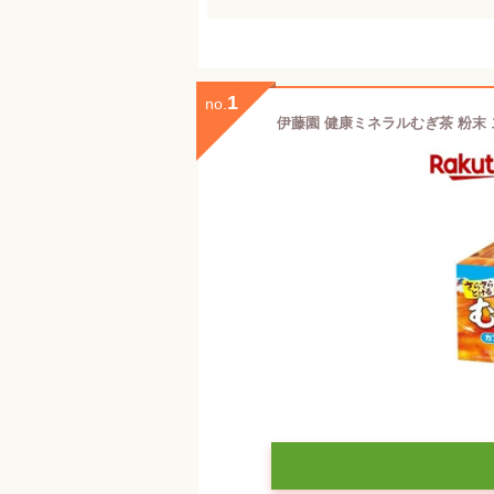
1
no.
伊藤園 健康ミネラルむぎ茶 粉末 ス