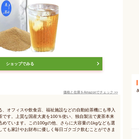
ショップでみる
価格と在庫を
Amazon
でチェック
>>
る、オフィスや飲食店、福祉施設などの自動給茶機にも導入
茶です。上質な国産大麦を100％使い、独自製法で麦茶本来
めています。この100gの他、さらに大容量の1kgなども選
しても家計やお財布に優しく毎日ゴクゴク飲むことができま