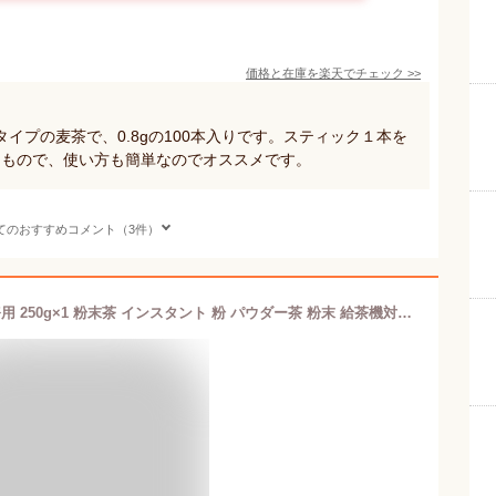
価格と在庫を
楽天
でチェック
>>
イプの麦茶で、0.8gの100本入りです。スティック１本を
いうもので、使い方も簡単なのでオススメです。
てのおすすめコメント（3件）
【楽天1位】 インスタント茶 麦茶 業務用 250g×1 粉末茶 インスタント 粉 パウダー茶 粉末 給茶機対応 粉末麦茶 粉茶 粉末緑茶 送料無料