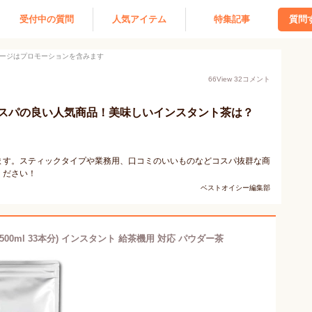
受付中の質問
人気アイテム
特集記事
質問
ージはプロモーションを含みます
66
View
32
コメント
スパの良い人気商品！美味しいインスタント茶は？
ます。スティックタイプや業務用、口コミのいいものなどコスパ抜群な商
ください！
ベストオイシー編集部
(500ml 33本分) インスタント 給茶機用 対応 パウダー茶