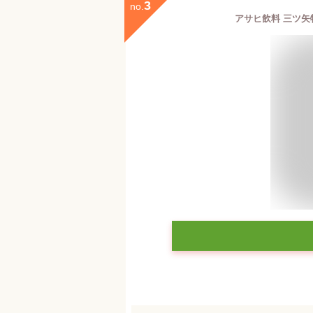
3
no.
アサヒ飲料 三ツ矢特