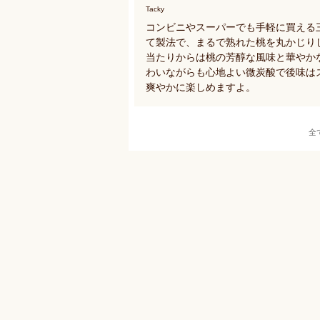
Tacky
コンビニやスーパーでも手軽に買える
て製法で、まるで熟れた桃を丸かじり
当たりからは桃の芳醇な風味と華やか
わいながらも心地よい微炭酸で後味は
爽やかに楽しめますよ。
全