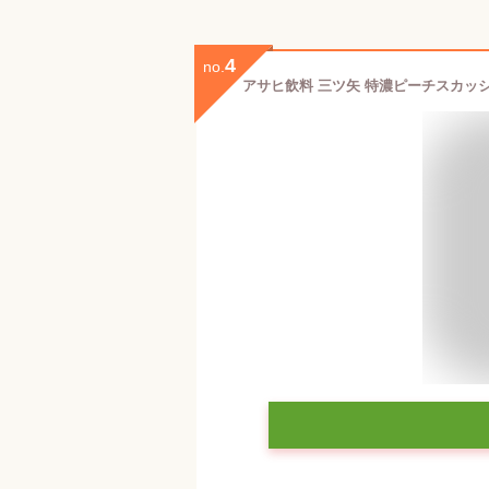
4
no.