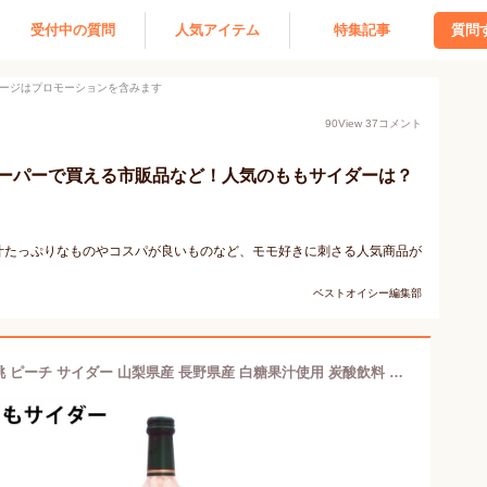
受付中の質問
人気アイテム
特集記事
質問
ージはプロモーションを含みます
90
View
37
コメント
ーパーで買える市販品など！人気のももサイダーは？
汁たっぷりなものやコスパが良いものなど、モモ好きに刺さる人気商品が
ベストオイシー編集部
完熟ももサイダー240ml ご当地 もも 桃 ピーチ サイダー 山梨県産 長野県産 白糖果汁使用 炭酸飲料 木村飲料