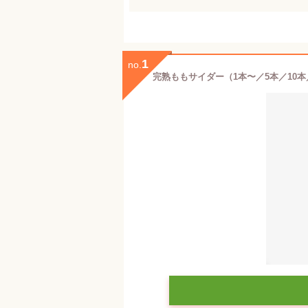
1
no.