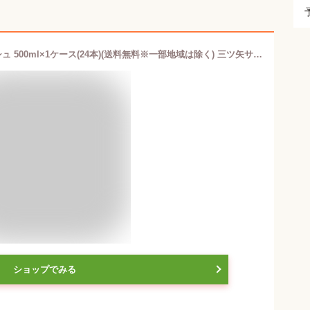
アサヒ飲料 三ツ矢 特濃ピーチスカッシュ 500ml×1ケース(24本)(送料無料※一部地域は除く) 三ツ矢サイダー 炭酸飲料 ピーチ 桃 モモ 爽快な飲み心地 飲む果実体験 濃くて おいしい箱買い まとめ買い ペットボトル
ショップでみる