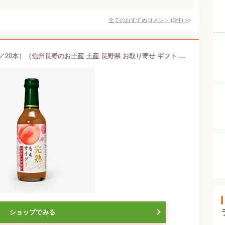
全てのおすすめコメント
(
3
件)
>
完熟ももサイダー（1本〜／5本／10本／20本）（信州長野のお土産 土産 長野県 お取り寄せ ギフト 桃 もも ピーチジュース 炭酸飲料 長野土産 長野お土産）
ショップでみる