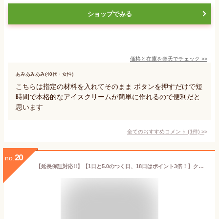
ショップでみる
価格と在庫を
楽天
でチェック
>>
あみあみあみ(40代・女性)
こちらは指定の材料を入れてそのまま ボタンを押すだけで短
時間で本格的なアイスクリームが簡単に作れるので便利だと
思います
全てのおすすめコメント
(
1
件)
>
20
no.
【延長保証対応!!】【1日と5.0のつく日、18日はポイント3倍！】クイジナート アイスクリームメーカー ICE-M10WJ ホワイト