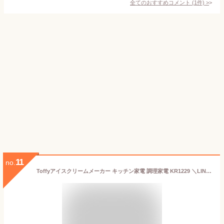
全てのおすすめコメント
(
1
件)
>
11
no.
Toffyアイスクリームメーカー キッチン家電 調理家電 KR1229 ＼LINE友だち登録でクーポン／