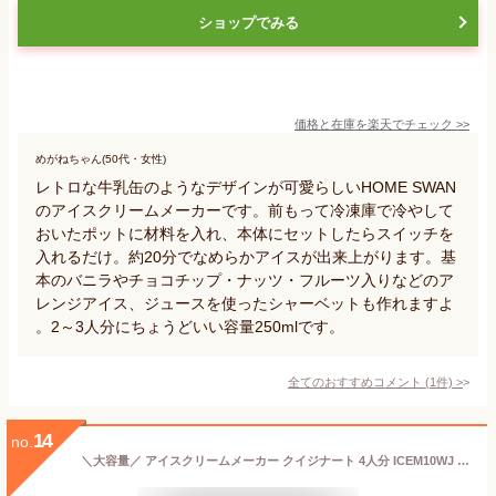
ショップでみる
価格と在庫を
楽天
でチェック
>>
めがねちゃん(50代・女性)
レトロな牛乳缶のようなデザインが可愛らしいHOME SWAN
のアイスクリームメーカーです。前もって冷凍庫で冷やして
おいたポットに材料を入れ、本体にセットしたらスイッチを
入れるだけ。約20分でなめらかアイスが出来上がります。基
本のバニラやチョコチップ・ナッツ・フルーツ入りなどのア
レンジアイス、ジュースを使ったシャーベットも作れますよ
。2～3人分にちょうどいい容量250mlです。
全てのおすすめコメント
(
1
件)
>
14
no.
＼大容量／ アイスクリームメーカー クイジナート 4人分 ICEM10WJ 正規品 自家製 バニラ ラムレーズン シャーベット ジェラート 手作りアイス アイスクリーム器 作り方 リッチミルク ヨーグルトアイス 低脂肪乳 豆乳 Cuisinart ICE-M10WJ ・