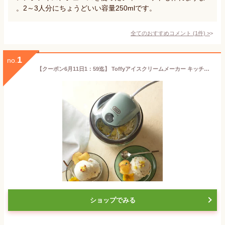
。2～3人分にちょうどいい容量250mlです。
全てのおすすめコメント
(
1
件)
>
1
no.
【クーポン6月11日1：59迄】 Toffyアイスクリームメーカー キッチン家電 調理家電 KR1229 ＼LINE友だち登録でクーポン／
ショップでみる