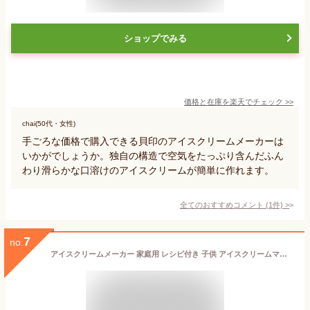
ショップでみる
価格と在庫を
楽天
でチェック
>>
chai(50代・女性)
手ごろな価格で購入できる貝印のアイスクリームメーカーは
いかがでしょうか。独自の構造で空気をたっぷり含んだふん
わり滑らかな口溶けのアイスクリームが簡単に作れます。
全てのおすすめコメント
(
1
件)
>
7
no.
アイスクリームメーカー 家庭用 レシピ付き 子供 アイスクリームマシン アイススラリー 自動撹拌 安心 安全 アイス 手作り コンパクト 小型 かわいい おしゃれ 無添加 オートオフ 給電式 [ アイススラリーも自動で作れるアイスクリームメーカー LCAKC004 ]