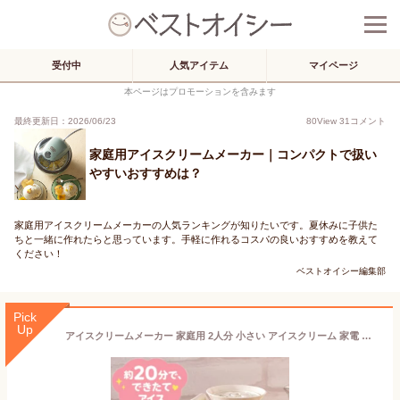
受付中
人気アイテム
マイページ
本ページはプロモーションを含みます
最終更新日：2026/06/23
80
View
31
コメント
家庭用アイスクリームメーカー｜コンパクトで扱い
やすいおすすめは？
家庭用アイスクリームメーカーの人気ランキングが知りたいです。夏休みに子供た
ちと一緒に作れたらと思っています。手軽に作れるコスパの良いおすすめを教えて
ください！
ベストオイシー編集部
Pick
Up
アイスクリームメーカー 家庭用 2人分 小さい アイスクリーム 家電 手作り 自家製 アイス 簡単 入れるだけ おしゃれ 調理家電 かわいい デザイン 誕生日 プレゼント 結婚祝い 出産祝い ギフト