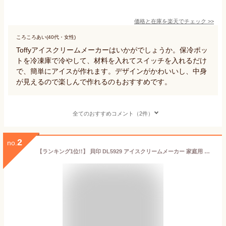
価格と在庫を
楽天
でチェック
>>
ころころあい(40代・女性)
Toffyアイスクリームメーカーはいかがでしょうか。保冷ポッ
トを冷凍庫で冷やして、材料を入れてスイッチを入れるだけ
で、簡単にアイスが作れます。デザインがかわいいし、中身
が見えるので楽しんで作れるのもおすすめです。
全てのおすすめコメント（2件）
2
no.
【ランキング1位!!】 貝印 DL5929 アイスクリームメーカー 家庭用 ホワイト KHS アイス アイスクリーム 手作り 便利 夏 楽 KAI 簡単 家 自宅 おすすめ プレゼント ギフト 贈り物 孫 休日 家族 夏休み レシピ付き 親子 食育 教育 氷菓子 シャーベット