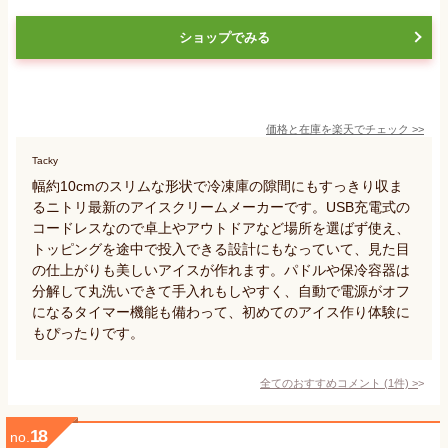
ショップでみる
価格と在庫を
楽天
でチェック
>>
Tacky
幅約10cmのスリムな形状で冷凍庫の隙間にもすっきり収ま
るニトリ最新のアイスクリームメーカーです。USB充電式の
コードレスなので卓上やアウトドアなど場所を選ばず使え、
トッピングを途中で投入できる設計にもなっていて、見た目
の仕上がりも美しいアイスが作れます。パドルや保冷容器は
分解して丸洗いできて手入れもしやすく、自動で電源がオフ
になるタイマー機能も備わって、初めてのアイス作り体験に
もぴったりです。
全てのおすすめコメント
(
1
件)
>
18
no.