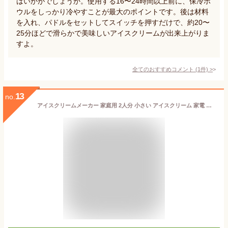
はいかがでしょうか。使用する16〜24時間以上前に、保冷ボ
ウルをしっかり冷やすことが最大のポイントです。後は材料
を入れ、パドルをセットしてスイッチを押すだけで、約20〜
25分ほどで滑らかで美味しいアイスクリームが出来上がりま
すよ。
全てのおすすめコメント
(
1
件)
>
13
no.
アイスクリームメーカー 家庭用 2人分 小さい アイスクリーム 家電 手作り 自家製 アイス 簡単 入れるだけ おしゃれ 調理家電 かわいい デザイン 誕生日 プレゼント 結婚祝い 出産祝い ギフト