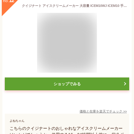
12
no.
クイジナート アイスクリームメーカー 大容量 ICEM10WJ ICEM10 手作り アイス アイスメーカー レシピ 自家製 バニラ リッチミルク ジェラート 手作り アイスクリーム器 家庭用 350ml 豆乳 節約 簡単 プレゼント 正規品 cuisinart ICE-M10WJ 父の日 送料無料
ショップでみる
価格と在庫を
楽天
でチェック
>>
よねちゃん
こちらのクイジナートのおしゃれなアイスクリームメーカー