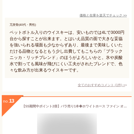
価格と在庫を
楽天
でチェック
>>
兀突骨(40代・男性)
ペットボトル入りのウイスキーは、安いものでは4Lで3000円
台から探すことが出来ます。とはいえ品質の面で大きな妥協
を強いられる場面も少なからずあり、最後まで美味しくいた
だける品物となるともう少し出費してもこちらの「ブラック
ニッカ・リッチブレンド」のほうがよろしいかと。氷や炭酸
水で割っても風味が飛びにくい工夫がされたブレンドで、色
々な飲み方が出来るウイスキーです。
全てのおすすめコメント
(
1
件)
>
13
no.
【SS期間中ポイント2倍】バラ売り1本◆ホワイトホース ファイン オールド 40度 4000ml(4L)【業務用 大容量 PET 正規※1回の販売は最大4本迄販売品】_[リカーズベスト]_[全品ヤマト宅急便配送]