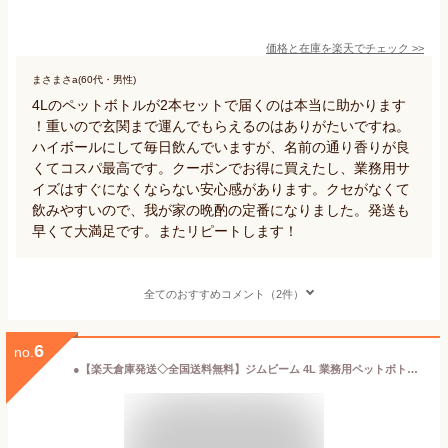
価格と在庫を
楽天
でチェック
>>
まさまさa(60代・男性)
4Lのペットボトルが2本セットで届くのは本当に助かります
！重いので玄関まで運んでもらえるのはありがたいですね。
ハイボールにして毎日飲んでいますが、名前の通り香りが良
くてコスパ最高です。クーポンでお得に買えたし、業務用サ
イズはすぐになくならない安心感があります。クセがなくて
飲みやすいので、我が家の晩酌の定番になりました。発送も
早くて大満足です。またリピートします！
全てのおすすめコメント（2件）
6
no.
●【楽天倉庫発送◇全国送料無料】ジムビーム 4L 業務用ペットボトル 40度 4000ml リニューアルラベル【ウイスキー】