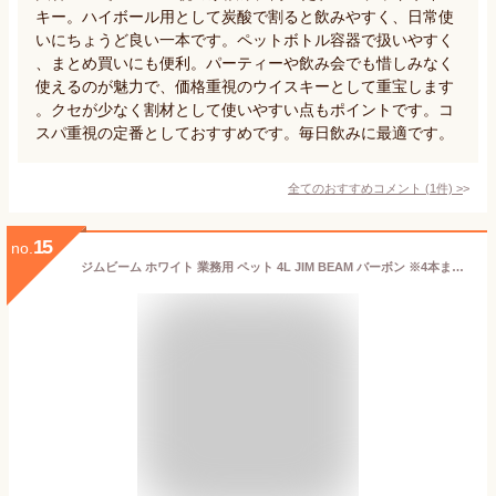
キー。ハイボール用として炭酸で割ると飲みやすく、日常使
いにちょうど良い一本です。ペットボトル容器で扱いやすく
、まとめ買いにも便利。パーティーや飲み会でも惜しみなく
使えるのが魅力で、価格重視のウイスキーとして重宝します
。クセが少なく割材として使いやすい点もポイントです。コ
スパ重視の定番としておすすめです。毎日飲みに最適です。
全てのおすすめコメント
(
1
件)
>
15
no.
ジムビーム ホワイト 業務用 ペット 4L JIM BEAM バーボン ※4本まで1個口で発送可能父の日 暑中見舞い ギフト 御祝 熨斗