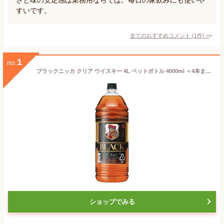
すいです。
全てのおすすめコメント
(
1
件)
>
1
no.
ブラックニッカ クリア ウイスキー 4L ペットボトル 4000ml ＜4本まで同梱可＞［サントリー ニッカ 国産 ウイスキー 大容量 家飲み 業務用 ハイボール ］
ショップでみる