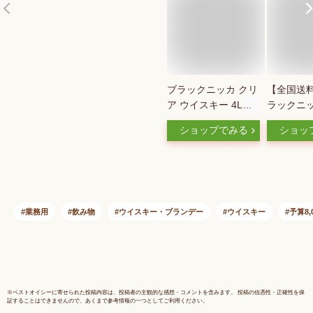
ブラックニッカ クリ
【全国送
ア ウイスキー 4L ペ
ラックニッ
ットボトル 4000ml
4L 37度 4
ショップでみる
ショッ
＜4本まで同梱可＞
ヒ ニッカ
［サントリー ニッカ
ペットボト
国産 ウイスキー 大
業務用
容量 家飲み 業務用
ハイボール ］
業務用
飲み物
ウイスキー・ブランデー
ウイスキー
予算8,
※
ベストオイシー
に寄せられた投稿内容は、投稿者の主観的な感想・コメントを含みます。 投稿の信憑性・正確性を保
証することはできませんので、あくまで参考情報の一つとしてご利用ください。