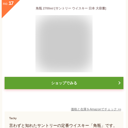
17
no.
角瓶 2700ml [サントリー ウイスキー 日本 大容量]
ショップでみる
価格と在庫を
Amazon
でチェック
>>
Tacky
言わずと知れたサントリーの定番ウイスキー「角瓶」です。