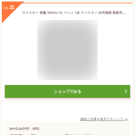
11
no.
ウイスキー 香薫 4000ml 4L ペット 1本 ウィスキー 合同酒精 業務用 父の日 ギフト
ショップでみる
価格と在庫を
楽天
でチェック
>>
あやなみ(20代・女性)