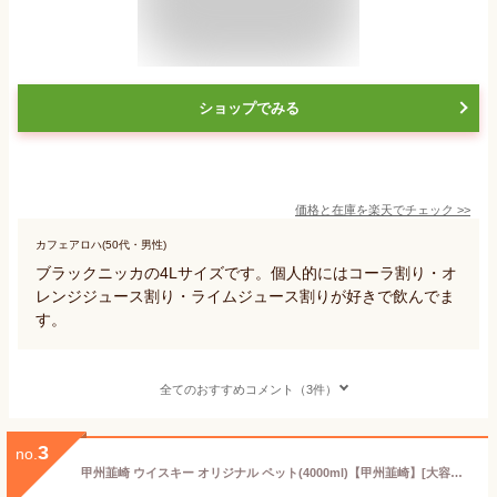
ショップでみる
価格と在庫を
楽天
でチェック
>>
カフェアロハ(50代・男性)
ブラックニッカの4Lサイズです。個人的にはコーラ割り・オ
レンジジュース割り・ライムジュース割りが好きで飲んでま
す。
全てのおすすめコメント（3件）
3
no.
甲州韮崎 ウイスキー オリジナル ペット(4000ml)【甲州韮崎】[大容量 4L 日本 業務用]