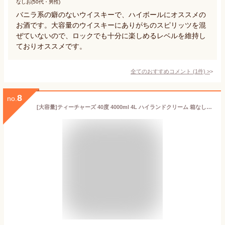
なしお(50代・男性)
バニラ系の癖のないウイスキーで、ハイボールにオススメの
お酒です。大容量のウイスキーにありがちのスピリッツを混
ぜていないので、ロックでも十分に楽しめるレベルを維持し
ておりオススメです。
全てのおすすめコメント
(
1
件)
>
8
no.
[大容量]ティーチャーズ 40度 4000ml 4L ハイランドクリーム 箱なし ペットボトル 業務用【 スコッチウィスキー ウイスキー ウィスキー スコッチ お酒 飲み会 宴会 記念日 晩酌 祝い 宅飲み 蒸留酒 ひとり呑み ひとり飲み 洋酒 】【ワインならリカオー】