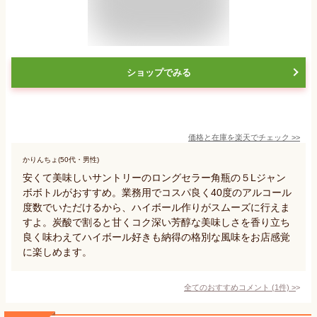
ショップでみる
価格と在庫を
楽天
でチェック
>>
かりんちょ(50代・男性)
安くて美味しいサントリーのロングセラー角瓶の５Lジャン
ボボトルがおすすめ。業務用でコスパ良く40度のアルコール
度数でいただけるから、ハイボール作りがスムーズに行えま
すよ。炭酸で割ると甘くコク深い芳醇な美味しさを香り立ち
良く味わえてハイボール好きも納得の格別な風味をお店感覚
に楽しめます。
全てのおすすめコメント
(
1
件)
>