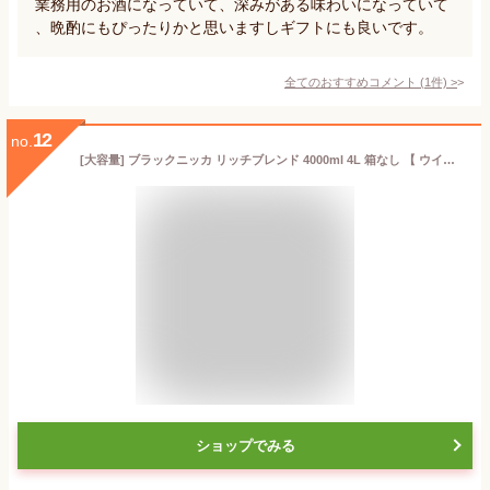
業務用のお酒になっていて、深みがある味わいになっていて
、晩酌にもぴったりかと思いますしギフトにも良いです。
全てのおすすめコメント
(
1
件)
>
12
no.
[大容量] ブラックニッカ リッチブレンド 4000ml 4L 箱なし 【 ウイスキー ウィスキー お酒 ニッカウイスキー ニッカ 酒 蒸留酒 アウトドア まとめ買い 記念日 晩酌 祝い 自宅用 家庭用 宅飲み ひとり呑み 飲み会 ひとり飲み 洋酒 】【ワインならリカオー】
ショップでみる