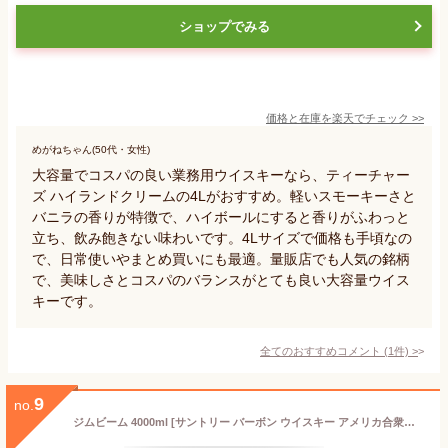
ショップでみる
価格と在庫を
楽天
でチェック
>>
めがねちゃん(50代・女性)
大容量でコスパの良い業務用ウイスキーなら、ティーチャー
ズ ハイランドクリームの4Lがおすすめ。軽いスモーキーさと
バニラの香りが特徴で、ハイボールにすると香りがふわっと
立ち、飲み飽きない味わいです。4Lサイズで価格も手頃なの
で、日常使いやまとめ買いにも最適。量販店でも人気の銘柄
で、美味しさとコスパのバランスがとても良い大容量ウイス
キーです。
全てのおすすめコメント
(
1
件)
>
9
no.
ジムビーム 4000ml [サントリー バーボン ウイスキー アメリカ合衆国 大容量 4リットル]