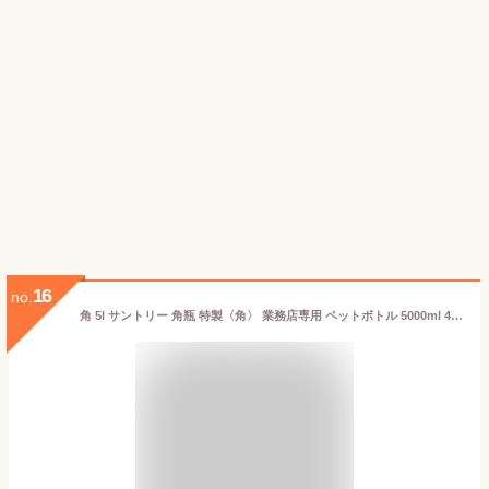
16
no.
角 5l サントリー 角瓶 特製〈角〉 業務店専用 ペットボトル 5000ml 40% 箱無 リキュール 1本 送料無料(本州のみ)[サントリー]ギフト プレゼント 贈り物 お祝い 内祝い お返し 誕生日プレゼント 父の日 敬老の日