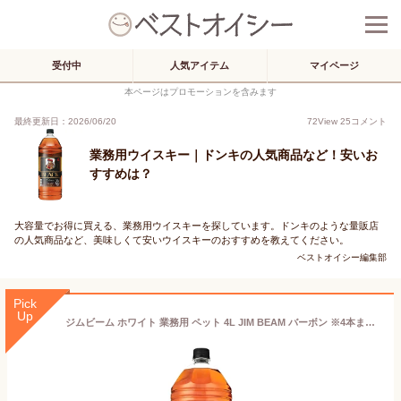
受付中
人気アイテム
マイページ
本ページはプロモーションを含みます
最終更新日：2026/06/20
72
View
25
コメント
業務用ウイスキー｜ドンキの人気商品など！安いお
すすめは？
大容量でお得に買える、業務用ウイスキーを探しています。ドンキのような量販店
の人気商品など、美味しくて安いウイスキーのおすすめを教えてください。
ベストオイシー編集部
Pick
Up
ジムビーム ホワイト 業務用 ペット 4L JIM BEAM バーボン ※4本まで1個口で発送可能父の日 暑中見舞い ギフト 御祝 熨斗