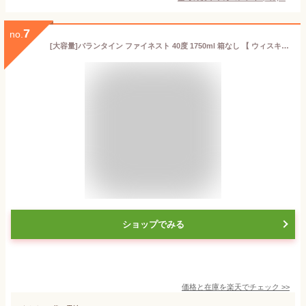
7
no.
[大容量]バランタイン ファイネスト 40度 1750ml 箱なし 【 ウィスキー スコッチウイスキー お酒い ウイスキー スコッチ 業務用 酒 お酒 蒸留酒 スコッチウィスキー アウトドア お祝い 祖父 ひとり呑み 宅飲み 飲み会 ひとり飲み 洋酒 】【ワインならリカオー】
ショップでみる
価格と在庫を
楽天
でチェック
>>