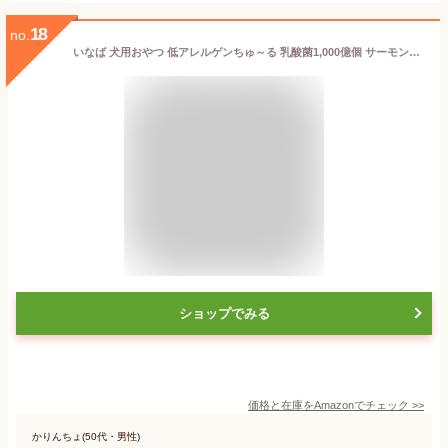
18
no.
いなば 犬用おやつ 低アレルゲンちゅ～る 乳酸菌1,000億個 サーモン味 12グラム (×20本)
ショップでみる
価格と在庫を
Amazon
でチェック
>>
かりんちょ(50代・男性)