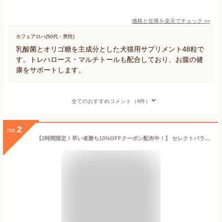
価格と在庫を
楽天
でチェック
>>
カフェアロハ(50代・男性)
乳酸菌とオリゴ糖を主成分とした犬猫用サプリメント48粒で
す。トレハロース・マルチトールも配合しており、お腹の健
康をサポートします。
全てのおすすめコメント（4件）
2
no.
【2時間限定！早い者勝ち10%OFFクーポン配布中！】 セレクトバランス 善玉菌のチカラ 犬 用 顆粒 300g 愛犬 ビフィズス菌 有胞子性乳酸菌 フェカリス菌 オリゴ糖 ビール酵母 腸活 免疫力 下痢 便秘 被毛 アレルギー 300グラム