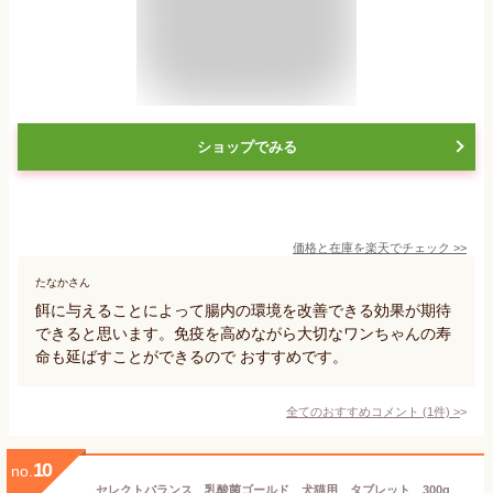
ショップでみる
価格と在庫を
楽天
でチェック
>>
たなかさん
餌に与えることによって腸内の環境を改善できる効果が期待
できると思います。免疫を高めながら大切なワンちゃんの寿
命も延ばすことができるので おすすめです。
全てのおすすめコメント
(
1
件)
>
10
no.
セレクトバランス 乳酸菌ゴールド 犬猫用 タブレット 300g