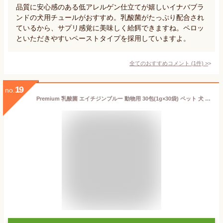
品質に安心感のある低アレルゲン仕立てが嬉しいイナバブラ
ンドの犬用チュールがおすすめ。乳酸菌がたっぷり配合され
ているから、サプリ感覚に美味しく給餌できますね。ペロッ
といただきやすいペーストタイプを採用していますよ。
全てのおすすめコメント
(
1
件)
>
19
no.
Premium 乳酸菌 エイチジンブルー 動物用 30包(1g×30袋) ペット 犬 猫 小動物 乳酸菌 サプリメント サプリ 粉末 個包装 分包 エイチアンドジン JIN H&J ジン 動物 死菌 EF-2001 腸活 善玉菌 H&JIN