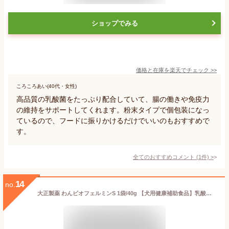
ショップでみる
価格と在庫を
楽天
でチェック
>>
ころころあい(40代・女性)
高品質の乳酸菌をたっぷり配合していて、腸の働きや免疫力
の維持をサポートしてくれます。粉末タイプで個包装になっ
ているので、フードに振りかけるだけでいいのもおすすめで
す。
全てのおすすめコメント
(
1
件)
>
14
no.
大正製薬 わんビオフェルミンS 1袋/40g 【犬用健康補助食品】乳酸菌・ビフィズス菌F1000配合 腸活サポート 腸内フローラ おなかの健康 ふりかけ粉末 国産 犬用 サプリメント