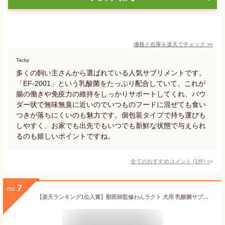
価格と在庫を
楽天
でチェック
>>
Tacky
多くの飼い主さんから選ばれている人気サプリメントです。
「EF-2001」という乳酸菌をたっぷり配合していて、これが
腸の働きや免疫力の維持をしっかりサポートしてくれ、パウ
ダー状で無味無臭に近いのでいつものフードに混ぜても食い
つきが落ちにくいのも魅力です。個包装タイプで持ち運びも
しやすく、お家でも出先でもいつでも新鮮な状態で与えられ
るのも嬉しいポイントですね。
全てのおすすめコメント
(
1
件)
>
7
no.
【楽天ランキング1位入賞】獣医師監修わんラクト 犬用 乳酸菌サプリメント 2000億個 FK-23配合 健康維持 個包装 国産 30包 (紺)