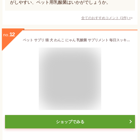
がしやすい、ペット用乳酸菌はいかがでしょうか。
全てのおすすめコメント
(
1
件)
>
12
no.
ペット サプリ 猫 犬 わんこ にゃん 乳酸菌 サプリメント 毎日スッキリ 顆粒 送料無料 ナノ型乳酸菌 ビフィズス菌 オリゴ糖 日本産 おなかの健康 免疫調整 口内環境 腸活 皮毛向上 すごい乳酸菌の量 pet cat dog 無添加 プラチナ乳酸菌5000α 30包入×1
ショップでみる