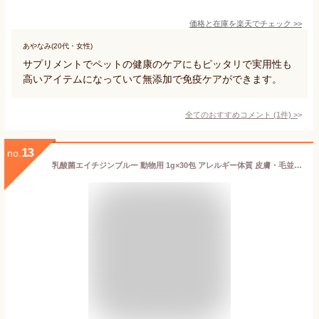
価格と在庫を
楽天
でチェック
>>
あやなみ(20代・女性)
サプリメントでペットの健康のケアにもピッタリで実用性も
高いアイテムになっていて無添加で免疫ケアができます。
全てのおすすめコメント
(
1
件)
>
13
no.
乳酸菌エイチジンブルー 動物用 1g×30包 アレルギー体質 皮膚・毛並み 腸内環境 維持 体臭 口臭 糞尿臭 骨 歯 対策 正規品