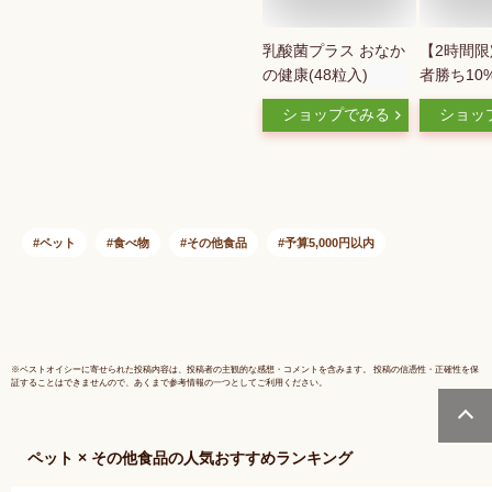
乳酸菌プラス おなか
【2時間
の健康(48粒入)
者勝ち10
ポン配布中
ショップでみる
ショッ
クトバラン
のチカラ 
300g 愛
ス菌 有胞
フェカリス
糖 ビール
ペット
食べ物
その他食品
予算5,000円以内
免疫力 下
毛 アレルギ
ラム
※
ベストオイシー
に寄せられた投稿内容は、投稿者の主観的な感想・コメントを含みます。 投稿の信憑性・正確性を保
証することはできませんので、あくまで参考情報の一つとしてご利用ください。
ペット × その他食品
の人気おすすめランキング