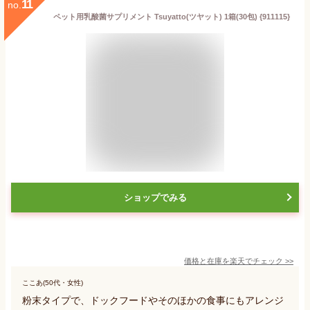
11
no.
ペット用乳酸菌サプリメント Tsuyatto(ツヤット) 1箱(30包) {911115}
ショップでみる
価格と在庫を
楽天
でチェック
>>
ここあ(50代・女性)
粉末タイプで、ドックフードやそのほかの食事にもアレンジ