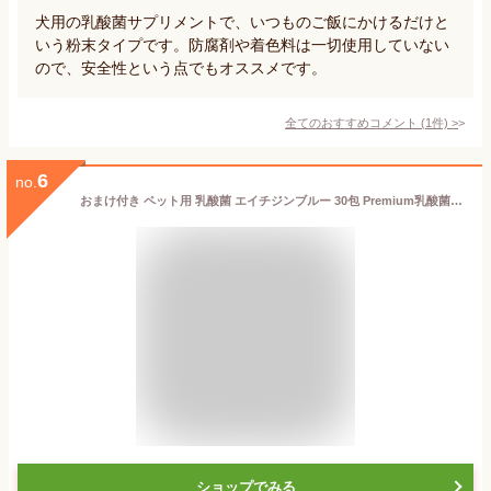
犬用の乳酸菌サプリメントで、いつものご飯にかけるだけと
いう粉末タイプです。防腐剤や着色料は一切使用していない
ので、安全性という点でもオススメです。
全てのおすすめコメント
(
1
件)
>
6
no.
おまけ付き ペット用 乳酸菌 エイチジンブルー 30包 Premium乳酸菌 H&JIN 動物用 小分け 持ち運び ペット 犬 イヌ 成犬 猫 動物 安心 HJ1乳酸菌 動物用乳酸菌食品 乳酸菌食品 小動物 副作用無し 免疫サポート 腸内環境 サプリメント
ショップでみる