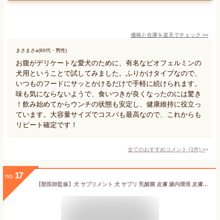
価格と在庫を
楽天
でチェック
>>
まさまさa(60代・男性)
お腹がデリケートな愛犬のために、有名なビオフェルミンの
犬用ということで試してみました。ふりかけタイプなので、
いつものフードにサッとかけるだけで手軽に続けられます。
味も気にならないようで、食いつきが良くなったのには驚き
！飲み始めてからウンチの状態も安定し、健康維持に役立っ
ています。大容量サイズでコスパも最高なので、これからも
リピート確定です！
全てのおすすめコメント
(
1
件)
>
17
no.
【獣医師監修】犬 サプリメント 犬 サプリ 乳酸菌 皮膚 腸内環境 皮膚 腸内フローラ 無添加 国内製造 腸内環境 免疫力 健康維持 シニア犬 老犬 全犬種 全年齢 獣医師 犬の管理栄養士 善玉菌 悪玉菌 ラブレ菌 わんこの乳酸菌 60粒 わんちゃんライフ