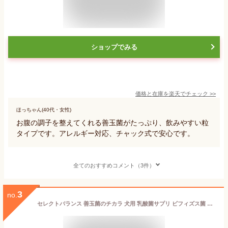
ショップでみる
価格と在庫を
楽天
でチェック
>>
ほっちゃん(40代・女性)
お腹の調子を整えてくれる善玉菌がたっぷり、飲みやすい粒
タイプです。アレルギー対応、チャック式で安心です。
全てのおすすめコメント（3件）
3
no.
セレクトバランス 善玉菌のチカラ 犬用 乳酸菌サプリ ビフィズス菌 有胞子性乳酸菌 フェカリス菌 ビール酵母 オリゴ糖 善玉菌 腸内フローラ 国産 腸ケア サプリメント