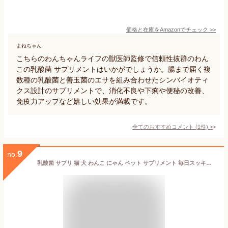
価格と在庫を
Amazon
でチェック
>>
よねちゃん
こちらのわんちゃんライフの獣医師監修で信頼性抜群のわん
この乳酸菌 サプリメントはいかがでしょうか。腸まで届く複
数種の乳酸菌と善玉菌のエサを組み合わせたシンバイオティ
クス設計のサプリメントで、消化不良や下痢や便秘の改善、
免疫力アップなど嬉しい効果が満載です。
全てのおすすめコメント
(
1
件)
>
9
no.
乳酸菌 サプリ 猫 犬 わんこ にゃん ペット サプリメント 毎日スッキリ 顆粒 送料無料 ナノ型乳酸菌 ビフィズス菌 オリゴ糖 日本産 おなかの健康 免疫調整 口内環境 腸活 皮毛向上 すごい乳酸菌の量 pet cat dog プラチナ乳酸菌5000α 5包入×2