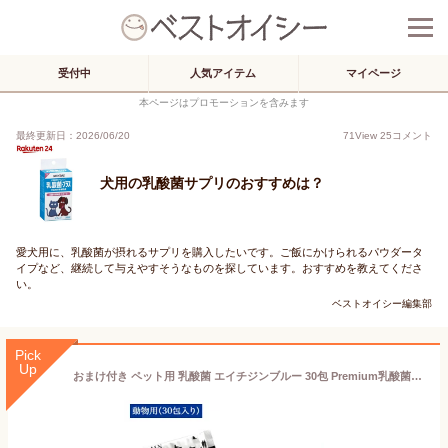
受付中
人気アイテム
マイページ
本ページはプロモーションを含みます
最終更新日：2026/06/20
71
View
25
コメント
犬用の乳酸菌サプリのおすすめは？
愛犬用に、乳酸菌が摂れるサプリを購入したいです。ご飯にかけられるパウダータ
イプなど、継続して与えやすそうなものを探しています。おすすめを教えてくださ
い。
ベストオイシー編集部
Pick
Up
おまけ付き ペット用 乳酸菌 エイチジンブルー 30包 Premium乳酸菌 H&JIN 動物用 小分け 持ち運び ペット 犬 イヌ 成犬 猫 動物 安心 HJ1乳酸菌 動物用乳酸菌食品 乳酸菌食品 小動物 副作用無し 免疫サポート 腸内環境 サプリメント