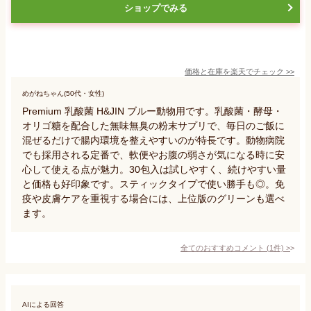
ショップでみる
価格と在庫を
楽天
でチェック
>>
めがねちゃん(50代・女性)
Premium 乳酸菌 H&JIN ブルー動物用です。乳酸菌・酵母・
オリゴ糖を配合した無味無臭の粉末サプリで、毎日のご飯に
混ぜるだけで腸内環境を整えやすいのが特長です。動物病院
でも採用される定番で、軟便やお腹の弱さが気になる時に安
心して使える点が魅力。30包入は試しやすく、続けやすい量
と価格も好印象です。スティックタイプで使い勝手も◎。免
疫や皮膚ケアを重視する場合には、上位版のグリーンも選べ
ます。
全てのおすすめコメント
(
1
件)
>
AIによる回答