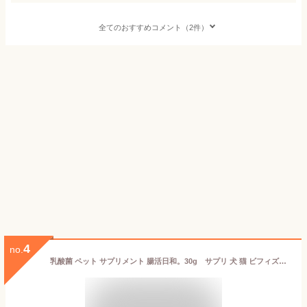
全てのおすすめコメント（2件）
4
no.
乳酸菌 ペット サプリメント 腸活日和。30g サプリ 犬 猫 ビフィズス菌 おなか 粉末 腸内環境 腸内フローラ 皮膚 国産 口内環境