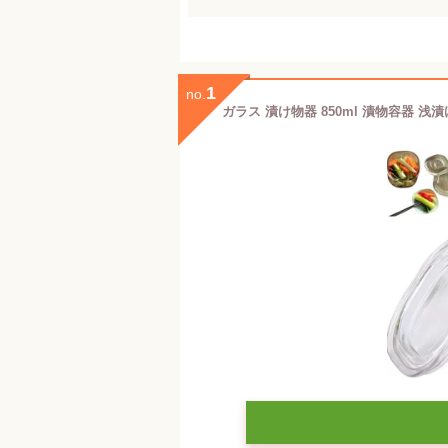
1
no.