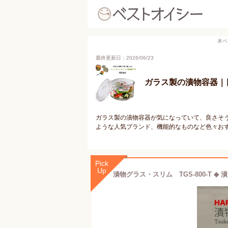
本ペ
最終更新日：2026/06/23
ガラス製の漬物容器｜
ガラス製の漬物容器が気になっていて、良さそ
ような人気ブランド、機能的なものなど色々お
Pick
Up