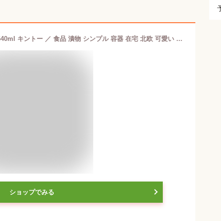
キントー KINTO ガラス製 浅漬鉢 CL 640ml キントー ／ 食品 漬物 シンプル 容器 在宅 北欧 可愛い 母の日 父の日 プレゼント
ショップでみる