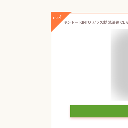
4
no.