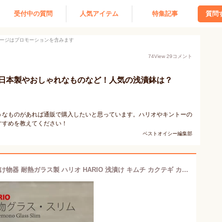
受付中の質問
人気アイテム
特集記事
質問
ージはプロモーションを含みます
74
View
29
コメント
日本製やおしゃれなものなど！人気の浅漬鉢は？
うなものがあれば通販で購入したいと思っています。ハリオやキントーの
すすめを教えてください！
ベストオイシー編集部
漬物グラス・スリム TGS-800-T ◆ 漬け物器 耐熱ガラス製 ハリオ HARIO 浅漬け キムチ カクテギ カクテキ マリネ ピクルス オイル漬け 塩漬け はちみつ漬け つけもの