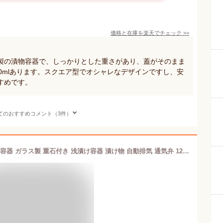
価格と在庫を
楽天
でチェック
>>
製の漬物容器で、しっかりとした重さがあり、蓋がそのまま
0mlあります。スクエア型でオシャレなデザインですし、安
すめです。
てのおすすめコメント（3件）
【15％OFF 全品対象】【特典付】漬物容器 ガラス製 重石付き 浅漬け容器 漬け物 自動排気 通気弁 12cm コンパクト 漬け物ポット 浅漬けポット 保存容器 ガラス容器 漬物メーカー おもし 漬物石 重り 時短 漬物 浅漬け ピクルス ドアポケット 白菜 大根 ガス抜き 霜山