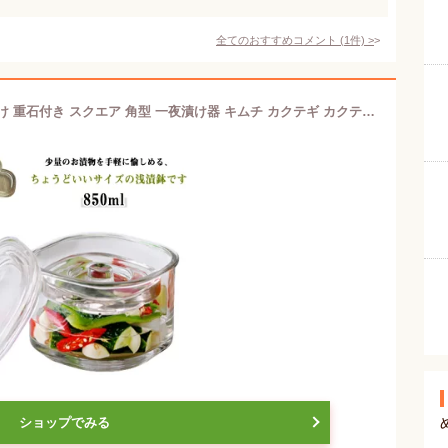
全てのおすすめコメント
(
1
件)
>
ガラス 漬け物器 850ml 漬物容器 浅漬け 重石付き スクエア 角型 一夜漬け器 キムチ カクテギ カクテキ マリネ ピクルス オイル漬け 塩漬け はちみつ漬け つけもの 漬物鉢 浅漬け鉢 ガラス製 保存容器 浅漬けポット 自家製 白菜漬け きゅうり 大根 ガラス容器 おしゃれ 少量
ショップでみる