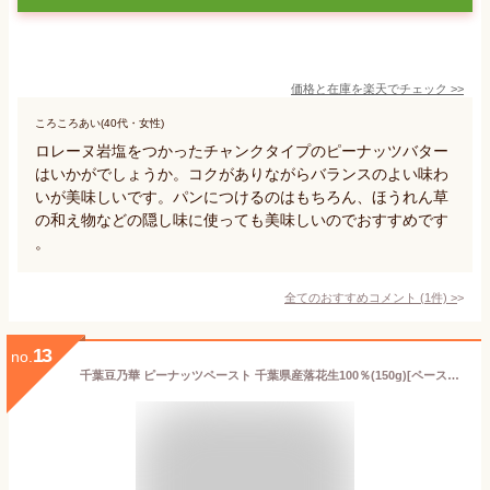
価格と在庫を
楽天
でチェック
>>
ころころあい(40代・女性)
ロレーヌ岩塩をつかったチャンクタイプのピーナッツバター
はいかがでしょうか。コクがありながらバランスのよい味わ
いが美味しいです。パンにつけるのはもちろん、ほうれん草
の和え物などの隠し味に使っても美味しいのでおすすめです
。
全てのおすすめコメント
(
1
件)
>
13
no.
千葉豆乃華 ピーナッツペースト 千葉県産落花生100％(150g)[ペースト 隠し味]