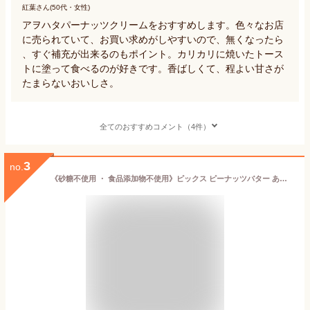
紅葉さん(50代・女性)
アヲハタパーナッツクリームをおすすめします。色々なお店
に売られていて、お買い求めがしやすいので、無くなったら
、すぐ補充が出来るのもポイント。カリカリに焼いたトース
トに塗って食べるのが好きです。香ばしくて、程よい甘さが
たまらないおいしさ。
全てのおすすめコメント（4件）
3
no.
《砂糖不使用 ・ 食品添加物不使用》ピックス ピーナッツバター あらびきクランチ/なめらかスムース 380g【 ピーナッツ バター ピーナツバター ピーナッツクリーム ピックスピーナッツバター Pic’s Peanut Butter 無添加 無糖 エイジング対策 ニュージーランド産 】