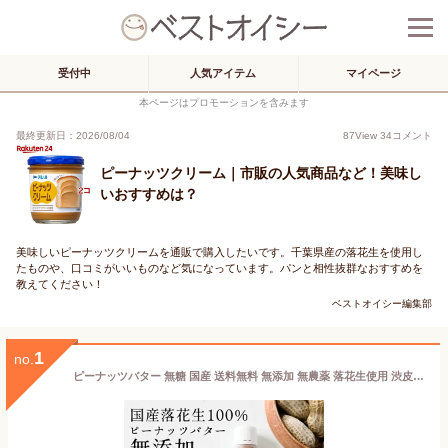
受付中
人気アイテム
マイページ
本ページはプロモーションを含みます
最終更新日：2026/08/04
87
View
34
コメント
ピーナッツクリーム｜市販の人気商品など！美味し
いおすすめは？
美味しいピーナッツクリームを通販で購入したいです。千葉県産の落花生を使用し
たものや、口コミがいいものなど気になっています。パンと相性抜群なおすすめを
教えてください！
ベストオイシー編集部
1
no.
ピーナッツバター 無糖 国産 送料無料 無添加 無農薬 落花生使用 渋皮のまま仕上げたピーナッツバター 150g パウチタイプ ピーナッツペースト 無塩 香料不使用 保存料不使用 砂糖不使用 ナッツ バター