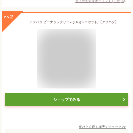
全てのおすすめコメント
(
21
件)
>
2
no.
アヲハタ ピーナッツクリーム(140g*2コセット)【アヲハタ】
ショップでみる
価格と在庫を
楽天
でチェック
>>