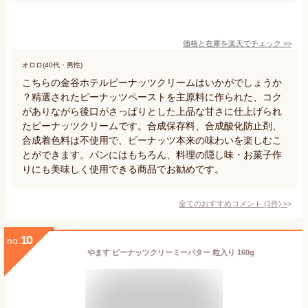
価格と在庫を
楽天
でチェック
>>
オロロ(40代・男性)
こちらの金谷ホテルピーナッツクリームはいかがでしょうか
？精選されたピーナッツペーストを主原料に作られた、コク
がありながら後口がさっぱりとした上品な甘さに仕上げられ
たピーナッツクリームです。合成保存料、合成酸化防止剤、
合成着色料は不使用で、ピーナッツ本来の味わいを楽しむこ
とができます。パンにはもちろん、料理の隠し味・お菓子作
りにも美味しく使用できる商品でお勧めです。
全てのおすすめコメント
(
1
件)
>
10
no.
やます ピーナッツクリーミーバター 粒入り 160g