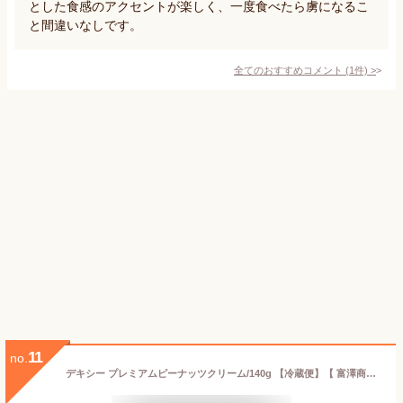
とした食感のアクセントが楽しく、一度食べたら虜になるこ
と間違いなしです。
全てのおすすめコメント
(
1
件)
>
11
no.
デキシー プレミアムピーナッツクリーム/140g 【冷蔵便】【 富澤商店 公式 】