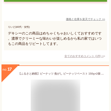
価格と在庫を
楽天
でチェック
>>
りいど(40代・女性)
デキシーのこの商品はめちゃくちゃおいしくておすすめです
。濃厚でクリーミーな味わいが楽しめるから私の家ではいつ
もこの商品をリピートしてます。
全てのおすすめコメント
(
1
件)
>
17
no.
【ふるさと納税】ピーナッツ 焦がし ピーナッツペースト 150g×2個 ピーナッツクリーム ピーナッツバター 落花生 朝食 朝ごはん おやつ スイーツ 調味料 ザクザク ジャム クリーム ペースト 食物繊維 ビタミン 高タンパク 健康 常温 千葉 千葉県 千葉市