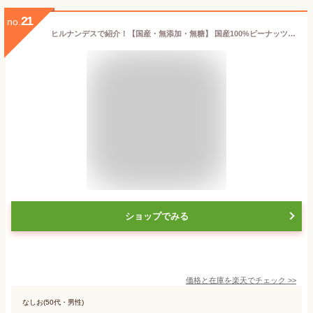
21
no.
ヒルナンデスで紹介！【国産・無添加・無糖】 国産100%ピーナッツバター 鹿児島県大崎町産 国産落花生 農園手摘み 郷の香 国内生産 ギフト スプレッド 朝食 栄養豊富 無塩 無調整 パンのお供 調理用
ショップでみる
価格と在庫を
楽天
でチェック
>>
なしお(50代・男性)