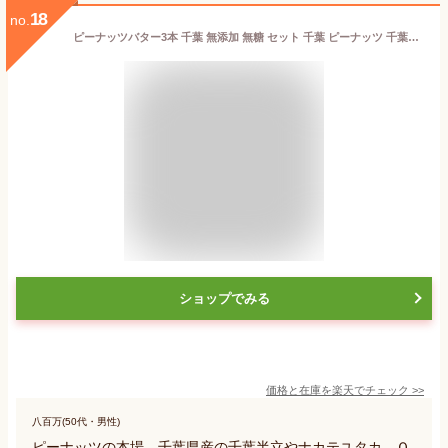
18
no.
ピーナッツバター3本 千葉 無添加 無糖 セット 千葉 ピーナッツ 千葉県産 落花生 濃厚 ピーナッツペースト ピーナッツクリーム ジャム ナッツ 贈答 ギフト プレゼント 送料無料 千葉県 旭市 株式会社ヤマハン
ショップでみる
価格と在庫を
楽天
でチェック
>>
八百万(50代・男性)
ピーナッツの本場、千葉県産の千葉半立やナカテユタカ、Ｑ