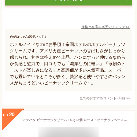
価格と在庫を
楽天
でチェック
>>
めがねちゃん(50代・女性)
ホテルメイドなのにお手頃！帝国ホテルのホテルピーナッツ
クリームです。アメリカ産ピーナッツの香ばしさがしっかり
感じられ、甘さは控えめで上品。パンにすっと伸びるなめら
か食感も魅力で、口コミでも「濃厚なのに軽い」「毎朝のト
ーストが楽しみになる」と高評価が多い人気商品。スーパー
でも置いているところが多く、贅沢感と使いやすさのバラン
スがちょうどいいピーナッツクリームです。
全てのおすすめコメント
(
1
件)
>
20
no.
アヲハタ ピーナッツクリーム 140g×3個 ローストピーナッツペースト使用 パンに塗りやすい