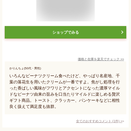
ショップでみる
価格と在庫を
楽天
でチェック
>>
かりんちょ(50代・男性)
いろんなピーナツクリーム食べたけど、やっぱり名産地、千
葉の落花生を用いたクリームが一番ですよ。焦がし処理を行
った香ばしい風味がフワリとアクセントになった濃厚マイル
ドなピーナツ由来の旨みを口当たりマイルドに楽しめる贅沢
ギフト商品。トースト、クラッカー、パンケーキなどに相性
良く扱えて満足度も抜群。
全てのおすすめコメント
(
1
件)
>