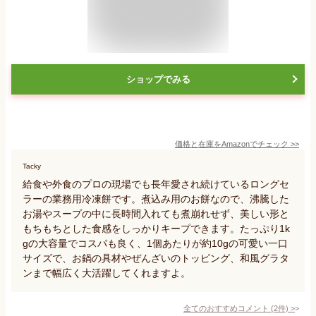
ショップでみる
価格と在庫を
Amazon
でチェック
>>
Tacky
給食や外食のプロの現場でも長年愛され続けているロングセ
ラーの業務用冷凍餅です。煮込み用のお餅なので、沸騰した
お湯やスープの中に長時間入れても煮崩れせず、美しい形と
もちもちとした食感をしっかりキープできます。たっぷり1k
gの大容量でコスパも良く、1個あたりが約10gの可愛い一口
サイズで、お鍋の具材やぜんざいのトッピング、和風グラタ
ンまで幅広く大活躍してくれますよ。
全てのおすすめコメント
(
2
件)
>