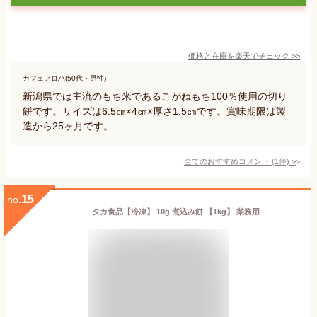
価格と在庫を
楽天
でチェック
>>
カフェアロハ(50代・男性)
新潟県では主流のもち米であるこがねもち100％使用の切り
餅です。サイズは6.5㎝×4㎝×厚さ1.5㎝です。賞味期限は製
造から25ヶ月です。
全てのおすすめコメント
(
1
件)
>
15
no.
タカ食品【冷凍】 10g 煮込み餅 【1kg】 業務用