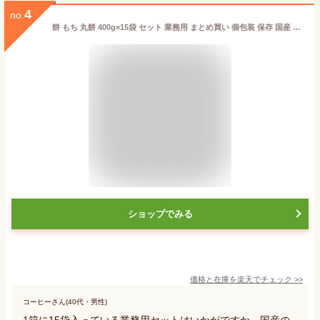
4
no.
餅 もち 丸餅 400g×15袋 セット 業務用 まとめ買い 個包装 保存 国産 もち米 まる餅 お供え おやつ お正月 年末 年始 お餅 お菓子 mochi モチ 切り餅 切餅 アイリスオーヤマ アイリスフーズ 生まるもち 国内産水稲もち米100%使用 * [2606SX]
ショップでみる
価格と在庫を
楽天
でチェック
>>
コーヒーさん(40代・男性)
1箱に15袋入っている業務用セットはいかがですか。国産の