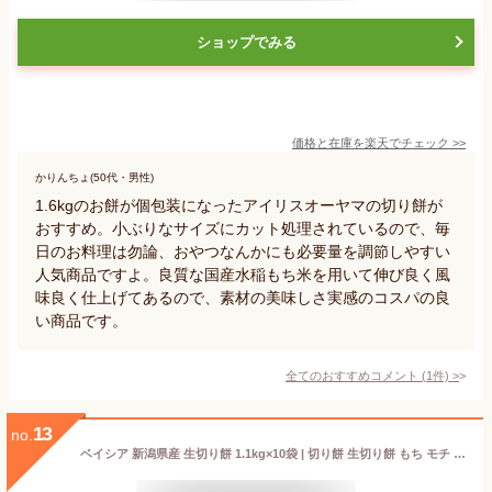
ショップでみる
価格と在庫を
楽天
でチェック
>>
かりんちょ(50代・男性)
1.6kgのお餅が個包装になったアイリスオーヤマの切り餅が
おすすめ。小ぶりなサイズにカット処理されているので、毎
日のお料理は勿論、おやつなんかにも必要量を調節しやすい
人気商品ですよ。良質な国産水稲もち米を用いて伸び良く風
味良く仕上げてあるので、素材の美味しさ実感のコスパの良
い商品です。
全てのおすすめコメント
(
1
件)
>
13
no.
ベイシア 新潟県産 生切り餅 1.1kg×10袋 | 切り餅 生切り餅 もち モチ 正月 年末年始 お正月 お餅 個包装 大容量 まとめ買い お雑煮 おしるこ ぜんざい 冬 鍋料理