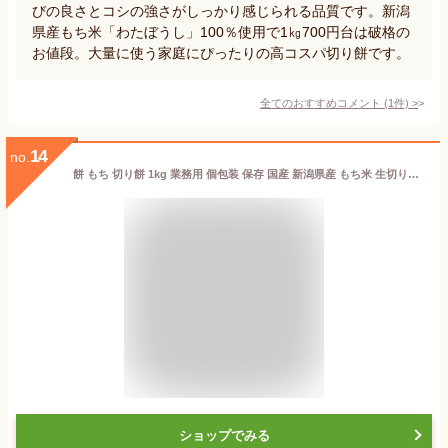
びの良さとコシの強さがしっかり感じられる品質です。新潟
県産もち米「わたぼうし」100％使用で1㎏700円台は破格の
お値段。大量に使う家庭にぴったりの高コスパ切り餅です。
全てのおすすめコメント
(
1
件)
>
14
no.
餅 もち 切り餅 1kg 業務用 個包装 保存 国産 新潟県産 もち米 生切り餅 切餅 きりもち おやつ お正月 年末 年始 元旦 お餅 おもち 非常食 備蓄 お菓子 mochi モチ 新潟こがねもち アイリスオーヤマ アイリスフーズ * 生きりもち 新潟こがねもち
ショップでみる