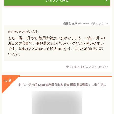
ショップでみる
価格と在庫を
Amazon
でチェック
>>
めがねちゃん(50代・女性)
もち一番 一升もち 徳用大袋はいかがでしょう。1袋に1升＝1
.8㎏の大容量で、個包装のシングルパックだから使いやすい
です。6袋のまとめ買いで10.8㎏になり、コスパが非常に高
いです。
全てのおすすめコメント
(
1
件)
>
9
no.
餅 もち 切り餅 1.5kg 業務用 個包装 保存 国産 新潟県産 もち米 生切り餅 切餅 きりもち おやつ お正月 年末 年始 お餅 非常食 備蓄 お菓子 mochi モチ アイリスオーヤマ アイリスフーズ 新潟こがねもち *