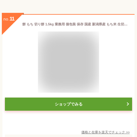
11
no.
餅 もち 切り餅 1.5kg 業務用 個包装 保存 国産 新潟県産 もち米 生切り餅 切餅 きりもち おやつ お正月 年末 年始 お餅 非常食 備蓄 お菓子 mochi モチ アイリスオーヤマ アイリスフーズ 新潟こがねもち *[2605SO]
ショップでみる
価格と在庫を
楽天
でチェック
>>