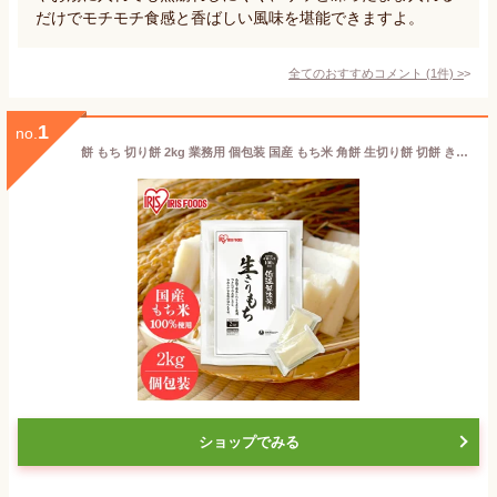
だけでモチモチ食感と香ばしい風味を堪能できますよ。
全てのおすすめコメント
(
1
件)
>
1
no.
餅 もち 切り餅 2kg 業務用 個包装 国産 もち米 角餅 生切り餅 切餅 きりもち おやつ お正月 年末 年始 お雑煮 元旦 お餅 おもち 非常食 備蓄 お菓子 mochi モチ アイリスオーヤマ アイリスフーズ 生きりもち 国内産水稲もち米100%使用 *
ショップでみる