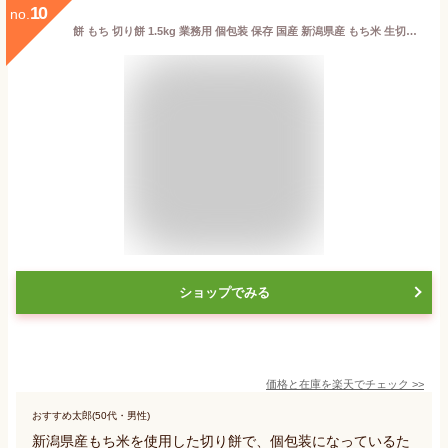
10
no.
餅 もち 切り餅 1.5kg 業務用 個包装 保存 国産 新潟県産 もち米 生切り餅 切餅 きりもち おやつ お正月 年末 年始 お餅 非常食 備蓄 お菓子 mochi モチ アイリスオーヤマ アイリスフーズ 新潟こがねもち 新潟県産水稲もち米使用 *
ショップでみる
価格と在庫を
楽天
でチェック
>>
おすすめ太郎(50代・男性)
新潟県産もち米を使用した切り餅で、個包装になっているた