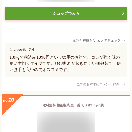
ショップでみる
価格と在庫を
Amazon
でチェック
>>
なしお(50代・男性)
1.8kgで税込み1898円という徳用のお餅で、コシが強く味の
良い生切りタイプです。ひび割れが起きにくい個包装で、使
い勝手も良いのでオススメです。
全てのおすすめコメント
(
2
件)
>
20
no.
送料無料 越後製菓 生一番 切り餅1Kg×3袋