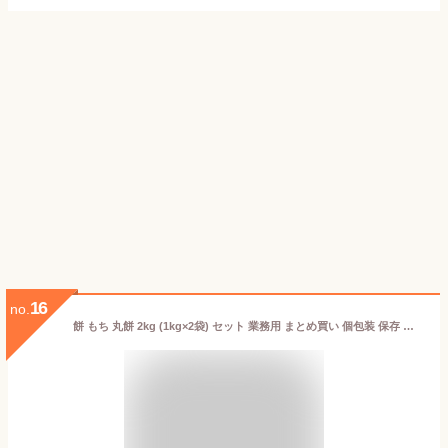
16
no.
餅 もち 丸餅 2kg (1kg×2袋) セット 業務用 まとめ買い 個包装 保存 国産 もち米 まる餅 お供え おやつ お正月 年末 年始 元旦 お餅 おもち 非常食 備蓄 mochi モチ 切り餅 生まるもち アイリスオーヤマ アイリスフーズ *