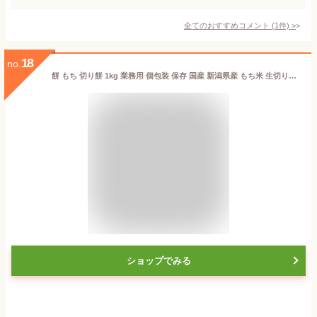
全てのおすすめコメント
(
1
件)
>
18
no.
餅 もち 切り餅 1kg 業務用 個包装 保存 国産 新潟県産 もち米 生切り餅 切餅 きりもち おやつ お正月 年末 年始 元旦 お餅 おもち 非常食 備蓄 お菓子 mochi モチ アイリスオーヤマ アイリスフーズ 新潟こがねもち *
ショップでみる