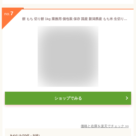
7
no.
餅 もち 切り餅 1kg 業務用 個包装 保存 国産 新潟県産 もち米 生切り餅 切餅 きりもち おやつ お正月 年末 年始 元旦 お餅 おもち 非常食 備蓄 お菓子 モチ アイリスオーヤマ アイリスフーズ 新潟こがねもち 新潟県産水稲もち米使用 *
ショップでみる
価格と在庫を
楽天
でチェック
>>
あやなみ(20代・女性)