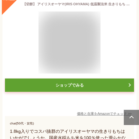
【切餅】 アイリスオーヤマ(IRIS OHYAMA) 低温製法米 生きりもち 切り餅 個包装 国産 1.8kg
ショップでみる
価格と在庫を
Amazon
でチェック
>>
chai(50代・女性)
1.8kg入りでコスパ抜群のアイリスオーヤマの生きりもちは
いかがでしょうか。国産水稲もち米を100％使った滑らかな