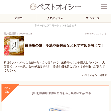
受付中
人気アイテム
マイページ
本ページはプロモーションを含みます
最終更新日：2026/06/23
69
View
30
コメント
業務用の餅｜冷凍や個包装などおすすめを教えて！
料理やおやつ作りにお餅をたくさん使うので、業務用のものを購入したいです。大
容量でコスパの良いものが理想ですが、冷凍や個包装などおすすめがあれば教えて
ください。
ベストオイシー編集部
Pick
Up
[冷凍]業務用 東洋水産 やわらか焼餅M 35g×20個