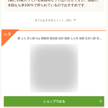
水稲もち米100％で作られているのでおすすめです。
全てのおすすめコメント（2件）
5
no.
餅 もち 切り餅 2kg 業務用 個包装 保存 国産 もち米 角餅 生切り餅 切餅 きりもち おやつ お正月 年末 年始 お雑煮 元旦 お餅 おもち 非常食 備蓄 お菓子 mochi モチ アイリスオーヤマ アイリスフーズ 生きりもち 国内産水稲もち米100%使用 * 初売[2606SX]
ショップでみる