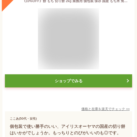
《10%OFF》餅 もち 切り餅 2kg 業務用 個包装 保存 国産 もち米 角餅 生切り餅 切餅 きりもち おやつ お正月 年末 年始 お雑煮 元旦 お餅 おもち 非常食 備蓄 お菓子 mochi モチ アイリスオーヤマ アイリスフーズ 生きりもち 国内産水稲もち米100%使用 *[03S][2606SI]
ショップでみる
価格と在庫を
楽天
でチェック
>>
ここあ(50代・女性)
個包装で使い勝手のいい、アイリスオーヤマの国産の切り餅
はいかがでしょうか。もっちりとのびがいいのも◎です。