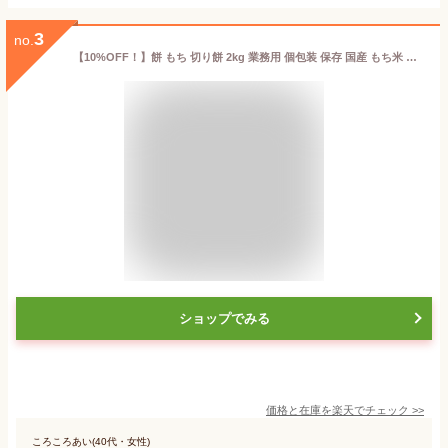
3
no.
【10%OFF！】餅 もち 切り餅 2kg 業務用 個包装 保存 国産 もち米 角餅 生切り餅 切餅 きりもち おやつ お正月 年末 年始 お雑煮 元旦 お餅 おもち 非常食 備蓄 お菓子 mochi モチ アイリスオーヤマ アイリスフーズ 生きりもち *[2606SE]
ショップでみる
価格と在庫を
楽天
でチェック
>>
ころころあい(40代・女性)