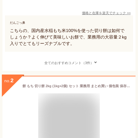
価格と在庫を
楽天
でチェック
>>
だんごっ鼻
こちらの、国内産水稲もち米100%を使った切り餅は如何で
しょうか？よく伸びて美味しいお餅で、業務用の大容量２kg
入りでとてもリーズナブルです。
全てのおすすめコメント（3件）
2
no.
餅 もち 切り餅 2kg (1kg×2個) セット 業務用 まとめ買い 個包装 保存 国産 もち米 生切り餅 切餅 生きりもち おやつ お正月 年末 年始 非常食 備蓄 お菓子 mochi モチ アイリスオーヤマ アイリスフーズ 純にほん 国内産水稲もち米使用 *