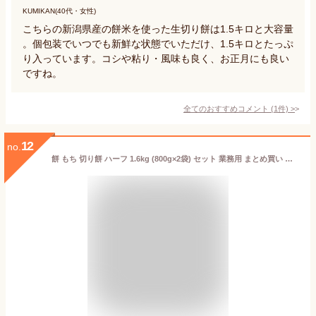
KUMIKAN(40代・女性)
こちらの新潟県産の餅米を使った生切り餅は1.5キロと大容量
。個包装でいつでも新鮮な状態でいただけ、1.5キロとたっぷ
り入っています。コシや粘り・風味も良く、お正月にも良い
ですね。
全てのおすすめコメント
(
1
件)
>
12
no.
餅 もち 切り餅 ハーフ 1.6kg (800g×2袋) セット 業務用 まとめ買い 個包装 保存 国産 もち米 小さい 切餅 きりもち おやつ お正月 年末 年始 非常食 お菓子 mochi アイリスオーヤマ アイリスフーズ 生切りもち 国内産水稲もち米100%使用 *