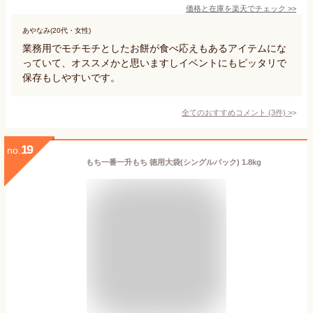
価格と在庫を
楽天
でチェック
>>
あやなみ(20代・女性)
業務用でモチモチとしたお餅が食べ応えもあるアイテムにな
っていて、オススメかと思いますしイベントにもピッタリで
保存もしやすいです。
全てのおすすめコメント
(
3
件)
>
19
no.
もち一番一升もち 徳用大袋(シングルパック) 1.8kg