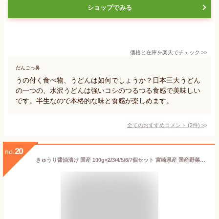
ショップでみる
価格と在庫を
楽天
でチェック
>>
だんごっ鼻
うの付く食べ物、うどんは如何でしょうか？日本三大うどん
の一つの、水沢うどんは強いコシのつるつる食感で美味しい
です。半生なので本格的な味と食感が楽しめます。
全てのおすすめコメント
(
2
件)
>
20
no.
きゅうり醤油漬け 国産 100g×2/3/4/5/6/7個セット 宮崎県産 国産野菜使用 きゅうり 国産 漬物 お漬物 きゅうりの醤油漬け きゅうりのお漬物 無添加 きゅうり漬物 きゅうりの漬物 ポイント消化