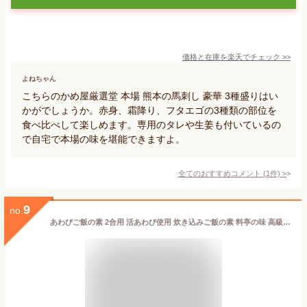
価格と在庫を
楽天
でチェック
>>
よねちゃん
こちらのかめ屋厳選堂 本場 熊本の馬刺し 豪華 3種盛りはい
かがでしょうか。赤身、霜降り、フタエゴの3種類の部位を
食べ比べして楽しめます。専用のタレや生姜も付いているの
で自宅で本場の味を堪能できますよ。
全てのおすすめコメント
(
1
件)
>
9
no.
あわびご飯の素 2合用 活あわび使用 炊き込みご飯の素 料亭の味 高級 海鮮 和食 ギフト お祝い お取り寄せ 金沢 浅田屋