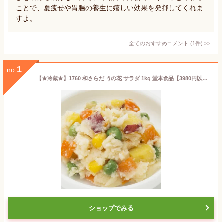
ことで、夏痩せや胃腸の養生に嬉しい効果を発揮してくれま
すよ。
全てのおすすめコメント
(
1
件)
>
1
no.
【★冷蔵★】1760 和さらだ うの花 サラダ 1kg 堂本食品【3980円以上送料無料】
ショップでみる