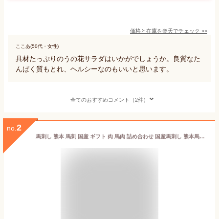
価格と在庫を
楽天
でチェック
>>
ここあ(50代・女性)
具材たっぷりのうの花サラダはいかがでしょうか。良質なた
んぱく質もとれ、ヘルシーなのもいいと思います。
全てのおすすめコメント（2件）
2
no.
馬刺し 熊本 馬刺 国産 ギフト 肉 馬肉 詰め合わせ 国産馬刺し 熊本馬刺し 赤身 霜降り ユッケ ばさし 中トロ 上赤身 ロース 父の日 贈り物 プレゼント お取り寄せ グルメ おつまみ 晩酌 内祝い 父の日 おつまみセット 父の日ギフト 晩酌 お父さん 肉 お中元 暑中見舞い