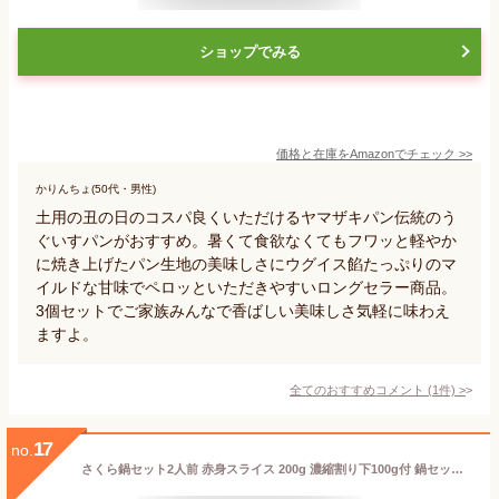
ショップでみる
価格と在庫を
Amazon
でチェック
>>
かりんちょ(50代・男性)
土用の丑の日のコスパ良くいただけるヤマザキパン伝統のう
ぐいすパンがおすすめ。暑くて食欲なくてもフワッと軽やか
に焼き上げたパン生地の美味しさにウグイス餡たっぷりのマ
イルドな甘味でペロッといただきやすいロングセラー商品。
3個セットでご家族みんなで香ばしい美味しさ気軽に味わえ
ますよ。
全てのおすすめコメント
(
1
件)
>
17
no.
さくら鍋セット2人前 赤身スライス 200g 濃縮割り下100g付 鍋セット すき焼き しゃぶしゃぶ 馬肉赤身 スライス 父の日ギフト 2026 桜鍋 桜なべ さくらなべ さくら鍋 薄切り うす切り 鍋 肉