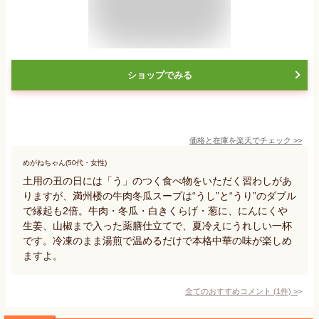
ショップでみる
価格と在庫を
楽天
でチェック
>>
めがねちゃん(50代・女性)
土用の丑の日には「う」のつく食べ物をいただく習わしがあ
りますが、満州楼の牛肉冬瓜スープは“うし”と“うり”のダブル
で縁起も2倍。牛肉・冬瓜・白きくらげ・葱に、にんにくや
生姜、山椒まで入った薬膳仕立てで、夏冷えにうれしい一杯
です。冷凍のまま湯煎で温めるだけで本格中華の味が楽しめ
ますよ。
全てのおすすめコメント
(
1
件)
>