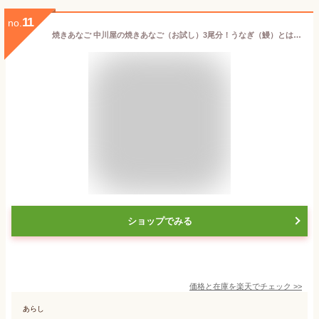
11
no.
焼きあなご 中川屋の焼きあなご（お試し）3尾分！うなぎ（鰻）とは違う上品な味わい♪ギフト お歳暮 お中元 贈り物にも！ あなご料理 焼き あなご 穴子 焼きアナゴ 穴子飯（あなごめし）にいかが？ 海鮮 魚介 土用の丑の日 父の日ギフト
ショップでみる
価格と在庫を
楽天
でチェック
>>
あらし