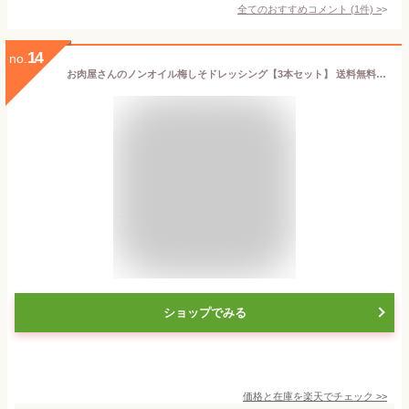
全てのおすすめコメント
(
1
件)
>
14
no.
お肉屋さんのノンオイル梅しそドレッシング【3本セット】 送料無料 簡易包装 ドレッシング ノンオイルドレッシング 梅ドレ 梅しそ 梅 しそ 和風調味料 サラダ 冷しゃぶ そうめん うどん 料理 お肉屋さん 肉 牛肉 豚肉 精肉 鶏肉
ショップでみる
価格と在庫を
楽天
でチェック
>>