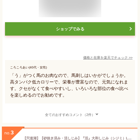
ショップでみる
価格と在庫を
楽天
でチェック
>>
ころころあい(40代・女性)
「う」がつく馬のお肉なので、馬刺しはいかがでしょうか。
高タンパク低カロリーで、栄養が豊富なので、元気になれま
す。クセがなくて食べやすいし、いろいろな部位の食べ比べ
を楽しめるのでお勧めです。
全てのおすすめコメント（2件）
3
no.
【宍道湖】【砂抜き済み・活しじみ】『活』大和しじみ（シジミ）Lサイズ1kg発砲スチロール入・冷蔵発送※写真はイメージです。（ゆうパック限定発送）