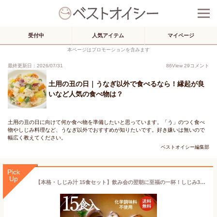
受付中
人気アイテム
マイページ
本ページはプロモーションを含みます
最終更新日：2026/07/31
86
View
29
コメント
土用の丑の日｜うなぎ以外で食べるなら！縁起が良
いなど人気の食べ物は？
土用の丑の日に向けて何か食べ物を準備したいと思っています。「う」のつく食べ
物やしじみ料理など、うなぎ以外でおすすめが知りたいです。好き嫌いは無いので
幅広く教えてください。
ベストオイシー編集部
Pick
Up
【本格・しじみ汁 15食セット】飲み会の翌朝に至福の一杯！しじみ30g♪肝臓を大切に♪シジミの旨味をバランスよく引き立たせる「合わせみそ」の味噌汁(みそ汁)でこころとカラダにやさしさを【送料無料 島根県産 蜆 シジミ 寒しじみ 土用しじみ】