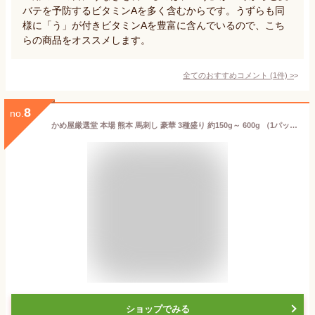
バテを予防するビタミンAを多く含むからです。うずらも同
様に「う」が付きビタミンAを豊富に含んでいるので、こち
らの商品をオススメします。
全てのおすすめコメント
(
1
件)
>
8
no.
かめ屋厳選堂 本場 熊本 馬刺し 豪華 3種盛り 約150g～ 600g （1パック：50g） 専用タレ付き 馬肉 馬刺 赤身 霜降り フタエゴ 小分け
ショップでみる