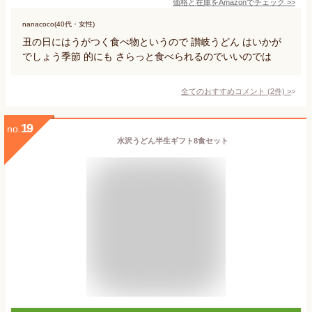
価格と在庫を
Amazon
でチェック
>>
nanacoco(40代・女性)
丑の日にはうがつく食べ物というので 讃岐うどん はいかが
でしょう季節 的にも さらっと食べられるのでいいのでは
全てのおすすめコメント
(
2
件)
>
19
no.
水沢うどん半生ギフト8食セット