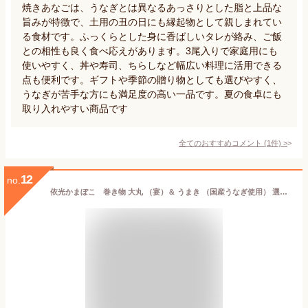
焼きあなごは、うなぎとは異なるあっさりとした脂と上品な
旨みが特徴で、土用の丑の日にも縁起物として親しまれてい
る食材です。ふっくらとした身に香ばしいタレが絡み、ご飯
との相性も良く食べ応えがあります。3尾入りで家庭用にも
使いやすく、丼や寿司、ちらしなど幅広い料理に活用できる
点も便利です。ギフトや季節の贈り物としても選びやすく、
うなぎが苦手な方にも満足度の高い一品です。夏の食卓にも
取り入れやすい商品です
全てのおすすめコメント
(
1
件)
>
12
no.
依光かまぼこ 巻き物 大丸 （宴）＆ うまき （国産うなぎ使用） 選べる2本セット クール冷蔵便 創業150年の老舗 ご自宅用