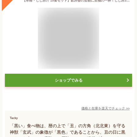
【本格・しじみ汁 15食セット】飲み会の翌朝に至福の一杯！しじみ30g♪肝臓を大切に♪シジミの旨味をバランスよく引き立たせる「合わせみそ」の味噌汁(みそ汁)でこころとカラダにやさしさを【送料無料 島根県産 蜆 シジミ 寒しじみ 土用しじみ】
ショップでみる
価格と在庫を
楽天
でチェック
>>
Tacky
「黒い」食べ物は、暦の上で「丑」の方角（北北東）を守る
神獣「玄武」の象徴が「黒色」であることから、丑の日に黒