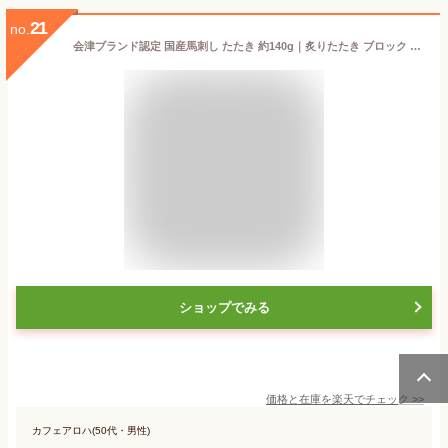
21
no.
会津ブランド認定 国産馬刺し たたき 約140g｜炙りたたき ブロック 真空パック｜自家製にんにく辛子味噌付き｜赤身 馬刺し 国産 会津 高級 ギフト｜福島 馬肉 お土産
ショップでみる
価格と在庫を
楽天
でチェック
>>
カフェアロハ(50代・男性)