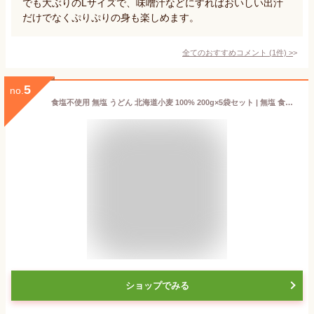
でも大ぶりのLサイズで、味噌汁などにすればおいしい出汁
だけでなくぷりぷりの身も楽しめます。
全てのおすすめコメント
(
1
件)
>
5
no.
食塩不使用 無塩 うどん 北海道小麦 100% 200g×5袋セット | 無塩 食塩無添加 減塩食品 無塩食品 減塩中の方 塩分カット うどん 生麺 健康 おすすめ ギフト贈答 無塩麺 敬老の日 敬老の日ギフト 敬老の日プレゼント 低塩
ショップでみる