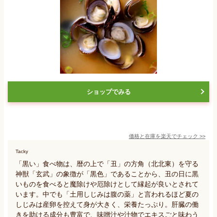
ショップでみる
価格と在庫を
楽天
でチェック
>>
Tacky
「黒い」食べ物は、暦の上で「丑」の方角（北北東）を守る
神獣「玄武」の象徴が「黒色」であることから、丑の日に黒
いものを食べると魔除けや厄除けとして縁起が良いとされて
います。中でも「土用しじみは腹の薬」と言われるほど夏の
しじみは産卵を控えて身が大きく、栄養たっぷり。肝臓の働
きを助ける成分も豊富で、味噌汁や汁物でエキスごと味わう