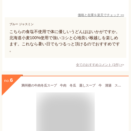
価格と在庫を
楽天
でチェック
>>
ブルー ジャスミン
こちらの食塩不使用で体に優しいうどんははいかがですか。
北海道小麦100%使用で強いコシと心地良い喉越しを楽しめ
ます。これなら暑い日でもつるっと頂けるのでおすすめです
。
全てのおすすめコメント
(
1
件)
>
6
no.
満州楼の牛肉冬瓜スープ 牛肉 冬瓜 蒸しスープ 牛 清湯 スープ ホロホロ牛肉 450g 湯煎 簡単調理 中華料理 中華 お取り寄せグルメ ボリューム満点