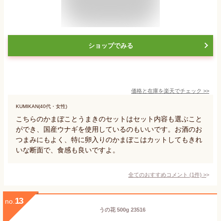
ショップでみる
価格と在庫を
楽天
でチェック
>>
KUMIKAN(40代・女性)
こちらのかまぼことうまきのセットはセット内容も選ぶこと
ができ、国産ウナギを使用しているのもいいです。お酒のお
つまみにもよく、特に卵入りのかまぼこはカットしてもきれ
いな断面で、食感も良いですよ。
全てのおすすめコメント
(
1
件)
>
13
no.
うの花 500g 23516