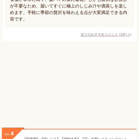
が不要なため、届いてすぐに極上のしじみ汁や酒蒸しを楽し
めます。手軽に季節の贅沢を味わえる点が大変満足できる内
容です。
全てのおすすめコメント
(
1
件)
>
4
no.
【宍道湖】【活しじみ】【砂抜き未】『活』大和しじみ（シジミ）Lサイズ1kg発砲スチロール入・冷蔵発送※写真はイメージです。（ゆうパック限定発送）