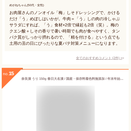
めがねちゃん(50代・女性)
お肉屋さんのノンオイル「梅」しそドレッシングで、かける
だけ「う」めぼしはいかが。牛肉＝「う」しの肉の冷しゃぶ
サラダにすれば、「う」食材×2倍で縁起も2倍（笑）。梅の
クエン酸＋しその香りで暑い時期でも肉が食べやすく、タン
パク質がしっかり摂れるので、「精を付ける」という点でも
土用の丑の日にぴったりな夏バテ対策メニューになります。
全てのおすすめコメント
(
2
件)
>
15
no.
奈良漬 うり 150g 春日大名漬 / 国産・保存料着色料無添加 / 年末年始 お年賀 御年賀 お歳暮 御歳暮 挨拶 御礼 お弁当 漬け物 つけもの 粕漬け 漬物 手巻き寿司 節分 恵方巻 土用丑の日 土用の丑の日 ポイント消費 ポイント消化