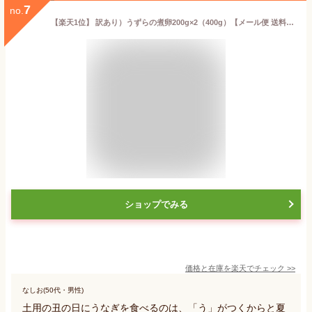
7
no.
【楽天1位】 訳あり）うずらの煮卵200g×2（400g）【メール便 送料無料 同梱、ギフト包装、代引支払不可 】おつまみ専門 伍魚福 家飲みおつまみ 国産うずら 玉子
ショップでみる
価格と在庫を
楽天
でチェック
>>
なしお(50代・男性)
土用の丑の日にうなぎを食べるのは、「う」がつくからと夏