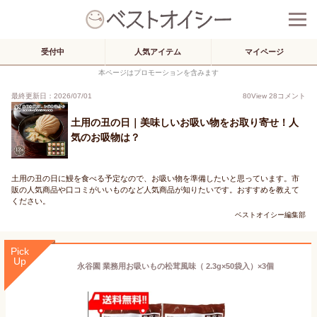
受付中
人気アイテム
マイページ
本ページはプロモーションを含みます
最終更新日：2026/07/01
80
View
28
コメント
土用の丑の日｜美味しいお吸い物をお取り寄せ！人
気のお吸物は？
土用の丑の日に鰻を食べる予定なので、お吸い物を準備したいと思っています。市
販の人気商品や口コミがいいものなど人気商品が知りたいです。おすすめを教えて
ください。
ベストオイシー編集部
Pick
Up
永谷園 業務用お吸いもの松茸風味（ 2.3g×50袋入）×3個