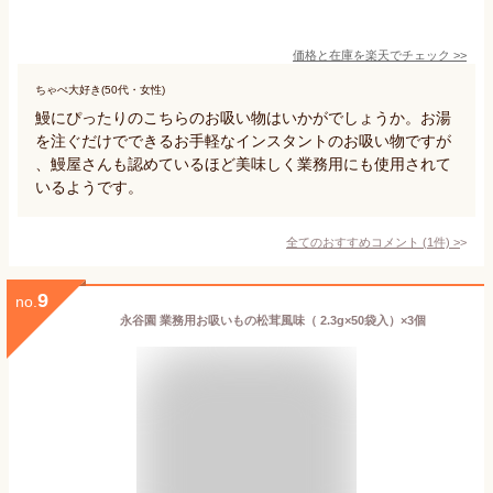
価格と在庫を
楽天
でチェック
>>
ちゃぺ大好き(50代・女性)
鰻にぴったりのこちらのお吸い物はいかがでしょうか。お湯
を注ぐだけでできるお手軽なインスタントのお吸い物ですが
、鰻屋さんも認めているほど美味しく業務用にも使用されて
いるようです。
全てのおすすめコメント
(
1
件)
>
9
no.
永谷園 業務用お吸いもの松茸風味（ 2.3g×50袋入）×3個