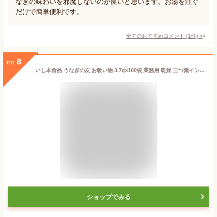
なぎの味わいを邪魔しないのが良いと思います。お湯を注ぐ
だけで簡単便利です。
全てのおすすめコメント
(
1
件)
>
8
no.
いし本食品 うなぎの友 お吸い物 3.7g×100袋 業務用 乾燥 三つ葉インスタント 小袋 個包装 鰻 ランチ お弁当 携帯 汁 汁物 スープ 非常食 備蓄食 防災 常温保存 長期保存
ショップでみる