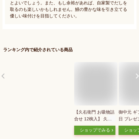
とよいでしょう。また、もし余裕があれば、自家製でだしを
取るのも楽しいかもしれません。鰻の豊かな味を引き立てる
優しい味付けを目指してください。
ランキング内で紹介されている商品
【久右衛門 お吸物詰
御中元 ギ
合せ 12椀入】 久右
日 プレゼ
衛門 送料無料 だし
無料（一部
ショップでみる
ショッ
お吸い物 のし 最中
右衛門 本