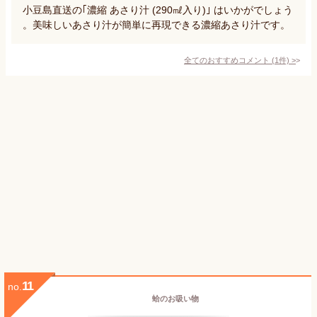
小豆島直送の｢濃縮 あさり汁 (290㎖入り)｣ はいかがでしょう
。美味しいあさり汁が簡単に再現できる濃縮あさり汁です。
全てのおすすめコメント
(
1
件)
>
11
no.
蛤のお吸い物