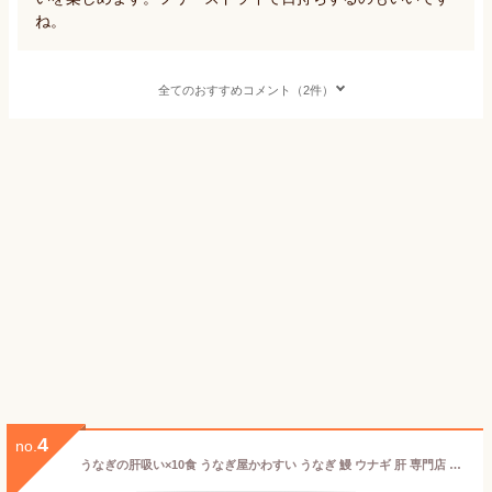
ね。
全てのおすすめコメント（2件）
4
no.
うなぎの肝吸い×10食 うなぎ屋かわすい うなぎ 鰻 ウナギ 肝 専門店 グルメ 食べ物 汁物 出汁 同梱 ご飯のお供