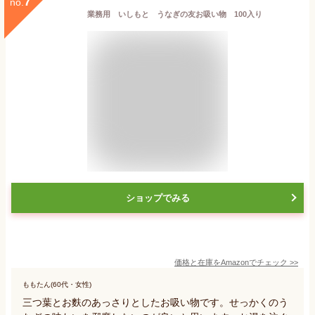
7
no.
業務用 いしもと うなぎの友お吸い物 100入り
ショップでみる
価格と在庫を
Amazon
でチェック
>>
ももたん(60代・女性)
三つ葉とお麩のあっさりとしたお吸い物です。せっかくのう