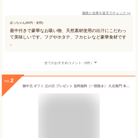
価格と在庫を
楽天
でチェック
>>
ほっちゃん(40代・女性)
最中付きで豪華なお吸い物、天然素材使用の出汁にこだわっ
て美味しいです。フグやホタテ、フカヒレなど豪華食材です
。
全てのおすすめコメント（6件）
2
no.
御中元 ギフト 父の日 プレゼント 送料無料（一部除き） 久右衛門 本格和風だし お吸物詰合せ ZGM30