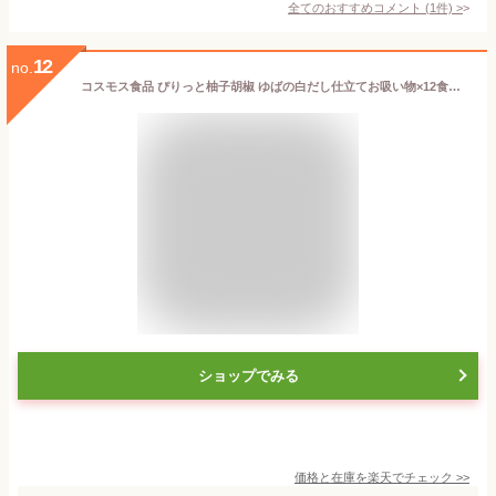
全てのおすすめコメント
(
1
件)
>
12
no.
コスモス食品 ぴりっと柚子胡椒 ゆばの白だし仕立てお吸い物×12食まとめ買いセット フリーズドライ 味噌汁 スープ インスタント【メール便送料無料】
ショップでみる
価格と在庫を
楽天
でチェック
>>