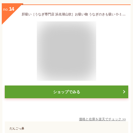
14
no.
肝吸い［うなぎ専門店 浜名湖山吹］お吸い物 うなぎのきも吸い O-1 о_老舗デパ地下鰻屋の国内産の、うなぎ。お祝い ギフト プレゼント 贈り物 などに最適！食品ギフト【ウナギ、鰻、国産】
ショップでみる
価格と在庫を
楽天
でチェック
>>
だんごっ鼻