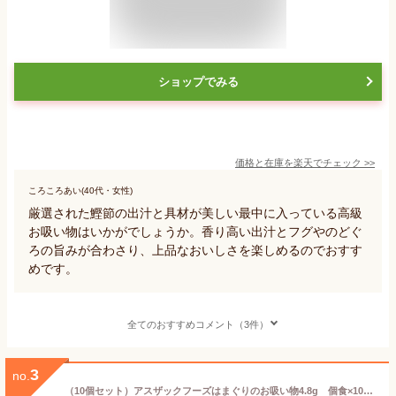
ショップでみる
価格と在庫を
楽天
でチェック
>>
ころころあい(40代・女性)
厳選された鰹節の出汁と具材が美しい最中に入っている高級
お吸い物はいかがでしょうか。香り高い出汁とフグやのどぐ
ろの旨みが合わさり、上品なおいしさを楽しめるのでおすす
めです。
全てのおすすめコメント（3件）
3
no.
（10個セット）アスザックフーズはまぐりのお吸い物4.8g 個食×10個セット（Y）（代引・他の商品と混載不可）