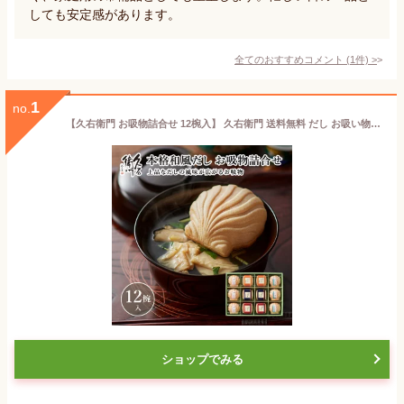
しても安定感があります。
全てのおすすめコメント
(
1
件)
>
1
no.
【久右衛門 お吸物詰合せ 12椀入】 久右衛門 送料無料 だし お吸い物 のし 最中 ギフト 詰め合わせ プレゼント かつお節 鰹節 お祝い 手作り 慶事 新鮮 天然素材 お吸物 父の日
ショップでみる