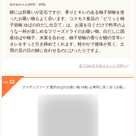
めがねちゃん(50代・女性)
鰻には肝吸いが定石ですが、香りとキレのある柚子胡椒を使
ったお吸い物もよく合います。コスモス食品の「ピリッと柚
子胡椒 ゆばの白だし仕立て」は、お湯を注ぐだけで料亭のよ
うな一杯が楽しめるフリーズドライのお吸い物。白だしに国
産ゆばや柚子、水菜を合わせ、柚子胡椒の香りが鰻の甘辛い
タレをすっと引き締めてくれます。軽やかで後味が良く、土
用の丑の日の鰻に合わせるのにぴったりですよ。
全てのおすすめコメント
(
1
件)
>
13
no.
アスザックフーズ 贅沢ゆばのお吸い物 (4食) お寿司に良く合うお吸い物 フリーズドライスープ ゆば 国産 国産ゆば 三つ葉 柚子使用 お吸い物 本格お吸い物 インスタントスープ インスタント和風スープ 防災 備蓄 非常食 スープ生活 長期保存