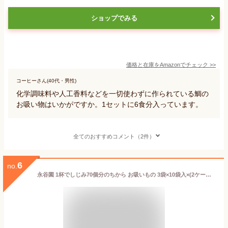
ショップでみる
価格と在庫を
Amazon
でチェック
>>
コーヒーさん(40代・男性)
化学調味料や人工香料などを一切使わずに作られている鯛の
お吸い物はいかがですか。1セットに6食分入っています。
全てのおすすめコメント（2件）
6
no.
永谷園 1杯でしじみ70個分のちから お吸いもの 3袋×10袋入×(2ケース)｜ 送料無料 しじみ インスタント食品 スープ 袋 吸い物