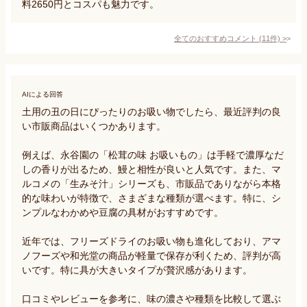
料2650円とコスパも魅力です。
全てのおすすめコメント
(
11
件)
>
AIによる回答
土用の丑の日にぴったりのお吸い物でしたら、最近評判の良
い市販商品はいくつかあります。

例えば、永谷園の「松茸の味 お吸いもの」は手軽で濃厚なだ
しの香りが出るため、鰻と相性が良いと人気です。また、マ
ルコメの「生みそ汁」シリーズも、市販品でありながら本格
的な味わいが特徴で、さまざまな種類が選べます。特に、シ
ンプルなわかめや豆腐の具材がおすすめです。

近年では、フリーズドライのお吸い物も進化しており、アマ
ノフーズや和光堂の商品が軽量で保存が利くため、評判が高
いです。特に具が大きいタイプが贅沢感があります。

口コミやレビューを参考に、味の濃さや種類を比較して選ぶ