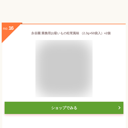
16
no.
永谷園 業務用お吸いもの松茸風味 （2.3g×50袋入）×2個
ショップでみる