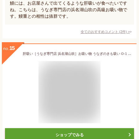
鰻には、お店屋さんで出てくるような肝吸いが食べたいです
ね。こちらは、うなぎ専門店の浜名湖山吹の高級お吸い物で
す。鰻重との相性は抜群です。
全てのおすすめコメント
(
2
件)
>
15
no.
肝吸い［うなぎ専門店 浜名湖山吹］お吸い物 うなぎのきも吸い O-1 о_老舗デパ地下鰻屋の国内産の、うなぎ。お祝い ギフト プレゼント 贈り物 などに最適！食品ギフト、ウナギ、鰻、国産
ショップでみる