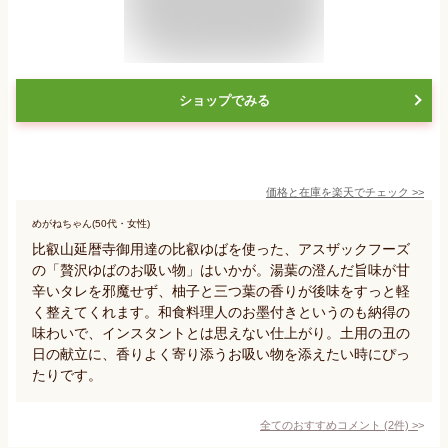
ショップでみる
価格と在庫を
楽天
でチェック
>>
めがねちゃん(50代・女性)
比叡山延暦寺御用達の比叡ゆばを使った、アスザックフーズ
の「贅沢ゆばのお吸い物」はいかが。湯葉の澄んだ旨味が甘
辛いタレを邪魔せず、柚子と三つ葉の香りが後味をすっと軽
く整えてくれます。和食料理人のお墨付きというのも納得の
味わいで、インスタントとは思えない仕上がり。土用の丑の
日の献立に、香りよく寄り添うお吸い物を添えたい時にぴっ
たりです。
全てのおすすめコメント
(
2
件)
>