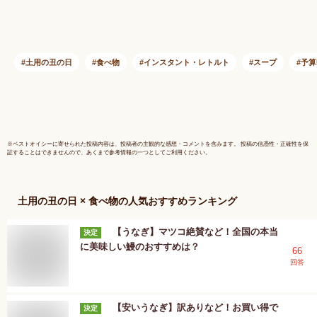
ギフト 詰め合わせ
お吸物詰
プレゼント かつお節
ZGM30
鰹節 お祝い 手作り
慶事 新鮮 天然素材
お吸物 父の日
土用の丑の日
食べ物
インスタント・レトルト
スープ
予算
※
ベストオイシー
に寄せられた投稿内容は、投稿者の主観的な感想・コメントを含みます。 投稿の信憑性・正確性を保
証することはできませんので、あくまで参考情報の一つとしてご利用ください。
土用の丑の日 × 食べ物
の人気おすすめランキング
【うなぎ】マツコ絶賛など！全国の本当
決定
に美味しい鰻のおすすめは？
66
回答
【安いうなぎ】訳ありなど！お買い得で
決定