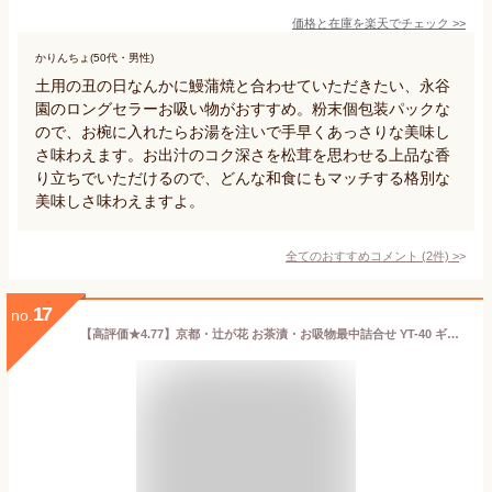
価格と在庫を
楽天
でチェック
>>
かりんちょ(50代・男性)
土用の丑の日なんかに鰻蒲焼と合わせていただきたい、永谷
園のロングセラーお吸い物がおすすめ。粉末個包装パックな
ので、お椀に入れたらお湯を注いで手早くあっさりな美味し
さ味わえます。お出汁のコク深さを松茸を思わせる上品な香
り立ちでいただけるので、どんな和食にもマッチする格別な
美味しさ味わえますよ。
全てのおすすめコメント
(
2
件)
>
17
no.
【高評価★4.77】京都・辻が花 お茶漬・お吸物最中詰合せ YT-40 ギフトセット【送料無料】お吸い物 お茶漬け もなか 出産内祝い 結婚内祝い 出産祝い 結婚祝い お祝い お返し 香典返し 快気祝い 内祝い 引っ越し プレゼント ギフト 父の日 お中元