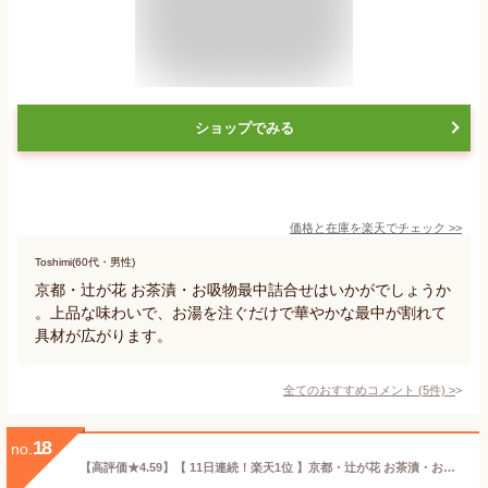
ショップでみる
価格と在庫を
楽天
でチェック
>>
Toshimi(60代・男性)
京都・辻が花 お茶漬・お吸物最中詰合せはいかがでしょうか
。上品な味わいで、お湯を注ぐだけで華やかな最中が割れて
具材が広がります。
全てのおすすめコメント
(
5
件)
>
18
no.
【高評価★4.59】【 11日連続！楽天1位 】京都・辻が花 お茶漬・お吸物最中詰合せ YT-20 人気 お吸い物 もなか 出産内祝い 結婚内祝い 出産祝い 結婚祝い 成人式 お祝い お返し 香典返し プレゼント ギフト ご挨拶 初節句 内祝い 誕生日 父の日 お中元