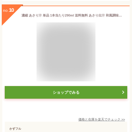
10
no.
濃縮 あさり汁 単品 1本当たり290ml 送料無料 あさり出汁 和風調味料 だしの素 お吸い物 お味噌汁 料理 隠し味 あさりスープ アサリ 自然食品 まとめ買い セット販売 業務用 美味しい 健康 美容 お取り寄せグルメ サンコウフーズ 小豆島ファクトリー
ショップでみる
価格と在庫を
楽天
でチェック
>>
かずフル