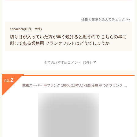
価格と在庫を
楽天
でチェック
>>
nanacoco(40代・女性)
切り目が入っていた方が早く焼けると思うので こちらの串に
刺してある業務用 フランクフルトはどうでしょうか
全てのおすすめコメント（3件）
2
no.
業務スーパー 串フランク 1080g(18本入)×1袋 冷凍 串つきフランク フランクフルト ソーセージ