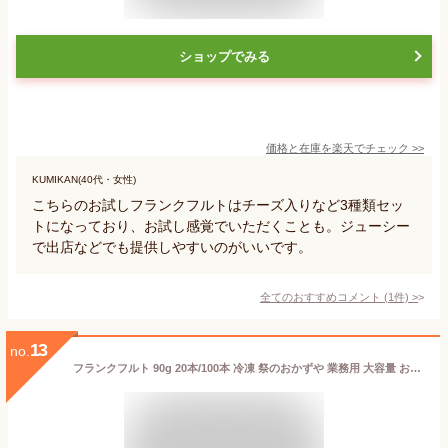
ショップでみる
価格と在庫を
楽天
でチェック
>>
KUMIKAN(40代・女性)
こちらのお試しフランクフルトはチーズ入りなど3種類セッ
トになっており、お試し感覚でいただくことも。ジューシー
で出店などでも提供しやすいのがいいです。
全てのおすすめコメント
(
1
件)
>
13
no.
フランクフルト 90g 20本/100本 冷凍 祭のおかずや 業務用 大容量 お弁当 イベント パーティ 揚げ物 ホット おつまみ お祭り グルメ