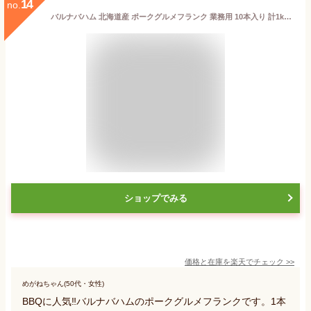
14
no.
バルナバハム 北海道産 ポークグルメフランク 業務用 10本入り 計1kg / フランクフルト 業務用 ウインナー ソーセージ bbq 肉 キャンプ バーベキュー 食材 誕生日 パーティー 文化祭 北海道 札幌バルナバハム 業務用 肉 お取り寄せ
ショップでみる
価格と在庫を
楽天
でチェック
>>
めがねちゃん(50代・女性)
BBQに人気‼バルナバハムのポークグルメフランクです。1本