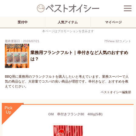
受付中
人気アイテム
マイページ
本ページはプロモーションを含みます
最終更新日：2026/07/21
75
View
32
コメント
業務用フランクフルト｜串付きなど人気のおすすめ
は？
BBQ用に業務用のフランクフルトを購入したいと考えています。業務スーパーで人
気の商品など、大容量でコスパの良い商品が理想です。串付きなど、おすすめを教
えてください。
ベストオイシー編集部
Pick
Up
OM 串付きフランク80 400g(5本)