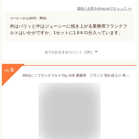
価格と在庫を
Amazon
でチェック
>>
コーヒーさん(40代・男性)
外はパリッと中はジューシーに焼き上がる業務用フランクフ
ルトはいかがですか。1セットに1.6キロ分入っています。
全てのおすすめコメント（2件）
5
no.
BBQに！フランクフルト70g 10本 業務用 フランク 切れ目入り 串付 国内製造 フランクフルト ソーセージ バーベキュー イベント 学園祭 バザー 国産 冷凍