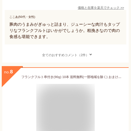
価格と在庫を
楽天
でチェック
>>
ここあ(50代・女性)
豚肉のうまみがぎゅっと詰まり、ジューシーな肉汁もタップ
リなフランクフルトはいかがでしょうか。粗挽きなので肉の
食感も堪能できます。
全てのおすすめコメント（2件）
8
no.
フランクフルト串付き(90g) 10本 送料無料(一部地域を除く) おまけ付★ 串付き ソーセージ バーベキュー BBQ キャンプ ホームパーティ パーティ 学園祭 文化祭 バザー 子供会 町内会 祭り イベント 誕生日会 屋台 縁日 業務用 大きめ フランク