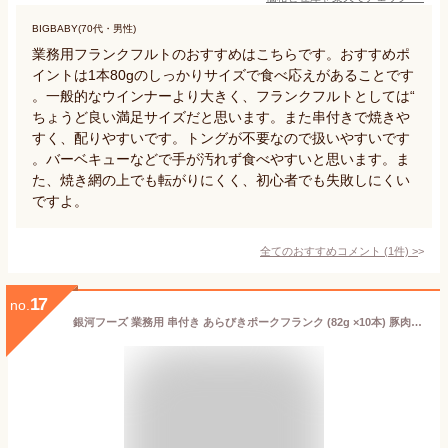
BIGBABY(70代・男性)
業務用フランクフルトのおすすめはこちらです。おすすめポ
イントは1本80gのしっかりサイズで食べ応えがあることです
。一般的なウインナーより大きく、フランクフルトとしては“
ちょうど良い満足サイズだと思います。また串付きで焼きや
すく、配りやすいです。トングが不要なので扱いやすいです
。バーベキューなどで手が汚れず食べやすいと思います。ま
た、焼き網の上でも転がりにくく、初心者でも失敗しにくい
ですよ。
全てのおすすめコメント
(
1
件)
>
17
no.
銀河フーズ 業務用 串付き あらびきポークフランク (82g ×10本) 豚肉100% 1本82g 冷凍 ソーセージ