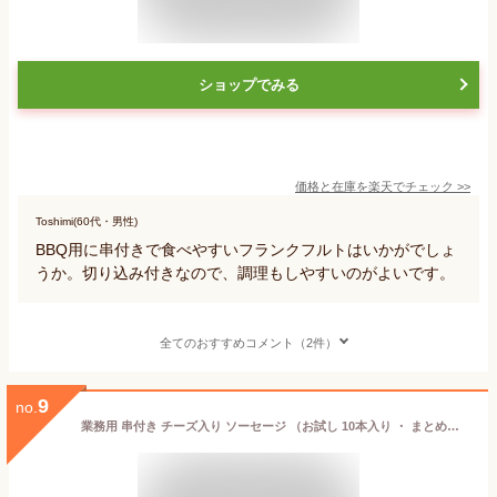
ショップでみる
価格と在庫を
楽天
でチェック
>>
Toshimi(60代・男性)
BBQ用に串付きで食べやすいフランクフルトはいかがでしょ
うか。切り込み付きなので、調理もしやすいのがよいです。
全てのおすすめコメント（2件）
9
no.
業務用 串付き チーズ入り ソーセージ （お試し 10本入り ・ まとめ買いで送料無料 100本入り ） 冷凍 チーズ入り ソーセージ ナチュラルチーズ 屋台 出店 お祭 文化祭 イベント 文化祭 キッチンカー バザー 銀河フーズ