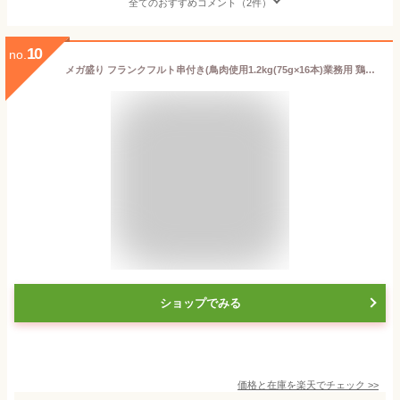
全てのおすすめコメント（2件）
10
no.
メガ盛り フランクフルト串付き(鳥肉使用1.2kg(75g×16本)業務用 鶏肉を使ってるのでヘルシー(ウインナー ソーセージ)バーベキュー BBQにはウインナー 【焼くだけ】
ショップでみる
価格と在庫を
楽天
でチェック
>>