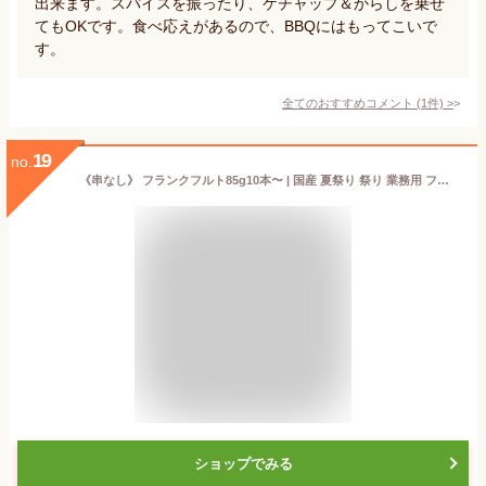
出来ます。スパイスを振ったり、ケチャップ＆からしを乗せ
てもOKです。食べ応えがあるので、BBQにはもってこいで
す。
全てのおすすめコメント
(
1
件)
>
19
no.
《串なし》 フランクフルト85g10本〜 | 国産 夏祭り 祭り 業務用 フランク フランクフルト ソーセージ BBQ イベント 学園祭 バザー 保育園 幼稚園 子供 模擬店 冷凍 ホットドック 業務用 縁日 バザー 簡単調理 ジャンボ 国内自社工場生産 串禁止 安全 切れ目入り
ショップでみる