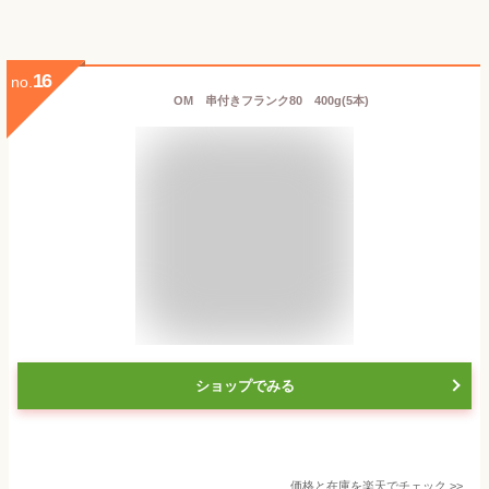
16
no.
OM 串付きフランク80 400g(5本)
ショップでみる
価格と在庫を
楽天
でチェック
>>