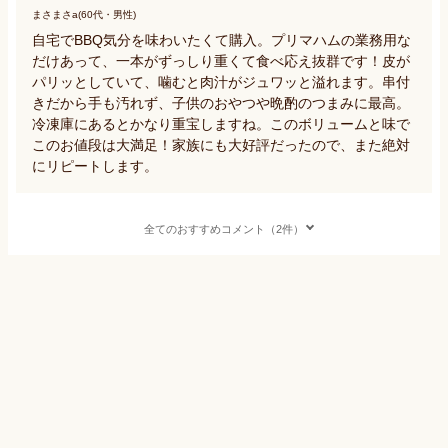
まさまさa(60代・男性)
自宅でBBQ気分を味わいたくて購入。プリマハムの業務用な
だけあって、一本がずっしり重くて食べ応え抜群です！皮が
パリッとしていて、噛むと肉汁がジュワッと溢れます。串付
きだから手も汚れず、子供のおやつや晩酌のつまみに最高。
冷凍庫にあるとかなり重宝しますね。このボリュームと味で
このお値段は大満足！家族にも大好評だったので、また絶対
にリピートします。
全てのおすすめコメント（2件）