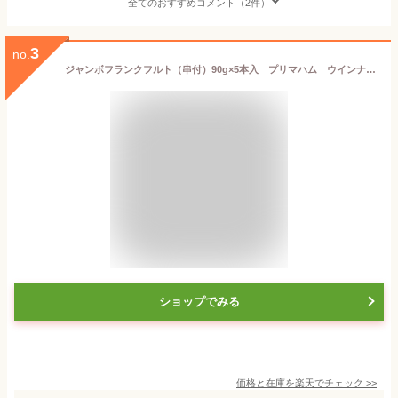
全てのおすすめコメント（2件）
3
no.
ジャンボフランクフルト（串付）90g×5本入 プリマハム ウインナー 洋風料理 【冷凍食品】【業務用食材】【10800円以上で送料無料】
ショップでみる
価格と在庫を
楽天
でチェック
>>