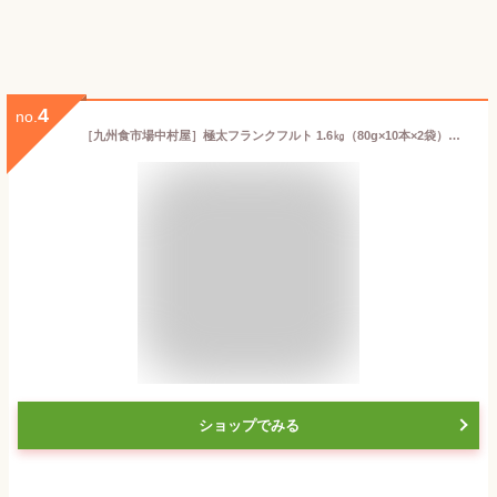
4
no.
［九州食市場中村屋］極太フランクフルト 1.6㎏（80g×10本×2袋）串付き ジャンボウインナー BBQ お祭り 学園祭 屋台 業務用 冷凍
ショップでみる