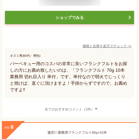
ショップでみる
価格と在庫を
楽天
でチェック
>>
ネズミ男(60代・男性)
バーベキュー用のコスパの非常に良いフランクフルトをお探
しの方にお薦め致したいのは、「フランクフルト 70g 10本
業務用 切れ目入り 串付」です。串付なので弱火でじっくり
と焼けば、直ぐに頂けますよ！手掛からずですので、お薦め
ですよ‼️
全てのおすすめコメント（2件）
6
no.
激安!! 業務用フランクフルト80g×15本