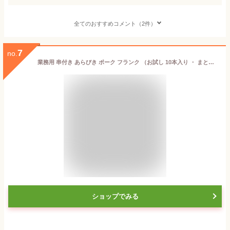
全てのおすすめコメント（2件）
7
no.
業務用 串付き あらびき ポーク フランク （お試し 10本入り ・ まとめ買い 送料無料 80本入り ） 冷凍 フランクフルト ソーセージ 豚肉 粗挽き 屋台 出店 お祭 イベント 文化祭 バザー キッチンカー 箱買い
ショップでみる