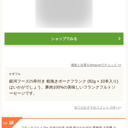
ショップでみる
価格と在庫を
Amazon
でチェック
>>
かずフル
銀河フーズの串付き 粗挽きポークフランク (82g × 10本入り)
はいかがでしょう。豚肉100%の美味しいフランクフルトソ
ーセージです。
全てのおすすめコメント
(
1
件)
>
18
no.
フランクフルト70g 20本/150本 冷凍 祭のおかずや 業務用 大容量 お弁当 イベント パーティ 揚げ物 ホット おつまみ お祭り グルメ