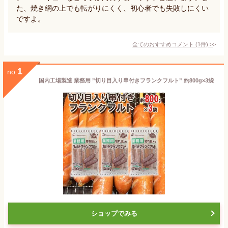
た、焼き網の上でも転がりにくく、初心者でも失敗しにくい
ですよ。
全てのおすすめコメント
(
1
件)
>
1
no.
国内工場製造 業務用 ”切り目入り串付きフランクフルト” 約800g×3袋
ショップでみる