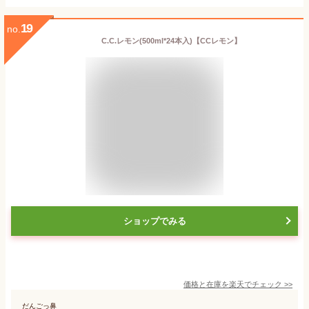
19
no.
C.C.レモン(500ml*24本入)【CCレモン】
ショップでみる
価格と在庫を
楽天
でチェック
>>
だんごっ鼻