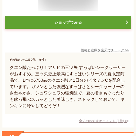
ショップでみる
価格と在庫を
楽天
でチェック
>>
めがねちゃん(50代・女性)
クエン酸たっぷり！アサヒの三ツ矢 すっぱいシークヮーサー
がおすすめ。三ツ矢史上最高にすっぱいシリーズの夏限定商
品で、1本に6750㎎のクエン酸と1日分のビタミンCを配合し
ています。ガツンとした強烈なすっぱさとシークヮーサーの
さわやかさ、シュワシュワの強炭酸で、夏の暑さもぐったり
も吹っ飛ぶスカッとした美味しさ。ストックしておいて、キ
ンキンに冷やしてどうぞ！
全てのおすすめコメント
(
1
件)
>