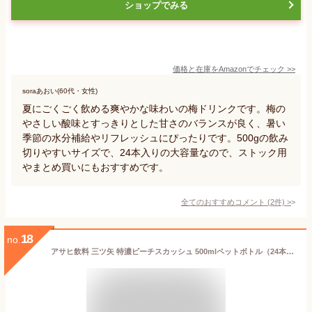
ショップでみる
価格と在庫を
Amazon
でチェック
>>
soraあおい(60代・女性)
夏にごくごく飲める爽やかな味わいの梅ドリンクです。梅の
やさしい酸味とすっきりとした甘さのバランスが良く、暑い
季節の水分補給やリフレッシュにぴったりです。500gの飲み
切りやすいサイズで、24本入りの大容量なので、ストック用
やまとめ買いにもおすすめです。
全てのおすすめコメント
(
2
件)
>
18
no.
アサヒ飲料 三ツ矢 特濃ピーチスカッシュ 500mlペットボトル（24本入り1ケース）三ツ矢サイダー 炭酸飲料※ご注文いただいてから4日～14日の間に発送いたします。/ah/