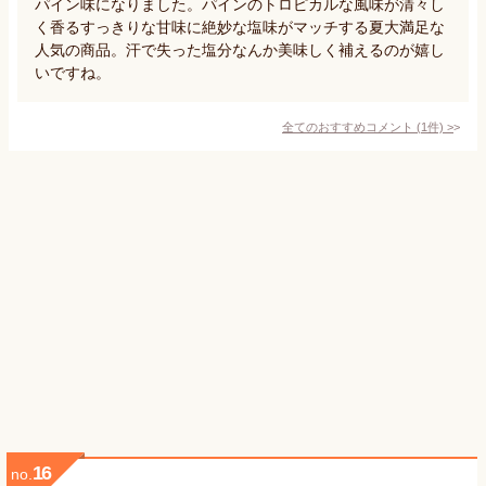
パイン味になりました。パインのトロピカルな風味が清々し
く香るすっきりな甘味に絶妙な塩味がマッチする夏大満足な
人気の商品。汗で失った塩分なんか美味しく補えるのが嬉し
いですね。
全てのおすすめコメント
(
1
件)
>
16
no.