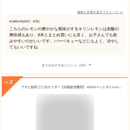
価格と在庫を
楽天
でチェック
>>
KUMIKAN(40代・女性)
こちらのレモンの爽やかな風味がするキリンレモンは炭酸の
爽快感もあり、8本とまとめ買いにも良く、お子さんでも飲
みやすいのがいいです。バーベキューなどにもよく、冷やし
てもいいですね
全てのおすすめコメント（2件）
2
no.
アサヒ飲料 三ツ矢サイダー【自動販売機用】 430mlペットボトル×24本入｜ 送料無料 炭酸飲料 MITSUYA CIDER PET