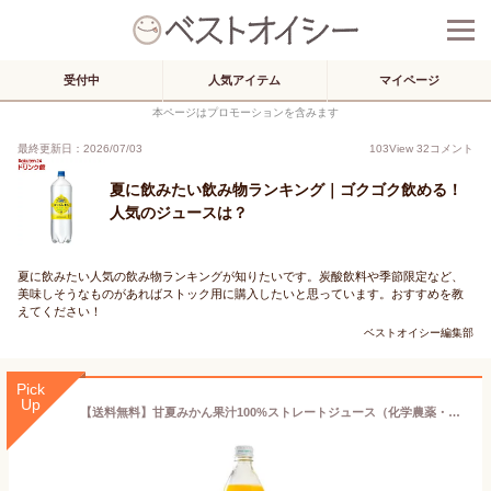
受付中
人気アイテム
マイページ
本ページはプロモーションを含みます
最終更新日：2026/07/03
103
View
32
コメント
夏に飲みたい飲み物ランキング｜ゴクゴク飲める！
人気のジュースは？
夏に飲みたい人気の飲み物ランキングが知りたいです。炭酸飲料や季節限定など、
美味しそうなものがあればストック用に購入したいと思っています。おすすめを教
えてください！
ベストオイシー編集部
Pick
Up
【送料無料】甘夏みかん果汁100%ストレートジュース（化学農薬・化学肥料不使用 有機甘夏）甘夏屋 平山農園 [1000ml]三重県産《常温便》