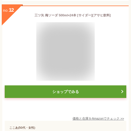
12
no.
三ツ矢 梅ソーダ 500ml×24本 [サイダー][アサヒ飲料]
ショップでみる
価格と在庫を
Amazon
でチェック
>>
ここあ(50代・女性)