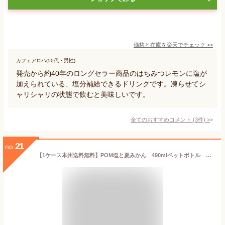
価格と在庫を
楽天
でチェック
>>
カフェアロハ(50代・男性)
発売から約40年のロングセラー商品のはちみつレモンに塩が
加えられている、塩分補給できるドリンクです。凍らせてシ
ャリシャリの状態で飲むと美味しいです。
全てのおすすめコメント
(
3
件)
>
21
no.
【1ケース本州送料無料】POM塩と夏みかん 490mlペットボトル 24本 ポンジュース えひめ飲料北海道・四国・九州行きは追加送料220円かかります。