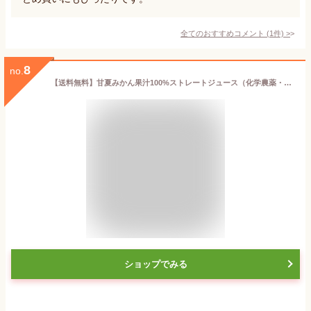
全てのおすすめコメント
(
1
件)
>
8
no.
【送料無料】甘夏みかん果汁100%ストレートジュース（化学農薬・化学肥料不使用 有機甘夏）甘夏屋 平山農園 [1000ml]三重県産《常温便》
ショップでみる