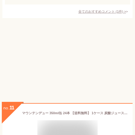
全てのおすすめコメント
(
1
件)
>
11
no.
マウンテンデュー 350ml缶 24本 【送料無料】 1ケース 炭酸ジュース 炭酸飲料 飲料 飲み物 まとめ買い 箱買い 長期保存 常温保存 ロングライフ ローリングストック 防災 備蓄 非常食 サントリー 一般製品