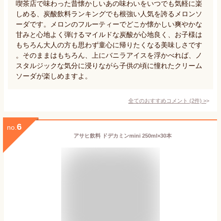
喫茶店で味わった昔懐かしいあの味わいをいつでも気軽に楽
しめる、炭酸飲料ランキングでも根強い人気を誇るメロンソ
ーダです。メロンのフルーティーでどこか懐かしい爽やかな
甘みと心地よく弾けるマイルドな炭酸が心地良く、お子様は
もちろん大人の方も思わず童心に帰りたくなる美味しさです
。そのままはもちろん、上にバニラアイスを浮かべれば、ノ
スタルジックな気分に浸りながら子供の頃に憧れたクリーム
ソーダが楽しめますよ。
全てのおすすめコメント
(
2
件)
>
6
no.
アサヒ飲料 ドデカミンmini 250ml×30本