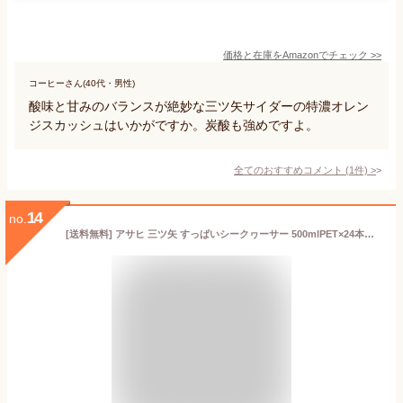
価格と在庫を
Amazon
でチェック
>>
コーヒーさん(40代・男性)
酸味と甘みのバランスが絶妙な三ツ矢サイダーの特濃オレン
ジスカッシュはいかがですか。炭酸も強めですよ。
全てのおすすめコメント
(
1
件)
>
14
no.
[送料無料] アサヒ 三ツ矢 すっぱいシークヮーサー 500mlPET×24本【6月9日出荷開始】三ツ矢サイダー 炭酸 クエン酸 1日分のビタミンC