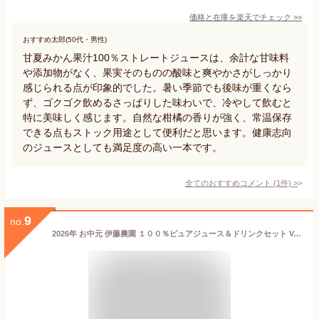
価格と在庫を
楽天
でチェック
>>
おすすめ太郎(50代・男性)
甘夏みかん果汁100％ストレートジュースは、余計な甘味料
や添加物がなく、果実そのものの酸味と爽やかさがしっかり
感じられる点が印象的でした。暑い季節でも後味が重くなら
ず、ゴクゴク飲めるさっぱりした味わいで、冷やして飲むと
特に美味しく感じます。自然な柑橘の香りが強く、常温保存
できる点もストック用途として便利だと思います。健康志向
のジュースとしても満足度の高い一本です。
全てのおすすめコメント
(
1
件)
>
9
no.
2026年 お中元 伊藤農園 １００％ピュアジュース＆ドリンクセット V-052 御礼 お返し 上司 暑中見舞い 残暑見舞い 御見舞 御中元 中元 夏ギフト 内祝い ご挨拶 粗品 贈り物 ギフトセット セット商品 贈答品 プレゼント