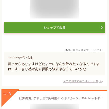
ショップでみる
価格と在庫を
楽天
でチェック
>>
nanacoco(40代・女性)
昔っからありますけどたまーになんか飲みたくなるんですよ
ね。すっきり感があり炭酸も強すぎなくていいかな
全てのおすすめコメント
(
1
件)
>
3
no.
【送料無料】アサヒ 三ツ矢 特濃オレンジスカッシュ 500mlペットボトル 24本入 三ツ矢サイダー ※北海道800円・東北400円の別途送料加算