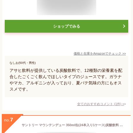
ショップでみる
価格と在庫を
Amazon
でチェック
>>
なしお(50代・男性)
アサヒ飲料が提供している炭酸飲料で、12種類の栄養素を配
合したごくごく飲んでほしいタイプのジュースです。ガラナ
やマカ、アルギニンが入っており、夏バテ気味の方にもオス
スメです。
全てのおすすめコメント
(
1
件)
>
7
no.
サントリー マウンテンデュー 350ml缶(24本入り1ケース)炭酸飲料 シトラス【2ケースまでしか同梱不可】※ご注文いただいてから3日〜14日の間に発送いたします。/st/