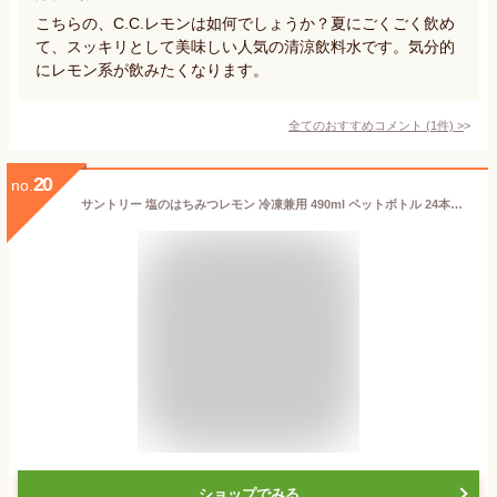
こちらの、C.C.レモンは如何でしょうか？夏にごくごく飲め
て、スッキリとして美味しい人気の清涼飲料水です。気分的
にレモン系が飲みたくなります。
全てのおすすめコメント
(
1
件)
>
20
no.
サントリー 塩のはちみつレモン 冷凍兼用 490ml ペットボトル 24本入 果汁 熱中症対策 水分補給 冷凍可能
ショップでみる