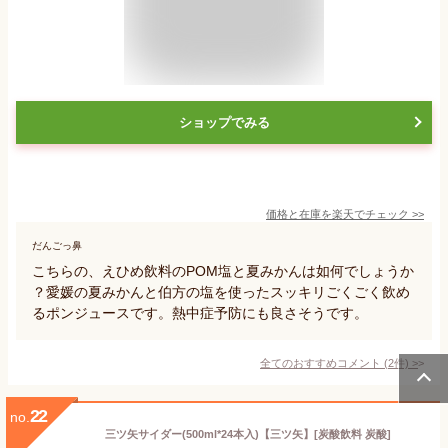
ショップでみる
価格と在庫を
楽天
でチェック
>>
だんごっ鼻
こちらの、えひめ飲料のPOM塩と夏みかんは如何でしょうか
？愛媛の夏みかんと伯方の塩を使ったスッキリごくごく飲め
るポンジュースです。熱中症予防にも良さそうです。
全てのおすすめコメント
(
2
件)
>
22
no.
三ツ矢サイダー(500ml*24本入)【三ツ矢】[炭酸飲料 炭酸]