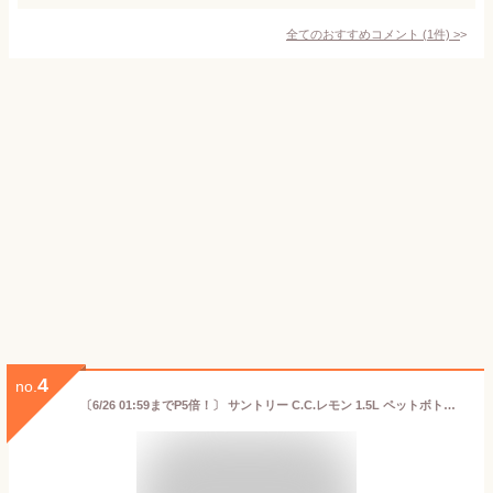
全てのおすすめコメント
(
1
件)
>
4
no.
〔6/26 01:59までP5倍！〕 サントリー C.C.レモン 1.5L ペットボトル 8本入 炭酸飲料 CCレモン 微炭酸