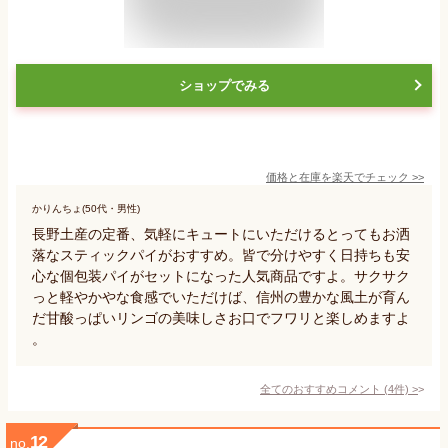
ショップでみる
価格と在庫を
楽天
でチェック
>>
かりんちょ(50代・男性)
長野土産の定番、気軽にキュートにいただけるとってもお洒
落なスティックパイがおすすめ。皆で分けやすく日持ちも安
心な個包装パイがセットになった人気商品ですよ。サクサク
っと軽やかやな食感でいただけば、信州の豊かな風土が育ん
だ甘酸っぱいリンゴの美味しさお口でフワリと楽しめますよ
。
全てのおすすめコメント
(
4
件)
>
12
no.