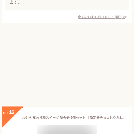
ます。
全てのおすすめコメント
(
8
件)
>
16
no.
おやき 変わり種スイーツ 詰合せ 9個セット 【新定番チョコおやき3種詰め合わせセット】【チョコレート 抹茶 ホワイトチョコ 】【信州 長野 長野県 お土産】 お取り寄せグルメ