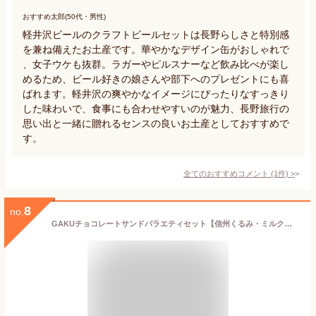
おすすめ太郎(50代・男性)
軽井沢ビールのクラフトビールセットは長野らしさと特別感
を兼ね備えたお土産です。華やかなデザイン缶がおしゃれで
、女子ウケも抜群。ラガーやピルスナーなど飲み比べが楽し
めるため、ビール好きの娘さんや部下へのプレゼントにも喜
ばれます。軽井沢の爽やかなイメージにぴったりなすっきり
した味わいで、食事にも合わせやすいのが魅力、長野旅行の
思い出と一緒に贈れるセンスの良いお土産としておすすめで
す。
全てのおすすめコメント
(
1
件)
>
8
no.
GAKUチョコレートサンドバラエティセット【信州くるみ・ミルク・信州りんご】6個入 スイーツギフト スイーツ ギフト チョコレートサンド 洋菓子 チョコ プレゼント 高級 人気 おしゃれ