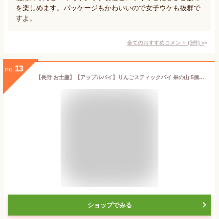
を楽しめます。パッケージもかわいいので女子ウケも抜群で
すよ。
全てのおすすめコメント
(
3
件)
>
13
no.
【長野 お土産】【アップルパイ】りんごスティックパイ 果の山 5個入 りんご 菓子 信州産 林檎 みやげ スイーツ お菓子 洋菓子 個包装 長野県
ショップでみる