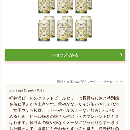
ショップでみる
価格と在庫を
au PAY マーケット
でチェック
>>
おすすめ太郎(50代・男性)
軽井沢ビールのクラフトビールセットは長野らしさと特別感
を兼ね備えたお土産です。華やかなデザイン缶がおしゃれで
、女子ウケも抜群。ラガーやピルスナーなど飲み比べが楽し
めるため、ビール好きの娘さんや部下へのプレゼントにも喜
ばれます。軽井沢の爽やかなイメージにぴったりなすっきり
した味わいで、食事にも合わせやすいのが魅力、長野旅行の