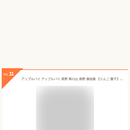
11
no.
アップルパイ アップルパイ 長野 果の山 長野 個包装 【りんご 菓子】 【信州 みやげ】 食品ロス 果の山 スティックパイ 3個入袋 1個 信州りんご スイーツ アップルパイ 南信州で飯田・高森町・松川で採れた摘果リンゴを使用 食品ロスの削減 贈り物 プチギフト プレゼント