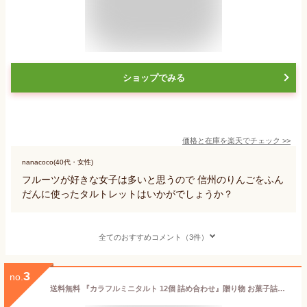
ショップでみる
価格と在庫を
楽天
でチェック
>>
nanacoco(40代・女性)
フルーツが好きな女子は多いと思うので 信州のりんごをふん
だんに使ったタルトレットはいかがでしょうか？
全てのおすすめコメント（3件）
3
no.
送料無料 『カラフルミニタルト 12個 詰め合わせ』贈り物 お菓子詰め合わせ 秋 冬 スイーツ 手土産 誕生日 ご挨拶 プレゼント 御祝 お返し 内祝 御礼 チョコ オレンジ ナッツ 化粧箱入 軽井沢ファーマーズギフト