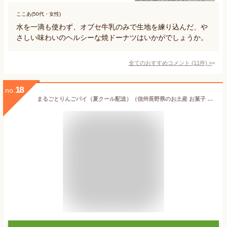
ここあ(50代・女性)
水を一滴も使わず、オブセ牛乳のみで生地を練り込んだ、や
さしい味わいのヘルシーな焼ドーナツはいかがでしょうか。
全てのおすすめコメント
(
11
件)
>
18
no.
まるごとりんごパイ（夏クール配送）（信州長野県のお土産 お菓子 お取り寄せ スイーツ 林檎パイ アップルパイ おみやげ 林檎お菓子 林檎ケーキ 洋菓子 長野土産 長野お土産 通販）