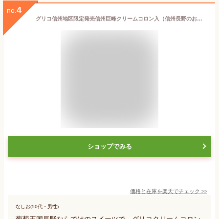
4
no.
グリコ信州地区限定発売信州巨峰クリームコロン入（信州長野のお土産 お菓子 土産 おみやげ 葡萄 ぶどう チョコレート菓子 長野県 長野土産 長野お土産 通販）
ショップでみる
価格と在庫を
楽天
でチェック
>>
なしお(50代・男性)
葡萄王国長野ならではのスイーツで、グリコクリームコロン