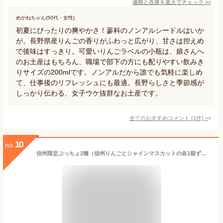
価格と在庫を
楽天
でチェック
>>
めがねちゃん(50代・女性)
初夏にぴったりの爽やかさ！蓼科のノンアルシードルはいか
が。長野県産りんごの香りがふわっと広がり、甘さは控えめ
で後味はすっきり。可愛いりんごラベルの小瓶は、娘さんへ
のお土産はもちろん、職場で部下の方にも配りやすい飲みき
りサイズの200mlです。ノンアルだから誰でも気軽に楽しめ
て、仕事後のリフレッシュにも最適。長野らしさと季節感が
しっかり伝わる、女子ウケ抜群なお土産です。
全てのおすすめコメント
(
1
件)
>
10
no.
信州限定ぷっちょ2種（信州りんごとシャインマスカットの各1箱ずつ） (1箱ずつ)