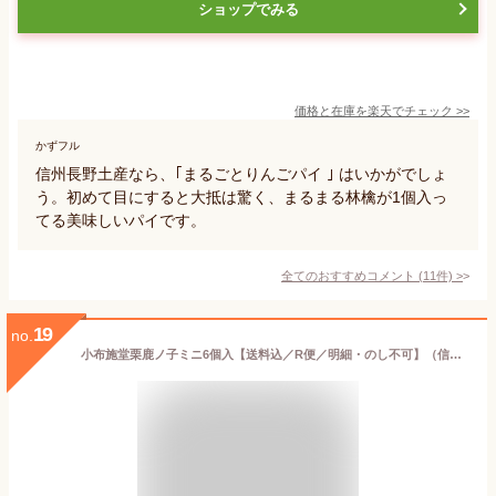
ショップでみる
価格と在庫を
楽天
でチェック
>>
かずフル
信州長野土産なら、｢まるごとりんごパイ ｣ はいかがでしょ
う。初めて目にすると大抵は驚く、まるまる林檎が1個入っ
てる美味しいパイです。
全てのおすすめコメント
(
11
件)
>
19
no.
小布施堂栗鹿ノ子ミニ6個入【送料込／R便／明細・のし不可】（信州長野県小布施のお土産 お菓子 和菓子小布施堂 栗菓子 栗鹿の子 栗かのこ）