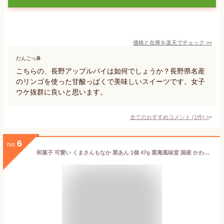
価格と在庫を
楽天
でチェック
>>
だんごっ鼻
こちらの、長野アップルパイは如何でしょうか？長野県名産
のリンゴを使った甘酸っぱくで美味しいスイーツです。女子
ウケ抜群に良いと思います。
全てのおすすめコメント
(
1
件)
>
6
no.
和菓子 可愛い くまさんもなか 栗あん 1個 47g 栗庵風味堂 国産 かわいいお菓子 プチギフト 栗菓子 和菓子 お茶菓子 栗もなか 最中 栗餡もなか お汁粉 常温保存 お菓子 手土産 常温 マロン くり クリ お土産 小布施町 長野県 北信濃