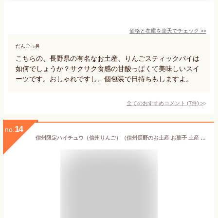
価格と在庫を
楽天
でチェック
>>
だんごっ鼻
こちらの、長野県の有名なお土産、りんごスティックパイは
如何でしょうか？サクサク食感の甘酸っぱくて美味しいスイ
ーツです。おしゃれですし、個包装で日持ちもしますよ。
全てのおすすめコメント
(
7
件)
>
14
no.
信州限定ハイチュウ（信州りんご）（信州長野のお土産 お菓子 土産 おみやげ 長野県 林檎飴 キャラメル キャンディー 長野土産 長野お土産 通販）