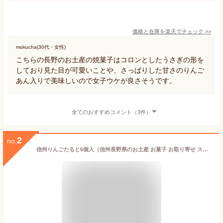
価格と在庫を
楽天
でチェック
>>
mokucha(30代・女性)
こちらの長野のお土産の焼菓子はコロンとしたうさぎの形を
しており見た目が可愛いことや、さっぱりした甘さのりんご
あん入りで美味しいので女子ウケが良さそうです。
全てのおすすめコメント（3件）
2
no.
信州りんごたると6個入（信州長野県のお土産 お菓子 お取り寄せ スイーツ おみやげ 林檎ケーキ 洋菓子 タルト 長野土産 長野お土産 通販）