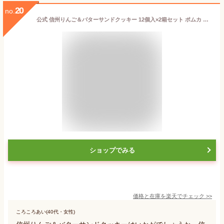
20
no.
公式 信州りんご＆バターサンドクッキー 12個入×2箱セット ポムカ 長野県 お土産 ギフト 取り寄せ 人気 クッキー スイーツ お菓子 洋菓子 おみやげ プレゼント 贈り物【長野土産】
ショップでみる
価格と在庫を
楽天
でチェック
>>
ころころあい(40代・女性)