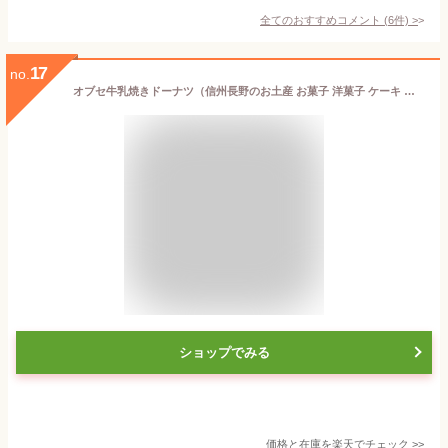
全てのおすすめコメント
(
6
件)
>
17
no.
オブセ牛乳焼きドーナツ（信州長野のお土産 お菓子 洋菓子 ケーキ 小布施 ドーナツ 土産 おみやげ お取り寄せ スイーツ 長野県 長野土産 長野お土産）
ショップでみる
価格と在庫を
楽天
でチェック
>>