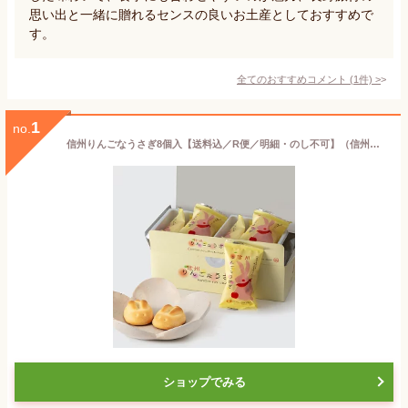
思い出と一緒に贈れるセンスの良いお土産としておすすめで
す。
全てのおすすめコメント
(
1
件)
>
1
no.
信州りんごなうさぎ8個入【送料込／R便／明細・のし不可】（信州長野県のお土産 お菓子 お取り寄せ スイーツ 林檎 和菓子 通販）
ショップでみる