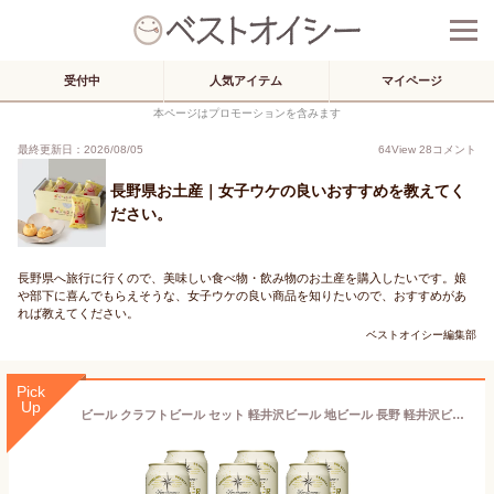
受付中
人気アイテム
マイページ
本ページはプロモーションを含みます
最終更新日：2026/08/05
64
View
28
コメント
長野県お土産｜女子ウケの良いおすすめを教えてく
ださい。
長野県へ旅行に行くので、美味しい食べ物・飲み物のお土産を購入したいです。娘
や部下に喜んでもらえそうな、女子ウケの良い商品を知りたいので、おすすめがあ
れば教えてください。
ベストオイシー編集部
Pick
Up
ビール クラフトビール セット 軽井沢ビール 地ビール 長野 軽井沢ビール ご褒美 バーベキュー キャンプ セット 土産 ラガー ピルスナー