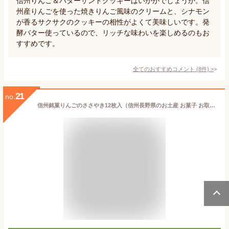
信州りんご＆バターサンドクッキーはいかがでしょうか。信
州産りんごを使った焼きりんご風味のクリームと、シナモン
が香るサクサクのクッキーの相性がよくて美味しいです。発
酵バター使っているので、リッチな味わいを楽しめるのもお
すすめです。
全てのおすすめコメント
(
8
件)
>
21
no.
信州銘菓りんごのささやき12枚入（信州長野県のお土産 お菓子 お取り寄せ スイーツ おみやげ 林檎お菓子 林檎クッキー ウエハース 洋菓子 長野土産 長野お土産 通販）