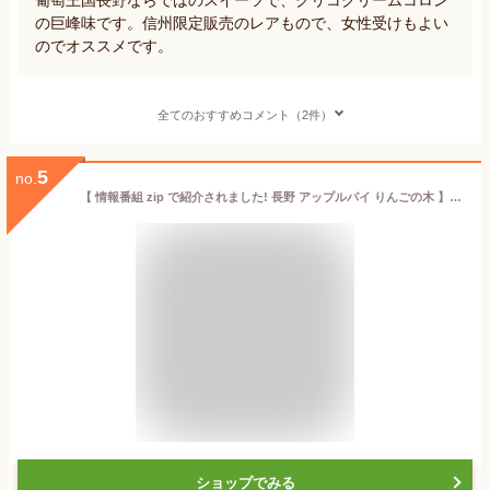
の巨峰味です。信州限定販売のレアもので、女性受けもよい
のでオススメです。
全てのおすすめコメント（2件）
5
no.
【 情報番組 zip で紹介されました! 長野 アップルパイ りんごの木 】 アップルパイ 個包装 お取り寄せ 絶品 アップルパイ 取り寄せ ギフト お持たせ スイーツ デザート お土産 洋菓子 焼き菓子 国産りんご 信州りんご 長野県
ショップでみる