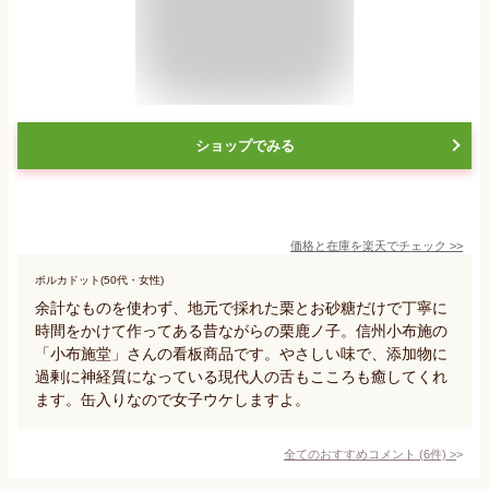
ショップでみる
価格と在庫を
楽天
でチェック
>>
ポルカドット(50代・女性)
余計なものを使わず、地元で採れた栗とお砂糖だけで丁寧に
時間をかけて作ってある昔ながらの栗鹿ノ子。信州小布施の
「小布施堂」さんの看板商品です。やさしい味で、添加物に
過剰に神経質になっている現代人の舌もこころも癒してくれ
ます。缶入りなので女子ウケしますよ。
全てのおすすめコメント
(
6
件)
>