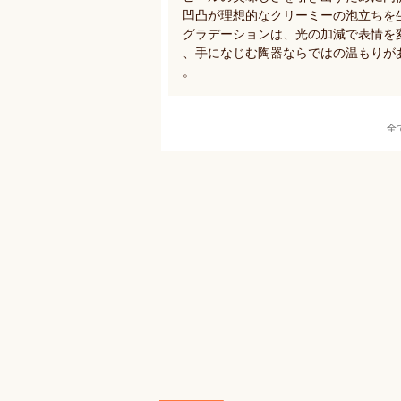
凹凸が理想的なクリーミーの泡立ちを
グラデーションは、光の加減で表情を
、手になじむ陶器ならではの温もりが
。
全