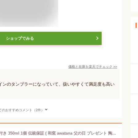
ショップでみる
価格と在庫を
楽天
でチェック
>>
インのタンブラーになっていて、扱いやすくて満足度も高い
てのおすすめコメント（2件）
九谷焼 ビアカップ awatana 銀彩 紙箱付き 350ml 1個 伝統保証 ( 和窯 awatana 父の日 プレゼント 陶器 ビアグラス ビアカップ ビールグラス タンブラー 九谷焼 結婚 出産 内祝い 引き出物 金婚式 誕生日プレゼント 還暦祝い 古希 喜寿 米寿 退職 定年 プレゼント お祝い )