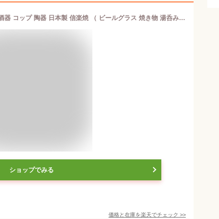
ビアカップ 280ml 泡うま タンブラー 酒器 コップ 陶器 日本製 信楽焼 （ ビールグラス 焼き物 湯呑み 焼酎 グラス ビール 泡 ビアタンブラー 水割りグラス 湯呑 おしゃれ 和モダン 白 黒 ）
ショップでみる
価格と在庫を
楽天
でチェック
>>