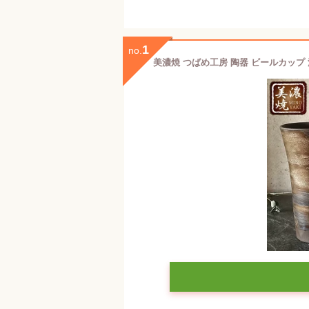
1
no.