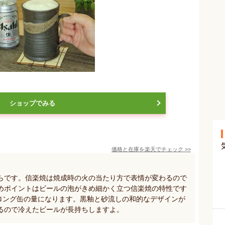
ショップでみる
価格と在庫を
楽天
でチェック
>>
らです。信楽焼は焼成時の火の当たり方で表情が変わるので
めポイントはビールの泡がきめ細かく立つ信楽焼の特性です
やロング缶の量になります。黒釉と砂流しの和的なデザインが
るので冷えたビールが長持ちしますよ。