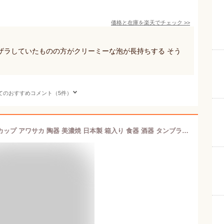
価格と在庫を
楽天
でチェック
>>
ザラしていたものの方がクリーミーな泡が長持ちする そう
てのおすすめコメント（5件）
カービングカップ ペア アース ビールカップ アワサカ 陶器 美濃焼 日本製 箱入り 食器 酒器 タンブラー ビアグラス ビールグラス ビアカップ フリーカップ コップ 和風 和 日本 おしゃれ プレゼント ギフト 贈り物 お祝い 父の日 母の日 清風の匠 田端繁道作 Frap68