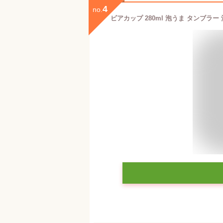
4
no.