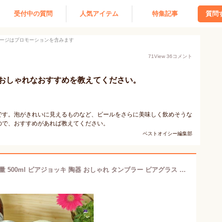
受付中の質問
人気アイテム
特集記事
質問
ージはプロモーションを含みます
71
View
36
コメント
おしゃれなおすすめを教えてください。
です。泡がきれいに見えるものなど、ビールをさらに美味しく飲めそうな
ので、おすすめがあれば教えてください。
ベストオイシー編集部
信楽焼 ビール ジョッキ 黒釉砂流し 容量 500ml ビアジョッキ 陶器 おしゃれ タンブラー ビアグラス ビールグラス ビアカップ 食器 父の日 プレゼント ギフト 信楽焼き(iga)