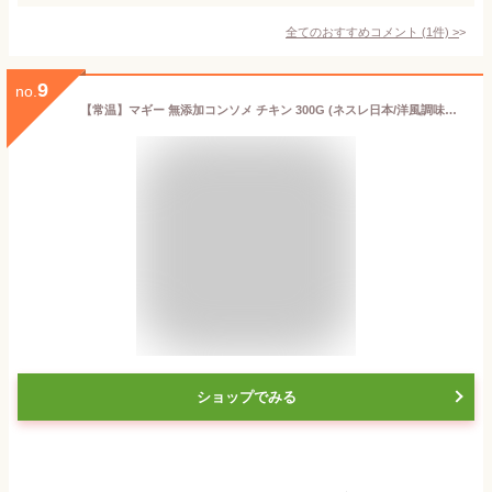
全てのおすすめコメント
(
1
件)
>
9
no.
【常温】マギー 無添加コンソメ チキン 300G (ネスレ日本/洋風調味料) 業務用
ショップでみる