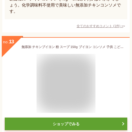
ょう。化学調味料不使用で美味しい無添加チキンコンソメで
す。
全てのおすすめコメント
(
1
件)
>
13
no.
無添加 チキンブイヨン 粉 スープ 150g ブイヨン コンソメ 子供 こども 無塩 離乳食 鶏がら パウダー 調整 栄養 おすすめ 顆粒 カレー キャベツ 野菜 クラムチャウダー シチュー 洋食 リゾット 香煙 こうえん 送料無料 保存料無添加
ショップでみる