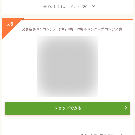
全てのおすすめコメント（2件）
6
no.
光食品 チキンコンソメ （10g×8袋）×2袋 チキンスープ コンソメ 鶏ガラ 鶏がら 有機 国産若鶏 無添加 無化調 液体タイプ 小袋 使い切り 小分け スープ だし 調味だし スープ 万能だし 送料無料
ショップでみる