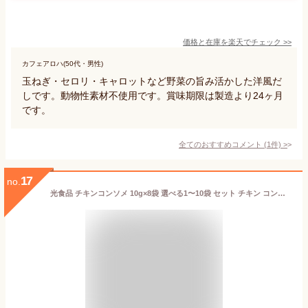
価格と在庫を
楽天
でチェック
>>
カフェアロハ(50代・男性)
玉ねぎ・セロリ・キャロットなど野菜の旨み活かした洋風だ
しです。動物性素材不使用です。賞味期限は製造より24ヶ月
です。
全てのおすすめコメント
(
1
件)
>
17
no.
光食品 チキンコンソメ 10g×8袋 選べる1〜10袋 セット チキン コンソメ 液体 タイプ 国産 若鶏 鶏ガラ 国産 有機 野菜 醤油 保存料 着色料 調味料（アミノ酸等） たんぱく加水分解物 酵母エキス 不使用 スープ ポトフ ロールキャベツ 洋風 料理