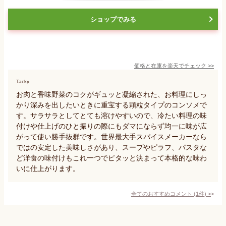
ショップでみる
価格と在庫を
楽天
でチェック
>>
Tacky
お肉と香味野菜のコクがギュッと凝縮された、お料理にしっ
かり深みを出したいときに重宝する顆粒タイプのコンソメで
す。サラサラとしてとても溶けやすいので、冷たい料理の味
付けや仕上げのひと振りの際にもダマにならず均一に味が広
がって使い勝手抜群です。世界最大手スパイスメーカーなら
ではの安定した美味しさがあり、スープやピラフ、パスタな
ど洋食の味付けもこれ一つでピタッと決まって本格的な味わ
いに仕上がります。
全てのおすすめコメント
(
1
件)
>