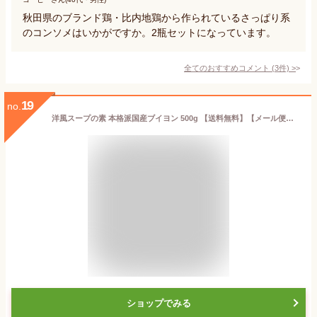
秋田県のブランド鶏・比内地鶏から作られているさっぱり系
のコンソメはいかがですか。2瓶セットになっています。
全てのおすすめコメント
(
3
件)
>
19
no.
洋風スープの素 本格派国産ブイヨン 500g 【送料無料】【メール便で郵便ポストにお届け】【代引不可】【時間指定不可】 化学調味料無添加 動物性素材不使用 遺伝子組換え材料不使用 [05] NICHIGA(ニチガ)
ショップでみる