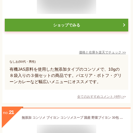
ショップでみる
価格と在庫を
楽天
でチェック
>>
なしお(50代・男性)
有機JAS原料を使用した無添加タイプのコンソメで、10gの
８袋入りの３個セットの商品です。パエリア・ポトフ・グリ
ーンカレーなど幅広いメニューにオススメです。
全てのおすすめコメント
(
4
件)
>
21
no.
無添加 コンソメ ブイヨン コンソメスープ 国産 野菜ブイヨン 30包 粉末 パウダー スープの素 味付け フライドポテト 煮込み料理 洋風料理 炒め物 三幸産業 楽天ランキング1位獲得 贈り物