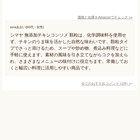
価格と在庫を
Amazon
でチェック
>>
soraあおい(60代・女性)
シマヤ 無添加チキンコンソメ 顆粒は、化学調味料を使用せ
ず、チキンのうま味を活かした自然な味わいです。顆粒タイ
プでさっと溶けるため、スープや炒め物、煮込み料理などに
手軽に使えます。素材の風味を引き立てながらコクを加えら
れ、さまざまなメニューの味付けに役立ちます。常備してお
くと幅広い料理に活用しやすい商品です。
全てのおすすめコメント
(
1
件)
>