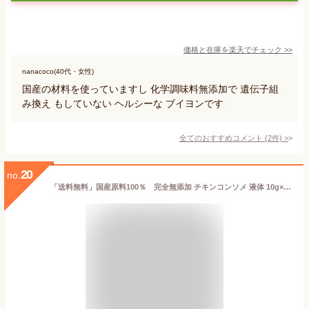
価格と在庫を
楽天
でチェック
>>
nanacoco(40代・女性)
国産の材料を使っていますし 化学調味料無添加で 遺伝子組
み換え もしていない ヘルシーな ブイヨンです
全てのおすすめコメント
(
2
件)
>
20
no.
「送料無料」国産原料100％ 完全無添加 チキンコンソメ 液体 10g×24袋 有機野菜使用