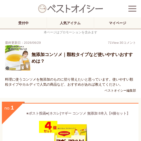
受付中
人気アイテム
マイページ
本ページはプロモーションを含みます
最終更新日：2026/06/29
71
View
30
コメント
無添加コンソメ｜顆粒タイプなど使いやすいおすす
めは？
料理に使うコンソメを無添加のものに切り替えたいと思っています。使いやすい顆
粒タイプやカルディで人気の商品など、おすすめがあれば教えてください。
ベストオイシー編集部
1
no.
■ポスト投函■[ネスレ]マギー コンソメ 無添加 8本入【4個セット】