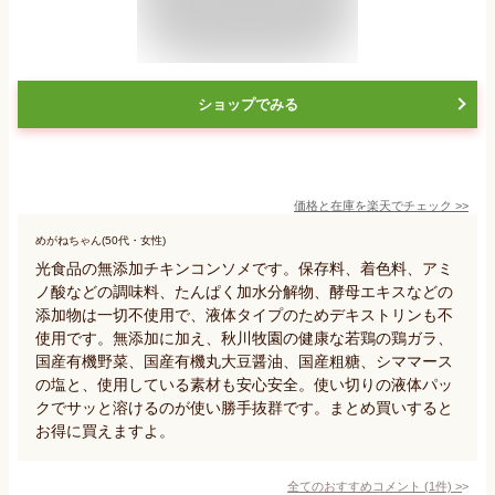
ショップでみる
価格と在庫を
楽天
でチェック
>>
めがねちゃん(50代・女性)
光食品の無添加チキンコンソメです。保存料、着色料、アミ
ノ酸などの調味料、たんぱく加水分解物、酵母エキスなどの
添加物は一切不使用で、液体タイプのためデキストリンも不
使用です。無添加に加え、秋川牧園の健康な若鶏の鶏ガラ、
国産有機野菜、国産有機丸大豆醤油、国産粗糖、シママース
の塩と、使用している素材も安心安全。使い切りの液体パッ
クでサッと溶けるのが使い勝手抜群です。まとめ買いすると
お得に買えますよ。
全てのおすすめコメント
(
1
件)
>