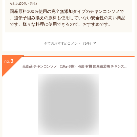
なしお(50代・男性)
国産原料100％使用の完全無添加タイプのチキンコンソメで
、遺伝子組み換えの原料も使用していない安全性の高い商品
です。様々な料理に使用できるので、おすすめです。
全てのおすすめコメント（3件）
3
no.
光食品 チキンコンソメ （10g×8袋）×5袋 有機 国産絵若鶏 チキンスープ コンソメ 鶏ガラ 鶏がら 無添加 無化調 液体タイプ 小袋 使い切り 小分け スープ だし 調味だし スープ 万能だし 送料無料