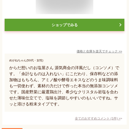
ショップでみる
価格と在庫を
楽天
でチェック
>>
めがねちゃん(50代・女性)
からだ想いのお塩屋さん 源気商会の洋風だし（コンソメ）で
す。「余計なものは入れない」にこだわり、保存料などの添
加物はもちろん、アミノ酸や酵母エキスなどのうま味調味料
も一切使わず、素材の力だけで作った本当の無添加コンソメ
です。国産野菜に厳選鶏出汁、希少なクリスタル岩塩を合わ
せた薄味仕立てで、塩味を調節しやすいのもいいですね。サ
ッと溶ける粉末タイプです。
全てのおすすめコメント
(
1
件)
>