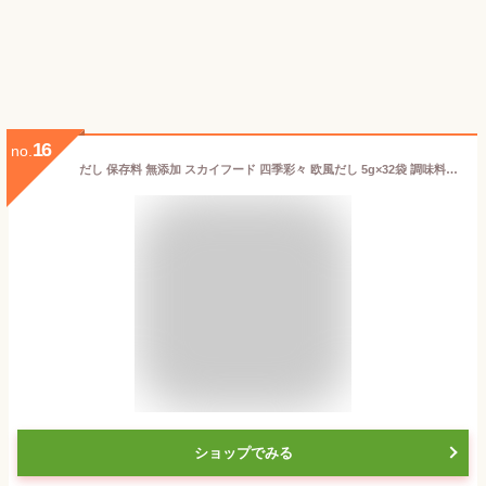
16
no.
だし 保存料 無添加 スカイフード 四季彩々 欧風だし 5g×32袋 調味料 購入金額別特典あり オーガニック 正規品 厳選素材 食品添加物不使用 コンソメ スープ ノンケミカル 自然
ショップでみる