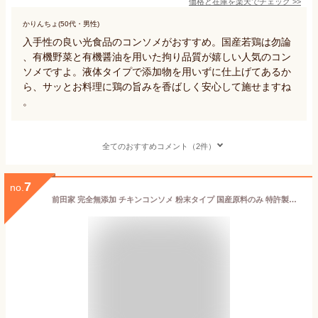
価格と在庫を
楽天
でチェック
>>
かりんちょ(50代・男性)
入手性の良い光食品のコンソメがおすすめ。国産若鶏は勿論
、有機野菜と有機醤油を用いた拘り品質が嬉しい人気のコン
ソメですよ。液体タイプで添加物を用いずに仕上げてあるか
ら、サッとお料理に鶏の旨みを香ばしく安心して施せますね
。
全てのおすすめコメント（2件）
7
no.
前田家 完全無添加 チキンコンソメ 粉末タイプ 国産原料のみ 特許製法 料理のベーススープ 離乳食としても 無塩 化学調味料 酵母エキス グルテンフリー 醤油不使用 MAEDAYA 1000円ポッキリ 送料無料