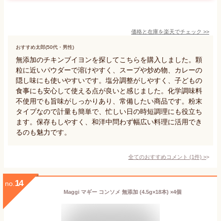
価格と在庫を
楽天
でチェック
>>
おすすめ太郎(50代・男性)
無添加のチキンブイヨンを探してこちらを購入しました。顆
粒に近いパウダーで溶けやすく、スープや炒め物、カレーの
隠し味にも使いやすいです。塩分調整がしやすく、子どもの
食事にも安心して使える点が良いと感じました。化学調味料
不使用でも旨味がしっかりあり、常備したい商品です。粉末
タイプなので計量も簡単で、忙しい日の時短調理にも役立ち
ます。保存もしやすく、和洋中問わず幅広い料理に活用でき
るのも魅力です。
全てのおすすめコメント
(
1
件)
>
14
no.
Maggi マギー コンソメ 無添加 (4.5g×18本) ×4個