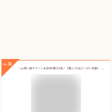
11
no.
＼お買い物マラソン★店内P最大3倍／《選んで3点クーポン対象》 源気商会の洋風だし 120g / 無添加 コンソメ だし 粉末 酵母エキス不使用 アミノ酸不使用 保存料不使用 野菜スープ 飲むお出汁 ヒマラヤ岩塩 クリスタル岩塩 メール便 [3] [yoc]