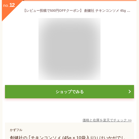
12
no.
【レビュー投稿で500円OFFクーポン】 創健社 チキンコンソメ 45g 10個 コンソメ 無添加チキンコンソメ 化学調味用不使用 固形 固形タイプ コンソメスープ スープ カレー シチュー ポトフ 洋風 中華 お料理 料理 調味料 ランキング 業務用 大容量 送料無料 福袋
ショップでみる
価格と在庫を
楽天
でチェック
>>
かずフル
創健社の ｢チキンコンソメ (45g × 10袋入り)｣ はいかがでし