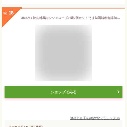
18
no.
UMAMY 比内地鶏コンソメスープの素2個セット うま味調味料無添加 塩分控えめ パウダー 瓶入り 父 誕生日プレゼント 女性 人気 ギフト おしゃれ プレゼント 人気商品 父の日 父の日ギフト 御中元 お中元 お中元ギフト
ショップでみる
価格と在庫を
Amazon
でチェック
>>
コーヒーさん(40代・男性)