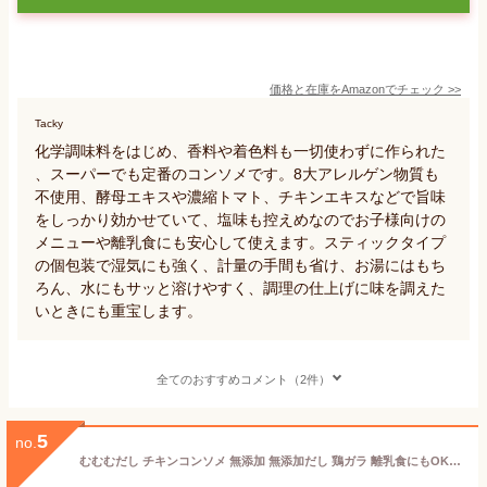
価格と在庫を
Amazon
でチェック
>>
Tacky
化学調味料をはじめ、香料や着色料も一切使わずに作られた
、スーパーでも定番のコンソメです。8大アレルゲン物質も
不使用、酵母エキスや濃縮トマト、チキンエキスなどで旨味
をしっかり効かせていて、塩味も控えめなのでお子様向けの
メニューや離乳食にも安心して使えます。スティックタイプ
の個包装で湿気にも強く、計量の手間も省け、お湯にはもち
ろん、水にもサッと溶けやすく、調理の仕上げに味を調えた
いときにも重宝します。
全てのおすすめコメント（2件）
5
no.
むむむだし チキンコンソメ 無添加 無添加だし 鶏ガラ 離乳食にもOK 化学調味料 酵母エキス 不使用