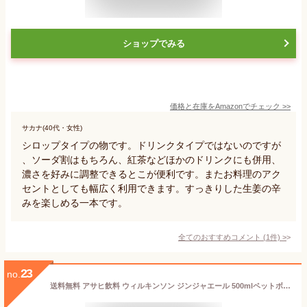
ショップでみる
価格と在庫を
Amazon
でチェック
>>
サカナ(40代・女性)
シロップタイプの物です。ドリンクタイプではないのですが
、ソーダ割はもちろん、紅茶などほかのドリンクにも併用、
濃さを好みに調整できるとこが便利です。またお料理のアク
セントとしても幅広く利用できます。すっきりした生姜の辛
みを楽しめる一本です。
全てのおすすめコメント
(
1
件)
>
23
no.
送料無料 アサヒ飲料 ウィルキンソン ジンジャエール 500mlペットボトル×24本入 ※北海道・沖縄・離島は別途送料が必要。