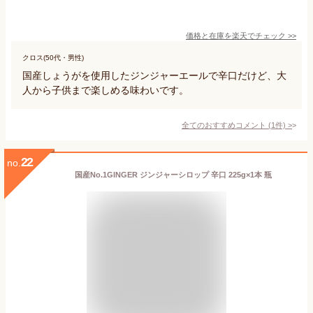
価格と在庫を
楽天
でチェック
>>
クロス(50代・男性)
国産しょうがを使用したジンジャーエールで辛口だけど、大
人から子供まで楽しめる味わいです。
全てのおすすめコメント
(
1
件)
>
22
no.
国産No.1GINGER ジンジャーシロップ 辛口 225g×1本 瓶