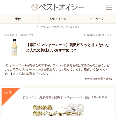
受付中
人気アイテム
マイページ
本ページはプロモーションを含みます
最終更新日：2026/07/09
25098
View
39
コメント
【辛口ジンジャーエール】刺激ピリッと甘くないな
ど人気の美味しいおすすめは？
ジンジャーエールが好きなのですが、スーパーにあるものは甘めのものが多く、ピ
リッと辛口のジンジャーエールが飲みたいなと思っています。箱買いでもいいの
で、オススメあれば教えてください！
momocon(40代・女性)
1
no.
【1ケース】【送料無料】能勢 ジンジャーエール（瓶）250ml×12本