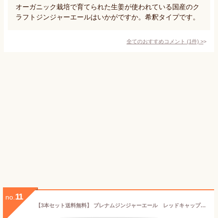
オーガニック栽培で育てられた生姜が使われている国産のク
ラフトジンジャーエールはいかがですか。希釈タイプです。
全てのおすすめコメント
(
1
件)
>
11
no.
【3本セット送料無料】 ブレナムジンジャーエール レッドキャップ 355ml×3本 ※北海道・九州・沖縄県は送料無料対象外 ジンジャーエール 辛口 [T.1542.SE]