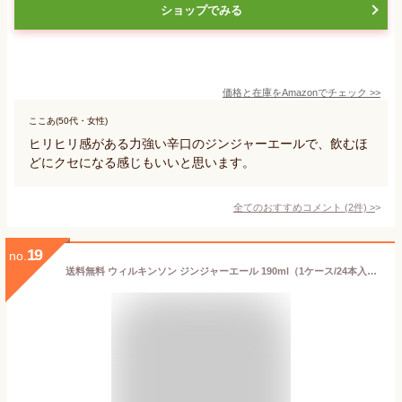
ショップでみる
価格と在庫を
Amazon
でチェック
>>
ここあ(50代・女性)
ヒリヒリ感がある力強い辛口のジンジャーエールで、飲むほ
どにクセになる感じもいいと思います。
全てのおすすめコメント
(
2
件)
>
19
no.
送料無料 ウィルキンソン ジンジャーエール 190ml（1ケース/24本入り） （北海道・沖縄＋890円）