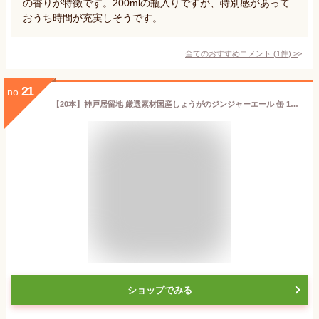
の香りが特徴です。200mlの瓶入りですが、特別感があって
おうち時間が充実しそうです。
全てのおすすめコメント
(
1
件)
>
21
no.
【20本】神戸居留地 厳選素材国産しょうがのジンジャーエール 缶 185ml 炭酸 微炭酸 国産 生姜 辛口 子ども ジュース 箱 富永貿易【D】
ショップでみる