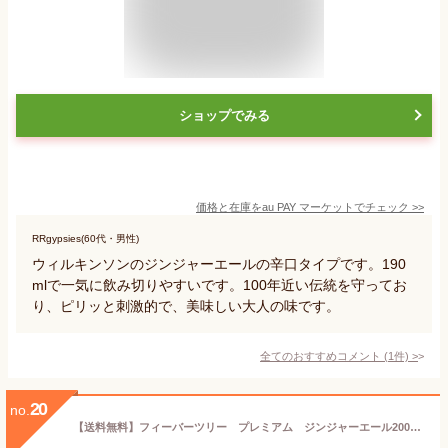
ショップでみる
価格と在庫を
au PAY マーケット
でチェック
>>
RRgypsies(60代・男性)
ウィルキンソンのジンジャーエールの辛口タイプです。190
mlで一気に飲み切りやすいです。100年近い伝統を守ってお
り、ピリッと刺激的で、美味しい大人の味です。
全てのおすすめコメント
(
1
件)
>
20
no.
【送料無料】フィーバーツリー プレミアム ジンジャーエール200ml×3本セット