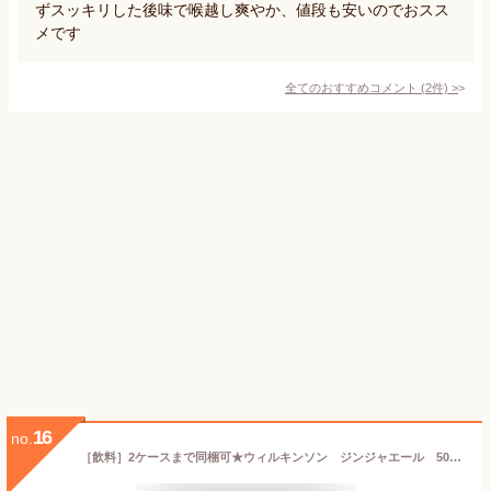
ずスッキリした後味で喉越し爽やか、値段も安いのでおスス
メです
全てのおすすめコメント
(
2
件)
>
16
no.
［飲料］2ケースまで同梱可★ウィルキンソン ジンジャエール 500mlPET 1ケース24本入り （辛口）（ジンジャーエール）アサヒ飲料