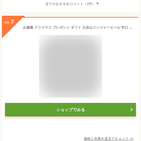
全てのおすすめコメント（2件）
7
no.
お歳暮 クリスマス プレゼント ギフト 土佐山ジンジャーエール 辛口 Mサイズ200ml 夢産地とさやま 国産 しょうが 生姜 炭酸 ジュース カクテルベース ジンジャエール 辛口 スパイス ホテル使用 プレゼント プチギフト 冷たい 贈答品 瓶 クラフトジンジャーエール 誕生日
ショップでみる
価格と在庫を
楽天
でチェック
>>