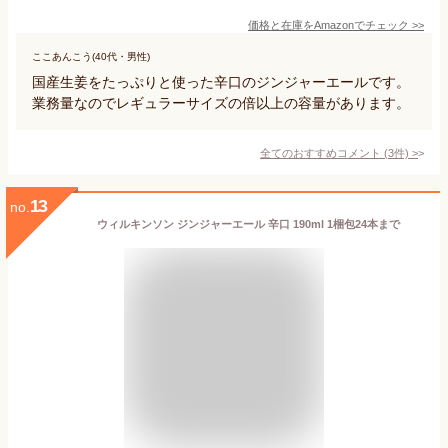
価格と在庫を
Amazon
でチェック
>>
ここあんこう(40代・男性)
国産生姜をたっぷりと使った辛口のジンジャーエールです。
業務量なのでレギュラーサイズの倍以上の容量があります。
全てのおすすめコメント
(
3
件)
>
13
no.
ウィルキンソン ジンジャーエール 辛口 190ml 1梱包24本まで