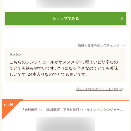
ショップでみる
価格と在庫を
楽天
でチェック
>>
ランラン
こちらのジンジャエールがオススメです｡程よいピリ辛なの
でとても飲みやすいです｡クセになる辛さなのでとても美味
しいです｡24本入りなのでとても良いです｡
全てのおすすめコメント
(
1
件)
>
9
no.
『送料無料！』（地域限定）アサヒ飲料 ウィルキンソン ジンジャーエール 辛口 500mlペットボトル（24本入り1ケース）PET※ご注文いただいてから4日～14日の間に発送いたします。/ah/