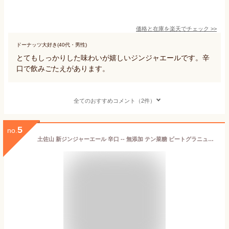
価格と在庫を
楽天
でチェック
>>
ドーナッツ大好き(40代・男性)
とてもしっかりした味わいが嬉しいジンジャエールです。辛
口で飲みごたえがあります。
全てのおすすめコメント（2件）
5
no.
土佐山 新ジンジャーエール 辛口 -- 無添加 テン菜糖 ビートグラニュー糖 有機栽培 無農薬 生姜 使用 高知県 Ginger ale YT (6本)