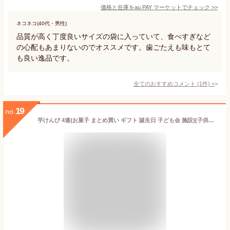
価格と在庫を
au PAY マーケット
でチェック
>>
ネコネコ(40代・男性)
品質が高く丁度良いサイズの袋に入っていて、食べすぎなど
の心配もあまりないのでオススメです。歯ごたえも味もとて
も良い逸品です。
全てのおすすめコメント
(
1
件)
>
19
no.
芋けんぴ 4連{お菓子 まとめ買い ギフト 誕生日 子ども会 施設}[子供会 保育園 幼稚園 景品 イベント お祭り プレゼント 人気]【色柄指定不可】【不良対応不可】