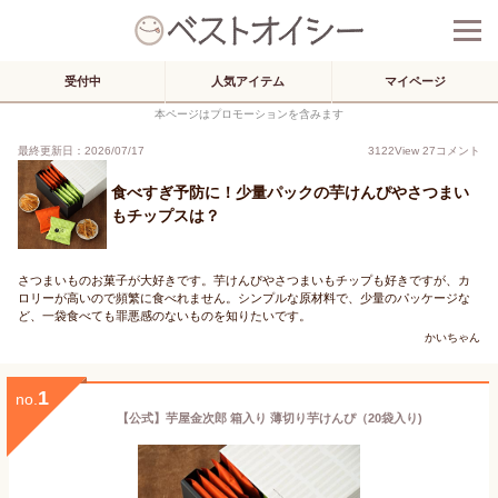
受付中
人気アイテム
マイページ
本ページはプロモーションを含みます
最終更新日：2026/07/17
3122
View
27
コメント
食べすぎ予防に！少量パックの芋けんぴやさつまい
もチップスは？
さつまいものお菓子が大好きです。芋けんぴやさつまいもチップも好きですが、カ
ロリーが高いので頻繁に食べれません。シンプルな原材料で、少量のパッケージな
ど、一袋食べても罪悪感のないものを知りたいです。
かいちゃん
1
no.
【公式】芋屋金次郎 箱入り 薄切り芋けんぴ（20袋入り)