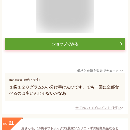
ショップでみる
価格と在庫を
楽天
でチェック
>>
nanacoco(40代・女性)
１袋１２０グラムの小分け芋けんぴです。でも一回に全部食
べるのは多いんじゃないかなあ
全てのおすすめコメント
(
1
件)
>
21
no.
おさっち。10袋ギフトボックス(農家ソムリエ〜ずの徳島県産なると金時さつま芋チップス)