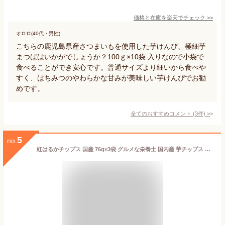
価格と在庫を
楽天
でチェック
>>
オロロ(40代・男性)
こちらの鹿児島県産さつまいもを使用した芋けんぴ、極細芋
まつばはいかがでしょうか？100ｇ×10袋 入りなので小袋で
食べることができ安心です。普通サイズより細いから食べや
すく、はちみつのやわらかな甘みが美味しい芋けんぴでお勧
めです。
全てのおすすめコメント
(
3
件)
>
5
no.
紅はるかチップス 国産 76g×3袋 グルメな栄養士 国内産 芋チップス さつまいもチップス 野菜チップ おやつ 化学調味料不使用