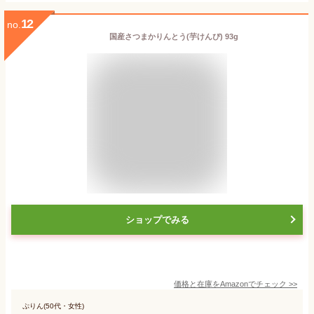
12
no.
国産さつまかりんとう(芋けんぴ) 93g
ショップでみる
価格と在庫を
Amazon
でチェック
>>
ぷりん(50代・女性)