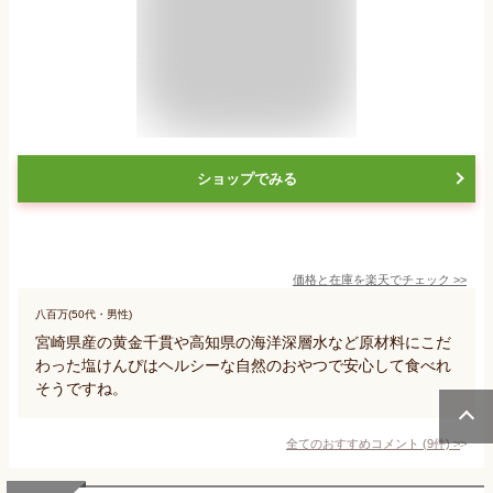
ショップでみる
価格と在庫を
楽天
でチェック
>>
八百万(50代・男性)
宮崎県産の黄金千貫や高知県の海洋深層水など原材料にこだ
わった塩けんぴはヘルシーな自然のおやつで安心して食べれ
そうですね。
全てのおすすめコメント
(
9
件)
>