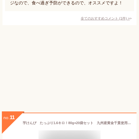
ジなので、食べ過ぎ予防ができるので、オススメですよ！
全てのおすすめコメント
(
1
件)
>
11
no.
芋けんぴ たっぷり1.6キロ！80g×20袋セット 九州産黄金千貫使用 ケンピ