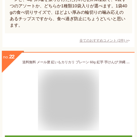
つのアソートか、どちらか1種類10袋入りが選べます。1袋40
gの食べ切りサイズで、ほどよい厚みの輪切りの噛み応えの
あるチップスですから、食べ過ぎ防止にちょうどいいと思い
ます。
全てのおすすめコメント
(
2
件)
>
22
no.
送料無料 メール便 紅いもカリカリ プレーン 60g 紅芋 芋けんぴ 沖縄 お土産 スイーツ お菓子 和菓子 かりんとう 敬老の日 バラマキ お得なまとめ買い