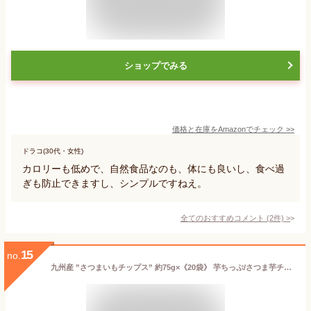
ショップでみる
価格と在庫を
Amazon
でチェック
>>
ドラコ(30代・女性)
カロリーも低めで、自然食品なのも、体にも良いし、食べ過
ぎも防止できますし、シンプルですねえ。
全てのおすすめコメント
(
2
件)
>
15
no.
九州産 ”さつまいもチップス” 約75g×《20袋》 芋ちっぷ/さつま芋チップ/芋けんぴ 送料無料