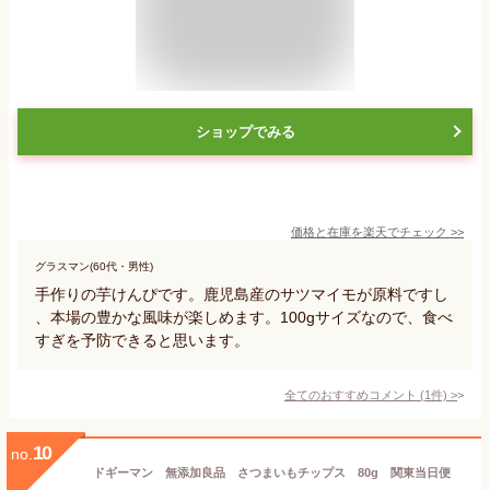
ショップでみる
価格と在庫を
楽天
でチェック
>>
グラスマン(60代・男性)
手作りの芋けんぴです。鹿児島産のサツマイモが原料ですし
、本場の豊かな風味が楽しめます。100gサイズなので、食べ
すぎを予防できると思います。
全てのおすすめコメント
(
1
件)
>
10
no.
ドギーマン 無添加良品 さつまいもチップス 80g 関東当日便