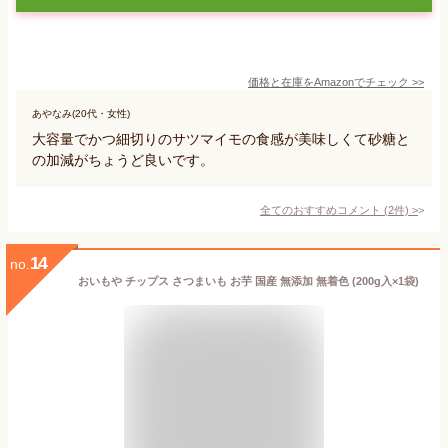
価格と在庫を
Amazon
でチェック
>>
あやなみ(20代・女性)
大容量でかつ細切りのサツマイモの食感が美味しくて砂糖と
の加減がちょうど良いです。
全てのおすすめコメント
(
2
件)
>
14
no.
おいもや チップス さつまいも お芋 国産 無添加 無着色 (200g入×1袋)