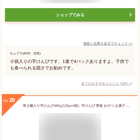
ショップでみる
価格と在庫を
楽天
でチェック
>>
ちょプラ(40代・女性)
小袋入りの芋けんぴです。1連で4パックありますよ。子供で
も食べられる固さでお勧めです。
全てのおすすめコメント
(
1
件)
>
20
no.
希少糖入り芋けんぴ480g(120g×4袋）芋けんぴ 間食 おやつ お菓子 希少糖 黄金千貫 小分け 送料無料