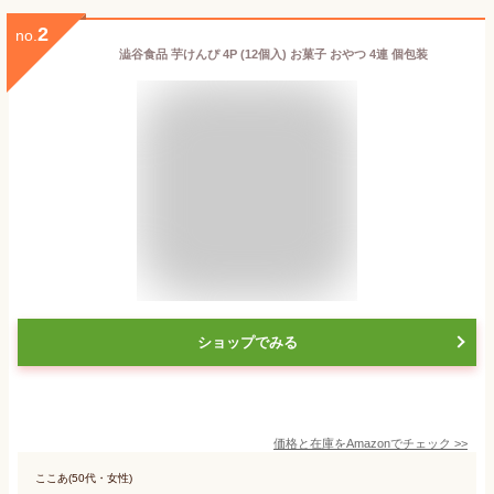
2
no.
澁谷食品 芋けんぴ 4P (12個入) お菓子 おやつ 4連 個包装
ショップでみる
価格と在庫を
Amazon
でチェック
>>
ここあ(50代・女性)