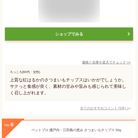
ショップでみる
価格と在庫を
楽天
でチェック
>>
ろっころ(60代・女性)
上質な紅はるかのさつまいもチップスはいかがでしょうか。
サクっと食感が良く、素材の甘みや旨みも感じられて美味し
く召し上がれます。
全てのおすすめコメント
(
5
件)
>
6
no.
ペットプロ 瀬戸内・江田島の恵み さつまいもチップス 50g