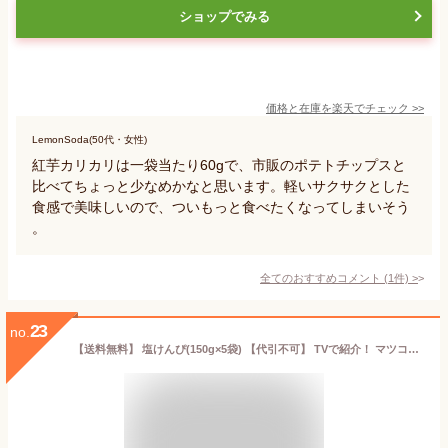
ショップでみる
価格と在庫を
楽天
でチェック
>>
LemonSoda(50代・女性)
紅芋カリカリは一袋当たり60gで、市販のポテトチップスと
比べてちょっと少なめかなと思います。軽いサクサクとした
食感で美味しいので、ついもっと食べたくなってしまいそう
。
全てのおすすめコメント
(
1
件)
>
23
no.
【送料無料】 塩けんぴ(150g×5袋) 【代引不可】 TVで紹介！ マツコの知らない世界【芋けんぴの世界】 高知 ほんのり塩あじ さつまいも お菓子 芋けんぴ ケンピ 芋 南国製菓 水車亭 お土産 特産