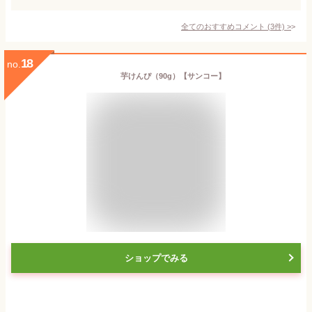
全てのおすすめコメント
(
3
件)
>
18
no.
芋けんぴ（90g）【サンコー】
ショップでみる