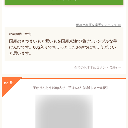
価格と在庫を
楽天
でチェック
>>
chai(50代・女性)
国産のさつまいもと紫いもを国産米油で揚げたシンプルな芋
けんぴです。80g入りでちょっとしたおやつにちょうどよい
と思います。
全てのおすすめコメント
(
2
件)
>
9
no.
芋かりんとう100g入り 芋けんぴ【お試しメール便】