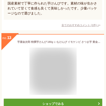
国産素材で丁寧に作られた芋けんぴです。素材の味が生かさ
れていて甘くて食感も良くて美味しかったです。少量パッケ
ージなので選びました。
全てのおすすめコメント
(
1
件)
>
13
no.
芋屋金次郎 特撰芋けんぴ 180g いもけんぴ イモケンピ さつま芋 黄金千貫
ショップでみる