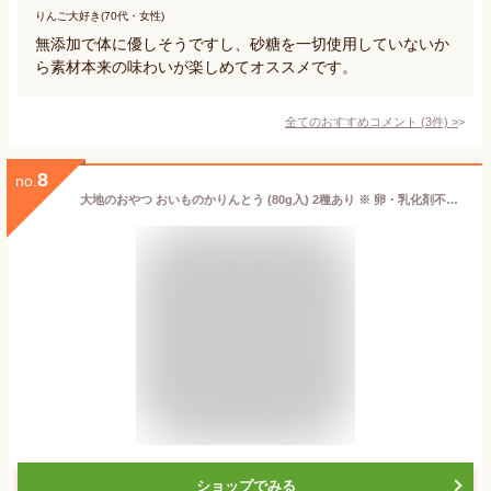
りんご大好き(70代・女性)
無添加で体に優しそうですし、砂糖を一切使用していないか
ら素材本来の味わいが楽しめてオススメです。
全てのおすすめコメント
(
3
件)
>
8
no.
大地のおやつ おいものかりんとう (80g入) 2種あり ※ 卵・乳化剤不使用【無添加 芋けんぴ 和菓子 プチギフト 御中元 お中元 御歳暮 お歳暮 内祝 ギフト プレゼント 挨拶 お礼 誕生日 母の日 父の日 敬老の日】
ショップでみる