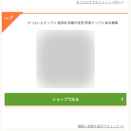
全てのおすすめコメント
(
1
件)
>
7
no.
さつまいもチップス 無添加 砂糖不使用 野菜チップス 阪本農園
ショップでみる
価格と在庫を
楽天
でチェック
>>