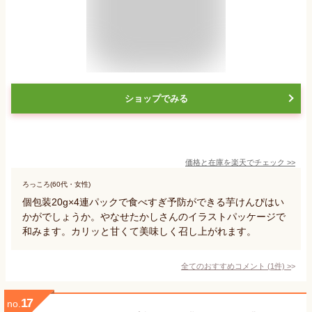
ショップでみる
価格と在庫を
楽天
でチェック
>>
ろっころ(60代・女性)
個包装20g×4連パックで食べすぎ予防ができる芋けんぴはい
かがでしょうか。やなせたかしさんのイラストパッケージで
和みます。カリッと甘くて美味しく召し上がれます。
全てのおすすめコメント
(
1
件)
>
17
no.