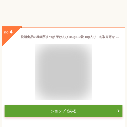
4
no.
松浦食品の極細芋まつば 芋けんぴ100g×10袋 1kg入り お取り寄せ 菓子 大容量 さつま芋 宅配便送料無料
ショップでみる