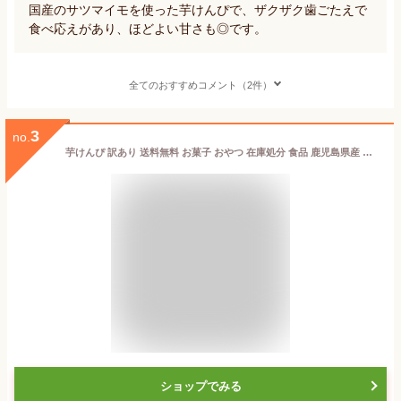
国産のサツマイモを使った芋けんぴで、ザクザク歯ごたえで
食べ応えがあり、ほどよい甘さも◎です。
全てのおすすめコメント（2件）
3
no.
芋けんぴ 訳あり 送料無料 お菓子 おやつ 在庫処分 食品 鹿児島県産 さつまいもスティック ぽりっこ芋 60g 4パックセット 3種のさつま芋 スナック フライ 九州産産 国産 無添加 砂糖・食塩不使用 さつまいも 芋
ショップでみる