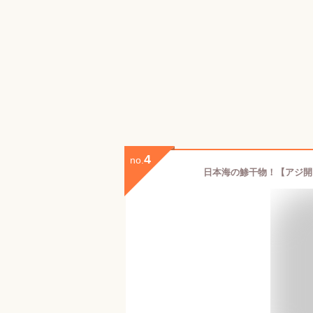
4
no.
日本海の鯵干物！【アジ開き