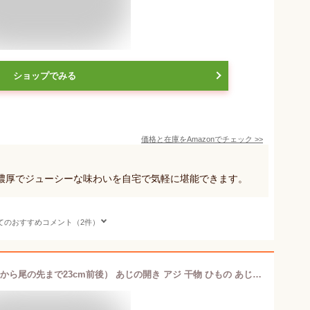
ショップでみる
価格と在庫を
Amazon
でチェック
>>
濃厚でジューシーな味わいを自宅で気軽に堪能できます。
てのおすすめコメント（2件）
あじの干物（1尾・120〜140g・頭の先から尾の先まで23cm前後） あじの開き アジ 干物 ひもの あじ 鯵 真あじ 国産 島根県産 一夜干し 無添加 天日塩 お取り寄せグルメ 産地直送 朝食 おつまみ 青魚 おかず 海鮮 魚 バーベキュー 冷凍 山陰 日本海 岡富商店