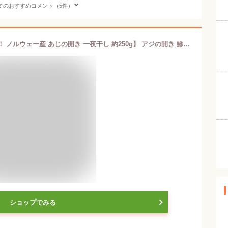
てのおすすめコメント（5件）
【このご時世に価格見直し値下げ！！！ ノルウェー産 あじの開き 一夜干し 約250g】 アジの開き 鯵の開き あじ 開き海鮮 干物 ひもの 冷凍 真空パック ちょい足しグルメ お取り寄せグルメ BBQ ギフト 父の日 母の日 敬老の日 時短グルメ 保存食
ショップでみる