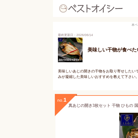
本ペ
最終更新日：2026/06/14
美味しい干物が食べた
美味しいあじの開きの干物をお取り寄せしたい
みが凝縮した美味しいおすすめを教えて下さい
1
no.