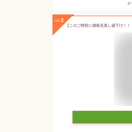
全
2
no.