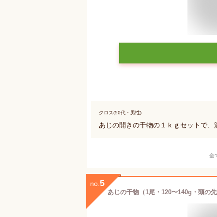
クロス(50代・男性)
あじの開きの干物の１ｋｇセットで、
全
5
no.