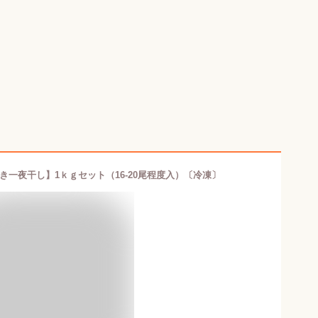
一夜干し】1ｋｇセット（16-20尾程度入）〔冷凍〕