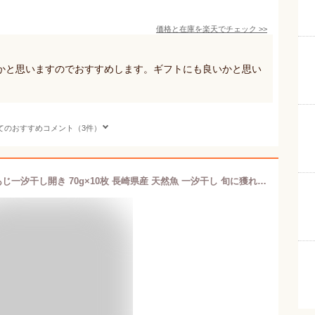
価格と在庫を
楽天
でチェック
>>
かと思いますのでおすすめします。ギフトにも良いかと思い
てのおすすめコメント（3件）
ギフト うえはら株式会社 対馬五月真あじ一汐干し開き 70g×10枚 長崎県産 天然魚 一汐干し 旬に獲れたアジ 急速凍結