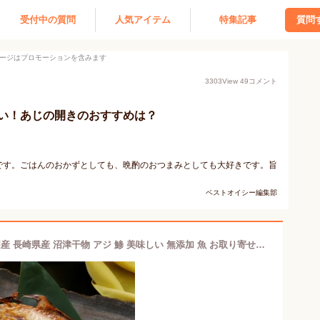
受付中の質問
人気アイテム
特集記事
質問
ージはプロモーションを含みます
3303
View
49
コメント
い！あじの開きのおすすめは？
です。ごはんのおかずとしても、晩酌のおつまみとしても大好きです。旨
。
ベストオイシー編集部
真あじの開き3枚セット 干物 ひもの 国産 長崎県産 沼津干物 アジ 鯵 美味しい 無添加 魚 お取り寄せグルメ ご飯のお供 朝食 酒の肴 おつまみ ギフト 内祝い 誕生日プレゼント 惣菜 和食 おかず 食品 食べ物 朝ごはん 実用的