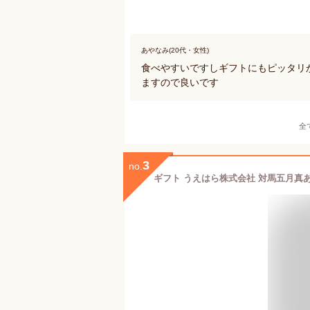
あやなみ(20代・女性)
食べやすいですしギフトにもピッタリ
ますので良いです
全
3
no.