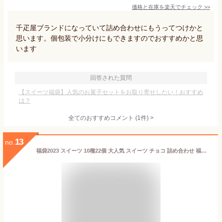
価格と在庫を
楽天
でチェック
>>
千疋屋ブランドになっていて詰め合わせにもうってつけかと
思います。個包装で小分けにもできますのでおすすめかと思
います
回答された質問
【スイーツ福袋】人気のお菓子セットをお取り寄せしたい！おすすめ
は？
全てのおすすめコメント
(
1
件)
>
13
no.
福袋2023 スイーツ 10種22個 大人気 スイーツ チョコ 詰め合わせ 福袋 ギフト 彩果の恵み 生チーズケーキ ティラミス 生羊羹 ティラミスフルーツ マカロン フロランタン 安納芋 猫型ショコラサンド テリーヌショコラ ビジュー缶 クッキー お試し お礼 お祝い 送料無料 あす楽