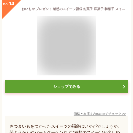
14
no.
おいもや プレゼント 魅惑のスイーツ福袋 お菓子 洋菓子 和菓子 スイートポテト モンブラン 大福 芋けんぴ 焼き芋 バウムクーヘン 芋ようかん 7種セット お歳暮 御歳暮 ギフト お年賀 福袋
ショップでみる
価格と在庫を
Amazon
でチェック
>>
さつまいもをつかったスイーツの福袋はいかがでしょうか。
芋ようかんやバームクーヘンなど7種類のスイーツが楽しめ