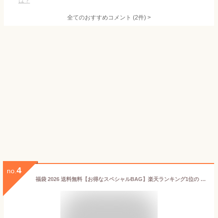
は？
全てのおすすめコメント
(
2
件)
>
4
no.
福袋 2026 送料無料【お得なスペシャルBAG】楽天ランキング1位の バタークリームケーキ や シュトーレン、人気の クッキー や デニッシュ食パンなど お菓子 スイーツ お得な詰め合わせ