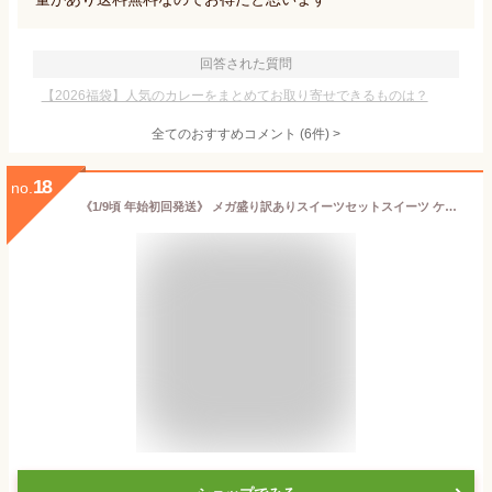
回答された質問
【2026福袋】人気のカレーをまとめてお取り寄せできるものは？
全てのおすすめコメント
(
6
件)
>
18
no.
《1/9頃 年始初回発送》 メガ盛り訳ありスイーツセットスイーツ ケーキ 洋菓子 お菓子 冷凍ケーキ チーズ 福袋 お取り寄せ 2025 訳あり品 アウトレット 食品ロス フードロス 送料無料 お試し 成人の日 誕生日 お祝い パーティ 大人数 ギフト プレゼント 0109001