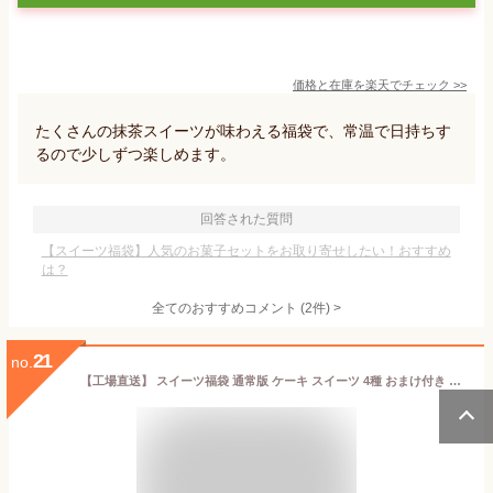
価格と在庫を
楽天
でチェック
>>
たくさんの抹茶スイーツが味わえる福袋で、常温で日持ちす
るので少しずつ楽しめます。
回答された質問
【スイーツ福袋】人気のお菓子セットをお取り寄せしたい！おすすめ
は？
全てのおすすめコメント
(
2
件)
>
21
no.
【工場直送】 スイーツ福袋 通常版 ケーキ スイーツ 4種 おまけ付き シュークリーム 1個 たべるン 冷凍 半解凍 アソート アイスケーキ