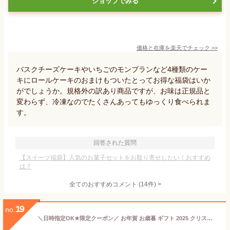
ショップでみる
価格と在庫を
楽天
でチェック
>>
バスクチーズケーキやいちごのモンブランなど4種類のケー
キにロールケーキのおまけもついたとってお得な福袋はいか
がでしょうか。規格外の訳あり商品ですが、お味は正規品と
変わらず、冷凍なのでたくさんあってもゆっくり食べられま
す。
回答された質問
【スイーツ福袋】人気のお菓子セットをお取り寄せしたい！おすすめ
は？
全てのおすすめコメント
(
14
件)
>
19
no.
＼日時指定OK★限定クーポン／ お年賀 お歳暮 ギフト 2025 クリスマス 福袋 食品 詰め合わせ モンブラン 大福 スイートポテト 芋けんぴ バウムクーヘン おしゃれ スイーツ お菓子 和菓子 洋菓子 送料無料 お取り寄せ 手土産 冬ギフト 御歳暮 御年賀 秋 おいもや