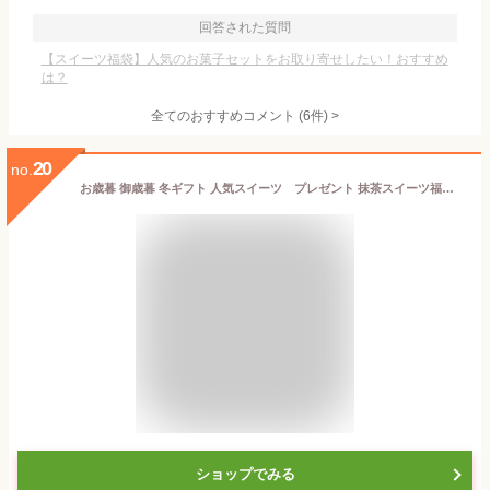
回答された質問
【スイーツ福袋】人気のお菓子セットをお取り寄せしたい！おすすめ
は？
全てのおすすめコメント
(
6
件)
>
20
no.
お歳暮 御歳暮 冬ギフト 人気スイーツ プレゼント 抹茶スイーツ福袋【初夢】11種11個入 送料無料 他商品との同梱不可 § 詰め合わせ 和菓子 高級 お取り寄せ お菓子 内祝 出産 セット土産 里帰り お福袋 食品 お取り寄せグルメ ギフト
ショップでみる