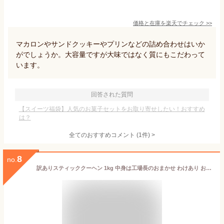
価格と在庫を
楽天
でチェック
>>
マカロンやサンドクッキーやプリンなどの詰め合わせはいか
がでしょうか。大容量ですが大味ではなく質にもこだわって
います。
回答された質問
【スイーツ福袋】人気のお菓子セットをお取り寄せしたい！おすすめ
は？
全てのおすすめコメント
(
1
件)
>
8
no.
訳ありスティッククーヘン 1kg 中身は工場長のおまかせ わけあり お菓子 スイーツ しっとり おやつ おかし 訳アリ 個包装 洋菓子 大容量 業務用 非常食