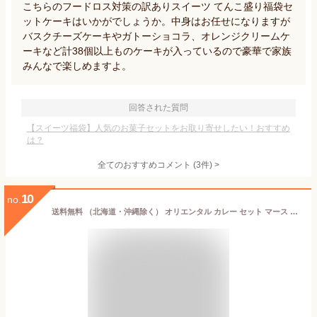
こちらのフードロス対策の訳ありスイーツ てんこ盛り福袋セ
ットケーキはいかがでしょうか。中身はお任せになりますが
バスクチーズケーキやガトーショコラ、オレンジクリームケ
ーキなど計38個以上ものケーキが入っているので豪華で家族
みんなで楽しめますよ。
回答された質問
【スイーツ福袋】人気のお菓子セットをお取り寄せしたい！おすすめ
は？
全てのおすすめコメント
(
3
件)
>
10
no.
送料無料 （北海道・沖縄除く） オリエンタル カレー セット マース カレー レトルト 中辛 5個 マース カレー レトルト 辛口 5個 マース ハヤシ レトルト 5個 食べ比べ 詰め合わせ 15食入 惣菜 福袋 ええもん