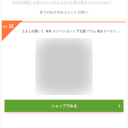
【2026福袋】人気のカレーをまとめてお取り寄せできるものは？
全てのおすすめコメント
(
1
件)
>
12
no.
【 まとめ買い 】 有名 スイーツ セット 千疋屋 バウム 焼きドーナツ クッキー 焼菓子 3点 詰め合せ お菓子 スイーツセット 人気 お茶菓子 手土産 個包装 小分け 手土産 年始 お返し 挨拶 出産内祝い お祝い 食べ比べ お菓子福袋 お試し (AD)軽 80代 結婚祝い お歳暮 七五三
ショップでみる