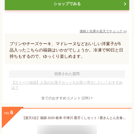
ショップでみる
価格と在庫を
楽天
でチェック
>>
プリンやチーズケーキ、マドレーヌなどおいしい洋菓子が5
品入ったこちらの福袋はいかがでしょうか。冷凍で90日と日
持ちもするので、ゆっくり楽しめます。
回答された質問
【スイーツ福袋】人気のお菓子セットをお取り寄せしたい！おすすめ
は？
全てのおすすめコメント
(
2
件)
>
6
no.
【楽天1位】福袋 2025 岐阜 中津川 栗尽くしセット / 栗きんとん生食パン 栗きんとん かりんとう栗きんとん味 ちこり茶 スイーツ グルメ / 楽天うまいもの大会 福袋セット 栗きんとん 発祥の地 贈り物 ギフト