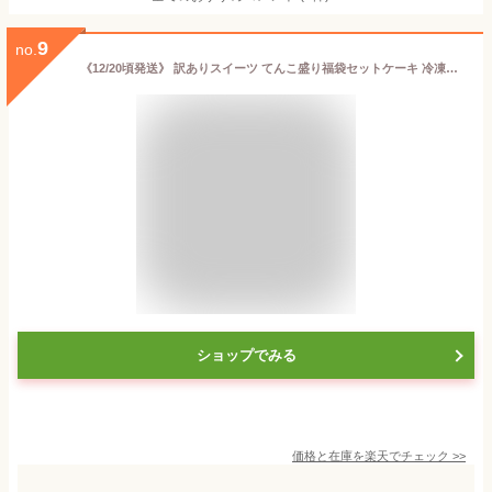
9
no.
《12/20頃発送》 訳ありスイーツ てんこ盛り福袋セットケーキ 冷凍ケーキ 洋菓子 スイーツ チョコ チーズ お菓子 福袋 お取り寄せ 2024 訳あり品 アウトレット 食品ロス フードロス 送料無料 誕生日 クリスマス お歳暮 パーティ 大人数 ギフト プレゼント 1220012D
ショップでみる
価格と在庫を
楽天
でチェック
>>