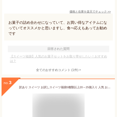
価格と在庫を
楽天
でチェック
>>
お菓子の詰め合わせになっていて、お買い得なアイテムにな
っていてオススメかと思いますし、食べ応えもあってお勧め
です
回答された質問
【スイーツ福袋】人気のお菓子セットをお取り寄せしたい！おすすめ
は？
全てのおすすめコメント
(
1
件)
>
3
no.
訳あり スイーツ お試しスイーツ福袋5種類以上20～25個入り 人気 お菓子 個包装 1kg以上 詰め合わせ