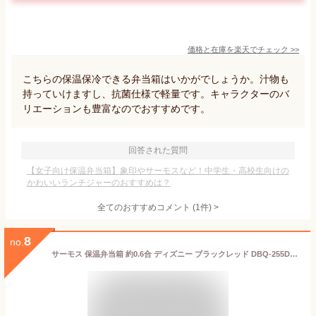
価格と在庫を
楽天
でチェック
>>
こちらの保温保冷できる弁当箱はいかがでしょうか。汁物も
持っていけますし、抗菌仕様で軽量です。キャラクターのバ
リエーションも豊富なのでおすすめです。
回答された質問
【女子向け保温弁当箱】象印やサーモスなど！中学生・高校生向けの
かわいいランチジャーのおすすめは？
全てのおすすめコメント
(
1
件)
>
8
no.
サーモス 保温弁当箱 約0.6合 ディズニー ブラックレッド DBQ-255DS BKR