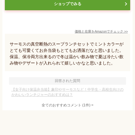
ショップでみる
価格と在庫を
Amazon
でチェック
>>
サーモスの真空断熱のスープランチセットでミントカラーが
とても可愛くてお弁当袋もとてもお洒落だなと思いました。
保温、保冷両方出来るので冬は温かい飲み物で夏は冷たい飲
み物やデザートが入れられて嬉しいかなと思いました。
回答された質問
【女子向け保温弁当箱】象印やサーモスなど！中学生・高校生向けの
かわいいランチジャーのおすすめは？
全てのおすすめコメント
(
1
件)
>