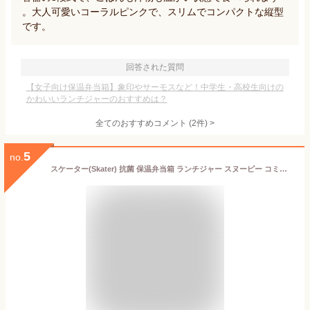
。大人可愛いコーラルピンクで、スリムでコンパクトな縦型
です。
回答された質問
【女子向け保温弁当箱】象印やサーモスなど！中学生・高校生向けの
かわいいランチジャーのおすすめは？
全てのおすすめコメント
(
2
件)
>
5
no.
スケーター(Skater) 抗菌 保温弁当箱 ランチジャー スヌーピー コミック 560ml KCLJC6AG-A