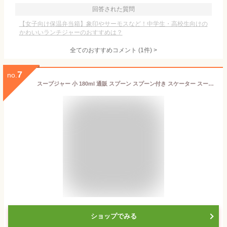
回答された質問
【女子向け保温弁当箱】象印やサーモスなど！中学生・高校生向けの
かわいいランチジャーのおすすめは？
全てのおすすめコメント
(
1
件)
>
7
no.
スープジャー 小 180ml 通販 スプーン スプーン付き スケーター スープボトル スープポット フードジャー フードポット 保温 保冷 お弁当 ランチ おしゃれ かわいい キャラクター お弁当箱 SKATER LJFC2NAG 抗菌 超軽量ステンレスポット 保温ランチジャー 保温弁当箱
ショップでみる