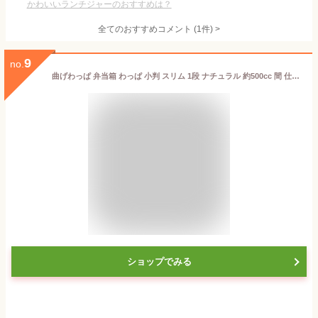
かわいいランチジャーのおすすめは？
全てのおすすめコメント
(
1
件)
>
9
no.
曲げわっぱ 弁当箱 わっぱ 小判 スリム 1段 ナチュラル 約500cc 間 仕切り ランチバンド付き まげわっぱ 木製 おしゃれ 一段 運動会 わっぱ弁当箱 べんとう箱 かわいい 女性 子供 こども 曲げ まげ わっぱ 【10off】
ショップでみる