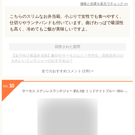
価格と在庫を
楽天
でチェック
>>
こちらのスリムなお弁当箱。小ぶりで女性でも食べやすく、
仕切りやランチバンドも付いています。曲げわっぱで吸湿性
も高く、冷めてもご飯が美味しいですよ。
回答された質問
【女子向け保温弁当箱】象印やサーモスなど！中学生・高校生向けの
かわいいランチジャーのおすすめは？
全てのおすすめコメント
(
1
件)
>
10
no.
サーモス ステンレスランチジャー 約1.3合 ミッドナイトブルー JBG-1801 MDB