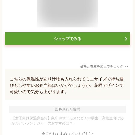
ショップでみる
価格と在庫を
楽天
でチェック
>>
こちらの保温性があり汁物も入れられてミニサイズで持ち運
びもしやすいお弁当箱はいかがでしょうか。花柄デザインで
可愛いので気分も上がります。
回答された質問
【女子向け保温弁当箱】象印やサーモスなど！中学生・高校生向けの
かわいいランチジャーのおすすめは？
全てのおすすめコメント
(
2
件)
>