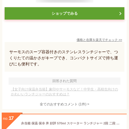
ショップでみる
価格と在庫を
楽天
でチェック
>>
サーモスのスープ容器付きのステンレスランチジャーで、つ
くりたての温かさがキープでき、コンパクトサイズで持ち運
びにも便利です。
回答された質問
【女子向け保温弁当箱】象印やサーモスなど！中学生・高校生向けの
かわいいランチジャーのおすすめは？
全てのおすすめコメント
(
1
件)
>
17
no.
弁当箱 保温 保冷 丼 好評 570ml スケーター ランチジャー 2段 二段 ランチボックス お弁当箱 おしゃれ かわいい キャラクター ディズニー スヌーピー ジブリ ハローキティ サンリオ SKATER STLBD6AG 抗菌 超軽量真空ステンレス丼ジャー 保温ランチジャー 保温弁当箱