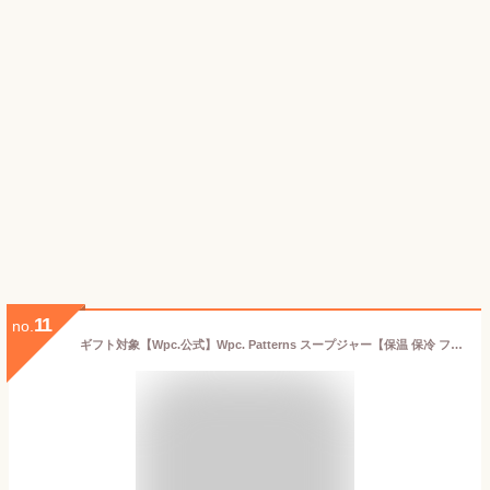
11
no.
ギフト対象【Wpc.公式】Wpc. Patterns スープジャー【保温 保冷 フードジャー お弁当箱 持ち運び 大人 汁物 サラダジャー フルーツ おしゃれ ブランド 北欧 テキスタイル レディース 女性 花柄 300ml かわいい 可愛い 小さい 小さめ ミニ ランチ ステンレス鋼】