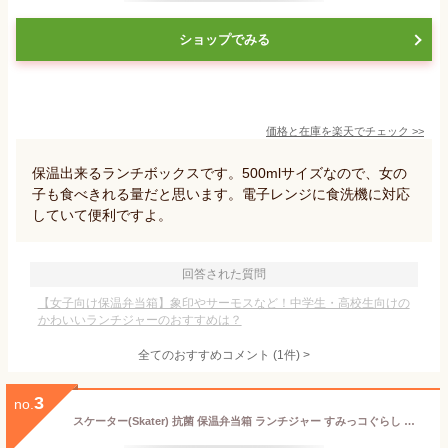
ショップでみる
価格と在庫を
楽天
でチェック
>>
保温出来るランチボックスです。500mlサイズなので、女の
子も食べきれる量だと思います。電子レンジに食洗機に対応
していて便利ですよ。
回答された質問
【女子向け保温弁当箱】象印やサーモスなど！中学生・高校生向けの
かわいいランチジャーのおすすめは？
全てのおすすめコメント
(
1
件)
>
3
no.
スケーター(Skater) 抗菌 保温弁当箱 ランチジャー すみっコぐらし ねこのきょうだい 560ml KCLJC6AG-A