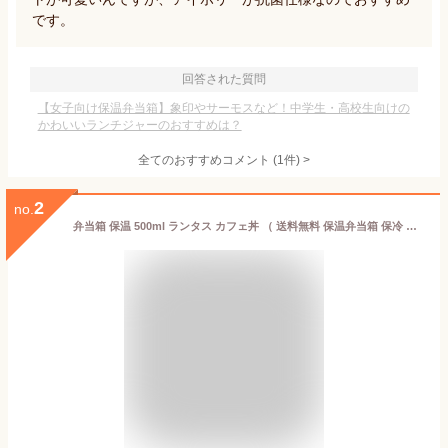
です。
回答された質問
【女子向け保温弁当箱】象印やサーモスなど！中学生・高校生向けの
かわいいランチジャーのおすすめは？
全てのおすすめコメント
(
1
件)
>
2
no.
弁当箱 保温 500ml ランタス カフェ丼 （ 送料無料 保温弁当箱 保冷 お弁当箱 丼 食洗機対応 レンジ対応 食洗機OK レンジOK ランチボックス 弁当 丼ぶり 丼弁当箱 真空断熱構造 ステンレス 保温ランチボックス ）