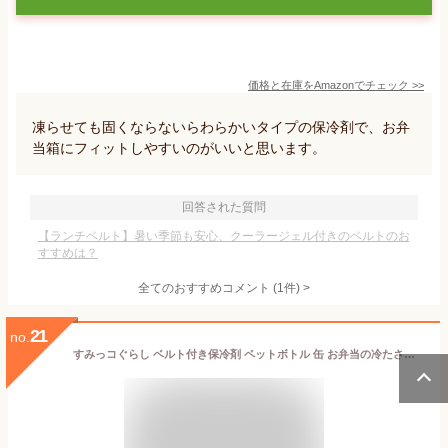
価格と在庫を
Amazon
でチェック
>>
凍らせても固くならないらわらかいタイプの保冷剤で、お弁
当箱にフィットしやすいのがいいと思います。
回答された質問
【ランチベルト】暑い季節も安心、クーラージェル付きのベルトのお
すすめは？
全てのおすすめコメント
(
1
件)
>
21
no.
すみっコぐらし ベルト付き保冷剤 ペットボトル 缶 お弁当の冷たさキープ CLBB1 キャラクターグッズ ゴムベルトで固定 冷却剤 Sk479