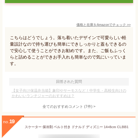
価格と在庫を
Amazon
でチェック
>>
こちらはどうでしょう。落ち着いたデザインで可愛らしい軽
量設計なので持ち運びも簡単にできしっかりと蓋もできるの
で安心して使うことができお勧めです。また、ご飯もふっく
らと詰めることができお手入れも簡単なので気にいっていま
す。
回答された質問
【女子向け保温弁当箱】象印やサーモスなど！中学生・高校生向けの
かわいいランチジャーのおすすめは？
全てのおすすめコメント
(
7
件)
>
19
no.
スケーター 保冷剤 ベルト付き ドナルド ディズニー 14×8cm CLBB1