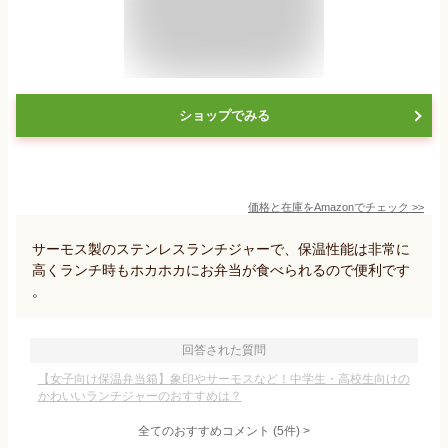
ショップでみる
価格と在庫を
Amazon
でチェック
>>
サーモス製のステンレスランチジャーで、保温性能は非常に
高くランチ時もホカホカにお弁当が食べられるので便利です
。
回答された質問
【女子向け保温弁当箱】象印やサーモスなど！中学生・高校生向けの
かわいいランチジャーのおすすめは？
全てのおすすめコメント
(
5
件)
>