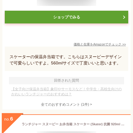
ショップでみる
価格と在庫を
Amazon
でチェック
>>
スケーターの保温弁当箱です。こちらはスヌーピーデザイン
で可愛らしいですよ。560mlサイズで丁度いいと思います。
回答された質問
【女子向け保温弁当箱】象印やサーモスなど！中学生・高校生向けの
かわいいランチジャーのおすすめは？
全てのおすすめコメント
(
1
件)
>
6
no.
ランチジャー スヌーピー お弁当箱 スケーター (Skater) 抗菌 920ml KCLJC9AG-A 保温弁当箱 弁当箱 保温 メンズ レディース 弁当 箱 温かい ランチボックス 小学生 男子 女子 グッズ 中学生 女性 男性 大人 向け かわいい 電子レンジ 保温ジャー スヌーピーランチボックス