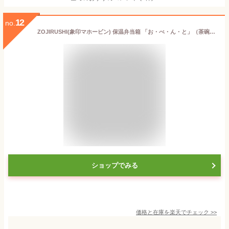
12
no.
ZOJIRUSHI(象印マホービン) 保温弁当箱 「お・べ・ん・と」（茶碗1.2杯分） SZ-JB02-ZD マルチドット SZJB02
ショップでみる
価格と在庫を
楽天
でチェック
>>