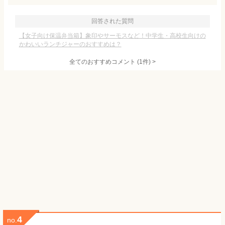
回答された質問
【女子向け保温弁当箱】象印やサーモスなど！中学生・高校生向けの
かわいいランチジャーのおすすめは？
全てのおすすめコメント
(
1
件)
>
4
no.