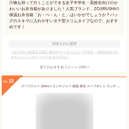
汁物も持って行くことができる女子中学生・高校生向けのか
わいいお弁当箱がありました！人気ブランド、ZOJIRUSHIの
保温お弁当箱「お・べ・ん・と」はいかがでしょうか？バッ
グのスキマに入れやすいタテ型スリムタイプなので、おすす
めです！
回答された質問
【女子向け保温弁当箱】象印やサーモスなど！中学生・高校生向けの
かわいいランチジャーのおすすめは？
全てのおすすめコメント
(
1
件)
>
13
no.
スープジャー 280ml | ランチジャー 保温 保冷 スープポット ランチ ランチボックス お弁当 コンパクト シンプル おしゃれ ピンク ブラウン 保温保冷 スープ ジャー ステンレス べんとう 弁当 断熱 プレゼント 保温弁当 保温スープジャー ポット スープボトル フードポット