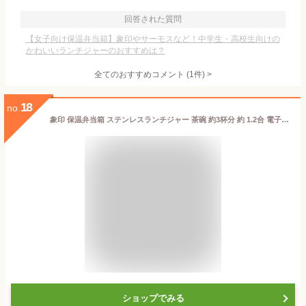
回答された質問
【女子向け保温弁当箱】象印やサーモスなど！中学生・高校生向けの
かわいいランチジャーのおすすめは？
全てのおすすめコメント
(
1
件)
>
18
no.
象印 保温弁当箱 ステンレスランチジャー 茶碗 約3杯分 約 1.2合 電子レンジ 対応 ブラック SL-GH18-BA
ショップでみる