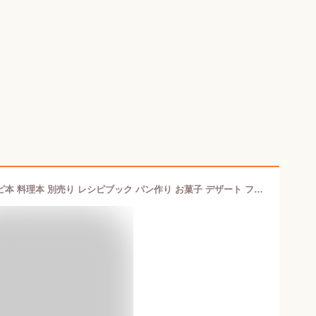
レシピ レコルト エアーオーブン レシピ本 料理本 別売り レシピブック パン作り お菓子 デザート フォカッチャ スコーン 時短 ノーフライヤー RAO-1RC1 RAO-1RC2( recolte レコルト エアーオーブン専用 別売レシピブックベーシックレシピ・ブレッドレシピ )