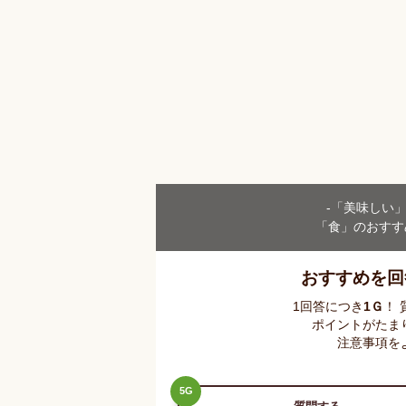
-「美味しい
「食」のおすす
おすすめを回
1回答につき
1
Ｇ
！
ポイントがたま
注意事項を
5
G