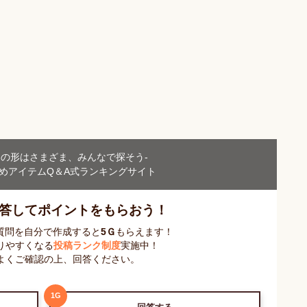
」の形はさまざま、
みんなで探そう-
めアイテム
Q＆A式ランキングサイト
答してポイントをもらおう！
 質問を自分で作成すると
5
Ｇ
もらえます！
りやすくなる
投稿ランク制度
実施中！
よくご確認の上、回答ください。
1
G