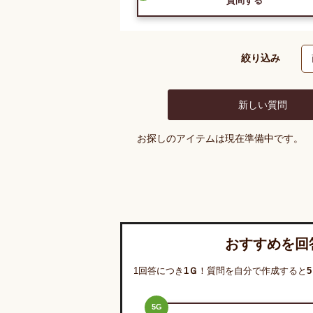
質問する
絞り込み
新しい質問
お探しのアイテムは現在準備中です。
おすすめを回
1回答につき
1
Ｇ
！質問を自分で作成すると
5
5
G