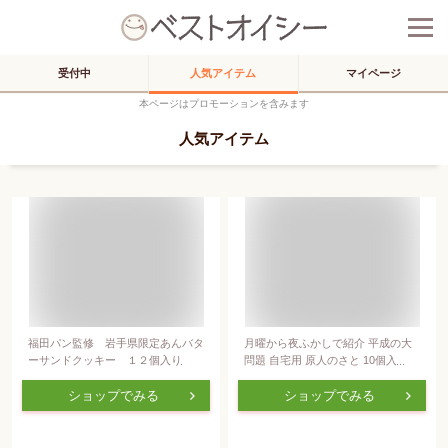
受付中
人気アイテム
マイページ
本ページはプロモーションを含みます
人気アイテム
福田パン監修 岩手県限定あんバタ
月曜から夜ふかしで紹介 平成の大
ーサンドクッキー １２個入り
問題 自宅用 原人のさと 10個入 喜
久乃家 伝説の銘菓 話題 プレゼント
簡易包装 お土産 パイ菓子 高森遺跡
ショップでみる
ショップでみる
原人 宮城県 お取り寄せ ロール ミ
ルフィーユ 個包装 バタークリーム
コーヒー チョコレート 町おこし