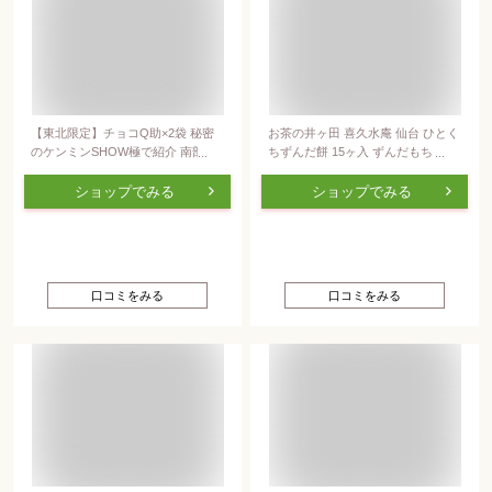
【東北限定】チョコQ助×2袋 秘密
お茶の井ヶ田 喜久水庵 仙台 ひとく
のケンミンSHOW極で紹介 南部煎
ちずんだ餅 15ヶ入 ずんだもち 仙台
餅 チョコ せんべい 割れ お菓子 人
のお土産
気 ※元から割れている商品です。
ショップでみる
ショップでみる
口コミをみる
口コミをみる