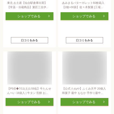
東北 お土産【仙台駅倉庫出荷】
あみまるバターガレット60枚箱入
【常温・冷蔵商品】菓匠三全伊達絵
【2枚×30袋】佐々木製菓 [工場直送]
巻30個入仙台 土産 東北みやげ お
岩手銘菓
菓子 スイーツ グルメ おとりよせお
ショップでみる
ショップでみる
年賀 お中元 御中元 お歳暮 御歳暮
内祝い お取り寄せ ギフト プレゼン
ト のし可
口コミをみる
口コミをみる
【P5倍◆7/11(土)1:59迄】牛たんせ
【公式 たねや】ふくみ天平 20個入
んべい 16袋入 | 牛タン 煎餅 お菓子
和菓子 最中 もなか 手作り最中 お
おやつ おつまみ 肉ギフト お肉 牛
歳暮 お年賀 お中元 御中元 母の日
肉 誕生日プレゼント 贈り物 贈答用
父の日 敬老の日 お菓子 和菓子
ショップでみる
ショップでみる
お取り寄せグルメ お土産 食品 食べ
物 内祝い お中元 御中元 夏ギフト