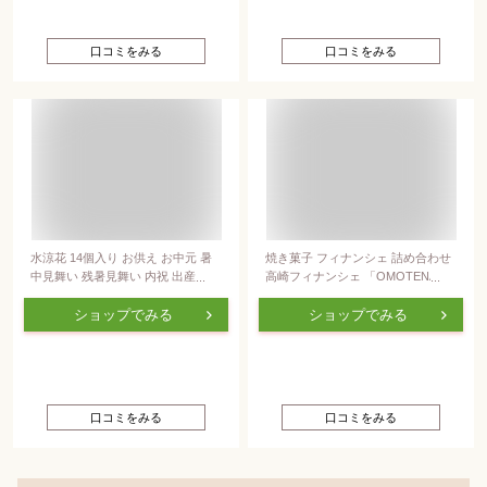
暑中見舞い 残暑見舞い 仙台 宮城
F-2
口コミをみる
口コミをみる
水涼花 14個入り お供え お中元 暑
焼き菓子 フィナンシェ 詰め合わせ
中見舞い 残暑見舞い 内祝 出産内祝
高崎フィナンシェ 「OMOTENASHI
い 贈答品 ゼリー 個包装 お菓子 和
GIFT」14個入 ギフト BOX おいし
菓子 ギフト スイーツ 手土産 常温
い 贈答 手土産 メッセージカード
ショップでみる
ショップでみる
日持ち ゼリー詰め合わせ フルーツ
詰め合わせ 誕生日 御祝 スイーツ
ゼリー お祝い お礼 お見舞い 快気
送料無料
祝い 御仏前 お供え物 梅 温州みか
ん 甘夏 白桃 洋菓子
口コミをみる
口コミをみる