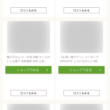
口コミをみる
口コミをみる
亀の子せんべい 大浪 24枚 センスの
【お買い物マラソン クーポンで
いいお菓子 送料無料 SNS 人気 話
10%OFF】とろけるずんだ 6袋入
題 インスタ映え おしゃれ 美味しい
スイーツ お菓子 洋菓子 焼き菓子
個包装 岩手 お土産 優勝手土産
和菓子 お饅頭 お餅 詰め合わせ ご
ショップでみる
ショップでみる
褒美 誕生日 お祝い 贈答 御礼 内祝
お返し プレゼント ギフト 手土産
口コミをみる
口コミをみる