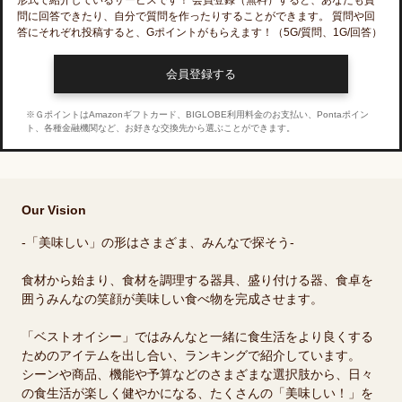
形式で紹介しているサービスです！ 会員登録（無料）すると、あなたも質
問に回答できたり、自分で質問を作ったりすることができます。 質問や回
答にそれぞれ投稿すると、Gポイントがもらえます！
（5G/質問、1G/回答）
会員登録する
※ＧポイントはAmazonギフトカード、BIGLOBE利用料金のお支払い、Pontaポイン
ト、各種金融機関など、お好きな交換先から選ぶことができます。
Our Vision
-「美味しい」の形はさまざま、みんなで探そう-
食材から始まり、食材を調理する器具、盛り付ける器、食卓を
囲うみんなの笑顔が美味しい食べ物を完成させます。
「ベストオイシー」ではみんなと一緒に食生活をより良くする
ためのアイテムを出し合い、ランキングで紹介しています。
シーンや商品、機能や予算などのさまざまな選択肢から、日々
の食生活が楽しく健やかになる、たくさんの「美味しい！」を