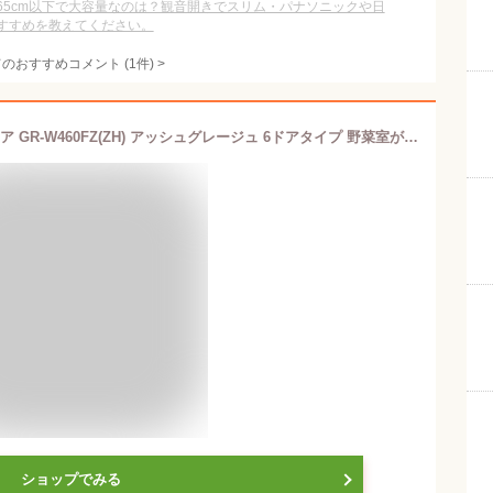
65cm以下で大容量なのは？観音開きでスリム・パナソニックや日
すすめを教えてください。
てのおすすめコメント
(
1
件)
>
東芝 冷蔵庫 幅65.0㎝ 461L フレンチドア GR-W460FZ(ZH) アッシュグレージュ 6ドアタイプ 野菜室がまんなか 無線LAN タッチオープンドア 2024年モデル マジック大容量
ショップでみる