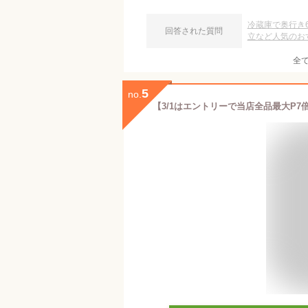
冷蔵庫で奥行き
回答された質問
立など人気のお
全
5
no.