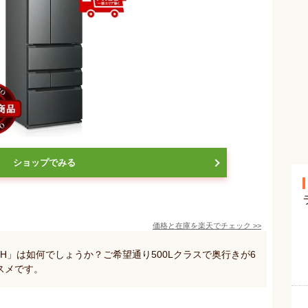
ショップでみる
価格と在庫を
楽天
でチェック
>>
5P-H」は如何でしょうか？ご希望通り500Lクラスで奥行きが6
スメです。