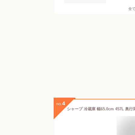
全
4
no.