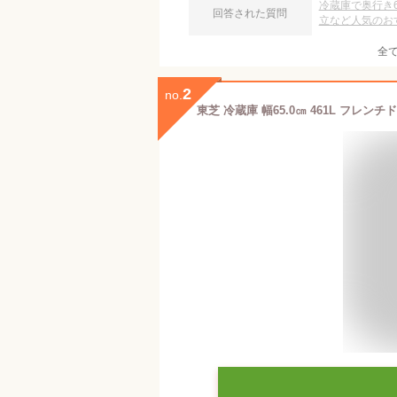
冷蔵庫で奥行き
回答された質問
立など人気のお
全
2
no.