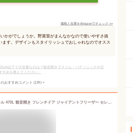
価格と在庫を
Amazon
でチェック
>>
はいかがでしょうか。野菜室がまんなかなので使いやすさ抜
います。デザインもスタイリッシュでおしゃれなのでオスス
65cm以下で大容量なのは？観音開きでスリム・パナソニックや日
すすめを教えてください。
てのおすすめコメント
(
1
件)
>
[期間限定★12%OFF!] 冷蔵庫 ハイアール 470L 観音開き フレンチドア ジャイアントフリーザー セレクトゾーン 166L 大容量 薄型ワイド設計 奥行63.5cm タッチ式操作パネル ファン式 自動霜取り 霜取り不要 新生活 Haier CORU 冷凍冷蔵庫 JR-GX47B * [2603SE]