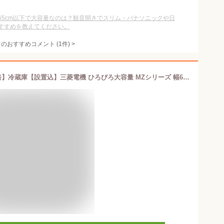
65cm以下で大容量なのは？観音開きでスリム・パナソニックや日
すすめを教えてください。
てのおすすめコメント
(
1
件)
>
【3/1はエントリーで当店全品最大P7倍】冷蔵庫【設置込】三菱電機 ひろびろ大容量 MZシリーズ 幅65cm 485L 6ドア 観音開き グランドアンバーグレー MR-MZ49N-H【/srm】