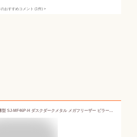
てのおすすめコメント
(
1
件)
>
シャープ 冷蔵庫 幅65.0cm 457L 奥行薄型 SJ-MF46P-H ダスクダークメタル メガフリーザー ピラーレスフレンチドア