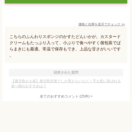
価格と在庫を
楽天
でチェック
>>
こちらのふんわりスポンジのかすたどんいかが。カスタード
クリームもたっぷり入って、小ぶりで食べやすく個包装でば
らまきにも最適。常温で保存もでき、上品な甘さがいいです
。
回答された質問
【鹿児島お土産】鹿児島空港でしか買えないなど！手土産に喜ばれる
食べ物のおすすめは？
全てのおすすめコメント
(
25
件)
>