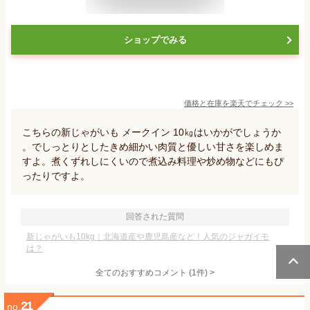
ショップでみる
価格と在庫を
楽天
でチェック
>>
こちらの新じゃがいも メークイン 10㎏はいかがでしょうか
。でしっとりとしたきめ細かい肉質と優しい甘さを楽しめま
すよ。煮くずれしにくいので煮込み料理や炒め物などにもぴ
ったりですよ。
回答された質問
新じゃがいも10kg｜北海道産や鹿児島産など！人気のジャガイモ
は？
全てのおすすめコメント
(
1
件)
>
21
no.