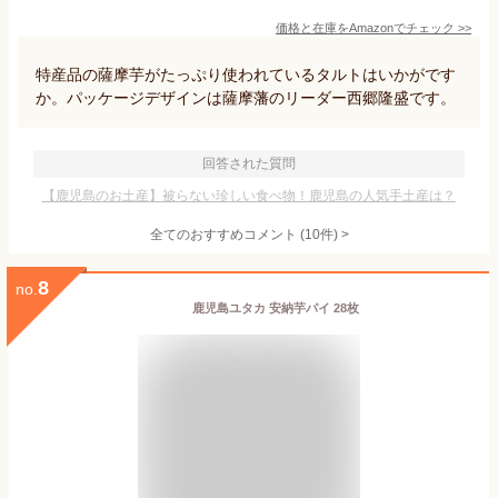
価格と在庫を
Amazon
でチェック
>>
特産品の薩摩芋がたっぷり使われているタルトはいかがです
か。パッケージデザインは薩摩藩のリーダー西郷隆盛です。
回答された質問
【鹿児島のお土産】被らない珍しい食べ物！鹿児島の人気手土産は？
全てのおすすめコメント
(
10
件)
>
8
no.
鹿児島ユタカ 安納芋パイ 28枚