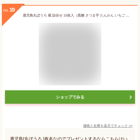
19
no.
鹿児島丸ぼうろ 蔵 詰合せ 15枚入（黒糖 さつま芋 たんかん いちご チョコ）×3 丸ぼうろ 丸ぼーろ 丸ボーロ 丸ボウロ お土産 土産 手土産 贈り物 プレゼント ギフト お取り寄せ お取寄せ お菓子 おやつ スイーツ
ショップでみる
価格と在庫を
楽天
でチェック
>>
鹿児島[丸ぼうろ ]有名なのでプレゼントするならこちらはい