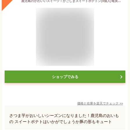
鹿児島のかわいいスイーツ！かごしまスイートポテトン(8個入)奄美の里 土産 ギフト 西郷どん ご当地スイーツ 菓子 お取り寄せ スイートポテト さつま芋 お取り寄せ 御礼 お祝い お菓子 焼き菓子 手土産 ポイント消化 個包装 プレゼント 父の日 お中元 景品_お菓子
ショップでみる
価格と在庫を
楽天
でチェック
>>
さつま芋がおいしいシーズンになりました！鹿児島のおいも
の スイートポテトはいかがでしょうか豚の形もキュート