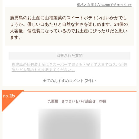
価格と在庫を
Amazon
でチェック
>>
鹿児島のお土産に山福製菓のスイートポテトンはいかがでし
ょうか。優しい口あたりと自然な甘さを楽しめます。24個の
大容量、個包装になっているのでお土産にぴったりだと思い
ます。
回答された質問
鹿児島の個包装土産は？スーパーで買える・安くて大量でコスパが最
強など人気のものを教えてください。
全てのおすすめコメント
(
2
件)
>
15
no.
九面屋 さつまいもパイ詰合せ 20個