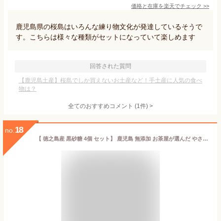
価格と在庫を
楽天
でチェック
>>
鹿児島県の桜島はいろんな練り物文化が発達しているそうで
す。こちらは様々な種類がセットになっていて楽しめます
回答された質問
【鹿児島土産】桜島でしか買えないお土産など！手土産に人気の食べ
物は？
全てのおすすめコメント
(
1
件)
>
18
no.
【 徳之島産 黒砂糖 4個 セット】 鹿児島 無添加 お茶屋が選んだ やさしい甘さ お茶うけ 料理 黒糖 お徳用 サトウキビ ビタミン ミネラル スイーツ おかし お菓子 調味料 砂糖 家庭用 メール便 送料無料 送料込 飴 景品 あいさつ 贈答用 お土産 業務用 おいしい 美味しい