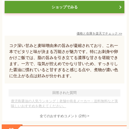
ショップでみる
価格と在庫を
楽天
でチェック
>>
コク深い甘みと麦味噌由来の旨みが凝縮されており、これ一
本でピタリと味が決まる万能さが魅力です。特にお刺身や卵
かけご飯では、脂の旨みを引き立てる濃厚な甘さを堪能でき
ます。一方で、塩気が控えめでかなり甘いため、すっきりし
た醤油に慣れていると甘すぎると感じる点や、煮物が濃い色
に仕上がる点は好みが分かれます。
回答された質問
鹿児島醤油の人気ランキング｜老舗や有名メーカー・送料無料など美
味しいおすすめを教えてください。
全てのおすすめコメント
(
2
件)
>