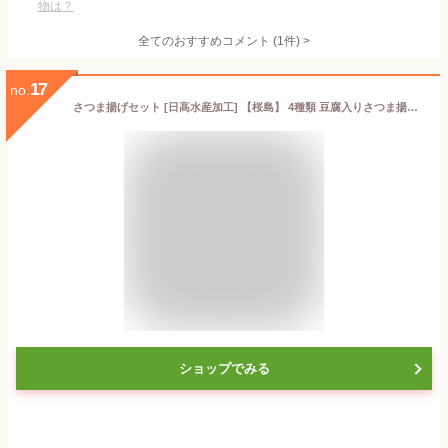
物は？
全てのおすすめコメント
(
1
件)
>
17
no.
さつま揚げセット [日高水産加工] 【桜島】 4種類 豆腐入りさつま揚げ 8枚、えそ棒天 200g、ちぎり蒲鉾 200g、いかにら 200g /鹿児島 さつま揚げ お土産 おつまみ 練り物 詰め合わせ セット おかず
ショップでみる