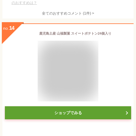
のおすすめは？
全てのおすすめコメント
(
1
件)
>
14
no.
鹿児島土産 山福製菓 スイートポテトン24個入り
ショップでみる