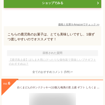
ショップでみる
価格と在庫を
Amazon
でチェック
>>
こちらの鹿児島のお菓子は、とても美味しいですし、1個ず
つ渡しやすいのでオススメです！
回答された質問
【鹿児島土産】ばらまき用にぴったりな個包装で美味しいプチギフト
のおすすめは？
全てのおすすめコメント
(
5
件)
>
6
no.
白くまどんのサンドクッキー(12個入)奄美の里 土産 ギフト しろくま 鹿児島 かごしま ご当地スイーツ 菓子 お取り寄せ 洋菓子 お取り寄せ 御礼 お祝い お菓子 焼き菓子 手土産 ポイント消化 個包装 プレゼント 景品 個包装 かわいい_お菓子