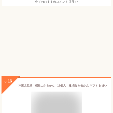
全てのおすすめコメント
(
5
件)
>
16
no.
本家文旦堂 桜島山かるかん 15個入 鹿児島 かるかん ギフト お祝い