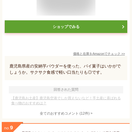
ショップでみる
価格と在庫を
Amazon
でチェック
>>
鹿児島県産の安納芋パウダーを使った、パイ菓子はいかがで
しょうか。サクサク食感で軽い口当たりも◎です。
回答された質問
【鹿児島お土産】鹿児島空港でしか買えないなど！手土産に喜ばれる
食べ物のおすすめは？
全てのおすすめコメント
(
12
件)
>
9
no.