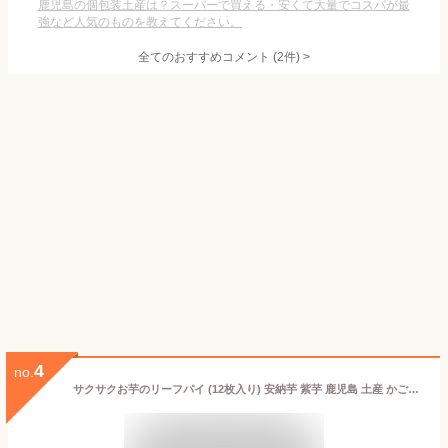
鹿児島の個包装土産は？スーパーで買える・安くて大量でコスパが最
強など人気のものを教えてください。
全てのおすすめコメント
(
2
件)
>
4
no.
サクサクお芋のリーフパイ (12枚入り) 安納芋 紫芋 鹿児島 土産 かごしま お取り寄せ ご当地スイーツ 饅頭 お礼 御祝 プチギフト プレゼント みやげ ポイント消化 かわいい 大量注文 個包装 洋菓子 贈答 郷土 特産品 贈物 銘菓 山福製菓 御歳暮 秋 景品_お菓子