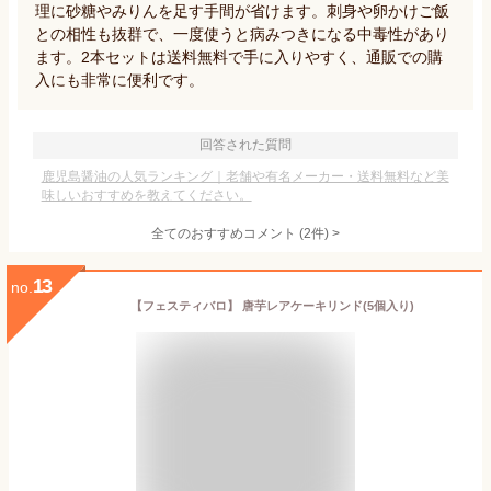
理に砂糖やみりんを足す手間が省けます。刺身や卵かけご飯
との相性も抜群で、一度使うと病みつきになる中毒性があり
ます。2本セットは送料無料で手に入りやすく、通販での購
入にも非常に便利です。
回答された質問
鹿児島醤油の人気ランキング｜老舗や有名メーカー・送料無料など美
味しいおすすめを教えてください。
全てのおすすめコメント
(
2
件)
>
13
no.
【フェスティバロ】 唐芋レアケーキリンド(5個入り)