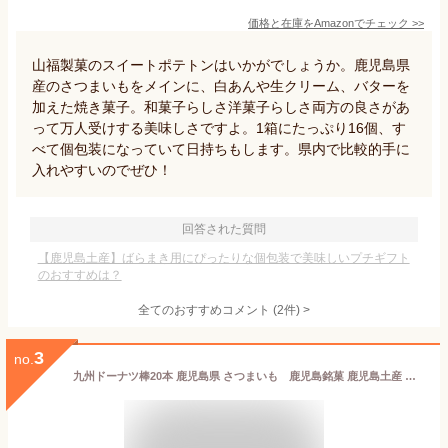
価格と在庫を
Amazon
でチェック
>>
山福製菓のスイートポテトンはいかがでしょうか。鹿児島県
産のさつまいもをメインに、白あんや生クリーム、バターを
加えた焼き菓子。和菓子らしさ洋菓子らしさ両方の良さがあ
って万人受けする美味しさですよ。1箱にたっぷり16個、す
べて個包装になっていて日持ちもします。県内で比較的手に
入れやすいのでぜひ！
回答された質問
【鹿児島土産】ばらまき用にぴったりな個包装で美味しいプチギフト
のおすすめは？
全てのおすすめコメント
(
2
件)
>
3
no.
九州ドーナツ棒20本 鹿児島県 さつまいも 鹿児島銘菓 鹿児島土産 鹿児島物産 お歳暮 ギフト ドーナツ お菓子 個包装 スイーツ ギフト 業務用 お取り寄せ 黒糖 おやつ 詰め合わせ おかし 食べ物 お歳暮 プレゼント お取り寄せスイーツ