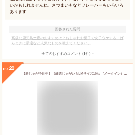
いかもしれませんね。さつまいもなどフレーバーもいろいろ
あります
回答された質問
高級な鹿児島土産のおすすめは？おしゃれお菓子で女子ウケする・ば
らまきに最適など人気なものを教えてください。
全てのおすすめコメント
(
1
件)
>
20
no.
【新じゃが予約中】【厳選じゃがいもLMサイズ10kg（メークイン）】送料無料（沖縄除く）プレゼント付・お試し価格・【岩手県二戸市産・数量限定】関口農園のこだわりじゃがいも（メークイン）・LサイズMサイズ混合【RCP】