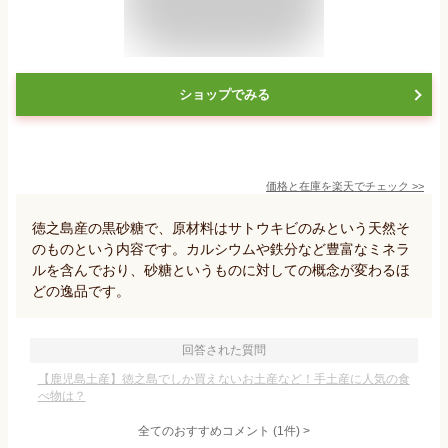
ショップでみる
価格と在庫を
楽天
でチェック
>>
徳之島産の黒砂糖で、原材料はサトウキビのみという天然そ
のものという内容です。カルシウムや鉄分など豊富なミネラ
ルを含んでおり、砂糖というものに対しての概念が変わるほ
どの逸品です。
回答された質問
【鹿児島土産】徳之島でしか買えないお土産など！手土産に人気の食
べ物は？
全てのおすすめコメント
(
1
件)
>