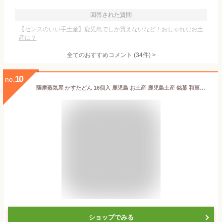
回答された質問
【センスのいい手土産】鹿児島でしか買えないなど！おしゃれなお土
産は？
全てのおすすめコメント
(
34
件)
>
10
no.
薩摩蒸気屋 かすたどん 16個入 鹿児島 お土産 鹿児島土産 銘菓 和菓子 ギフト 詰め合わせ プチギフト 帰省土産 お取り寄せ 九州 お土産 JR九州 常温
ショップでみる