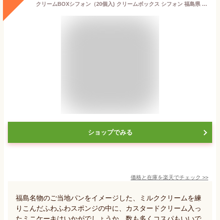
クリームBOXシフォン（20個入) クリームボックス シフォン 福島県 郡山市 のご当地パンをイメージしました!!個包装になっているのでお土産にも喜ばれます！まざっせこらっせ 福島 ふくしま こおりやま お土産 郡山銘販 マザッセコラッセ
ショップでみる
価格と在庫を
楽天
でチェック
>>
福島名物のご当地パンをイメージした、ミルククリームを練
りこんだふわふわスポンジの中に、カスタードクリーム入っ
たミニケーキはいかがでしょうか。数も多くコスパもいいで