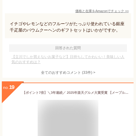
価格と在庫を
Amazon
でチェック
>>
イチゴやレモンなどのフルーツがたっぷり使われている銀座
千疋屋のバウムクーヘンのギフトセットはいかがですか。
回答された質問
【立川でしか買えないお菓子など】日持ちしてかわいい！美味しい人
気のおすすめは？
全てのおすすめコメント
(
33
件)
>
19
no.
【ポイント7倍】＼3年連続／ 2025年楽天グルメ大賞受賞 【メープルバタークッキー9枚入】ザ・メープルマニア お菓子 ギフト 詰め合わせ 個包装 クッキー ラングドシャ 焼き菓子 洋菓子 プレゼント 内祝 お返し お祝 退職 お中元 御中元 夏ギフト 暑中見舞い