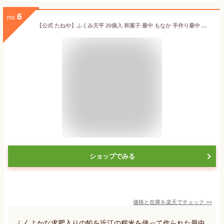
6
no.
【公式 たねや】ふくみ天平 20個入 和菓子 最中 もなか 手作り最中 お歳暮 お年賀 お中元 御中元 母の日 父の日 敬老の日 お菓子 和菓子
ショップでみる
価格と在庫を
楽天
でチェック
>>
ふくよかな求肥入りの餡を近江の糯米を使って作られた最中