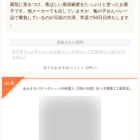
羅型に形をつけ、香ばしい黒胡麻蜜をたっぷりと塗ったお菓
子です。他メーカーでも出していますが、亀の子せんべい一
品で勝負しているのが元祖の大浪。常温で50日日持ちします
。
回答された質問
岩手県でしか買えないお土産など！日持ちして常温OKな人気のおす
すめは？
全てのおすすめコメント
(
3
件)
>
5
no.
あみまるバターガレット60枚箱入【2枚×30袋】佐々木製菓 [工場直送]岩手銘菓