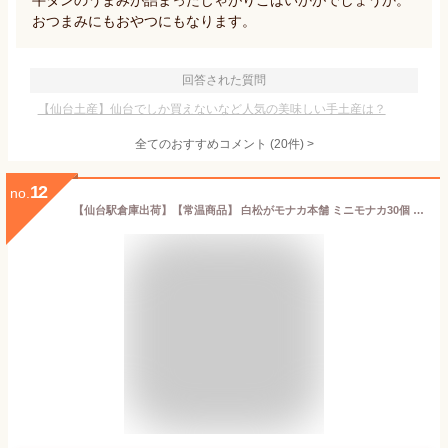
牛タンのうまみが詰まったじゃがりこはいかがでしょうか。
おつまみにもおやつにもなります。
回答された質問
【仙台土産】仙台でしか買えないなど人気の美味しい手土産は？
全てのおすすめコメント
(
20
件)
>
12
no.
【仙台駅倉庫出荷】【常温商品】 白松がモナカ本舗 ミニモナカ30個 東北 お土産 みやげ 東北みやげ お菓子 スイーツ グルメ お中元 お取り寄せ ギフト プレゼント のし可 御歳暮 内祝い