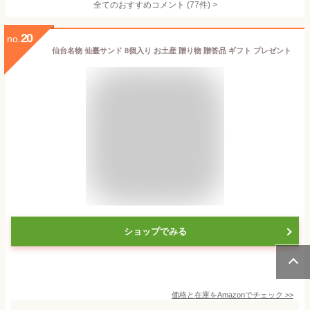
全てのおすすめコメント
(
77
件)
>
20
no.
仙台名物 仙臺サンド 8個入り お土産 贈り物 贈答品 ギフト プレゼント
ショップでみる
価格と在庫を
Amazon
でチェック
>>