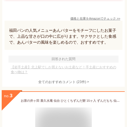
価格と在庫を
Amazon
でチェック
>>
福田パンの人気メニューあんバターをモチーフにしたお菓子
で、上品な甘さが口の中に広がります。サクサクとした食感
で、あんバターの風味を楽しめるので、おすすめです。
回答された質問
【岩手土産】北上駅でしか買えないお土産など！手土産におすすめの
食べ物は？
全てのおすすめコメント
(
23
件)
>
3
no.
お茶の井ヶ田 喜久水庵 仙台 ひとくちずんだ餅 15ヶ入 ずんだもち 仙台のお土産