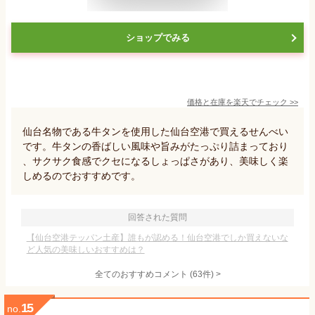
ショップでみる
価格と在庫を
楽天
でチェック
>>
仙台名物である牛タンを使用した仙台空港で買えるせんべい
です。牛タンの香ばしい風味や旨みがたっぷり詰まっており
、サクサク食感でクセになるしょっぱさがあり、美味しく楽
しめるのでおすすめです。
回答された質問
【仙台空港テッパン土産】誰もが認める！仙台空港でしか買えないな
ど人気の美味しいおすすめは？
全てのおすすめコメント
(
63
件)
>
15
no.