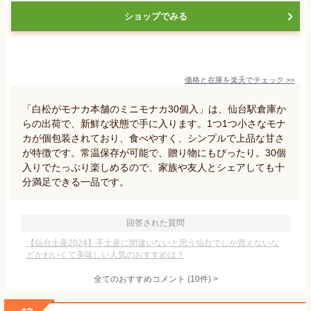
ショップでみる
価格と在庫を
楽天
でチェック
>>
「白松がモナカ本舗のミニモナカ30個入」は、仙台駅倉庫か
らの出荷で、新鮮な状態で手に入ります。1つ1つ小さなモナ
カが個包装されており、食べやすく、シンプルで上品な甘さ
が特徴です。常温保存が可能で、贈り物にもぴったり。30個
入りでたっぷり楽しめるので、家族や友人とシェアしても十
分満足できる一品です。
回答された質問
【仙台土産2024】手土産に間違いないと思う仙台でしか買えないな
どかわいくて美味しい人気のおすすめは？
全てのおすすめコメント
(
10
件)
>