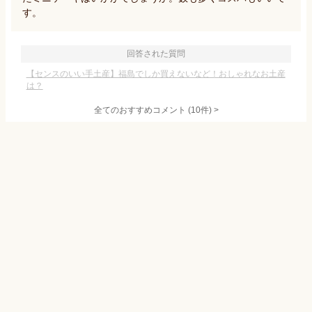
す。
回答された質問
【センスのいい手土産】福島でしか買えないなど！おしゃれなお土産
は？
全てのおすすめコメント
(
10
件)
>