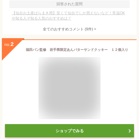
回答された質問
【仙台お土産ばらまき用】安くて仙台でしか買えないなど！常温OK
や知る人ぞ知る人気のおすすめは？
全てのおすすめコメント
(
9
件)
>
2
no.
福田パン監修 岩手県限定あんバターサンドクッキー １２個入り
ショップでみる