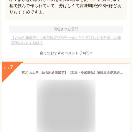
種で挟んで作られていて、芳ばしくて賞味期限が23日ほどあ
りおすすめですよ。
回答された質問
【たねや和菓子】｜季節限定詰め合わせなど！日持ちする美味しい和
菓子のおすすめは？
全てのおすすめコメント
(
14
件)
>
7
no.
東北 お土産【仙台駅倉庫出荷】【常温・冷蔵商品】菓匠三全伊達絵巻30個入仙台 土産 東北みやげ お菓子 スイーツ グルメ おとりよせお年賀 お中元 御中元 お歳暮 御歳暮 内祝い お取り寄せ ギフト プレゼント のし可