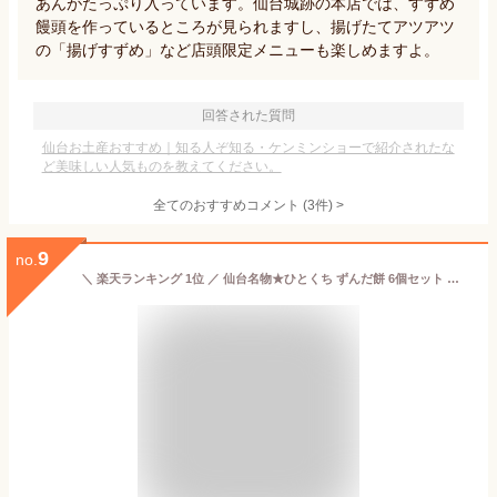
あんがたっぷり入っています。仙台城跡の本店では、すずめ
饅頭を作っているところが見られますし、揚げたてアツアツ
の「揚げすずめ」など店頭限定メニューも楽しめますよ。
回答された質問
仙台お土産おすすめ｜知る人ぞ知る・ケンミンショーで紹介されたな
ど美味しい人気ものを教えてください。
全てのおすすめコメント
(
3
件)
>
9
no.
＼ 楽天ランキング 1位 ／ 仙台名物★ひとくち ずんだ餅 6個セット 送料無料 (※離島除く) ずんだもち お取り寄せ スイーツ 冷凍菓子 お土産 一口 おもち スイーツセット 一口サイズ 冷凍スイーツ 冷凍和菓子 お配り お菓子 ギフト 5000円以下 プレゼント 絶品 宮城 東北