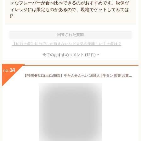
々なフレーバーが食べ比べできるのがおすすめです。秋保ヴ
ィレッジには限定ものがあるので、現地でゲットしてみては
⁉︎
回答された質問
【仙台土産】仙台でしか買えないなど人気の美味しい手土産は？
全てのおすすめコメント
(
12
件)
>
14
no.
【P5倍◆7/11(土)1:59迄】牛たんせんべい 16袋入 | 牛タン 煎餅 お菓子 おやつ おつまみ 肉ギフト お肉 牛肉 誕生日プレゼント 贈り物 贈答用 お取り寄せグルメ お土産 食品 食べ物 内祝い お中元 御中元 夏ギフト 暑中見舞い 残暑見舞い 仙台 宮城 F-2