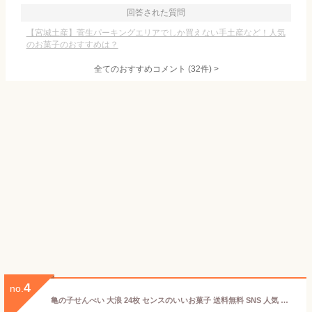
回答された質問
【宮城土産】菅生パーキングエリアでしか買えない手土産など！人気
のお菓子のおすすめは？
全てのおすすめコメント
(
32
件)
>
4
no.
亀の子せんべい 大浪 24枚 センスのいいお菓子 送料無料 SNS 人気 話題 インスタ映え おしゃれ 美味しい 個包装 岩手 お土産 優勝手土産