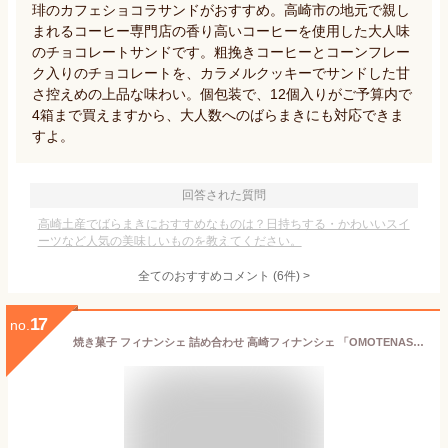
琲のカフェショコラサンドがおすすめ。高崎市の地元で親し
まれるコーヒー専門店の香り高いコーヒーを使用した大人味
のチョコレートサンドです。粗挽きコーヒーとコーンフレー
ク入りのチョコレートを、カラメルクッキーでサンドした甘
さ控えめの上品な味わい。個包装で、12個入りがご予算内で
4箱まで買えますから、大人数へのばらまきにも対応できま
すよ。
回答された質問
高崎土産でばらまきにおすすめなものは？日持ちする・かわいいスイ
ーツなど人気の美味しいものを教えてください。
全てのおすすめコメント
(
6
件)
>
17
no.
焼き菓子 フィナンシェ 詰め合わせ 高崎フィナンシェ 「OMOTENASHI GIFT」14個入 ギフト BOX おいしい 贈答 手土産 メッセージカード 詰め合わせ 誕生日 御祝 スイーツ 送料無料