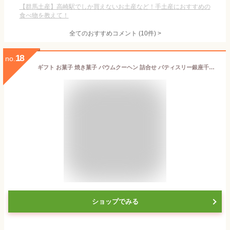
【群馬土産】高崎駅でしか買えないお土産など！手土産におすすめの
食べ物を教えて！
全てのおすすめコメント
(
10
件)
>
18
no.
ギフト お菓子 焼き菓子 バウムクーヘン 詰合せ パティスリー銀座千疋屋 銀座フルーツクーヘンB(16個入)
ショップでみる