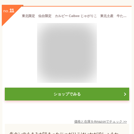
11
no.
東北限定 仙台限定 カルビー Calbee じゃがりこ 東北土産 牛たん味 食べ出したらキリンがないんだべ 香ばしく焼き上げた、牛たんの旨み 牛たん味フレーク スナック菓子 160g (20gx8袋）牛たん 牛タン
ショップでみる
価格と在庫を
Amazon
でチェック
>>