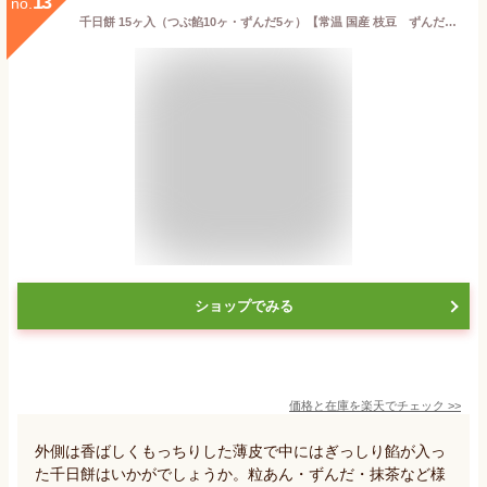
13
no.
千日餅 15ヶ入（つぶ餡10ヶ・ずんだ5ヶ）【常温 国産 枝豆 ずんだあん 小豆 餡 お取り寄せ スイーツ 仙台 お礼 お返し ご挨拶 ギフト 詰め合わせ プレゼント 贈答 個包装 お土産 宮城 老舗 内祝い 出産祝い 和菓子】
ショップでみる
価格と在庫を
楽天
でチェック
>>
外側は香ばしくもっちりした薄皮で中にはぎっしり餡が入っ
た千日餅はいかがでしょうか。粒あん・ずんだ・抹茶など様