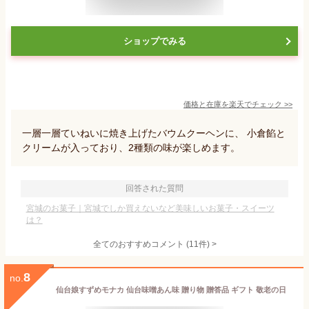
ショップでみる
価格と在庫を
楽天
でチェック
>>
一層一層ていねいに焼き上げたバウムクーヘンに、 小倉餡と
クリームが入っており、2種類の味が楽しめます。
回答された質問
宮城のお菓子｜宮城でしか買えないなど美味しいお菓子・スイーツ
は？
全てのおすすめコメント
(
11
件)
>
8
no.
仙台娘すずめモナカ 仙台味噌あん味 贈り物 贈答品 ギフト 敬老の日