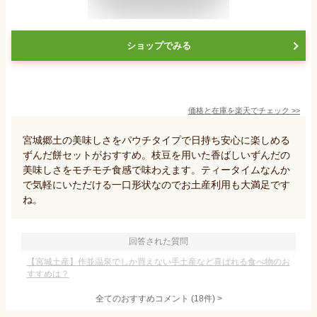
ショップでみる
価格と在庫を
楽天
でチェック
>>
宮城郷土の美味しさをパウチタイプで日持ち安心に楽しめる
ずんだ餅セットがおすすめ。枝豆を用いた香ばしいずんだの
美味しさをモチモチ食感で味わえます。ティータイムなんか
で気軽にいただける一口形状なのでお土産利用も大満足です
ね。
回答された質問
【宮城土産】作並温泉でしか買えない手土産など喜ばれる食べ物のお
すすめは？
全てのおすすめコメント
(
18
件)
>