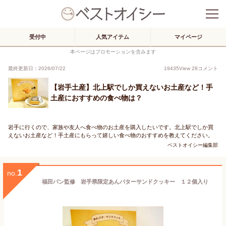
受付中
人気アイテム
マイページ
本ページはプロモーションを含みます
最終更新日：2026/07/22
19435
View
28
コメント
【岩手土産】北上駅でしか買えないお土産など！手
土産におすすめの食べ物は？
岩手に行くので、家族や友人へ食べ物のお土産を購入したいです。北上駅でしか買
えないお土産など！手土産にもらって嬉しい食べ物のおすすめを教えてください。
ベストオイシー編集部
1
no.
福田パン監修 岩手県限定あんバターサンドクッキー １２個入り