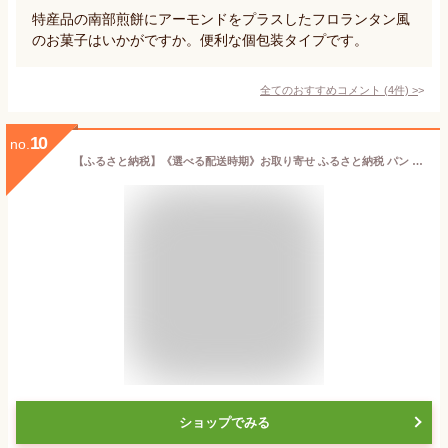
特産品の南部煎餅にアーモンドをプラスしたフロランタン風
のお菓子はいかがですか。便利な個包装タイプです。
全てのおすすめコメント
(
4
件)
>
10
no.
【ふるさと納税】《選べる配送時期》お取り寄せ ふるさと納税 パン スイーツ 岩手まるごと 生クリーム あんぱん 5個 セット おすすめ 大人気 ぱん ギフト 冷凍 洋菓子 ケーキ
ショップでみる