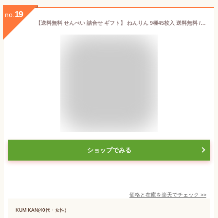
19
no.
【送料無料 せんべい 詰合せ ギフト】 ねんりん 9種45枚入 送料無料 / お中元 御中元 父の日 お土産 / 南部せんべい乃巖手屋 小松製菓 / ギフト せんべい 煎餅 南部せんべい 岩手県 お菓子 詰め合わせ おつまみ 人気 お供え 日持ち ご挨拶
ショップでみる
価格と在庫を
楽天
でチェック
>>
KUMIKAN(40代・女性)