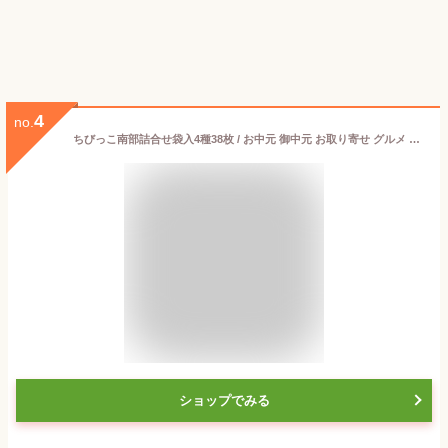
4
no.
ちびっこ南部詰合せ袋入4種38枚 / お中元 御中元 お取り寄せ グルメ 夏ギフト 残暑見舞い / 南部せんべい乃巖手屋 小松製菓 / お菓子 せんべい 煎餅 南部せんべい ギフト 贈り物 お土産 おみやげ 詰め合わせ 詰合せ 御供 日持ち ご挨拶 東北 岩手 人気 おやつ
ショップでみる