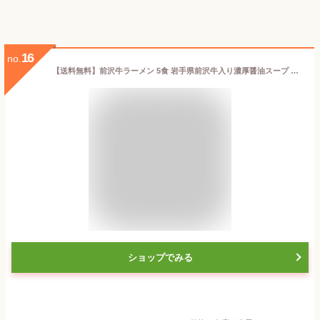
16
no.
【送料無料】前沢牛ラーメン 5食 岩手県前沢牛入り濃厚醤油スープ 小山製麺 岩手 お土産 らーめん
ショップでみる