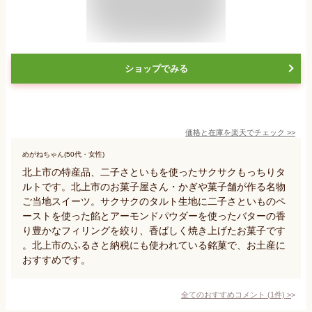
ショップでみる
価格と在庫を
楽天
でチェック
>>
めがねちゃん(50代・女性)
北上市の特産品、二子さといもを使ったサクサクもっちりタ
ルトです。北上市のお菓子屋さん・かぎや菓子舗が作る名物
ご当地スイーツ。サクサクのタルト生地に二子さといものペ
ーストを使った餡とアーモンドパウダーを使ったバターの香
り豊かなフィリングを絞り、香ばしく焼き上げたお菓子です
。北上市のふるさと納税にも使われている銘菓で、お土産に
おすすめです。
全てのおすすめコメント
(
1
件)
>