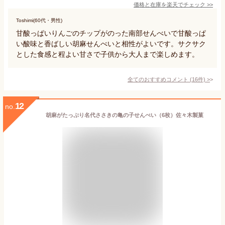
価格と在庫を
楽天
でチェック
>>
Toshimi(60代・男性)
甘酸っぱいりんごのチップがのった南部せんべいで甘酸っぱ
い酸味と香ばしい胡麻せんべいと相性がよいです。サクサク
とした食感と程よい甘さで子供から大人まで楽しめます。
全てのおすすめコメント
(
16
件)
>
12
no.
胡麻がたっぷり名代ささきの亀の子せんべい（6枚）佐々木製菓