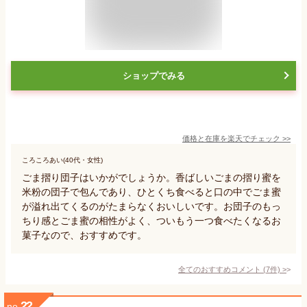
ショップでみる
価格と在庫を
楽天
でチェック
>>
ころころあい(40代・女性)
ごま摺り団子はいかがでしょうか。香ばしいごまの摺り蜜を
米粉の団子で包んであり、ひとくち食べると口の中でごま蜜
が溢れ出てくるのがたまらなくおいしいです。お団子のもっ
ちり感とごま蜜の相性がよく、ついもう一つ食べたくなるお
菓子なので、おすすめです。
全てのおすすめコメント
(
7
件)
>
22
no.