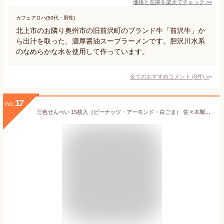
価格と在庫を
楽天
でチェック
>>
カフェアロハ(50代・男性)
北上市のお隣り奥州市の旧前沢町のブランド牛「前沢牛」か
ら出汁を取った、濃厚醤油スープラーメンです。胆沢川水系
のなめらかな水を使用して作っています。
全てのおすすめコメント
(
8
件)
>
17
no.
三色せんべい 15枚入（ピーナッツ・アーモンド・白ごま） 佐々木製菓 岩手 一関 平泉 名物 お土産 南部せんべい クッキー ギフト お菓子 詰め合わせ 個包装 ささき 煎餅 厚焼き せんべい 名物 手土産 プレゼント 焼き菓子 景品 人気 贈り物 来客用