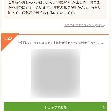
こちらのおせんべいはいかが。9種類の味が楽しめ、おつま
みやお茶にもよく合います。素材の風味が生かされ、程良い
硬さで、個包装で日持ちするのもいいです。
全てのおすすめコメント
(
9
件)
>
20
no.
特別価格！ 6/3-8/18まで！【 送料無料 せんべい 詰合せ 】なかよしつつみ 5種30枚 送料無料 / お中元 御中元 お取り寄せ グルメ 夏ギフト 残暑見舞い / 南部せんべい乃巖手屋 小松製菓 / お菓子 せんべい 煎餅 南部せんべい ギフト 贈り物 お土産
ショップでみる