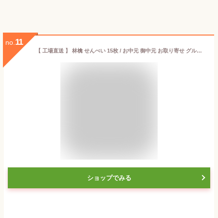
11
no.
【 工場直送 】 林檎 せんべい 15枚 / お中元 御中元 お取り寄せ グルメ 夏ギフト 残暑見舞い / 南部せんべい乃巖手屋 小松製菓 / お菓子 せんべい 煎餅 南部せんべい ギフト 贈り物 お土産 おみやげ 詰め合わせ 詰合せ 御供 日持ち ご挨拶 東北 岩手 人気 おやつ
ショップでみる