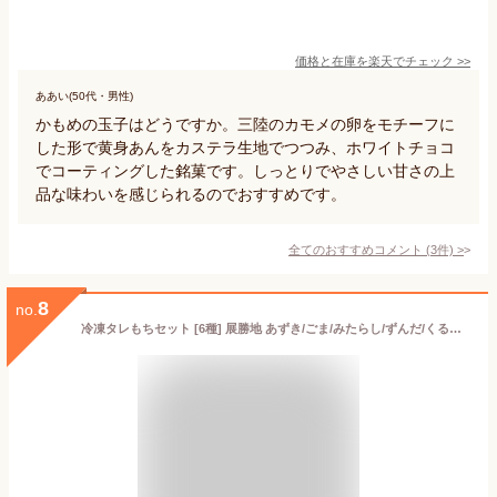
価格と在庫を
楽天
でチェック
>>
ああい(50代・男性)
かもめの玉子はどうですか。三陸のカモメの卵をモチーフに
した形で黄身あんをカステラ生地でつつみ、ホワイトチョコ
でコーティングした銘菓です。しっとりでやさしい甘さの上
品な味わいを感じられるのでおすすめです。
全てのおすすめコメント
(
3
件)
>
8
no.
冷凍タレもちセット [6種] 展勝地 あずき/ごま/みたらし/ずんだ/くるみ/よもぎ 冷凍 岩手県産ギフト