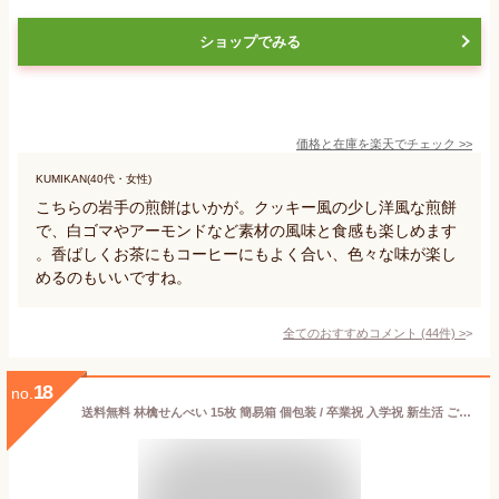
ショップでみる
価格と在庫を
楽天
でチェック
>>
KUMIKAN(40代・女性)
こちらの岩手の煎餅はいかが。クッキー風の少し洋風な煎餅
で、白ゴマやアーモンドなど素材の風味と食感も楽しめます
。香ばしくお茶にもコーヒーにもよく合い、色々な味が楽し
めるのもいいですね。
全てのおすすめコメント
(
44
件)
>
18
no.
送料無料 林檎せんべい 15枚 簡易箱 個包装 / 卒業祝 入学祝 新生活 ご挨拶 挨拶回り / 南部せんべい乃巖手屋 小松製菓 / お菓子 せんべい 煎餅 南部せんべい ギフト 贈り物 お土産 おみやげ 詰め合わせ 詰合せ 御供 日持ち ご挨拶 東北 岩手 人気 おやつ おつまみ