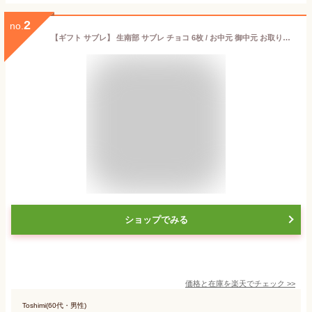
2
no.
【ギフト サブレ】 生南部 サブレ チョコ 6枚 / お中元 御中元 お取り寄せ グルメ 夏ギフト 残暑見舞い / 南部せんべい乃巖手屋 小松製菓 / お菓子 せんべい 煎餅 南部せんべい ギフト 贈り物 お土産 おみやげ 詰め合わせ
ショップでみる
価格と在庫を
楽天
でチェック
>>
Toshimi(60代・男性)