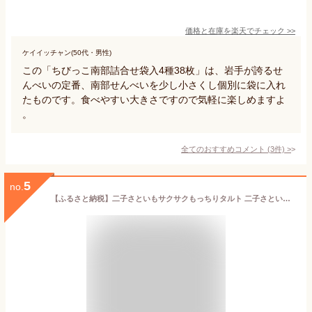
価格と在庫を
楽天
でチェック
>>
ケイイッチャン(50代・男性)
この「ちびっこ南部詰合せ袋入4種38枚」は、岩手が誇るせ
んべいの定番、南部せんべいを少し小さくし個別に袋に入れ
たものです。食べやすい大きさですので気軽に楽しめますよ
。
全てのおすすめコメント
(
3
件)
>
5
no.
【ふるさと納税】二子さといもサクサクもっちりタルト 二子さといも 里芋 タルト 岩手県 北上市 特産品 B0407 お菓子 洋菓子 お茶菓子 ギフト プレゼント 贈答にも！ クリスマス お歳暮 お土産 ご当地 グルメ 障がい者支援 かぎや菓子舗