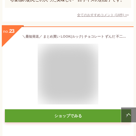
全てのおすすめコメント
(
14
件)
>
23
no.
＼最短発送／ まとめ買い LOOK(ルック) チョコレート ずんだ 不二家 1箱(12粒)×10 山形 お土産 (東北 山形 宮城 福島 岩手 秋田 青森 ご当地 手土産 お菓子 チョコ菓子 みちのく名物 枝豆 美味しい おすすめ 定番ばらまき )【A01】
ショップでみる