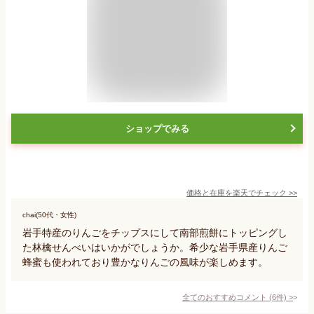
ショップでみる
価格と在庫を
楽天
でチェック
>>
chai(50代・女性)
岩手特産のりんごをチップスにして南部煎餅にトッピングし
た林檎せんべいはいかがでしょうか。希少な岩手県産りんご
蜂蜜も使われており豊かなりんごの風味が楽しめます。
全てのおすすめコメント
(
6
件)
>