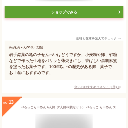
ショップでみる
価格と在庫を
楽天
でチェック
>>
めがねちゃん(50代・女性)
岩手銘菓の亀の子せんべいはどうですか。小麦粉や卵、砂糖
などで作った生地をパリッと薄焼きにし、香ばしい黒胡麻蜜
を塗ったお菓子です。100年以上の歴史がある郷土菓子で、
お土産におすすめです。
全てのおすすめコメント
(
1
件)
>
13
no.
ぺろっこらーめん 4人前（2人前×2袋セット） ぺろっこ らーめん スープ付 ラーメン 乾麺らーめん 幅広らーめん 幅広めん 乾麺 帯麺 ひもかわ 岩手名物 岩手土産 奥州 小山製麺 郡山銘販 まざっせこらっせ