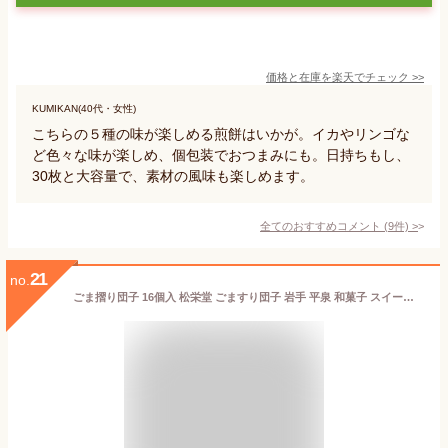
価格と在庫を
楽天
でチェック
>>
KUMIKAN(40代・女性)
こちらの５種の味が楽しめる煎餅はいかが。イカやリンゴな
ど色々な味が楽しめ、個包装でおつまみにも。日持ちもし、
30枚と大容量で、素材の風味も楽しめます。
全てのおすすめコメント
(
9
件)
>
21
no.
ごま摺り団子 16個入 松栄堂 ごますり団子 岩手 平泉 和菓子 スイーツ 団子 おいしい だんご お土産 お取り寄せ 黒ごま 胡麻 銘菓 冷凍 東北 一関 お菓子 餅 もち とろり ごまだんご 人気 ランキング ジョジョ ロイヤルファミリー 仙台