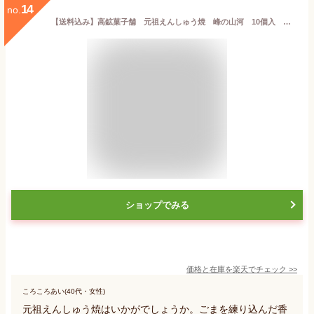
14
no.
【送料込み】高鉱菓子舗 元祖えんしゅう焼 峰の山河 10個入 岩手 産地直送 岩手県 岩手銘菓 和菓子 焼き菓子 黒ゴマ 黒ごま ご当地スイーツ お土産 お取り寄せ 老舗菓子店 ギフト
ショップでみる
価格と在庫を
楽天
でチェック
>>
ころころあい(40代・女性)
元祖えんしゅう焼はいかがでしょうか。ごまを練り込んだ香