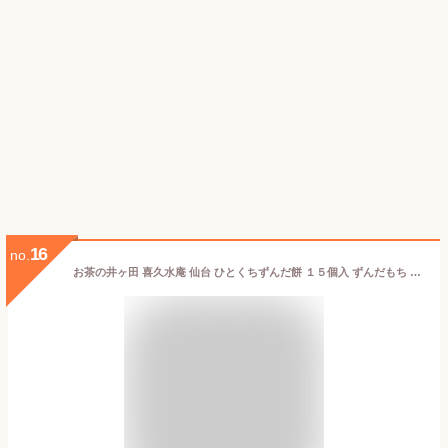
16
no.
お茶の井ヶ田 喜久水庵 仙台 ひとくちずんだ餅 １５個入 ずんだもち 仙台のお土産