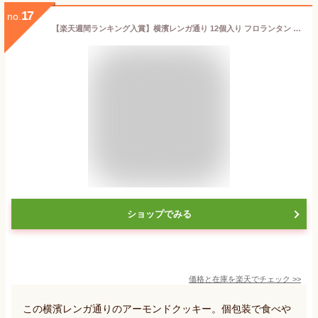
17
no.
【楽天週間ランキング入賞】横濱レンガ通り 12個入り フロランタン ウィッシュボン【横浜 お土産】｜お菓子 横浜 土産 アーモンドクッキー 洋菓子 神奈川 お土産 おみやげ 手土産 お菓子 帰省土産 お取り寄せ 贈り物 ギフト お取り寄せグルメ
ショップでみる
価格と在庫を
楽天
でチェック
>>
この横濱レンガ通りのアーモンドクッキー。個包装で食べや