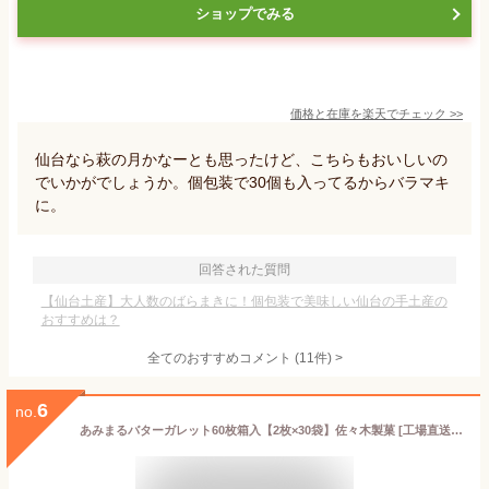
ショップでみる
価格と在庫を
楽天
でチェック
>>
仙台なら萩の月かなーとも思ったけど、こちらもおいしいの
でいかがでしょうか。個包装で30個も入ってるからバラマキ
に。
回答された質問
【仙台土産】大人数のばらまきに！個包装で美味しい仙台の手土産の
おすすめは？
全てのおすすめコメント
(
11
件)
>
6
no.
あみまるバターガレット60枚箱入【2枚×30袋】佐々木製菓 [工場直送]岩手銘菓