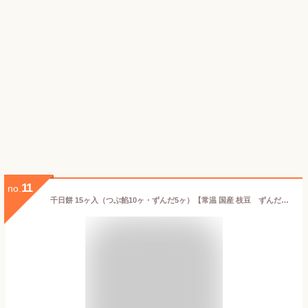
11
no.
千日餅 15ヶ入（つぶ餡10ヶ・ずんだ5ヶ）【常温 国産 枝豆 ずんだあん 小豆 餡 お取り寄せ スイーツ 仙台 お礼 お返し ご挨拶 ギフト 詰め合わせ プレゼント 贈答 個包装 お土産 宮城 老舗 内祝い 出産祝い 和菓子】