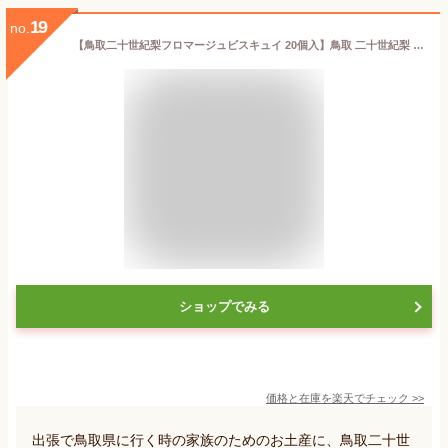
19
no.
【鳥取二十世紀梨フロマージュビスキュイ 20個入】鳥取 二十世紀梨 クッキー ラングドシャ お土産 贈り物 プレゼント お礼 お返し 内祝 山陰 梨 お菓子
ショップでみる
価格と在庫を
楽天
でチェック
>>
出張で鳥取県に行く時の家族のためのお土産に、鳥取二十世