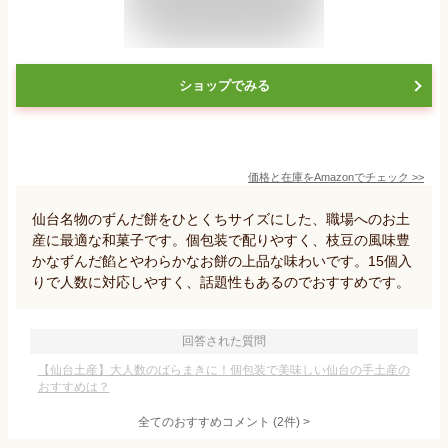
ショップでみる
価格と在庫を
Amazon
でチェック
>>
仙台名物のずんだ餅をひとくちサイズにした、職場へのお土
産に最適な和菓子です。個包装で配りやすく、枝豆の風味豊
かなずんだ餡とやわらかなお餅の上品な味わいです。15個入
りで人数に対応しやすく、話題性もあるのでおすすめです。
回答された質問
【仙台土産】大人数のばらまきに！個包装で美味しい仙台の手土産の
おすすめは？
全てのおすすめコメント
(
2
件)
>