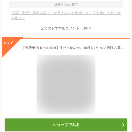
回答された質問
【岩手土産】花巻温泉でしか買えないお土産など！手土産に人気の食
べ物は？
全てのおすすめコメント
(
3
件)
>
7
no.
【P5倍◆7/11(土)1:59迄】牛たんせんべい 16袋入 | 牛タン 煎餅 お菓子 おやつ おつまみ 肉ギフト お肉 牛肉 誕生日プレゼント 贈り物 贈答用 お取り寄せグルメ お土産 食品 食べ物 内祝い お中元 御中元 夏ギフト 暑中見舞い 残暑見舞い 仙台 宮城 F-2
ショップでみる