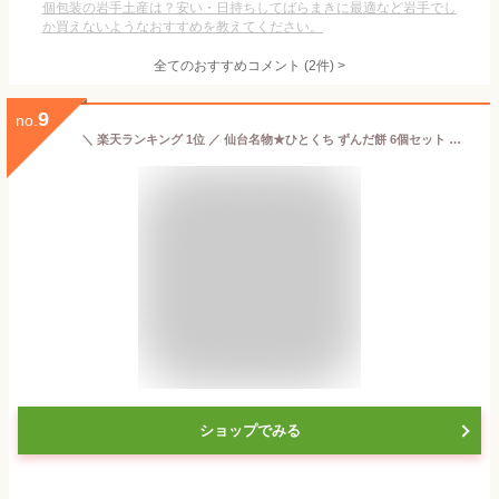
個包装の岩手土産は？安い・日持ちしてばらまきに最適など岩手でし
か買えないようなおすすめを教えてください。
全てのおすすめコメント
(
2
件)
>
9
no.
＼ 楽天ランキング 1位 ／ 仙台名物★ひとくち ずんだ餅 6個セット 送料無料 (※離島除く) ずんだもち お取り寄せ スイーツ 冷凍菓子 お土産 一口 おもち スイーツセット 一口サイズ 冷凍スイーツ 冷凍和菓子 お配り お菓子 ギフト 5000円以下 プレゼント 絶品 宮城 東北
ショップでみる