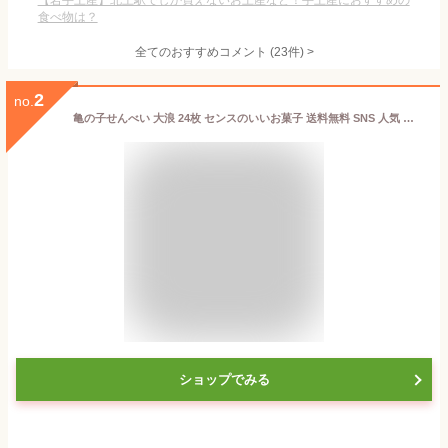
【岩手土産】北上駅でしか買えないお土産など！手土産におすすめの
食べ物は？
全てのおすすめコメント
(
23
件)
>
2
no.
亀の子せんべい 大浪 24枚 センスのいいお菓子 送料無料 SNS 人気 話題 インスタ映え おしゃれ 美味しい 個包装 岩手 お土産 優勝手土産
ショップでみる