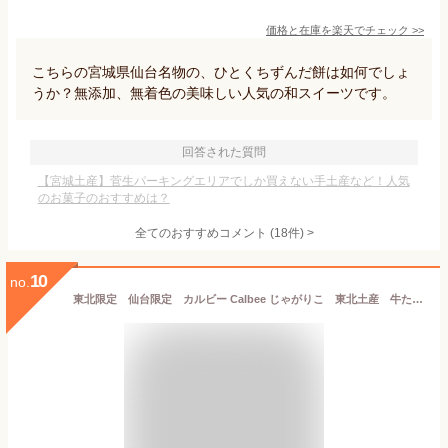
価格と在庫を
楽天
でチェック
>>
こちらの宮城県仙台名物の、ひとくちずんだ餅は如何でしょ
うか？無添加、無着色の美味しい人気の和スイーツです。
回答された質問
【宮城土産】菅生パーキングエリアでしか買えない手土産など！人気
のお菓子のおすすめは？
全てのおすすめコメント
(
18
件)
>
10
no.
東北限定 仙台限定 カルビー Calbee じゃがりこ 東北土産 牛たん味 食べ出したらキリンがないんだべ 香ばしく焼き上げた、牛たんの旨み 牛たん味フレーク スナック菓子 160g (20gx8袋）牛たん 牛タン