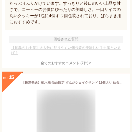
たっぷりふりかけています。すっきりと後口のいい上品な甘
さで、コーヒーのお供にぴったりの美味しさ。一口サイズの
丸いクッキーが1包に4個ずつ個包装されており、ばらまき用
におすすめです。
回答された質問
【徳島のお土産】大人数に配りやすい個包装の美味しい手土産といえ
ば？
全てのおすすめコメント
(
7
件)
>
15
no.
【最速発送】菊水庵 仙台限定 ずんだシェイクサンド 12個入り 仙台お土産