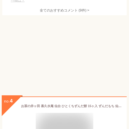
べ物は？
全てのおすすめコメント
(
9
件)
>
4
no.
お茶の井ヶ田 喜久水庵 仙台 ひとくちずんだ餅 15ヶ入 ずんだもち 仙台のお土産