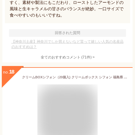
すく、素材や製法にもこだわり、ローストしたアーモンドの
風味と生キャラメルの甘さのバランスが絶妙。一口サイズで
食べやすいのもいいですね。
回答された質問
【神奈川土産】神奈川でしか買えないなど貰って嬉しい人気の名産品
のおすすめは？
全てのおすすめコメント
(
71
件)
>
18
no.
クリームBOXシフォン（20個入) クリームボックス シフォン 福島県 郡山市 のご当地パンをイメージしました!!個包装になっているのでお土産にも喜ばれます！まざっせこらっせ 福島 ふくしま こおりやま お土産 郡山銘販 マザッセコラッセ