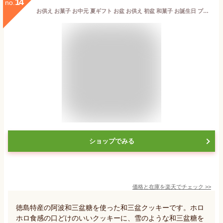
14
no.
お供え お菓子 お中元 夏ギフト お盆 お供え 初盆 和菓子 お誕生日 プレゼント 送料無料 四十九日 粗供養 香典返し お供え物 阿波和三盆糖 舞玉 和三盆クッキー お返し ご挨拶 お礼 内祝い お祝い 御礼 仏事 法要 法事 香典返し ご挨拶 母 父 還暦祝い 古希 喜寿 米寿 49日
ショップでみる
価格と在庫を
楽天
でチェック
>>
徳島特産の阿波和三盆糖を使った和三盆クッキーです。ホロ
ホロ食感の口どけのいいクッキーに、雪のような和三盆糖を