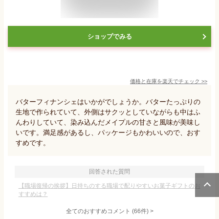
ショップでみる
価格と在庫を
楽天
でチェック
>>
バターフィナンシェはいかがでしょうか。バターたっぷりの
生地で作られていて、外側はサクッとしていながらも中はふ
んわりしていて、染み込んだメイプルの甘さと風味が美味し
いです。満足感があるし、パッケージもかわいいので、おす
すめです。
回答された質問
【職場復帰の挨拶】日持ちのする職場で配りやすいお菓子ギフトのお
すすめは？
全てのおすすめコメント
(
66
件)
>