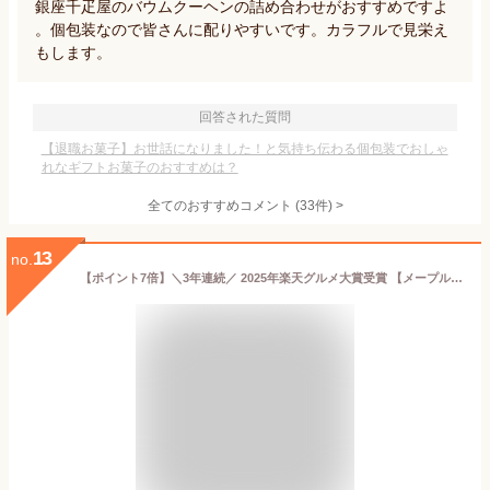
銀座千疋屋のバウムクーヘンの詰め合わせがおすすめですよ
。個包装なので皆さんに配りやすいです。カラフルで見栄え
もします。
回答された質問
【退職お菓子】お世話になりました！と気持ち伝わる個包装でおしゃ
れなギフトお菓子のおすすめは？
全てのおすすめコメント
(
33
件)
>
13
no.
【ポイント7倍】＼3年連続／ 2025年楽天グルメ大賞受賞 【メープルバタークッキー9枚入】ザ・メープルマニア お菓子 ギフト 詰め合わせ 個包装 クッキー ラングドシャ 焼き菓子 洋菓子 プレゼント 内祝 お返し お祝 退職 お中元 御中元 夏ギフト 暑中見舞い