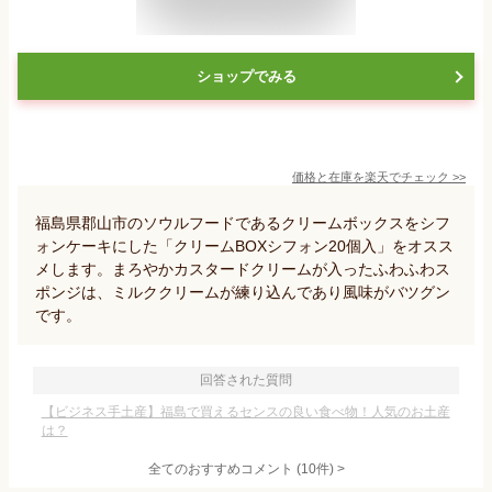
ショップでみる
価格と在庫を
楽天
でチェック
>>
福島県郡山市のソウルフードであるクリームボックスをシフ
ォンケーキにした「クリームBOXシフォン20個入」をオスス
メします。まろやかカスタードクリームが入ったふわふわス
ポンジは、ミルククリームが練り込んであり風味がバツグン
です。
回答された質問
【ビジネス手土産】福島で買えるセンスの良い食べ物！人気のお土産
は？
全てのおすすめコメント
(
10
件)
>