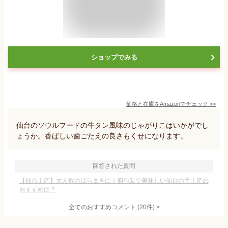
ショップでみる
価格と在庫を
Amazon
でチェック
>>
仙台のソウルフードの牛タン風味のじゃがりこはいかがでし
ょうか。香ばしい歯ごたえの良さもくせになります。
回答された質問
【仙台土産】大人数のばらまきに！個包装で美味しい仙台の手土産の
おすすめは？
全てのおすすめコメント
(
20
件)
>