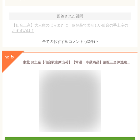
回答された質問
【仙台土産】大人数のばらまきに！個包装で美味しい仙台の手土産の
おすすめは？
全てのおすすめコメント
(
32
件)
>
5
no.
東北 お土産【仙台駅倉庫出荷】【常温・冷蔵商品】菓匠三全伊達絵巻30個入仙台 土産 東北みやげ お菓子 スイーツ グルメ おとりよせお年賀 お中元 御中元 お歳暮 御歳暮 内祝い お取り寄せ ギフト プレゼント のし可