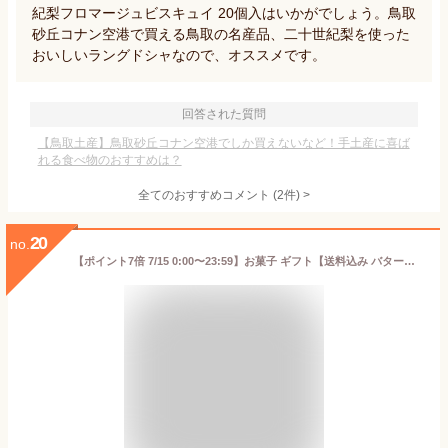
紀梨フロマージュビスキュイ 20個入はいかがでしょう。鳥取
砂丘コナン空港で買える鳥取の名産品、二十世紀梨を使った
おいしいラングドシャなので、オススメです。
回答された質問
【鳥取土産】鳥取砂丘コナン空港でしか買えないなど！手土産に喜ば
れる食べ物のおすすめは？
全てのおすすめコメント
(
2
件)
>
20
no.
【ポイント7倍 7/15 0:00〜23:59】お菓子 ギフト【送料込み バターフィナンシェ12個入】 個包装 スイーツ フィナンシェ 焼き菓子 洋菓子 内祝 お祝 出産祝 お礼 おしゃれ 退職 菓子折り ご挨拶 ギフト バターバトラー お供え お中元 御中元 夏ギフト 暑中見舞い