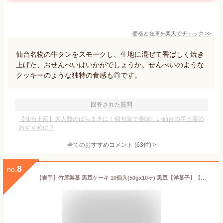
価格と在庫を
楽天
でチェック
>>
仙台名物の牛タンをスモークし、生地に混ぜて香ばしく焼き
上げた、おせんべいはいかがでしょうか。せんべいのような
クッキーのような独特の食感も◎です。
回答された質問
【仙台土産】大人数のばらまきに！個包装で美味しい仙台の手土産の
おすすめは？
全てのおすすめコメント
(
63
件)
>
8
no.
【岩手】竹屋製菓 黒豆ケーキ 10個入(50gx10ヶ) 黒豆【洋菓子】【久慈】