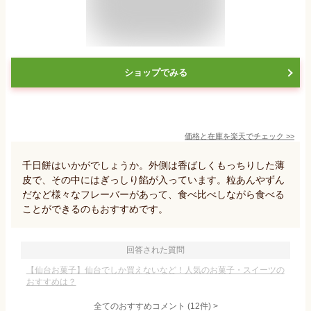
ショップでみる
価格と在庫を
楽天
でチェック
>>
千日餅はいかがでしょうか。外側は香ばしくもっちりした薄
皮で、その中にはぎっしり餡が入っています。粒あんやずん
だなど様々なフレーバーがあって、食べ比べしながら食べる
ことができるのもおすすめです。
回答された質問
【仙台お菓子】仙台でしか買えないなど！人気のお菓子・スイーツの
おすすめは？
全てのおすすめコメント
(
12
件)
>