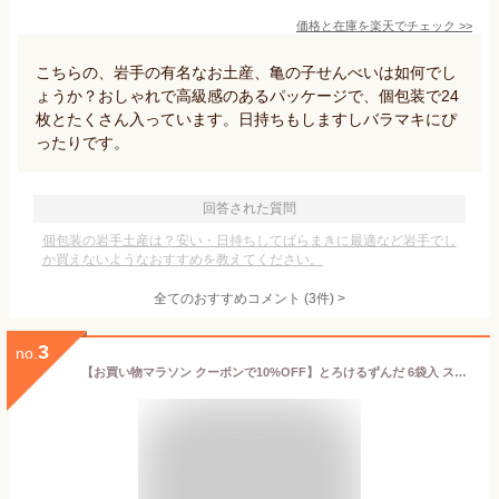
価格と在庫を
楽天
でチェック
>>
こちらの、岩手の有名なお土産、亀の子せんべいは如何でし
ょうか？おしゃれで高級感のあるパッケージで、個包装で24
枚とたくさん入っています。日持ちもしますしバラマキにぴ
ったりです。
回答された質問
個包装の岩手土産は？安い・日持ちしてばらまきに最適など岩手でし
か買えないようなおすすめを教えてください。
全てのおすすめコメント
(
3
件)
>
3
no.
【お買い物マラソン クーポンで10%OFF】とろけるずんだ 6袋入 スイーツ お菓子 洋菓子 焼き菓子 和菓子 お饅頭 お餅 詰め合わせ ご褒美 誕生日 お祝い 贈答 御礼 内祝 お返し プレゼント ギフト 手土産