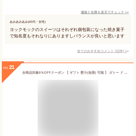
価格と在庫を
楽天
でチェック
>>
あみあみあみ(40代・女性)
ヨックモックのスイーツはそれぞれ個包装になった焼き菓子
で知名度もそれなりにありますしバランスが良いと思います
全てのおすすめコメント
(
22
件)
>
21
no.
全商品対象8％OFFクーポン 【 ギフト 熨斗(短冊) 可能 】 ガトー ド ボワイヤージュ幸せを呼ぶ馬車道馬蹄パイ20枚入 「 ギフト お菓子 おかし 横浜 ケーキ マカロン おすすめ ミルフィーユ ホワイトデー お返し お礼 お祝い 馬車道 」HP(A)-B