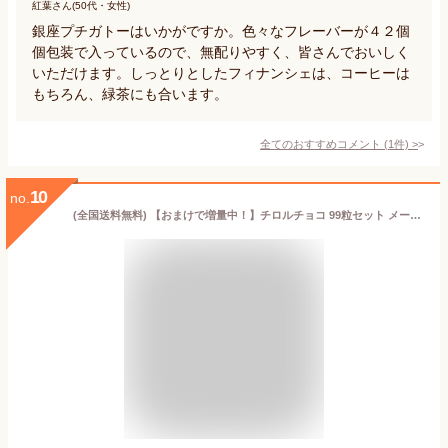
紅葉さん(50代・女性)
銀座プチガトーはいかがですか。色々なフレーバーが４２個
個包装で入っているので、無配りやすく、皆さんでおいしく
いただけます。しっとりとしたフィナンシェは、コーヒーは
もちろん、緑茶にも合います。
全てのおすすめコメント
(
1
件)
>
10
no.
(全国送料無料) 【おまけで増量中！】チロルチョコ 99粒セット メール便 (omtmb5657)(チョコレート 詰め合わせ 大量 個包装 景品 ばらまき バレンタイン プレゼント チロルチョコ 大量 お菓子 詰め合わせ)