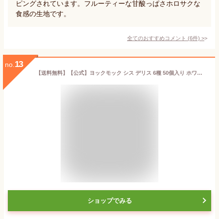
ピングされています。フルーティーな甘酸っぱさホロサクな
食感の生地です。
全てのおすすめコメント
(
6
件)
>
13
no.
【送料無料】【公式】ヨックモック シス デリス 6種 50個入り ホワイトデー お返し チョコレート 2026 詰め合わせ プレゼント スイーツ ギフト プチギフト クッキー 退職 洋菓子 お菓子 焼き菓子 手土産 個包装 お取り寄せ お礼 お祝い
ショップでみる