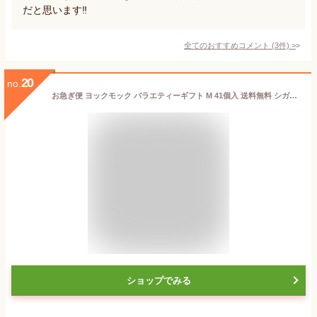
だと思います‼️
全てのおすすめコメント
(
3
件)
>
20
no.
お急ぎ便 ヨックモック バラエティーギフト M 41個入 送料無料 シガール お菓子 ギフト 焼き菓子 クッキー シガール 詰め合わせ yokumoku ブランド 人気 スイーツ 洋菓子 結婚 出産 内祝い ばらまき 個包装 小分け 祝い お礼 菓子折り 退職 卒業 異動 定年 祝い
ショップでみる