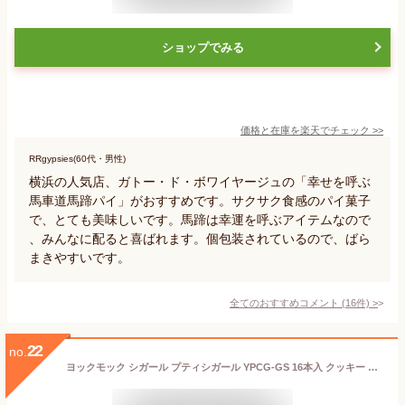
ショップでみる
価格と在庫を
楽天
でチェック
>>
RRgypsies(60代・男性)
横浜の人気店、ガトー・ド・ボワイヤージュの「幸せを呼ぶ
馬車道馬蹄パイ」がおすすめです。サクサク食感のパイ菓子
で、とても美味しいです。馬蹄は幸運を呼ぶアイテムなので
、みんなに配ると喜ばれます。個包装されているので、ばら
まきやすいです。
全てのおすすめコメント
(
16
件)
>
22
no.
ヨックモック シガール プティシガール YPCG-GS 16本入 クッキー お菓子 ギフト 詰め合わせ 洋菓子 ばらまき お取り寄せ 内祝い 結婚 出産 お供え 個包装 小分け お礼 プチギフト 1000円 帰省 手土産 菓子折り 退職 卒業 異動 定年 祝い 母の日 ホワイトデー お返し