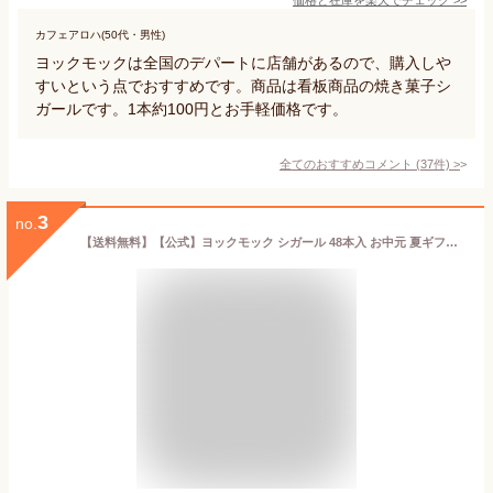
カフェアロハ(50代・男性)
ヨックモックは全国のデパートに店舗があるので、購入しや
すいという点でおすすめです。商品は看板商品の焼き菓子シ
ガールです。1本約100円とお手軽価格です。
全てのおすすめコメント
(
37
件)
>
3
no.
【送料無料】【公式】ヨックモック シガール 48本入 お中元 夏ギフト 2026 お盆 お供え 詰め合わせ プレゼント スイーツ ギフト プチギフト クッキー 退職 洋菓子 お菓子 焼き菓子 手土産 個包装 お取り寄せ お礼 お祝い