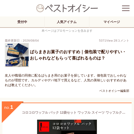
受付中
人気アイテム
マイページ
本ページはプロモーションを含みます
最終更新日：2026/08/04
5371
View
28
コメント
ばらまきお菓子のおすすめ｜個包装で配りやすい・
おしゃれなどもらって喜ばれるものは？
友人や職場の同僚に配るばらまき用のお菓子を探しています。個包装でおしゃれな
ものが理想です。カルディやデパ地下で買えるなど、人気の美味しいおすすめがあ
れば教えてください。
ベストオイシー編集部
1
no.
コロコロワッフル パック 12袋セット ワッフル スイーツ ワッフルクッキー 常温お菓子ギフト お菓子詰め合わせ クリスマス お歳暮 御歳暮 日持ちするお菓子 おしゃれ 個包装 プチお菓子セット プレゼント ばらまき ありがとう 焼き菓子