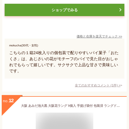
ショップでみる
価格と在庫を
楽天
でチェック
>>
mokucha(30代・女性)
こちらの１箱24枚入りの個包装で配りやすいパイ菓子「おた
くさ」は、あじさいの花がモチーフのパイで見た目がおしゃ
れでもらって嬉しいです。サクサクで上品な甘さで美味しい
です。
全てのおすすめコメント
(
1
件)
>
12
no.
大阪 あみだ池大黒 大阪花ラング 9個入 手提げ袋付 包装済 ラングドシャ クッキー 手土産 お菓子 お土産 ギフト