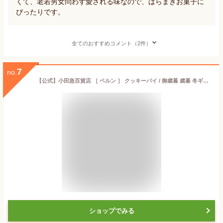
くて、老若男女問わず愛される味なので、ばらまきお菓子に
ぴったりです。
全てのおすすめコメント（2件）
7
no.
【公式】小田急百貨店 ［ ベルン ］ クッキーパイ / 御歳暮 歳暮 冬ギフト 冬の贈り物 2025 楽天 親戚 友人 会社宛 両親 ｜お届け希望期間指定※沖縄・離島へは届不可
ショップでみる