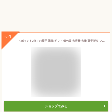
4
no.
＼ポイント2倍／お菓子 退職 ギフト 個包装 大容量 大量 菓子折り フィナンシェ オシャレ 焼き菓子 ばらまき 誕生日 産休 洋菓子 スイーツ 詰め合わせ 銀座プチガトー【42個】お中元 プレゼント 内祝い 職場 復帰 転勤 引越し 挨拶 手土産 差し入れ 当日出荷 翌日配送
ショップでみる