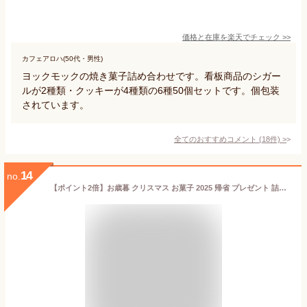
価格と在庫を
楽天
でチェック
>>
カフェアロハ(50代・男性)
ヨックモックの焼き菓子詰め合わせです。看板商品のシガー
ルが2種類・クッキーが4種類の6種50個セットです。個包装
されています。
全てのおすすめコメント
(
18
件)
>
14
no.
【ポイント2倍】お歳暮 クリスマス お菓子 2025 帰省 プレゼント 詰め合わせ ギフト 可愛い スイーツ 洋菓子 お祝い お返し お礼 個包装【季節限定】CBNW-24 ミックスウィッチ 10個入 ※お届けは11/30まで