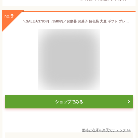
9
no.
＼SALE★3780円→3580円／お歳暮 お菓子 個包装 大量 ギフト プレゼント 翌日配達 菓子折り 焼き菓子 ばらまき 送料無料 スイーツ 銀座プチガトー【42個】【当日出荷】御歳暮 冬ギフト お祝い お礼 お返し 内祝い 誕生日 内のし フィナンシェ マドレーヌ クリスマス
ショップでみる
価格と在庫を
楽天
でチェック
>>