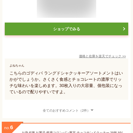
ショップでみる
価格と在庫を
楽天
でチェック
>>
よねちゃん
こちらのゴディバ ラングドシャクッキーアソートメントはい
かがでしょうか。さくさく食感とチョコレートの濃厚でリッ
チな味わいを楽しめます。30枚入りの大容量、個包装になっ
ているので配りやすいですよ。
全てのおすすめコメント（2件）
6
no.
お急ぎ便 お菓子 銀座コロンバン東京 チョコサンドクッキー 39枚 MV-19 焼き菓子 メルヴェイユ 個包装 洋菓子 スイーツ 詰め合わせ ギフト 内祝い お返し 出産 結婚 香典返し 手土産 ばらまき 菓子折り 退職 卒業 異動 定年 祝い