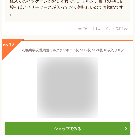
様入りのパッケージがおしゃれです。ミルクチョコの中に甘
酸っぱいベリーソースが入っており美味しいのでお勧めです
。
全てのおすすめコメント
(
3
件)
>
17
no.
札幌農学校 北海道ミルククッキー 3枚 or 12枚 or 24枚 48枚入りギフト プチギフト スイーツ お菓子 焼き菓子 洋菓子 ばらまき 小分け 大量 個包装 お配り用 産休 職場復帰 誕生日 内祝い 退職 お祝い 転勤 お礼 お返し 御供 感謝 銘菓
ショップでみる