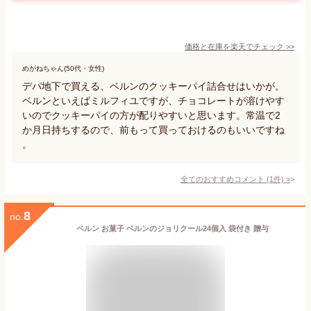
価格と在庫を
楽天
でチェック
>>
めがねちゃん(50代・女性)
デパ地下で買える、ベルンのクッキーパイ詰合せはいかが。
ベルンといえばミルフィユですが、チョコレートが溶けやす
いのでクッキーパイの方が配りやすいと思います。常温で2
か月日持ちするので、前もって買っておけるのもいいですね
。
全てのおすすめコメント
(
1
件)
>
8
no.
ベルン お菓子 ベルンのジョリクール24個入 袋付き 贈与