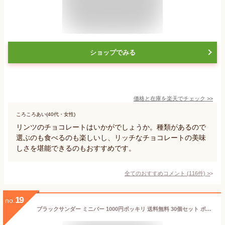
ショップでみる
価格と在庫を
楽天
でチェック
>>
ころころあい(40代・女性)
リンツのチョコレートはいかがでしょうか。種類があるので
選ぶのも食べるのも楽しいし、リッチなチョコレートの美味
しさを堪能できるのもおすすめです。
全てのおすすめコメント
(
116
件)
>
19
no.
ブラックサンダー ミニバー 1000円ポッキリ 送料無料 30個セット ポイント消化 お試し バラ売り 有楽製菓 ※常温配送 メール便 コストコ 通販