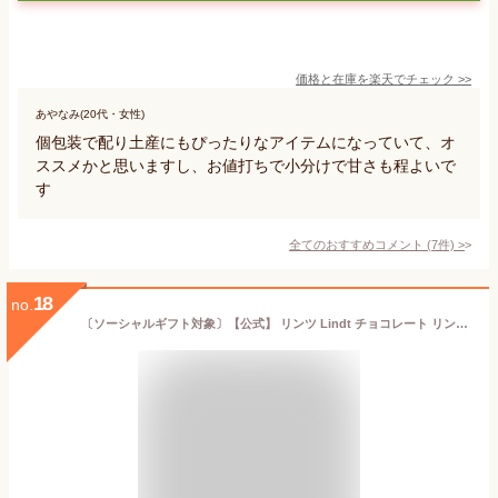
価格と在庫を
楽天
でチェック
>>
あやなみ(20代・女性)
個包装で配り土産にもぴったりなアイテムになっていて、オ
ススメかと思いますし、お値打ちで小分けで甘さも程よいで
す
全てのおすすめコメント
(
7
件)
>
18
no.
〔ソーシャルギフト対象〕【公式】 リンツ Lindt チョコレート リンドール テイスティングセット 16個入｜夏ギフト ギフト 可愛い スイーツ お菓子 おしゃれ 誕生日 手土産 お礼 お返し 家族 プチギフト【レビューキャンペーン対象】