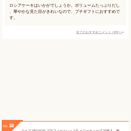
ロシアケーキはいかがでしょうか。ボリュームたっぷりだし
、華やかな見た目がきれいなので、プチギフトにおすすめで
す。
全てのおすすめコメント
(
3
件)
>
16
no.
ロイズ (ROYCE) プラフィーユショコラ ベリーキューブ 30枚入 御中元 2026 ギフト プチギフト 札幌 スイーツ チョコレート ベリーソース フルーティー パリッっと食感 お菓子 個包装 洋菓子 誕生日 内祝い 退職 お礼 お祝い 転勤 お礼 お返し