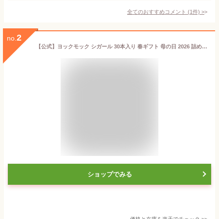
全てのおすすめコメント
(
1
件)
>
2
no.
【公式】ヨックモック シガール 30本入り 春ギフト 母の日 2026 詰め合わせ プレゼント スイーツ ギフト プチギフト クッキー 退職 洋菓子 お菓子 焼き菓子 手土産 個包装 お取り寄せ お礼 お祝い
ショップでみる
価格と在庫を
楽天
でチェック
>>