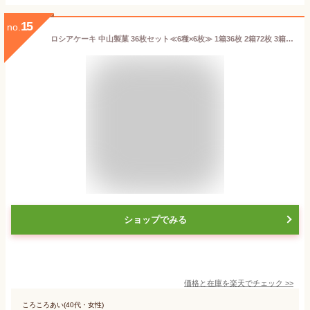
15
no.
ロシアケーキ 中山製菓 36枚セット≪6種×6枚≫ 1箱36枚 2箱72枚 3箱108枚 お配り袋 クッキー 詰め合わせ お菓子 個包装 おやつ スイーツ グルメ お配り 焼菓子 洋菓子 会社 退職 お返し 復帰 復職 産休 挨拶 お礼 職場 異動 ご挨拶 おせわになりました ハロウィン【RSL】
ショップでみる
価格と在庫を
楽天
でチェック
>>
ころころあい(40代・女性)