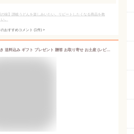
川の味】讃岐うどんを楽しみいたい。リピートしたくなる商品を教
さい。
てのおすすめコメント
(
1
件)
>
お歳暮 【冷凍】美々卯 冷凍うどんすき 送料込み ギフト プレゼント 贈答 お取り寄せ お土産 (レビュー記入で300円OFFクーポン配布中)