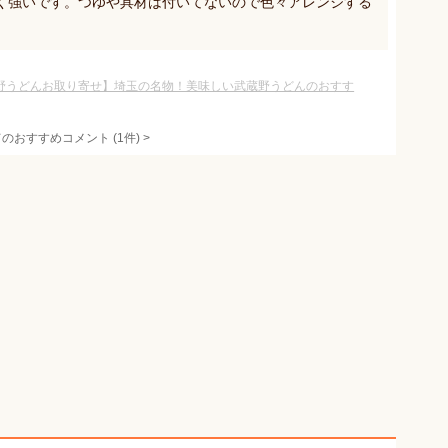
く強いです。つゆや具材は付いてないので色々アレンジする
野うどんお取り寄せ】埼玉の名物！美味しい武蔵野うどんのおすす
てのおすすめコメント
(
1
件)
>