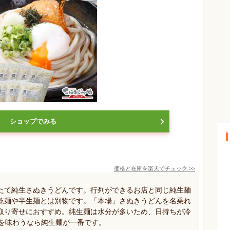
ショップでみる
価格と在庫を
楽天
でチェック
>>
たて純生さぬきうどんです。行列ができるお店と同じ純生麺
乾麺や半生麺とは別物です。「本場」さぬきうどんを名乗れ
取り寄せにおすすめ。純生麺は水分が多いため、日持ちが冷
味を味わうなら純生麺が一番です。