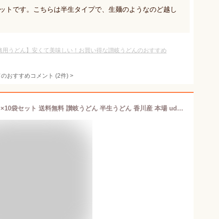
セットです。こちらは半生タイプで、生麺のようなのど越し
。
務用うどん】安くて美味しい！お買い得な讃岐うどんのおすすめ
てのおすすめコメント
(
2
件)
>
さぬきの夢うどん 国産小麦100％ 300g×10袋セット 送料無料 讃岐うどん 半生うどん 香川産 本場 udon コシ もちもち さぬきうどん かけ ぶっかけ 釜揚げ 釜玉 ざる 冷やし しっぽく きつね 月見 天ぷら カレー 四国 ご当地 取り寄せ ギフト