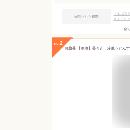
【本場香
回答された質問
えてくだ
全
2
no.