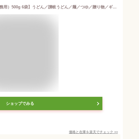
908180【半生包丁切り讃岐うどん（業務用）500g 6袋】うどん／讃岐うどん／麺／つゆ／贈り物／ギフト
ショップでみる
価格と在庫を
楽天
でチェック
>>