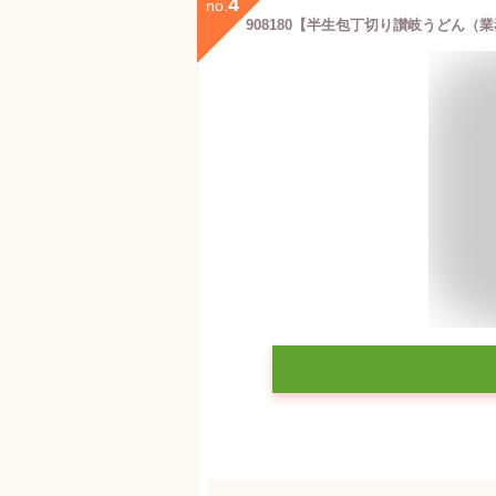
4
no.