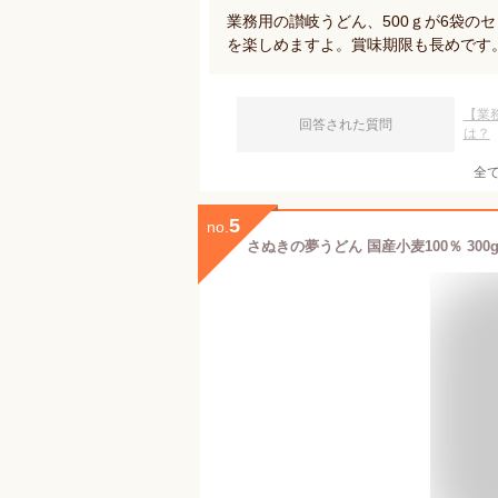
業務用の讃岐うどん、500ｇが6袋の
を楽しめますよ。賞味期限も長めです
【業
回答された質問
は？
全
5
no.