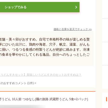
ショップでみる
価格と在庫を
楽天
でチェック
>>
老舗・美々卯がおすすめ。自宅で本格料亭の味が楽しめる贅
寧にひいた出汁に、鶏肉や海老、穴子、帆立、湯葉、がんも
に揃い、つるつる食感の特製うどんが絶妙に絡みます。冷凍
の食卓を華やかにしてくれる逸品。自分へのちょっとしたご
【うどんすきセット】美味しいうどんすきのセットおすすめは？
てのおすすめコメント
(
1
件)
>
どん 10人前 つゆなし(麺の旅路 武蔵野うどん 5食×2パック)