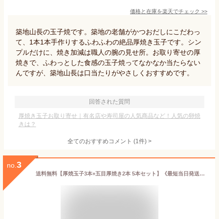
価格と在庫を
楽天
でチェック
>>
築地山長の玉子焼です。築地の老舗がかつおだしにこだわっ
て、1本1本手作りするふわふわの絶品厚焼き玉子です。シン
プルだけに、焼き加減は職人の腕の見せ所。お取り寄せの厚
焼きで、ふわっとした食感の玉子焼ってなかなか当たらない
んですが、築地山長は口当たりがやさしくおすすめです。
回答された質問
厚焼き玉子お取り寄せ｜有名店や寿司屋の人気商品など！人気の卵焼
きは？
全てのおすすめコメント
(
1
件)
>
3
no.
送料無料【厚焼玉子3本+五目厚焼き2本 5本セット】《最短当日発送》1本500g 食べ比べ 冷凍 訳あり 1本あたり860円 お弁当 おかず 新生活 だし巻き卵 厚焼き卵 甘め 自宅用 買い置き 手巻き寿司 おつまみ ストック 仕送り お取り寄せ お徳用 居酒屋メニュー 老舗の味