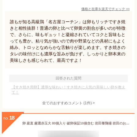
価格と在庫を
楽天
でチェック
>>
誰もが知る高級鶏「名古屋コーチン」は卵もリッチですき焼
きと相性抜群！普通の卵と比べて卵黄の割合が多いのが特徴
で、さらに、味もギュッ！と凝縮されていてコクと旨味もと
っても豊か。粘り気が強いので肉や野菜などの具材にもよく
絡み、トロッとなめらかな舌触りが楽しめます。すき焼きの
タレの味付けにも濃厚な旨みが負けず、しっかりと卵本来の
美味しさも感じられて、最高ですよ！
回答された質問
【すき焼き用卵】濃厚な味わい！すき焼きに人気の美味しい卵を教え
て！
全てのおすすめコメント
(
1
件)
>
18
no.
卵 産直 厳選赤玉大 80個入り 破卵保証10個含む 岩田養鶏場 岩田のおいしい卵 産直 卵 鶏卵 生卵 高級卵 新鮮 健康 榛東村 榛名 国産 もみじ 臭くない 卵かけご飯 TKG 自宅用 贈答用 手土産 ギフト お取り寄せ