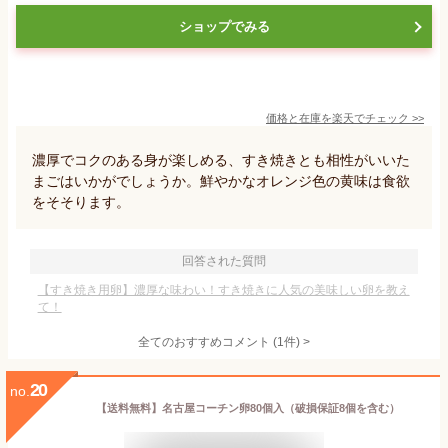
ショップでみる
価格と在庫を
楽天
でチェック
>>
濃厚でコクのある身が楽しめる、すき焼きとも相性がいいた
まごはいかがでしょうか。鮮やかなオレンジ色の黄味は食欲
をそそります。
回答された質問
【すき焼き用卵】濃厚な味わい！すき焼きに人気の美味しい卵を教え
て！
全てのおすすめコメント
(
1
件)
>
20
no.
【送料無料】名古屋コーチン卵80個入（破損保証8個を含む）