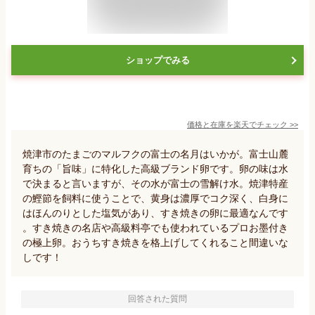
ショップでみる
価格と在庫を
楽天
でチェック
>>
焼津市のたまごのマルフクの富士の名月はいかが。富士山麓
育ちの「旨味」に特化した高級ブランド卵です。卵の味は水
で決まると言いますが、その水が富士の雪解け水。焼津特産
の鰹節を飼料に使うことで、黄身は濃厚でコク深く、白身に
はほんのりとした塩気があり、すき焼きの卵に最適なんです
。すき焼きの名店や高級料亭でも使われているプロお墨付き
の極上卵。おうちすき焼きを格上げしてくれること間違いな
しです！
回答された質問