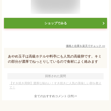
ショップでみる
価格と在庫を
楽天
でチェック
>>
あやめ玉子は高級ホテルや料亭にも人気の高級卵です。キミ
の部分が濃厚でねっとりしているので食材によく絡みます
回答された質問
【すき焼き用卵】濃厚な味わい！すき焼きに人気の美味しい卵を教え
て！
全てのおすすめコメント
(
1
件)
>