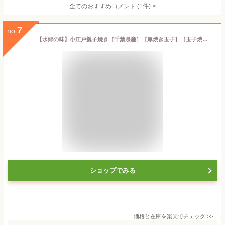
全てのおすすめコメント
(
1
件)
>
7
no.
【水郷の味】小江戸親子焼き［千葉県産］［厚焼き玉子］［玉子焼き］［卵焼き］食いしんぼう祭 ※【 冷蔵 限定配送 】※冷凍限定商品とは同梱できません 別途送料がかかります
ショップでみる
価格と在庫を
楽天
でチェック
>>