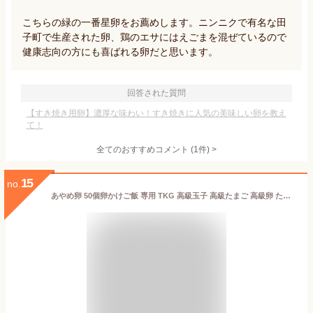
こちらの緑の一番星卵をお薦めします。ニンニクで有名な田
子町で生産された卵、鶏のエサにはえごまを混ぜているので
健康志向の方にも喜ばれる卵だと思います。
回答された質問
【すき焼き用卵】濃厚な味わい！すき焼きに人気の美味しい卵を教え
て！
全てのおすすめコメント
(
1
件)
>
15
no.
あやめ卵 50個卵かけご飯 専用 TKG 高級玉子 高級たまご 高級卵 たまご 卵かけご飯 卵かけご飯専用たまご 卵かけご飯ギフト ギフト 濃厚たまご 産みたて 卵箱売り