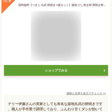
9
no.
送料無料【つきじ 丸武 卵焼き 2個セット】築地 だし巻き卵 厚焼き卵 玉子焼き たまご サンド お弁当 お取り寄せ 厚焼き玉子 丸武 卵焼き まるたけ 卵焼き 築地厚焼き玉子
ショップでみる
価格と在庫を
楽天
でチェック
>>
テリー伊藤さんの実家としても有名な築地丸武の卵焼きです
。職人が手作業で調理しており、ふんわり甘くダシが効いて