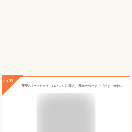
11
no.
夢王2パックセット （1パック10個入）日本一のたまご【たまごかけご飯祭り3年連続グランプリ】ご挨拶 ギフト プレゼント