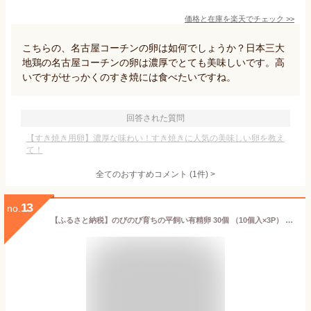
価格と在庫を
楽天
でチェック
>>
こちらの、名古屋コーチンの卵は如何でしょうか？日本三大
地鶏の名古屋コーチンの卵は濃厚でとても美味しいです。高
いですがせっかくのすき焼には食べたいですね。
回答された質問
【すき焼き用卵】濃厚な味わい！すき焼きに人気の美味しい卵を教え
て！
全てのおすすめコメント
(
1
件)
>
13
no.
【ふるさと納税】のびのび育ちの平飼い有精卵 30個 （10個入×3P） 平飼い 有精卵 たまご 卵 玉子 タマゴ 鶏卵 オムレツ 卵かけご飯 たまご焼き 国産 すき焼き 三重県 多気町 JK-03