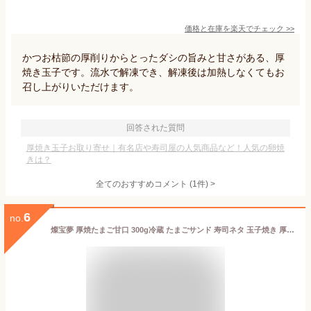
価格と在庫を
楽天
でチェック
>>
かつお枯節の厚削りからとったダシの旨みと甘さがある、厚
焼き玉子です。流水で解凍でき、解凍後は加熱しなくてもお
召し上がりいただけます。
回答された質問
厚焼き玉子お取り寄せ｜有名店や寿司屋の人気商品など！人気の卵焼
きは？
全てのおすすめコメント
(
1
件)
>
6
no.
燦宝夢 厚焼たまご甘口 300g冷蔵 たまごサンド 寿司ネタ 玉子焼き 厚焼き玉子 卵 たまご焼き 玉子焼き ノーカット フリーカット 甘口 甘い お弁当 おつまみ 朝食 昼食 夕食 簡単 便利 時短 業務用 家庭用 大容量 お買い得