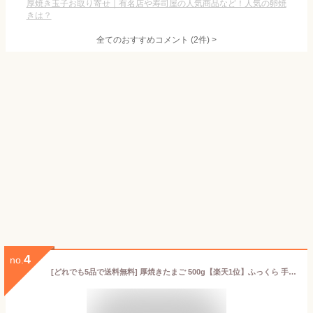
厚焼き玉子お取り寄せ｜有名店や寿司屋の人気商品など！人気の卵焼
きは？
全てのおすすめコメント
(
2
件)
>
4
no.
[どれでも5品で送料無料] 厚焼きたまご 500g【楽天1位】ふっくら 手作り感のある玉子焼き お弁当 おかず おつまみ 夜食 大容量 業務用サイズでお得 冷凍【動画あり】