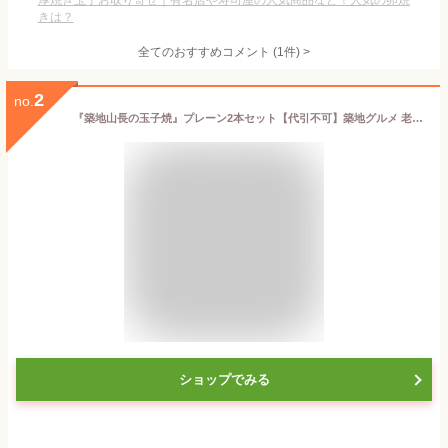
厚焼き玉子お取り寄せ｜有名店や寿司屋の人気商品など！人気の卵焼
きは？
全てのおすすめコメント
(
1
件)
>
2
no.
『築地山長の玉子焼』プレーン2本セット【代引不可】築地グルメ 老舗の味 玉子焼き ふわふわ卵 手作りお菓子 おうちごはん お弁当おかず おつまみ プレゼントギフト 贈り物 日本の伝統 職人技（年内出荷のご注文締切日：12月18日、12月29日着までお届け指定可）
ショップでみる