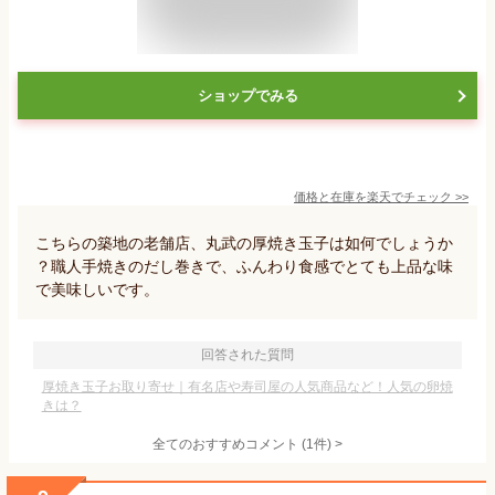
ショップでみる
価格と在庫を
楽天
でチェック
>>
こちらの築地の老舗店、丸武の厚焼き玉子は如何でしょうか
？職人手焼きのだし巻きで、ふんわり食感でとても上品な味
で美味しいです。
回答された質問
厚焼き玉子お取り寄せ｜有名店や寿司屋の人気商品など！人気の卵焼
きは？
全てのおすすめコメント
(
1
件)
>