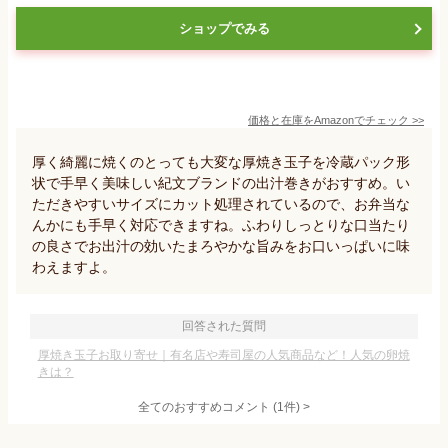
ショップでみる
価格と在庫を
Amazon
でチェック
>>
厚く綺麗に焼くのとっても大変な厚焼き玉子を冷蔵パック形
状で手早く美味しい紀文ブランドの出汁巻きがおすすめ。い
ただきやすいサイズにカット処理されているので、お弁当な
んかにも手早く対応できますね。ふわりしっとりな口当たり
の良さでお出汁の効いたまろやかな旨みをお口いっぱいに味
わえますよ。
回答された質問
厚焼き玉子お取り寄せ｜有名店や寿司屋の人気商品など！人気の卵焼
きは？
全てのおすすめコメント
(
1
件)
>