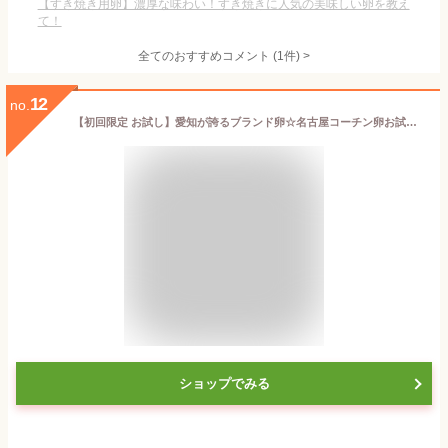
【すき焼き用卵】濃厚な味わい！すき焼きに人気の美味しい卵を教え
て！
全てのおすすめコメント
(
1
件)
>
12
no.
【初回限定 お試し】愛知が誇るブランド卵☆名古屋コーチン卵お試しセット【6個入り × 3パック（合計18個)】食品 卵 鶏卵 高級卵 玉子 たまご ご家庭卵 普段使い用 送料無料 高級食材 お試しセット
ショップでみる