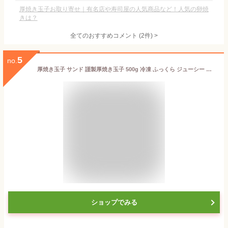
厚焼き玉子お取り寄せ｜有名店や寿司屋の人気商品など！人気の卵焼
きは？
全てのおすすめコメント
(
2
件)
>
5
no.
厚焼き玉子 サンド 謹製厚焼き玉子 500g 冷凍 ふっくら ジューシー かつお枯節 旨味 弁当 食品 子供 ランチ 和食 お正月 おせち料理
ショップでみる