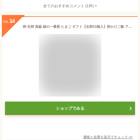
全てのおすすめコメント
(
1
件)
>
14
no.
卵 生卵 高級 緑の一番星 たまご ギフト【生卵10個入】卵かけご飯 アローカナ 大黄卵鶏が産む 青い卵 ブランド卵 緑の卵 食べ物 プレゼント お取り寄せ グルメ 玉子 3980円以上で送料無料 実用的
ショップでみる
価格と在庫を
楽天
でチェック
>>