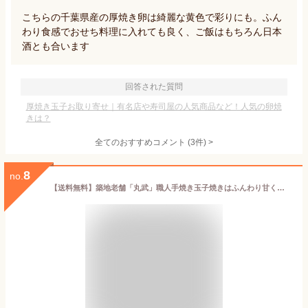
こちらの千葉県産の厚焼き卵は綺麗な黄色で彩りにも。ふん
わり食感でおせち料理に入れても良く、ご飯はもちろん日本
酒とも合います
回答された質問
厚焼き玉子お取り寄せ｜有名店や寿司屋の人気商品など！人気の卵焼
きは？
全てのおすすめコメント
(
3
件)
>
8
no.
【送料無料】築地老舗「丸武」職人手焼き玉子焼きはふんわり甘くて上品な味。朝ごはん・お弁当・贈り物に人気！(※送料無料は北海道・九州・沖縄を除く) だし巻き卵 卵焼き 築地 丸武 厚焼き玉子 丸武 卵焼き まるたけ 卵焼き 築地厚焼き玉子