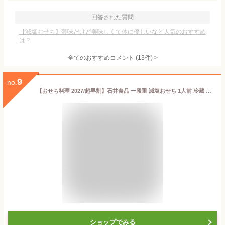
回答された質問
【減塩おせち】薄味だけど美味しくて体に優しいなど人気のおすすめ
は？
全てのおすすめコメント
(
13
件)
>
9
no.
【おせち料理 2027/超早割】石井食品 一段重 減塩おせち 1人前 冷蔵 解凍不要 無添加調理 塩分カット 食塩控えめおせち「イシイのつばさ」 食塩相当量約2.2g 国産 江戸雑煮のつゆと角餅付き イシイの 年内お届け
ショップでみる