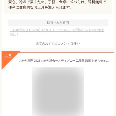
安心。冷凍で届くため、手軽に食卓に並べられ、送料無料で
便利に健康的なお正月を迎えられます。
回答された質問
【低糖質おせち2026】低カロリーでヘルシーな通販で人気のおすす
めは？
全てのおすすめコメント
(
2
件)
>
5
no.
おせち料理 2026 おせち詰合せ／ディズニー 二段重 惣菜 おせちセット 和洋おせちセット 御節 詰め合わせ 切り餅 2段重 送料無料 お節 料理 予約 和洋 洋風 Disney キャラクター アニメ ミッキーマウス かわいい 子供 こども たべられるシート 伊達巻 黒豆 味付数の子