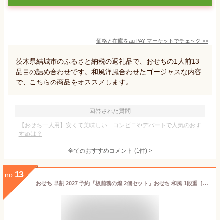
価格と在庫を
au PAY マーケット
でチェック
>>
茨木県結城市のふるさと納税の返礼品で、おせちの1人前13
品目の詰め合わせです。和風洋風合わせたゴージャスな内容
で、こちらの商品をオススメします。
回答された質問
【おせち一人用】安くて美味しい！コンビニやデパートで人気のおす
すめは？
全てのおすすめコメント
(
1
件)
>
13
no.
おせち 早割 2027 予約『板前魂の煌 2個セット』おせち 和風 1段重［24品 各1人前×2個 お節］新春 豪華 毎年完売 おせち料理［おせち 送料無料］2026 お正月 御節料理 冷凍