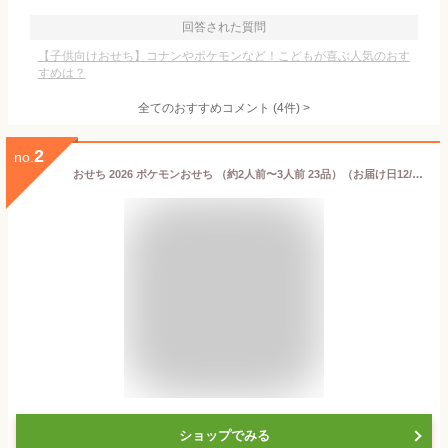
回答された質問
【子供向けおせち】コナンやポケモンなど！こどもが喜ぶ人気のおす
すめは？
全てのおすすめコメント
(
4
件)
>
2
no.
おせち 2026 ポケモンおせち （約2人前〜3人前 23品）（お届け日12/29）メーカー直送 冷凍便 送料無料 / 和風 洋風 キャラクター 迎春 本格 おせち料理 2026年 予約 正月 お節 ソムリエ@ギフト 人気 おすすめ 御節 御節料理 福袋
ショップでみる