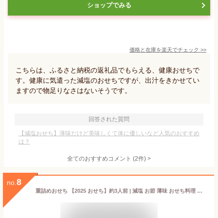
ショップでみる
価格と在庫を
楽天
でチェック
>>
こちらは、ふるさと納税の返礼品でもらえる、健康おせちで
す。健康に気遣った減塩のおせちですが、出汁をきかせてい
ますので物足りなさはないそうです。
回答された質問
【減塩おせち】薄味だけど美味しくて体に優しいなど人気のおすすめ
は？
全てのおすすめコメント
(
2
件)
>
8
no.
重詰めおせち 【2025 おせち】約3人前 | 減塩 お節 薄味 おせち料理 塩分控えめ 塩分カット 冷凍 盛り付け済み 保存料無添加 無添加 予約 2025 健康 高齢者 国産 和風 お節料理 美味しい