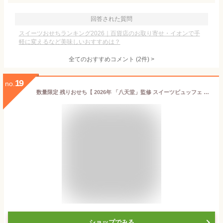
回答された質問
スイーツおせちランキング2026｜百貨店のお取り寄せ・イオンで手
軽に変えるなど美味しいおすすめは？
全てのおすすめコメント
(
2
件)
>
19
no.
数量限定 残りおせち【 2026年 「八天堂」監修 スイーツビュッフェ 11品目 約2～3人前 】送料無料 有名店 スイーツおせち おせち料理 お節 御節 元旦 お正月 デザート 2段重 子供 家族 お子様 定番くりーむパン ロールケーキ パイ 広島 八天堂 詰め合わせ セット 変わり種
ショップでみる