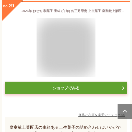
20
no.
2026年 おせち 和菓子 宝箱 (午年) お正月限定 上生菓子 皇室献上菓匠 山梨県三省堂 送料無料 | お菓子 スイーツ ギフト プレゼント お正月 正月 新年 挨拶 生菓子 かわいい 手土産 御年賀 お年賀 手土産 年始 お年始 お土産 内祝い お返し 老舗 高級 お礼
ショップでみる
価格と在庫を
楽天
でチェック
>>
皇室献上菓匠店の由緒ある上生菓子の詰め合わせはいかがで