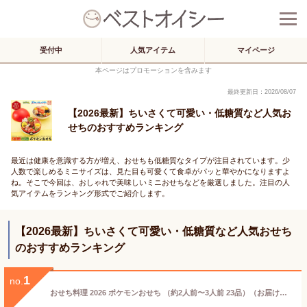
受付中
人気アイテム
マイページ
本ページはプロモーションを含みます
最終更新日：2026/08/07
【2026最新】ちいさくて可愛い・低糖質など人気お
せちのおすすめランキング
最近は健康を意識する方が増え、おせちも低糖質なタイプが注目されています。少
人数で楽しめるミニサイズは、見た目も可愛くて食卓がパッと華やかになりますよ
ね。そこで今回は、おしゃれで美味しいミニおせちなどを厳選しました。注目の人
気アイテムをランキング形式でご紹介します。
【2026最新】ちいさくて可愛い・低糖質など人気おせち
のおすすめランキング
1
no.
おせち料理 2026 ポケモンおせち （約2人前〜3人前 23品）（お届け日12/29）メーカー直送 冷凍便 送料無料 / 和風 洋風 キャラクターおせち 迎春 本格 おせち2026年 予約 子供 ファミリー 家族 おもしろ ギフト 正月 お節 御節 御節料理 福袋