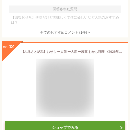
回答された質問
【減塩おせち】薄味だけど美味しくて体に優しいなど人気のおすすめ
は？
全てのおすすめコメント
(
1
件)
>
12
no.
【ふるさと納税】おせち 一人前 一人用 一段重 おせち料理 《2026年12月30日出荷予定》 株式会社エイヨウショク 茨城県 結城市 おせち 冷
ショップでみる