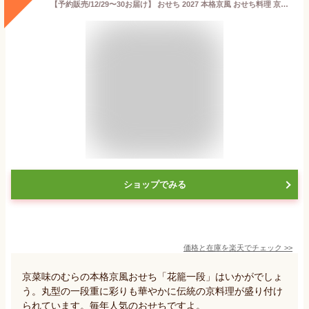
【予約販売/12/29〜30お届け】 おせち 2027 本格京風 おせち料理 京菜味のむら 「 花籠 一段 / 二段 」 【一段あたり 31品目 1人前 】 NR018-20 1段重 2段重 2人前 冷凍 オードブル 御節 お節 お節料理 御節料理 京都 予約 ギフト 送料無料
ショップでみる
価格と在庫を
楽天
でチェック
>>
京菜味のむらの本格京風おせち「花籠一段」はいかがでしょ
う。丸型の一段重に彩りも華やかに伝統の京料理が盛り付け
られています。毎年人気のおせちですよ。