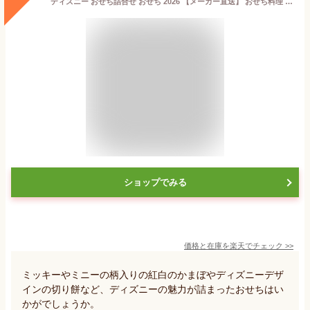
ディズニー おせち詰合せ おせち 2026 【メーカー直送】 おせち料理 キャラクターおせち セット 24品目 二段重 冷蔵 解凍なし ミッキー ミニー 子ども 喜ぶ 和風 洋風 2人前 お節 お正月 新春 年末年始 詰め合わせ 可愛い 蒲鉾 家族 子どもが喜ぶ お祝い 送料無料
ショップでみる
価格と在庫を
楽天
でチェック
>>
ミッキーやミニーの柄入りの紅白のかまぼやディズニーデザ
インの切り餅など、ディズニーの魅力が詰まったおせちはい
かがでしょうか。