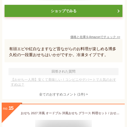
ショップでみる
価格と在庫を
Amazon
でチェック
>>
有頭エビや紅白なますなど昔ながらのお料理が楽しめる博多
久松の一段重おせちはいかがですか。冷凍タイプです。
回答された質問
【おせち一人用】安くて美味しい！コンビニやデパートで人気のおす
すめは？
全てのおすすめコメント
(
1
件)
>
15
no.
おせち 2027 洋風 オードブル 洋風おせち グラース 料理セット / おせち料理 おつまみ フレンチ ふらんす屋 10品 1人前 2人前 一段重 冷凍 個包装