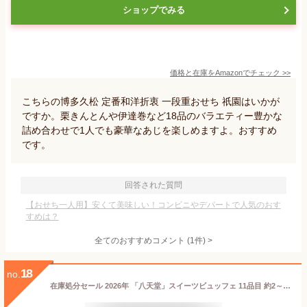
ショップでみる
価格と在庫を
Amazon
でチェック
>>
こちらの博多久松 定番和洋折衷 一段重おせち 祇園はいかが
ですか。栗きんとんや伊達巻など18品のバラエティー豊かな
詰め合わせで1人でも豪華なあじを楽しめますよ。おすすめ
です。
回答された質問
【おせち一人用】安くて美味しい！コンビニやデパートで人気のおす
すめは？
全てのおすすめコメント
(
1
件)
>
18
no.
在庫処分セール 2026年 「八天堂」スイーツビュッフェ 11品目 約2～3人前 はってん堂 くりーむパン ストロベリーパイ ロールケーキ 詰め合わせ 菓子折り 内祝い 誕生日 お返し 手土産 ギフト プレゼント 福袋 お菓子 洋菓子 スイーツ 人気 定番 送料込み 訳あり 残りおせち