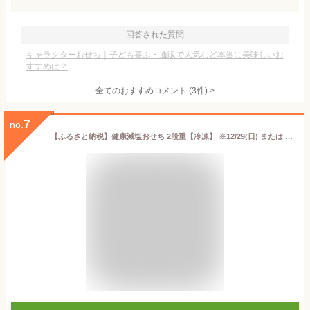
回答された質問
キャラクターおせち｜子ども喜ぶ・通販で人気など本当に美味しいお
すすめは？
全てのおすすめコメント
(
3
件)
>
7
no.
【ふるさと納税】健康減塩おせち 2段重【冷凍】 ※12/29(日) または 12/30(月) にお届け ※離島への配送不可