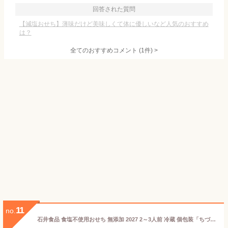
回答された質問
【減塩おせち】薄味だけど美味しくて体に優しいなど人気のおすすめ
は？
全てのおすすめコメント
(
1
件)
>
11
no.
石井食品 食塩不使用おせち 無添加 2027 2～3人前 冷蔵 個包装「ちづる（千鶴）」おせち料理 減塩 塩分控えめ （12月31日お届け）