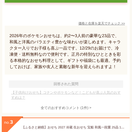
価格と在庫を
楽天
でチェック
>>
2026年のポケモンおせちは、約2〜3人前の豪華な23品で、
和風と洋風のバラエティ豊かな味わいが楽しめます。キャラ
クター入りでお子様も喜ぶ一品です。12/29のお届けで、冷
凍便・送料無料なので便利です。正月の特別なひとときを彩
る本格的なおせち料理として、ギフトや福袋にも最適。予約
しておけば、家族や友人と素敵な新年を迎えられますよ！
回答された質問
【子供向けおせち】コナンやポケモンなど！こどもが喜ぶ人気のおす
すめは？
全てのおすすめコメント
(
1
件)
>
3
no.
【ふるさと納税】おせち 2027 冷蔵 生おせち 宝船 和風一段重 25品 1人前 玉清屋 盛付済 解凍不要 12/31お届け おせち料理 お節料理 お節 御節 お正月 重箱 縁起物 迎春 年末配送 冷蔵おせち 愛知県 大府市 | ＜玉清屋 生おせち 宝船＞