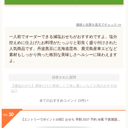
価格と在庫を
楽天
でチェック
>>
一人前でオーダーできる減塩おせちがおすすめですよ。塩分
控えめに仕上げたお料理がたっぷりと彩良く盛り付けされた
人気商品です。丹波黒豆に北海道昆布、鹿児島産車エビなど
素材もしっかり拘った格別な美味しさヘルシーに味わえます
よ。
回答された質問
【減塩おせち】薄味だけど美味しくて体に優しいなど人気のおすすめ
は？
全てのおすすめコメント
(
1
件)
>
10
no.
【エントリーでポイント10倍】おせち 早割 2027 予約 冷蔵 千賀屋謹製 福寿千 和風 8.5寸 3段重 全61品 4人前〜5人前 千賀屋 送料無料 お節 御節 おせち料理 2026 お正月 御節料理 三段重