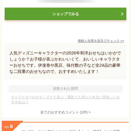
ショップでみる
価格と在庫を
楽天
でチェック
>>
人気ディズニーキャラクターの2026年和洋おせちはいかがで
しょうか？お子様が喜ぶかわいいくて、おいしいキャラクタ
ーおせちです。伊達巻や黒豆、味付数の子など全24品の豪華
な二段重のおせちなので、おすすめいたします！
回答された質問
キャラクターおせち｜子ども喜ぶ・通販で人気など本当に美味しいお
すすめは？
全てのおすすめコメント
(
1
件)
>
6
no.