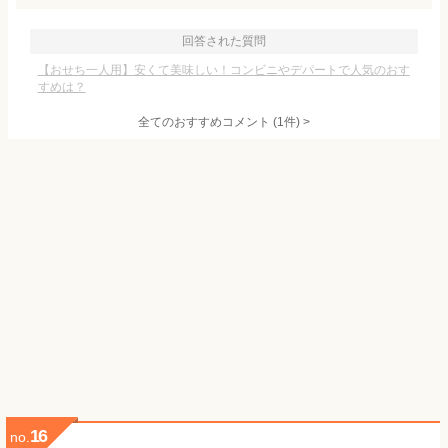
回答された質問
【おせち一人用】安くて美味しい！コンビニやデパートで人気のおす
すめは？
全てのおすすめコメント
(
1
件)
>
16
no.