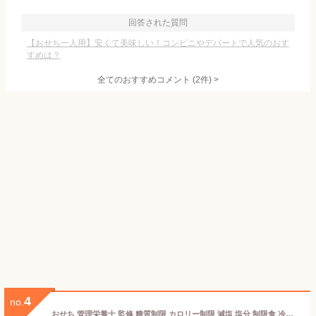
回答された質問
【おせち一人用】安くて美味しい！コンビニやデパートで人気のおす
すめは？
全てのおすすめコメント
(
2
件)
>
4
no.
おせち 管理栄養士 監修 糖質制限 カロリー制限 減塩 塩分 制限食 冷凍 1人前 2日分 14品目 糖質 カロリー 塩分 糖尿病 血圧 送料無料 ウェルネスダイニング