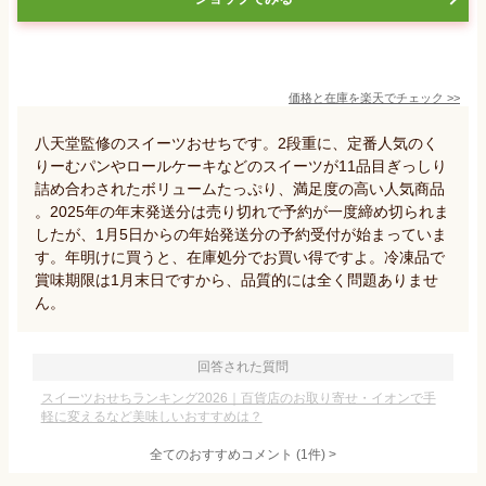
価格と在庫を
楽天
でチェック
>>
八天堂監修のスイーツおせちです。2段重に、定番人気のく
りーむパンやロールケーキなどのスイーツが11品目ぎっしり
詰め合わされたボリュームたっぷり、満足度の高い人気商品
。2025年の年末発送分は売り切れで予約が一度締め切られま
したが、1月5日からの年始発送分の予約受付が始まっていま
す。年明けに買うと、在庫処分でお買い得ですよ。冷凍品で
賞味期限は1月末日ですから、品質的には全く問題ありませ
ん。
回答された質問
スイーツおせちランキング2026｜百貨店のお取り寄せ・イオンで手
軽に変えるなど美味しいおすすめは？
全てのおすすめコメント
(
1
件)
>