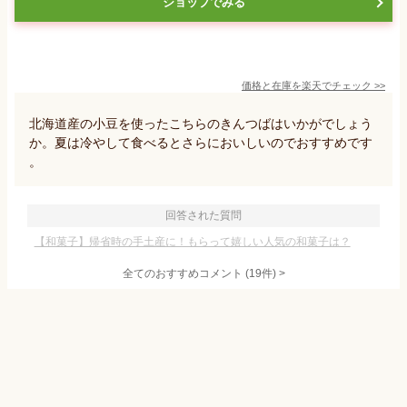
ショップでみる
価格と在庫を
楽天
でチェック
>>
北海道産の小豆を使ったこちらのきんつばはいかがでしょう
か。夏は冷やして食べるとさらにおいしいのでおすすめです
。
回答された質問
【和菓子】帰省時の手土産に！もらって嬉しい人気の和菓子は？
全てのおすすめコメント
(
19
件)
>