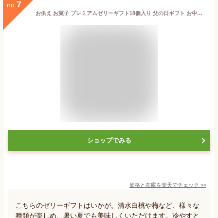
7
no.
お供え お菓子 プレミアムゼリーギフト18個入り 父の日ギフト お中元 内祝 出産内祝い コーヒーゼリー 贈答品 和菓子 個包装 おしゃれ スイーツ ギフト 詰め合わせ 白桃 コーヒー 梅 あら川白桃 御仏前 お供え物 御礼 お祝い お見舞い 快気祝 手土産 洋菓子
ショップでみる
価格と在庫を
楽天
でチェック
>>
こちらのゼリーギフトはいかが。清水白桃や梅など、様々な
種類が楽しめ、暑い夏でも美味しくいただけます。冷やすと