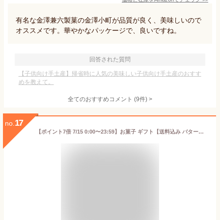
有名な金澤兼六製菓の金澤小町が品質が良く、美味しいので
オススメです。華やかなパッケージで、良いですね。
回答された質問
【子供向け手土産】帰省時に人気の美味しい子供向け手土産のおすす
めを教えて。
全てのおすすめコメント
(
9
件)
>
17
no.
【ポイント7倍 7/15 0:00〜23:59】お菓子 ギフト【送料込み バターフィナンシェ12個入】 個包装 スイーツ フィナンシェ 焼き菓子 洋菓子 内祝 お祝 出産祝 お礼 おしゃれ 退職 菓子折り ご挨拶 ギフト バターバトラー お供え お中元 御中元 夏ギフト 暑中見舞い