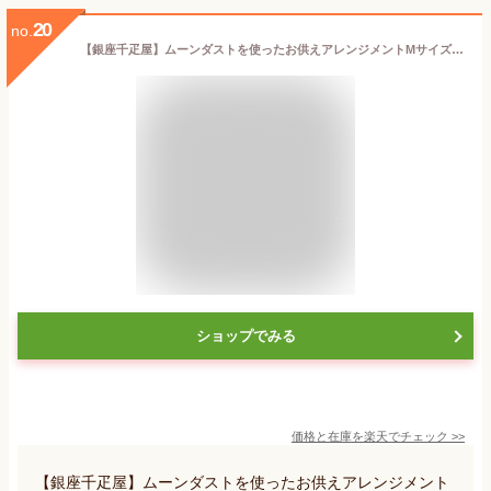
20
no.
【銀座千疋屋】ムーンダストを使ったお供えアレンジメントMサイズ+「銀座千疋屋」フルーツ羊羹セット 【送料無料】【生花】【画像配信】 あす楽 お供え お悔み お盆 お彼岸 喪中見舞い 法事 命日 一周忌 法要 FKAASW
ショップでみる
価格と在庫を
楽天
でチェック
>>
【銀座千疋屋】ムーンダストを使ったお供えアレンジメント