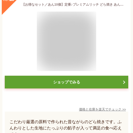
【お得なセット／あん10個】定番♪プレミアムリッチ どら焼き あんたっぷりどら10個入 送料無料（北海道・沖縄・一部地域を除く）│ 和菓子 御供 お取り寄せ あんこ どら焼き ギフト 名古屋 詰め合わせ お中元 敬老の日 御中元
ショップでみる
価格と在庫を
楽天
でチェック
>>
こだわり厳選の原料で作られた昔ながらのどら焼きです。ふ
んわりとした生地にたっぷりの餡子が入って満足の食べ応え