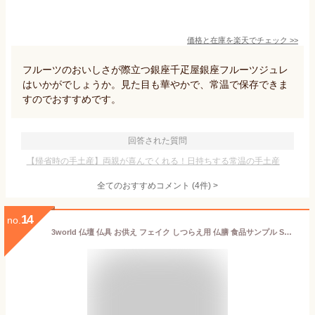
価格と在庫を
楽天
でチェック
>>
フルーツのおいしさが際立つ銀座千疋屋銀座フルーツジュレ
はいかがでしょうか。見た目も華やかで、常温で保存できま
すのでおすすめです。
回答された質問
【帰省時の手土産】両親が喜んでくれる！日持ちする常温の手土産
全てのおすすめコメント
(
4
件)
>
14
no.
3world 仏壇 仏具 お供え フェイク しつらえ用 仏膳 食品サンプル SW2012 フルーツ3種