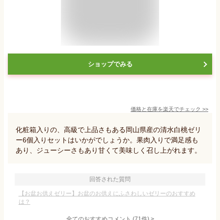
ショップでみる
価格と在庫を
楽天
でチェック
>>
化粧箱入りの、高級で上品さもある岡山県産の清水白桃ゼリ
ー6個入りセットはいかがでしょうか。果肉入りで満足感も
あり、ジューシーさもあり甘くて美味しく召し上がれます。
回答された質問
【お盆お供えゼリー】お盆のお供えにふさわしいゼリーのおすすめ
は？
全てのおすすめコメント
(
71
件)
>