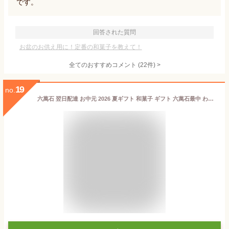
です。
回答された質問
お盆のお供え用に！定番の和菓子を教えて！
全てのおすすめコメント
(
22
件)
>
19
no.
六萬石 翌日配達 お中元 2026 夏ギフト 和菓子 ギフト 六萬石最中 わらび水羊羹 詰め合わせ 2種 わらび餅 水ようかん お菓子 内祝い お返し 高級 お取り寄せ お供え 香典返し 法事 お供え物 結婚祝い プレゼント【宅急便コンパクト】