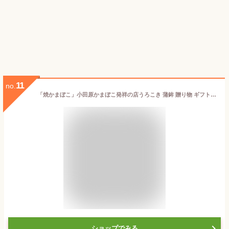
11
no.
「焼かまぼこ」小田原かまぼこ発祥の店うろこき 蒲鉾 贈り物 ギフト 内祝い お土産 老舗 神奈川 小田原 箱根 ご当地 グルメ 詰め合わせ お取り寄せ 大特価 今だけ 贅沢グルメ 訳あり 母の日 父の日 お中元 宅飲み お中元 かまぼこ
ショップでみる