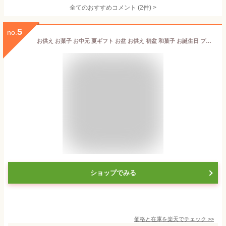
全てのおすすめコメント
(
2
件)
>
5
no.
お供え お菓子 お中元 夏ギフト お盆 お供え 初盆 和菓子 お誕生日 プレゼント 送料無料 四十九日 粗供養 香典返し お供え物 阿波和三盆糖 舞玉 和三盆クッキー お返し ご挨拶 お礼 内祝い お祝い 御礼 仏事 法要 法事 香典返し ご挨拶 母 父 還暦祝い 古希 喜寿 米寿 49日
ショップでみる
価格と在庫を
楽天
でチェック
>>