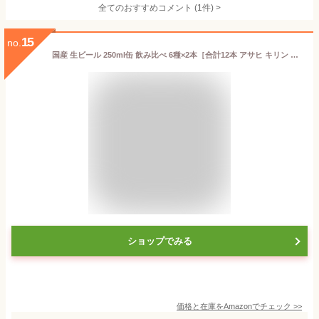
全てのおすすめコメント
(
1
件)
>
15
no.
国産 生ビール 250ml缶 飲み比べ 6種×2本［合計12本 アサヒ キリン サッポロ サントリー］アソートセット
ショップでみる
価格と在庫を
Amazon
でチェック
>>