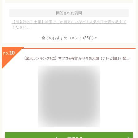
回答された質問
【帰省時の手土産】埼玉でしか買えないなど！人気の手土産を教えて
ください。
全てのおすすめコメント
(
35
件)
>
10
no.
【楽天ランキング1位】マツコ&有吉 かりそめ天国（テレビ朝日）登場名代金鍔 12個入 金鍔 きんつば 榮太樓總本鋪 お中元 夏ギフト 敬老 70代 80代 おしゃれ ギフト 老舗 高級 和菓子 お取り寄せ 贅沢 スイーツ 常温 手土産 健康 内祝 御中元 暑中見舞い 残暑