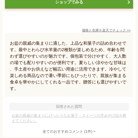
ショップでみる
価格と在庫を
楽天
でチェック
>>
お盆の親戚の集まりに適した、上品な和菓子の詰め合わせで
す。最中とわらび水羊羹の2種類が楽しめるため、年齢を問
わず選びやすいのが魅力です。個包装で分けやすく、大人数
の場でも配りやすいのが便利です。夏らしい涼やかな甘味は
、手土産やお供えなど幅広い用途に活用できます。冷やして
楽しめる商品なので暑い季節にもぴったりで、親族が集まる
食卓を華やかにしてくれる一品です。贈答にも選びやすいで
す。
回答された質問
お盆の親戚の集まりにぴったりなお菓子・スイーツの手みやげ品を教
えてください。
全てのおすすめコメント
(
1
件)
>