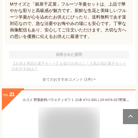
Mサイズと「銀座千疋屋」フルーツ羊羹セットは、上品で華
やかな彩りと高級感が魅力です。新鮮な生花と美味しいフル
ーツ羊羹が心を込めたお供えにぴったり。送料無料であす楽
対応なので、急な法要やお悔やみの場にも安心です。丁寧な
画像配信もあり、安心してご注文いただけます。大切な方へ
の思いを優雅に伝えるお供えに最適です。
回答された質問
【お供え用花お菓子セット】お盆のお供えに！人気の花お菓子セット
のおすすめは？
全てのおすすめコメント
(
1
件)
>
21
no.
カゴメ 野菜飲料バラエティギフト 21本 KYJ-30G | 24-0476-027野菜ジュース 野果汁100％ 濃厚 紙パック 化粧箱入り ギフトセット プレゼント ベストセラー 贈り物 贈答 進物用 お祝い お礼 お返し 挨拶 お中元 お歳暮 お供え 食品 ドリンク