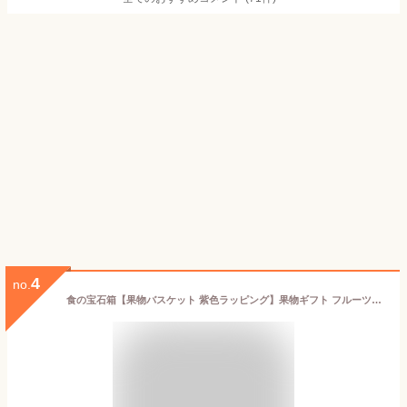
4
no.
食の宝石箱【果物バスケット 紫色ラッピング】果物ギフト フルーツセット 御祝 贈答 お供え 父の日 母の日 敬老の日など