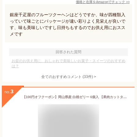
価格と在庫を
Amazon
でチェック
>>
銀座千疋屋のフルーツクーヘンはどうですか、味が四種類入
っていて味ごとにパッケージが違い彩りよく見栄えが良いで
す、味も美味しいですし日持ちもするのでお供え用におスス
メです
回答された質問
お盆のお供え用に、おしゃれで美味しいお菓子・スイーツのおすすめ
は？
全てのおすすめコメント
(
33
件)
>
3
no.
【100円オフクーポン】岡山県産 白桃ゼリー 6個入 【果肉カットタイプ】 2026 お中元 果肉入り 敬老の日 内祝 お返し 誕生日プレゼント お見舞 快気祝い フルーツゼリー スイーツ ギフト 高級 桃 プレゼント 果物 個包装 もも 手土産 ご挨拶 帰省 志ほや しほや 清風庵