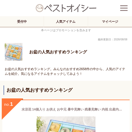
受付中
人気アイテム
マイページ
本ページはプロモーションを含みます
最終更新日：2026/08/08
お盆の人気おすすめランキング
お盆の人気おすすめランキング。みんなのおすすめ2658件の中から、人気のアイテ
ムを紹介。気になるアイテムをチェックしてみよう！
お盆の人気おすすめランキング
1
no.
水涼花 14個入り お供え お中元 暑中見舞い 残暑見舞い 内祝 出産内祝い 贈答品 ゼリー 個包装 お菓子 和菓子 ギフト スイーツ 手土産 常温 日持ち ゼリー詰め合わせ フルーツゼリー お祝い お礼 お見舞い 快気祝い 御仏前 お供え物 梅 温州みかん 甘夏 白桃 洋菓子