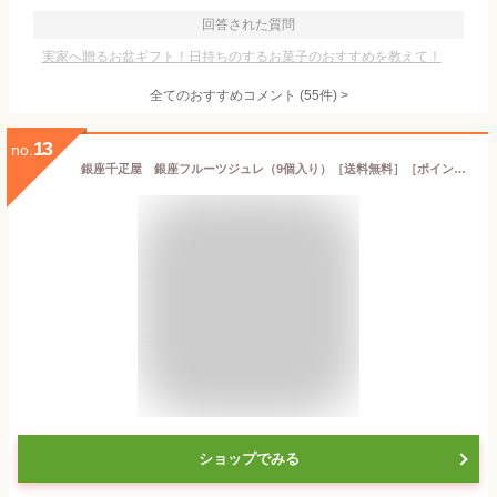
回答された質問
実家へ贈るお盆ギフト！日持ちのするお菓子のおすすめを教えて！
全てのおすすめコメント
(
55
件)
>
13
no.
銀座千疋屋 銀座フルーツジュレ（9個入り）［送料無料］［ポイント2倍］～ お中元 御中元 父の日 母の日 ゼリー ギフト 詰め合わせ 贈り物 フルーツ スイーツ プレゼント お菓子 内祝い 誕生日 お祝い 御礼 快気内祝 お見舞い 送料無料 千疋屋 ～
ショップでみる