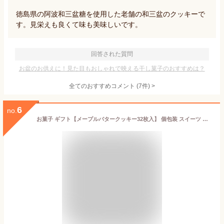
徳島県の阿波和三盆糖を使用した老舗の和三盆のクッキーで
す。見栄えも良くて味も美味しいです。
回答された質問
お盆のお供えに！見た目もおしゃれで映える干し菓子のおすすめは？
全てのおすすめコメント
(
7
件)
>
6
no.
お菓子 ギフト【メープルバタークッキー32枚入】 個包装 スイーツ ギフト クッキー プレゼント 焼き菓子 洋菓子 内祝い お祝い 出産祝い 結婚内祝い お礼 可愛い おしゃれ 退職 ザ・メープルマニア 夏ギフト 暑中見舞い