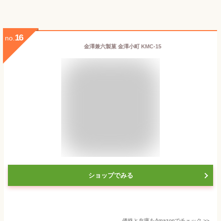
16
no.
金澤兼六製菓 金澤小町 KMC-15
ショップでみる
価格と在庫を
Amazon
でチェック
>>