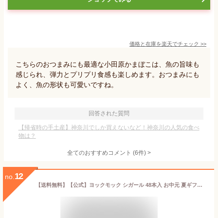
価格と在庫を
楽天
でチェック
>>
こちらのおつまみにも最適な小田原かまぼこは、魚の旨味も
感じられ、弾力とプリプリ食感も楽しめます。おつまみにも
よく、魚の形状も可愛いですね。
回答された質問
【帰省時の手土産】神奈川でしか買えないなど！神奈川の人気の食べ
物は？
全てのおすすめコメント
(
6
件)
>
12
no.
【送料無料】【公式】ヨックモック シガール 48本入 お中元 夏ギフト 2026 お盆 お供え 詰め合わせ プレゼント スイーツ ギフト プチギフト クッキー 退職 洋菓子 お菓子 焼き菓子 手土産 個包装 お取り寄せ お礼 お祝い