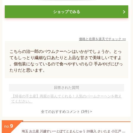
ショップでみる
価格と在庫を
楽天
でチェック
>>
こちらの治一郎のバウムクーヘンはいかがでしょうか。とっ
てもしっとり繊細な口あたりと上品な甘さで美味しいですよ
。個包装になっているので食べやすいのも◎ 手みやげにぴっ
たりだと思います。
回答された質問
【帰省の手土産】両親が喜んでくれる！人気のバームクーヘンを教え
てください。
全てのおすすめコメント
(
3
件)
>
9
no.
埼玉 お土産 川越すいーとぽてとまんじゅう 20個入 さいたま 小江戸 川越 かわごえ お土産 おみやげ さつまいも サツマイモ お菓子 ケヤキ堂