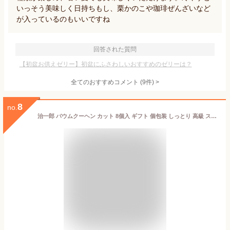
いっそう美味しく日持ちもし、栗かのこや珈琲ぜんざいなど
が入っているのもいいですね
回答された質問
【初盆お供えゼリー】初盆にふさわしいおすすめのゼリーは？
全てのおすすめコメント
(
9
件)
>
8
no.
治一郎 バウムクーヘン カット 8個入 ギフト 個包装 しっとり 高級 スイーツ 贈答用 お取り寄せ 手土産 内祝い お返し 人気 プレゼント 洋菓子