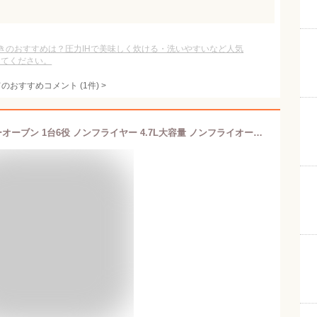
きのおすすめは？圧力IHで美味しく炊ける・洗いやすいなど人気
えてください。
てのおすすめコメント
(
1
件)
>
ノンフライヤー エアフライヤー エアーオーブン 1台6役 ノンフライヤー 4.7L大容量 ノンフライオーブン 透明窓 電気フライヤー 唐揚げ 揚げ物 家庭用 1-6人用 コンパクト 過熱保護 調理家電 キッチン家電 油なし揚物 日本語レシピ付き タイマー360°空気循環技術 PSE認証済み