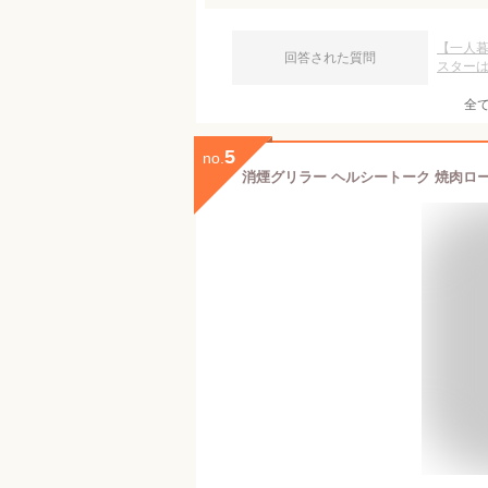
【一人
回答された質問
スター
全
5
no.