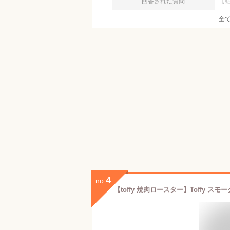
回答された質問
【
全
4
no.