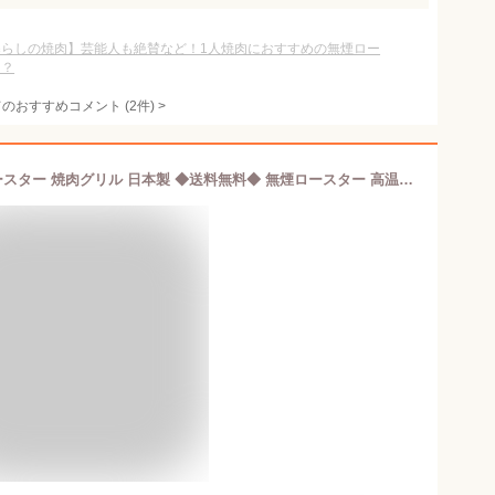
暮らしの焼肉】芸能人も絶賛など！1人焼肉におすすめの無煙ロー
は？
てのおすすめコメント
(
2
件)
>
消煙グリラー ヘルシートーク 焼肉ロースター 焼肉グリル 日本製 ◆送料無料◆ 無煙ロースター 高温ハイパワー 卓上 グリル 消煙効果 煙がでにくい構造 水受け皿 鉄板焼き グリル焼き 魚焼き 一人焼肉 卓上家電 フッ素樹脂加工 生活家電 家庭用 価格【送料無料】【smtb-TK】