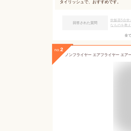
タイリッシュで、おすすめです。
炊飯器5合炊
回答された質問
なものを教
全
2
no.