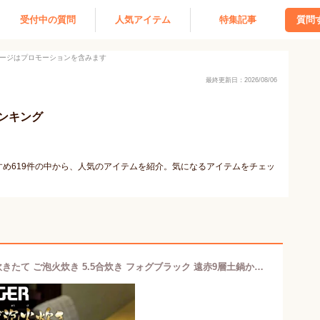
受付中の質問
人気アイテム
特集記事
質問
ージはプロモーションを含みます
最終更新日：2026/08/06
ンキング
め619件の中から、人気のアイテムを紹介。気になるアイテムをチェッ
タイガー魔法瓶 圧力IHジャー炊飯器 炊きたて ご泡火炊き 5.5合炊き フォグブラック 遠赤9層土鍋かまどコート釜 日本製 極みうま キッチン家電 ご飯 ごはん JPI-X100KX