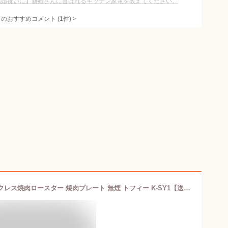
結婚祝いに】新婚さんに喜ばれるキッチン家電を教えてください。
てのおすすめコメント
(
1
件)
>
【toffy 焼肉ロースター】Toffy スモークレス焼肉ロースター 焼肉プレート 無煙 トフィー K-SY1【送料無料】コンパクト 焼肉 焼鳥網 煙が出ない 煙が少ない 網焼き器 調理家電 キッチン家電 お洒落 プレゼント ラドンナ 1人暮らし 新生活家電