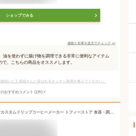
ショップでみる
価格と在庫を
楽天
でチェック
>>
で、油を使わずに揚げ物を調理できる非常に便利なアイテム
ので、こちらの商品をオススメします。
結婚祝いに】新婚さんに喜ばれるキッチン家電を教えてください。
てのおすすめコメント
(
1
件)
>
Toffy 【Toffy/トフィー】 全自動ミル付カスタムドリップコーヒーメーカー トフィーストア 食器・調理器具・キッチン用品 キッチン家電 グレー ブラック【送料無料】