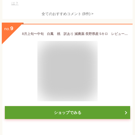
は？
全てのおすすめコメント
(
8
件)
>
9
no.
8月上旬〜中旬 白鳳 桃 訳あり 減農薬 長野県産 5キロ レビューを書いたら200円クーポン
ショップでみる