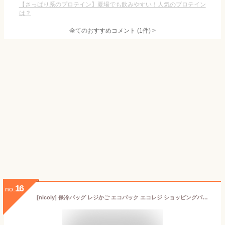
【さっぱり系のプロテイン】夏場でも飲みやすい！人気のプロテイン
は？
全てのおすすめコメント
(
1
件)
>
16
no.
[nicoly] 保冷バッグ レジかご エコバック エコレジ ショッピングバッグ 26L (ネイビー)