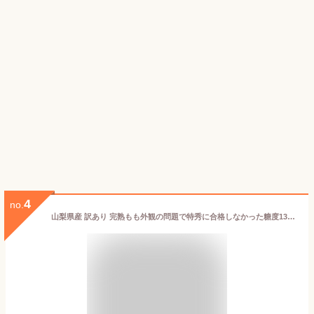
4
no.
山梨県産 訳あり 完熟もも外観の問題で特秀に合格しなかった糖度13度以上保障の訳あり完熟ももお中元 送料無料 夏 ギフト 桃 フルーツ北海道、沖縄、一部離島は別途1,000円