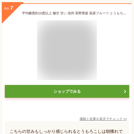
7
no.
平均糖度約18度以上 極甘 甘い 信州 長野県産 高原フルーツ とうもろこし 3kg以上（8本）大物 トウモロコシ ゴールドラッシュ 朝採れ 本州のみ送料無料
ショップでみる
価格と在庫を
楽天
でチェック
>>
こちらの甘みもしっかり感じられるとうもろこしは朝獲れで