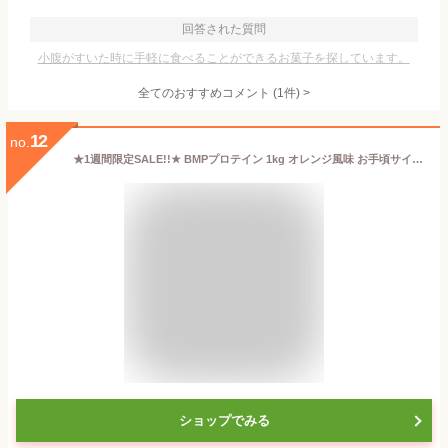
回答された質問
小腹がすいた時に手軽に食べることができるお菓子を探しています。
全てのおすすめコメント
(
1
件)
>
12
no.
★1週間限定SALE!!★ BMPプロテイン 1kg オレンジ風味 お手頃サイズ1kg 国内製造 ボディメイク プロテイン ホエイ 筋肉 筋トレ 肉体改造 プロテイン WPCホエイプロテイン コスパ タンパク質 高たんぱく 運動 ダイエット 置き換え 男性 女性 子供
ショップでみる