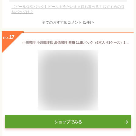
【ビール保冷バッグ】ビールを冷たいまま持ち運べる！おすすめの収
納バッグは？
全てのおすすめコメント
(
1
件)
>
17
no.
小川珈琲 小川珈琲店 炭焼珈琲 無糖 1L紙パック（6本入り1ケース）1000ml ブラックアイス珈琲 アイスコーヒー ※ご注文いただいてから4日～14日の間に発送いたします。/ot/
ショップでみる