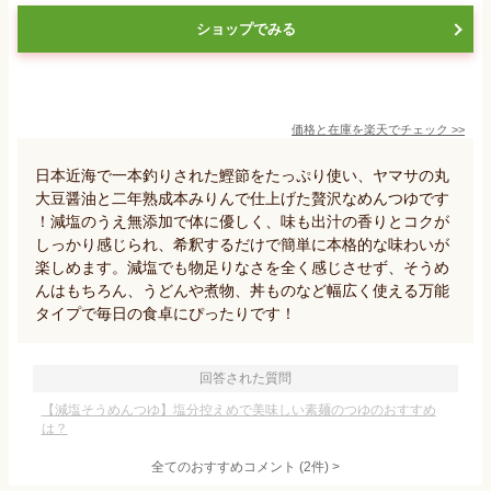
ショップでみる
価格と在庫を
楽天
でチェック
>>
日本近海で一本釣りされた鰹節をたっぷり使い、ヤマサの丸
大豆醤油と二年熟成本みりんで仕上げた贅沢なめんつゆです
！減塩のうえ無添加で体に優しく、味も出汁の香りとコクが
しっかり感じられ、希釈するだけで簡単に本格的な味わいが
楽しめます。減塩でも物足りなさを全く感じさせず、そうめ
んはもちろん、うどんや煮物、丼ものなど幅広く使える万能
タイプで毎日の食卓にぴったりです！
回答された質問
【減塩そうめんつゆ】塩分控えめで美味しい素麺のつゆのおすすめ
は？
全てのおすすめコメント
(
2
件)
>