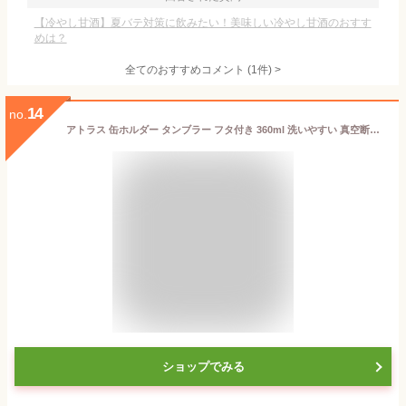
【冷やし甘酒】夏バテ対策に飲みたい！美味しい冷やし甘酒のおすす
めは？
全てのおすすめコメント
(
1
件)
>
14
no.
アトラス 缶ホルダー タンブラー フタ付き 360ml 洗いやすい 真空断熱 保冷 保温 アウトドア 350ml缶用 ブラック 3way WENS PRODUCTS A3WAY-351BK
ショップでみる