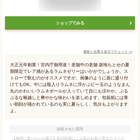
ショップでみる
価格と在庫を
楽天
でチェック
>>
大正元年創業！宮内庁御用達！老舗中の老舗 築地ちとせの夏
期限定でレア感があるラムネゼリーはいかがでしょうか。ス
トローで飲むのがオススメですが、画像のように器に盛り付
けてもOK。中には瓶入りラムネに浮かぶビー玉のようなまん
丸のかわいいラムネボールが入っていて目にも涼やか。ぷる
ぷるな喉越しと爽やかな味わいを楽しめます。包装紙には青
い朝顔が描かれているのも実に夏らしく、気分も上がります
よ。
回答された質問
【梅雨に食べたいお菓子】気分転換に！人気のお取り寄せスイーツ