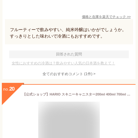
価格と在庫を
楽天
でチェック
>>
フルーティーで飲みやすい、純米吟醸はいかがでしょうか。
すっきりとした味わいで冷酒にもおすすめです。
回答された質問
女性におすすめの冷酒は？飲みやすい人気の日本酒を教えて！
全てのおすすめコメント
(
1
件)
>
20
no.
【公式ショップ】HARIO スキニーキャニスター200ml 400ml 700ml HARIO ハリオ 保存容器 きれい そうめん ガラス 耐熱ガラス スリム 冷蔵庫ポケット 収納 SCN