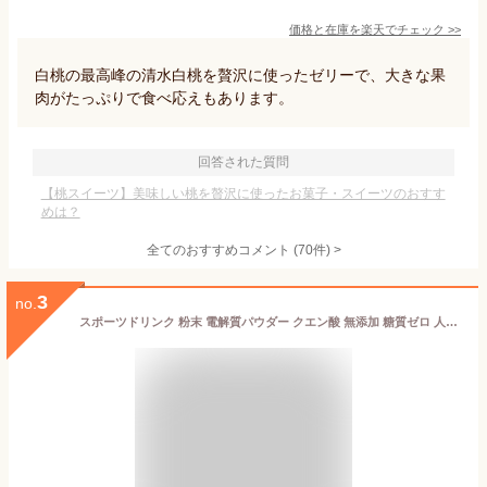
価格と在庫を
楽天
でチェック
>>
白桃の最高峰の清水白桃を贅沢に使ったゼリーで、大きな果
肉がたっぷりで食べ応えもあります。
回答された質問
【桃スイーツ】美味しい桃を贅沢に使ったお菓子・スイーツのおすす
めは？
全てのおすすめコメント
(
70
件)
>
3
no.
スポーツドリンク 粉末 電解質パウダー クエン酸 無添加 糖質ゼロ 人工甘味料不使用 20包 ビタミン アクティブブル 個包装 500ml 水筒 スポーツ飲料 熱中症対策 運動 部活 送料無料