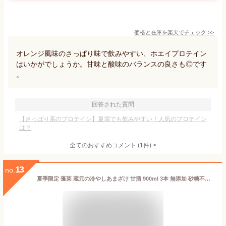
価格と在庫を
楽天
でチェック
>>
オレンジ風味のさっぱり味で飲みやすい、ホエイプロテイン
はいかがでしょうか。甘味と酸味のバランスの良さも◎です
。
回答された質問
【さっぱり系のプロテイン】夏場でも飲みやすい！人気のプロテイン
は？
全てのおすすめコメント
(
1
件)
>
13
no.
夏季限定 蓬莱 蔵元の冷やしあまざけ 甘酒 900ml 3本 無添加 砂糖不使用 ノンアルコール 健康の為に 免疫力アップ！発酵食品