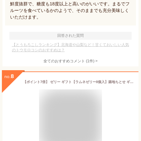
鮮度抜群で、糖度も18度以上と高いのがいいです。まるでフ
ルーツを食べているかのようで、そのままでも充分美味しく
いただけます。
回答された質問
【とうもろこしランキング】北海道や山梨など！甘くておいしい人気
のトウモロコシのおすすめは？
全てのおすすめコメント
(
1
件)
>
8
no.
【ポイント7倍】 ゼリー ギフト【ラムネゼリー8個入】築地ちとせ ギフト 個包装 スイーツ ゼリー 洋菓子 プレゼント 内祝い お返し お祝い 出産祝い 結婚 お礼 職場 退職 菓子折り ご挨拶 東京 お土産 手土産 おしゃれ のし 熨斗 お供え お中元 夏ギフト 暑中見舞い