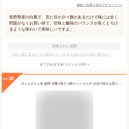
価格と在庫を
楽天
でチェック
>>
長野県産の白鳳で、見た目が少々難があるだけで味には全く
問題がなくお買い得で、甘味と酸味のバランスが良くとろけ
るような味わいで美味しいですよ。
回答された質問
【安い桃】訳ありでも美味しい！おすすめのモモお取り寄せは？
全てのおすすめコメント
(
1
件)
>
10
no.
ぴょんぴょん舎 盛岡 冷麺 2食入 3袋セット キムチ お店の味をお取り寄せ