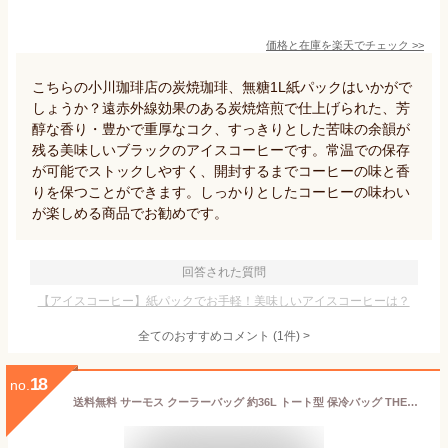
価格と在庫を
楽天
でチェック
>>
こちらの小川珈琲店の炭焼珈琲、無糖1L紙パックはいかがで
しょうか？遠赤外線効果のある炭焼焙煎で仕上げられた、芳
醇な香り・豊かで重厚なコク、すっきりとした苦味の余韻が
残る美味しいブラックのアイスコーヒーです。常温での保存
が可能でストックしやすく、開封するまでコーヒーの味と香
りを保つことができます。しっかりとしたコーヒーの味わい
が楽しめる商品でお勧めです。
回答された質問
【アイスコーヒー】紙パックでお手軽！美味しいアイスコーヒーは？
全てのおすすめコメント
(
1
件)
>
18
no.
送料無料 サーモス クーラーバッグ 約36L トート型 保冷バッグ THERMOS 保冷ビッグトートバッグ 大容量 5層断熱構造 折りたたみ式 手持ち ショルダー 肩掛け はっ水加工生地 単色 無地 お買い物 アウトドア スポーツ観戦 レジャー ブランド かばん/RFQ-036【ギフト不可】