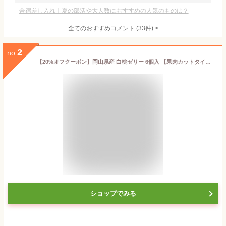
合宿差し入れ｜夏の部活や大人数におすすめの人気のものは？
全てのおすすめコメント
(
33
件)
>
2
no.
【20%オフクーポン】岡山県産 白桃ゼリー 6個入 【果肉カットタイプ】 2026 お中元 果肉入り 敬老の日 内祝 お返し 誕生日プレゼント お見舞 快気祝い フルーツゼリー スイーツ ギフト 高級 桃 プレゼント 果物 個包装 もも 手土産 ご挨拶 帰省 志ほや しほや 清風庵
ショップでみる