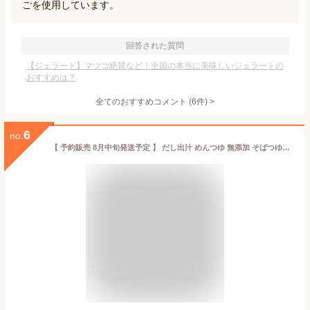
ごを使用しています。
回答された質問
【ジェラート】マツコ絶賛など！全国の本当に美味しいジェラートの
おすすめは？
全てのおすすめコメント
(
6
件)
>
6
no.
【 予約販売 8月中旬発送予定 】 だし出汁 めんつゆ 無添加 そばつゆ【千代の一番一本釣り鰹黒つゆ1000mlx2本】送料無料「だし 無添加 減塩 麺 蕎麦つゆ ギフト 料理 液体だしつゆ つゆの素 だしの素 煮物 国産 和風 だし昆布 だしつゆ 鰹節 かつおぶし ねこぶだし 」