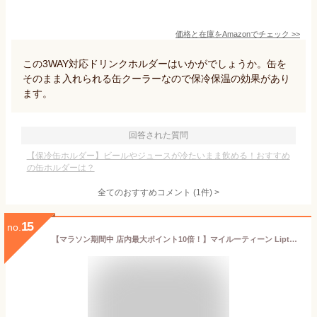
価格と在庫を
Amazon
でチェック
>>
この3WAY対応ドリンクホルダーはいかがでしょうか。缶を
そのまま入れられる缶クーラーなので保冷保温の効果があり
ます。
回答された質問
【保冷缶ホルダー】ビールやジュースが冷たいまま飲める！おすすめ
の缶ホルダーは？
全てのおすすめコメント
(
1
件)
>
15
no.
【マラソン期間中 店内最大ポイント10倍！】マイルーティーン Liptonコラボプロテイン LEMON TEA レモンティー風味 600g クリアプロテイン MY ROUTINE リプトン