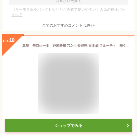
回答された質問
【サーモス保冷バッグ】折りたたみ式で使いやすい！人気の保冷バッ
グは？
全てのおすすめコメント
(
1
件)
>
19
no.
真澄 辛口生一本 純米吟醸 720ml 長野県 日本酒 フルーティ 華やか 飲みやすい 信州 ベストセラー すっきり お酒 甘口 ギフト 美味しいお酒 冷酒 一升瓶 冬 お歳暮 御歳暮 おせいぼ 冬ギフト お取り寄せ 特産品 お土産 贈り物 プレゼント 贈答品 バレンタイン
ショップでみる