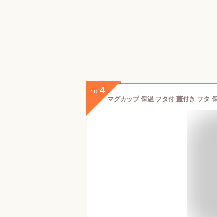
4
no.