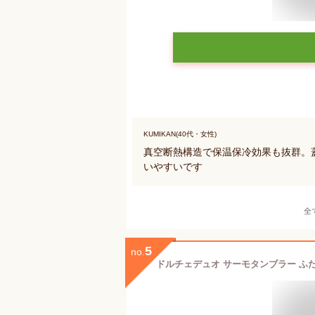
KUMIKAN(40代・女性)
真空断熱構造で保温保冷効果も抜群。
いやすいです
全
5
no.