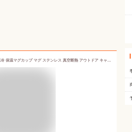
マグカップ 保温 フタ付 蓋付き フタ 保冷 保温マグカップ マグ ステンレス 真空断熱 アウトドア キャンプ おうちキャンプ 入園入学 新生活 【 アスベル ASVEL 保温 マグカップ S330N 】