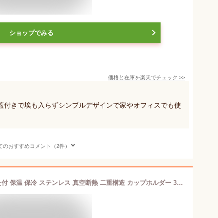
ショップでみる
価格と在庫を
楽天
でチェック
>>
蓋付きで埃も入らずシンプルデザインで家やオフィスでも使
てのおすすめコメント（2件）
ドルチェデュオ サーモタンブラー ふた付 保温 保冷 ステンレス 真空断熱 二重構造 カップホルダー 370ml ピンク コンビニカップ カップコーヒー テイクアウト AM-4036