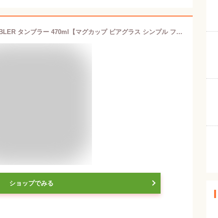
CORKCICLE コークシクル 16oz TUMBLER タンブラー 470ml【マグカップ ビアグラス シンプル フタ付 スライド式飲み口 保温 保冷】
ショップでみる