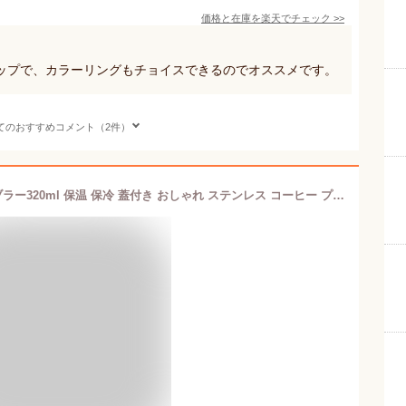
価格と在庫を
楽天
でチェック
>>
ップで、カラーリングもチョイスできるのでオススメです。
てのおすすめコメント（2件）
タンブラー ドウシシャ 猫舌専科タンブラー320ml 保温 保冷 蓋付き おしゃれ ステンレス コーヒー プレゼント かわいい 洗いやすい アウトドア 車 母の日 ギフト 女性 トレたま ブラック 黒 ホワイト 白