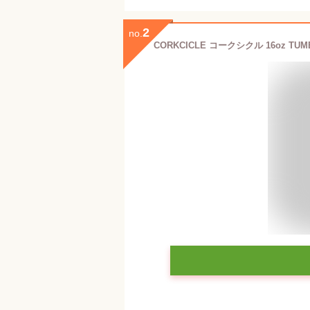
2
no.