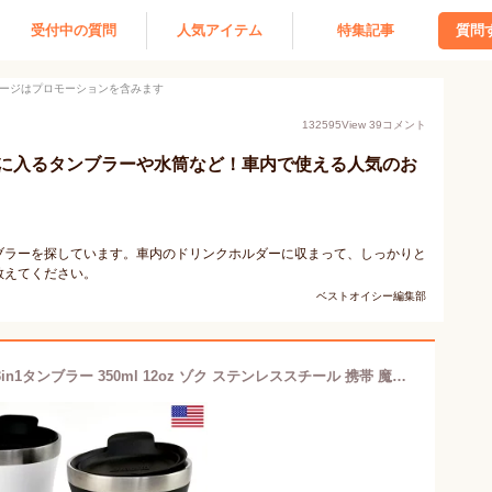
受付中の質問
人気アイテム
特集記事
質問
ージはプロモーションを含みます
132595
View
39
コメント
に入るタンブラーや水筒など！車内で使える人気のお
ブラーを探しています。車内のドリンクホルダーに収まって、しっかりと
教えてください。
ベストオイシー編集部
【ポイント5倍！全品対象】★ ZOKU 3in1タンブラー 350ml 12oz ゾク ステンレススチール 携帯 魔法瓶 ホット アイス 保温保冷 カップ コップ 真空 断熱 飲み口 ストロー 車内 コンビニ コーヒー ジュース プレゼント