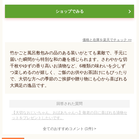
ショップでみる
価格と在庫を
楽天
でチェック
>>
竹かごと風呂敷包みの品のある装いがとても素敵で、手元に
届いた瞬間から特別な和の趣を感じられます。さわやかな切
千枚やゆずの香り高いお漬物など、6種類の味わいを少しず
つ楽しめるのが嬉しく、ご飯のお供やお茶請けにもぴったり
で、大切な方への季節のご挨拶や贈り物にも心から喜ばれる
大満足の逸品です。
回答された質問
【大切なおじいちゃん、おばあちゃんへ】敬老の日に喜ばれる漬物セ
ットをプレゼントしたいです。
全てのおすすめコメント
(
1
件)
>