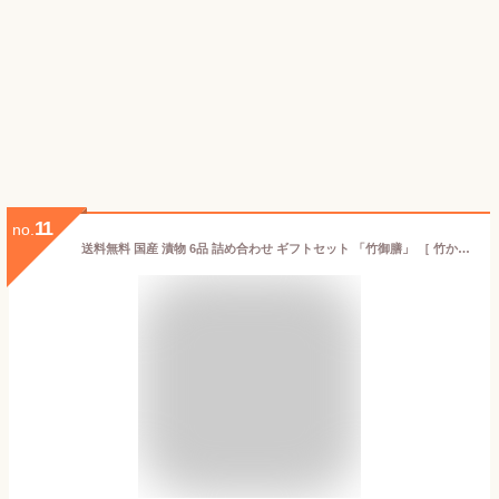
11
no.
送料無料 国産 漬物 6品 詰め合わせ ギフトセット 「竹御膳」 ［ 竹かご 風呂敷包み ］【クール便】 お中元 夏ギフト さわやか切千枚 刻みなす 刻みすぐき漬け つぼ漬け ゆずの香白菜 ゆず大根 母の日 父の日 敬老の日 お歳暮 お年賀 ペア プレゼント ギフト