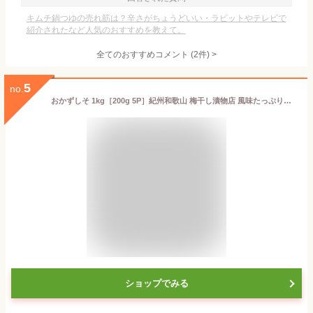
キムチ鍋つゆの売れ筋は？辛さがちょうどいい・ラビットやテレビで
紹介されたなど人気のおすすめを教えて。
全てのおすすめコメント
(
2
件)
>
5
no.
おかずしそ 1kg［200g 5P］紀州和歌山 梅干し漬物店 風味たっぷり手作りの味わい 紀州虎屋漬物 グルメ 国産 お土産 産地直送［敬老の日ギフト プレゼント］
ショップでみる