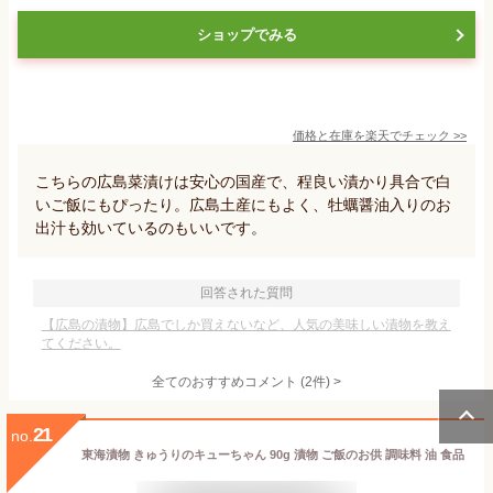
ショップでみる
価格と在庫を
楽天
でチェック
>>
こちらの広島菜漬けは安心の国産で、程良い漬かり具合で白
いご飯にもぴったり。広島土産にもよく、牡蠣醤油入りのお
出汁も効いているのもいいです。
回答された質問
【広島の漬物】広島でしか買えないなど、人気の美味しい漬物を教え
てください。
全てのおすすめコメント
(
2
件)
>
21
no.
東海漬物 きゅうりのキューちゃん 90g 漬物 ご飯のお供 調味料 油 食品