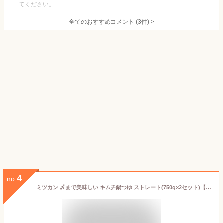
てください。
全てのおすすめコメント
(
3
件)
>
4
no.
ミツカン 〆まで美味しい キムチ鍋つゆ ストレート(750g×2セット)【〆鍋(鍋の素)】