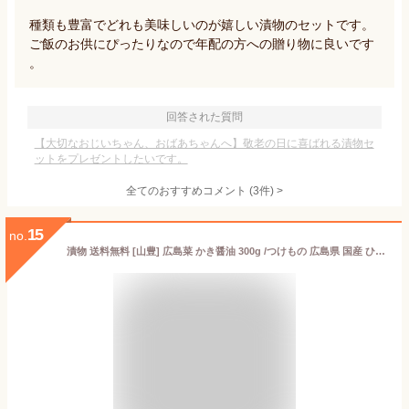
種類も豊富でどれも美味しいのが嬉しい漬物のセットです。
ご飯のお供にぴったりなので年配の方への贈り物に良いです
。
回答された質問
【大切なおじいちゃん、おばあちゃんへ】敬老の日に喜ばれる漬物セ
ットをプレゼントしたいです。
全てのおすすめコメント
(
3
件)
>
15
no.
漬物 送料無料 [山豊] 広島菜 かき醤油 300g /つけもの 広島県 国産 ひろしま お土産 広島菜 牡蠣 かきしょうゆ おにぎり お茶漬け 和食 はし休め おむすび お漬物 ぱりぱり食感 古漬