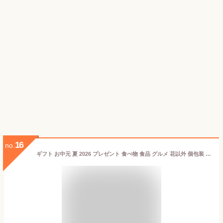
16
no.
ギフト お中元 夏 2026 プレゼント 食べ物 食品 グルメ 花以外 個包装 梅干し はちみつ梅 減塩みつふる 塩分1.5％ (12粒入) 高級 もらって 嬉しい 健康 常温 日持ち おすすめ 祖父 女性 男性 人気 熨斗 名入れ お歳暮 冬 母の日 父の日 敬老の日 内祝い お返し 会 記念日