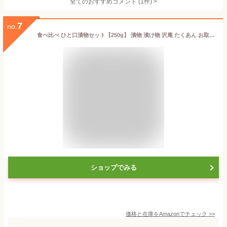
全てのおすすめコメント
(
1
件)
>
7
no.
食べ比べ ひと口漬物セット【250g】 漬物 漬け物 沢庵 たくあん お取り寄せ おつまみ
ショップでみる
価格と在庫を
Amazon
でチェック
>>