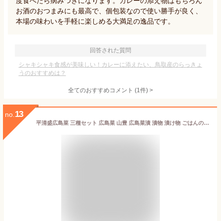
度食べたら病みつきになります。カレーの添え物はもちろん
お酒のおつまみにも最高で、個包装なので使い勝手が良く、
本場の味わいを手軽に楽しめる大満足の逸品です。
回答された質問
シャキシャキ食感が美味しい！カレーに添えたい、鳥取産のらっきょ
うのおすすめは？
全てのおすすめコメント
(
1
件)
>
13
no.
平清盛広島菜 三種セット 広島菜 山豊 広島菜漬 漬物 漬け物 ごはんのおとも ご飯のおとも 広島 山豊 ぴり辛 しそ 紫蘇 赤しそ 赤紫蘇 ゆず 柚子 ギフト プレゼント 贈り物 詰め合わせ