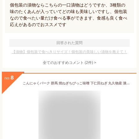
個包装の漬物ならこちらの一口漬物はどうですか、3種類の
味のたくあんが入っていてどの味も美味しいですし、個包装
なので食べたい量だけ食べる事ができます、食感も良く食べ
応えがあるのでおススメです
回答された質問
【漬物】個包装で食べきりサイズ！個包装の美味しい漬物を教えて！
全てのおすすめコメント
(
2
件)
>
8
no.
こんにゃくパーク 群馬 焼ねぎちびっこ味噌 下仁田ねぎ 丸久物産 漬物 キュウリ漬け 味噌漬け ご飯のお供 おつまみ 惣菜 ヨコオデイリーフーズ (290g*1袋入)