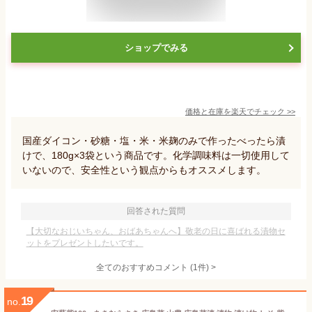
ショップでみる
価格と在庫を
楽天
でチェック
>>
国産ダイコン・砂糖・塩・米・米麹のみで作ったべったら漬
けで、180g×3袋という商品です。化学調味料は一切使用して
いないので、安全性という観点からもオススメします。
回答された質問
【大切なおじいちゃん、おばあちゃんへ】敬老の日に喜ばれる漬物セ
ットをプレゼントしたいです。
全てのおすすめコメント
(
1
件)
>
19
no.