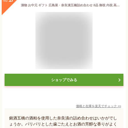
17
no.
漬物 お中元 ギフト 広島菜・奈良漬五橋詰め合わせ 8品 御祝 内祝 高級漬物 送料無料 うまもん 029b 父の日
ショップでみる
価格と在庫を
楽天
でチェック
>>
銘酒五橋の酒粕を使用した奈良漬の詰め合わせはいかがでし
ょうか。パリパリとした歯ごたえとお酒の芳醇な香りがよく