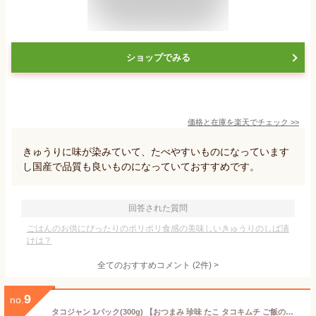
ショップでみる
価格と在庫を
楽天
でチェック
>>
きゅうりに味が染みていて、たべやすいものになっています
し国産で品質も良いものになっていておすすめです。
回答された質問
ごはんのお供にぴったりのポリポリ食感の美味しいきゅうりのしば漬
けは？
全てのおすすめコメント
(
2
件)
>
9
no.
タコジャン 1パック(300g) 【おつまみ 珍味 たこ タコキムチ ご飯のお供 キムチ珍味 ギフト 海鮮 韓国食品 】