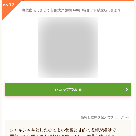
12
no.
鳥取産 らっきょう 甘酢漬け 漬物 140g 3袋セット 砂丘らっきょう トリショク 国産 鳥取 山陰 おつまみ 酒の肴 宅飲み 産地直送 郷土料理 鳥取食品工業【送料無料】
ショップでみる
価格と在庫を
楽天
でチェック
>>
シャキシャキとした心地よい食感と甘酢の塩梅が絶妙で、一