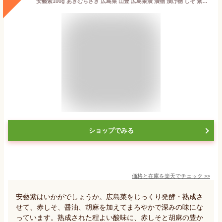
安藝紫100g あきむらさき 広島菜 山豊 広島菜漬 漬物 漬け物 しそ 紫蘇 赤しそ 赤紫蘇 ごはんのおとも ご飯のおとも 広島 安芸 安芸紫
ショップでみる
価格と在庫を
楽天
でチェック
>>
安藝紫はいかがでしょうか。広島菜をじっくり発酵・熟成さ
せて、赤しそ、醤油、胡麻を加えてまろやかで深みの味にな
っています。熟成された程よい酸味に、赤しそと胡麻の豊か