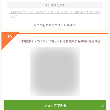
回答された質問
【海鮮キムチ】ビールのおつまみに合う美味しい海鮮キムチのおすす
めは？
全てのおすすめコメント
(
4
件)
>
10
no.
【送料無料】 バラエティ10種セット 国産 無添加 保存料不使用 漬物 人気 ラーメン 惣菜 小分け おかず おつまみ ご飯 炒飯 カレー 弁当 つけもの おにぎり 簡単 調理 宮崎 ＜つの農産＞
ショップでみる