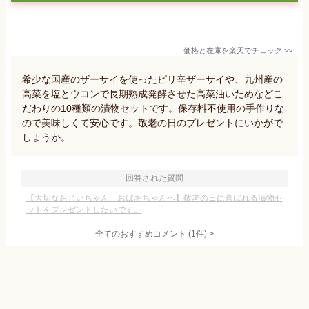
価格と在庫を
楽天
でチェック
>>
希少な国産のザーサイを使ったピリ辛ザーサイや、九州産の
高菜を塩とウコンで長期熟成発酵させた高菜油いためなどこ
だわりの10種類の漬物セットです。保存料不使用の手作りな
ので美味しくて安心です。敬老の日のプレゼントにいかがで
しょうか。
回答された質問
【大切なおじいちゃん、おばあちゃんへ】敬老の日に喜ばれる漬物セ
ットをプレゼントしたいです。
全てのおすすめコメント
(
1
件)
>