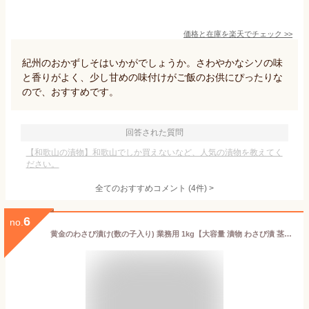
価格と在庫を
楽天
でチェック
>>
紀州のおかずしそはいかがでしょうか。さわやかなシソの味
と香りがよく、少し甘めの味付けがご飯のお供にぴったりな
ので、おすすめです。
回答された質問
【和歌山の漬物】和歌山でしか買えないなど、人気の漬物を教えてく
ださい。
全てのおすすめコメント
(
4
件)
>
6
no.
黄金のわさび漬け(数の子入り) 業務用 1kg【大容量 漬物 わさび漬 茎 漬け 山海漬け 山海漬 かずのこ 数の子 なのや 静岡 土産 ご飯のお供 お取り寄せ おつまみ グルメ 酒の肴 わさび ワサビ 山葵 ワサビ漬 ワサビ漬け】