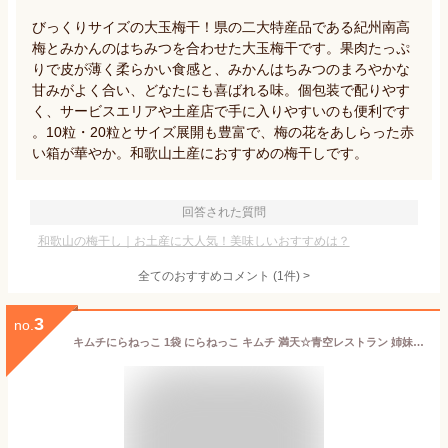
びっくりサイズの大玉梅干！県の二大特産品である紀州南高
梅とみかんのはちみつを合わせた大玉梅干です。果肉たっぷ
りで皮が薄く柔らかい食感と、みかんはちみつのまろやかな
甘みがよく合い、どなたにも喜ばれる味。個包装で配りやす
く、サービスエリアや土産店で手に入りやすいのも便利です
。10粒・20粒とサイズ展開も豊富で、梅の花をあしらった赤
い箱が華やか。和歌山土産におすすめの梅干しです。
回答された質問
和歌山の梅干し｜お土産に大人気！美味しいおすすめは？
全てのおすすめコメント
(
1
件)
>
3
no.
キムチにらねっこ 1袋 にらねっこ キムチ 満天☆青空レストラン 姉妹品 国産 栃木県産 にら漬け ニラ漬け にらキムチ にら ニラ 韮 漬物 ごはんのお供 おばねや ニラネッコ おかず漬け物 郡山銘販 まざっせこらっせ