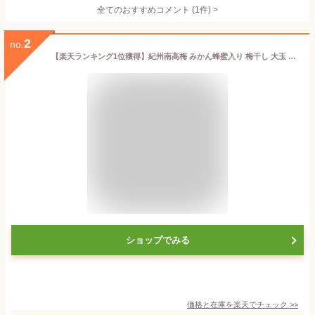
全てのおすすめコメント
(
1
件)
>
2
no.
【楽天ランキング1位獲得】紀州南高梅 みかん蜂蜜入り 梅干し 大玉 ビックリサイズ 塩分5％ 大粒 個包装梅美膳 マルチョウフーズ (10粒入)
ショップでみる
価格と在庫を
楽天
でチェック
>>