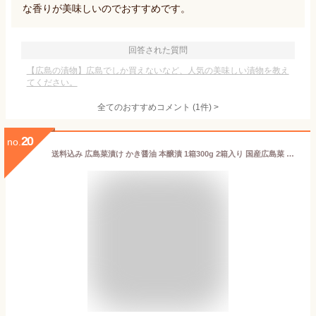
な香りが美味しいのでおすすめです。
回答された質問
【広島の漬物】広島でしか買えないなど、人気の美味しい漬物を教え
てください。
全てのおすすめコメント
(
1
件)
>
20
no.
送料込み 広島菜漬け かき醤油 本醸漬 1箱300g 2箱入り 国産広島菜 漬物 手土産 ご当地 山豊漬物 お土産