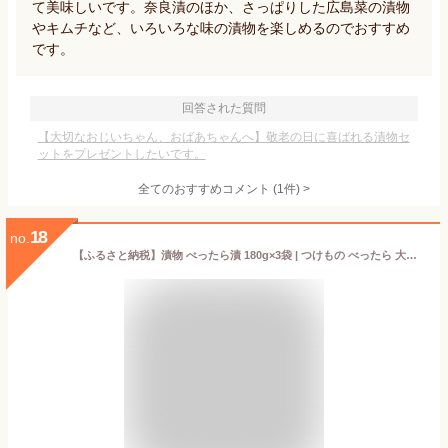
て美味しいです。奈良漬のほか、さっぱりした広島菜の漬物
やキムチなど、いろいろな味の漬物を楽しめるのでおすすめ
です。
回答された質問
【大切なおじいちゃん、おばあちゃんへ】敬老の日に喜ばれる漬物セ
ットをプレゼントしたいです。
全てのおすすめコメント
(
1
件)
>
18
no.
【ふるさと納税】漬物 べったら漬 180g×3袋 | つけもの べったら 大根 べったら漬け たくあん 沢庵 大根 国産 東京 こうじ 糀 麹 江戸 べったら市 5000円 甘み 人気 ギフト 父の日 母の日 敬老の日 百貨店 アミノ酸等不使用 土産 白米 ご飯 鈴木食品 埼玉県 北本市