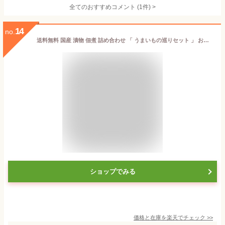
全てのおすすめコメント
(
1
件)
>
14
no.
送料無料 国産 漬物 佃煮 詰め合わせ 「 うまいもの巡りセット 」 お中元 夏ギフト 高菜 沢庵 しば漬 寒干大根 紅生姜 割干大根 椎茸昆布 小豆島佃煮 スライス たくあん 母の日 父の日 敬老の日 お歳暮 御年賀 ペア 進物 ギフト セット プレゼント
ショップでみる
価格と在庫を
楽天
でチェック
>>