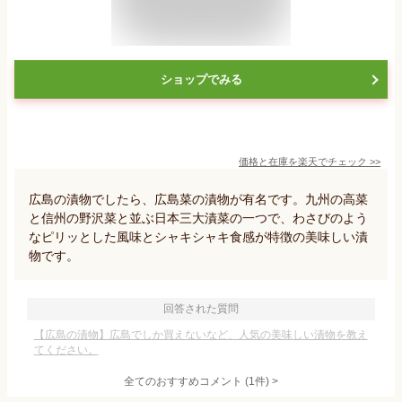
ショップでみる
価格と在庫を
楽天
でチェック
>>
広島の漬物でしたら、広島菜の漬物が有名です。九州の高菜
と信州の野沢菜と並ぶ日本三大漬菜の一つで、わさびのよう
なピリッとした風味とシャキシャキ食感が特徴の美味しい漬
物です。
回答された質問
【広島の漬物】広島でしか買えないなど、人気の美味しい漬物を教え
てください。
全てのおすすめコメント
(
1
件)
>