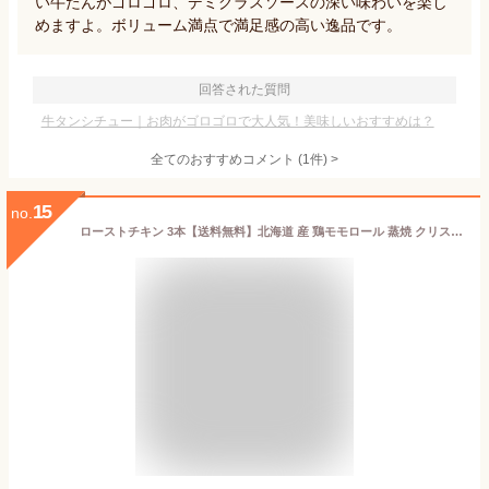
い牛たんがゴロゴロ、デミグラスソースの深い味わいを楽し
めますよ。ボリューム満点で満足感の高い逸品です。
回答された質問
牛タンシチュー｜お肉がゴロゴロで大人気！美味しいおすすめは？
全てのおすすめコメント
(
1
件)
>
15
no.
ローストチキン 3本【送料無料】北海道 産 鶏モモロール 蒸焼 クリスマス・お誕生日 などの オードヴル/オードブルの1品に お弁当に おつまみに ラーメンの焼豚 代わりに ヘルシーな 鶏チャーシュー 3本