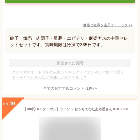
価格と在庫を
楽天
でチェック
>>
餃子・焼売・肉団子・酢豚・エビチリ・麻婆ナスの中華セレ
クトセットです。賞味期限は冷凍で365日です。
回答された質問
クリスマスオードブルの人気ランキング｜イオンやデパ地下で買え
る・子どもが喜ぶなど美味しいおすすめは？
全てのおすすめコメント
(
1
件)
>
19
no.
【100円OFFクーポン】ライソン おうちでわたあめ屋さん KDCC-009R 専用スティック2本付属 （わたあめメーカー わたあめ機 家庭用 わたあめ作り あめ玉 ザラメ 手作り クッキングトイ LITHON）【送料無料】