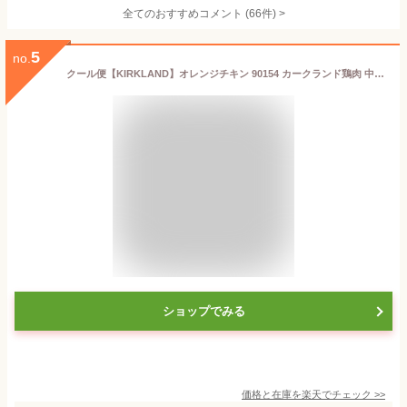
全てのおすすめコメント
(
66
件)
>
5
no.
クール便【KIRKLAND】オレンジチキン 90154 カークランド鶏肉 中華 料理 香辛料 甘じょっぱい 揚げ物 主菜 調理済 味付き 焼肉 ボリューム ホットデリ 惣菜 そうざい レンジ 温めるだけ 手軽 簡単 メイン パーティー おいしい おかず 夕食 大容量 コストコ 食品 通販
ショップでみる
価格と在庫を
楽天
でチェック
>>