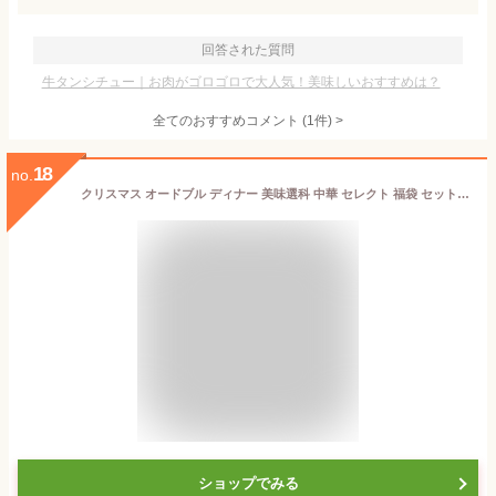
回答された質問
牛タンシチュー｜お肉がゴロゴロで大人気！美味しいおすすめは？
全てのおすすめコメント
(
1
件)
>
18
no.
クリスマス オードブル ディナー 美味選科 中華 セレクト 福袋 セット 詰め合わせ 唐揚げ エビチリ 海老チリ 酢豚 麻婆 餃子 黒酢 肉だんご 焼売 おせち お歳暮 ギフト 御歳暮 の お試し お取り寄せグルメ お取り寄せ ご飯のお供 食べ物 実用的 人気 おかず おつまみ
ショップでみる