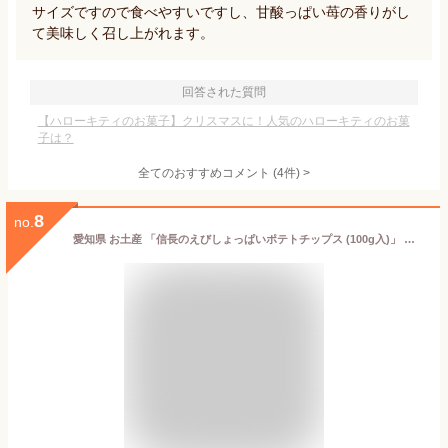
サイズですので食べやすいですし、甘酸っぱい苺の香りがし
て美味しく召し上がれます。
回答された質問
【ハローキティのお菓子】クリスマスに！人気のハローキティのお菓
子は？
全てのおすすめコメント
(
4
件)
>
8
no.
愛知県 お土産 「信長のえびしょっぱいポテトチップス (100g入)」 手土産 常温 日持ち スナック ポテトチップス えび 信長 土産 しょっぱい 名古屋 お菓子 スナック菓子 ポイント消化 あす楽 ご当地お菓子 七五三 お歳暮 おつまみ 地蔵盆 父の日