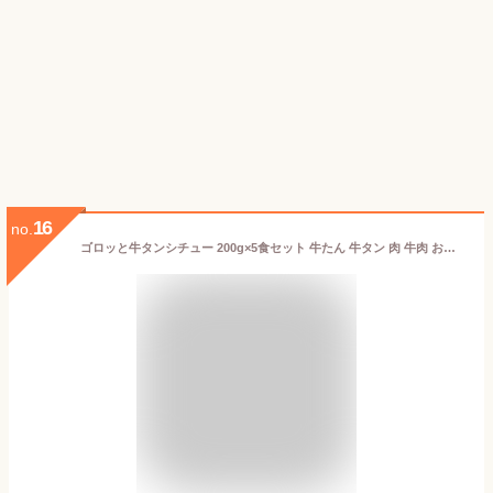
16
no.
ゴロッと牛タンシチュー 200g×5食セット 牛たん 牛タン 肉 牛肉 お歳暮 クリスマス食品 お祝い デミグラスソース 温めるだけ レンジ 冷凍 惣菜 ギフト プレゼント 送料無料 祝い 記念 通販 グルメ 誕生日 内祝