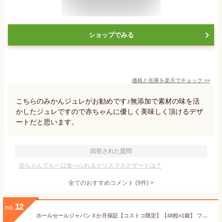
ショップでみる
価格と在庫を
楽天
でチェック
>>
こちらのみかんジュレがお勧めです♪無添加で素材の味を活
かしたジュレですので赤ちゃんに優しく美味しく頂けるデザ
ートだと思います。
回答された質問
赤ちゃんでも一口食べられるクリスマスデザートは？
全てのおすすめコメント
(
9
件)
>
12
no.
ホールセールジャパン３か月保証【コストコ限定】【48粒×1箱】 フェレロ ロシェ(FERRERO ROCHER) T-48 チョコレート 48粒×1箱 大容量 クリスマス ロシェ 上質なチョコレートを使用 カナダ産