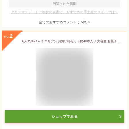
回答された質問
クリスマスデートは彼女の実家で。おすすめの手土産のスイーツは？
全てのおすすめコメント
(
15
件)
>
2
no.
★人気No.1★ チロリアン お買い得セット約40本入り 大容量 お菓子 個包装 小分け 常温 クッキー スイーツ ギフト ばらまき お祝い お礼 職場 お土産 手土産 差し入れ 退職 引越し 焼き菓子 お取り寄せ 福岡 有名 大人気 千鳥屋 ヨックモック
ショップでみる