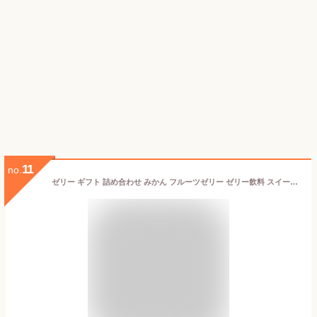
11
no.
ゼリー ギフト 詰め合わせ みかん フルーツゼリー ゼリー飲料 スイーツ パック 5個 無添加 みかんジュレ 和歌山 産 贈答用 誕生日プレゼント 内祝い 結婚祝い 出産祝い 出産内祝い おしゃれ 洋菓子