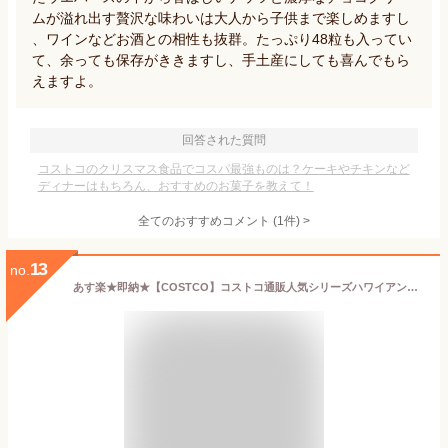
ムが溢れ出す贅沢な味わいは大人から子供まで楽しめますし
、ワインなどお酒との相性も抜群。たっぷり48粒も入ってい
て、余っても保存がききますし、手土産にしても喜んでもら
えますよ。
回答された質問
コストコのクリスマス食品でコスパ最強ものは？ケーキやチキンなど
ディナーはもちろん、おすすめのお菓子を教えて！
全てのおすすめコメント
(
1
件)
>
13
no.
あす楽★即納★【COSTCO】コストコ通販人気シリーズハワイアンサーモンポキ 450g前後（要冷凍）