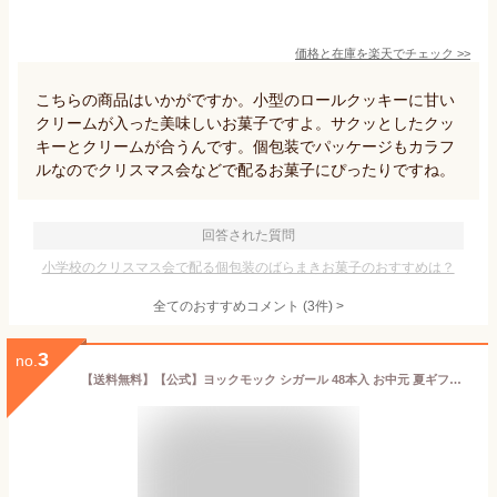
価格と在庫を
楽天
でチェック
>>
こちらの商品はいかがですか。小型のロールクッキーに甘い
クリームが入った美味しいお菓子ですよ。サクッとしたクッ
キーとクリームが合うんです。個包装でパッケージもカラフ
ルなのでクリスマス会などで配るお菓子にぴったりですね。
回答された質問
小学校のクリスマス会で配る個包装のばらまきお菓子のおすすめは？
全てのおすすめコメント
(
3
件)
>
3
no.
【送料無料】【公式】ヨックモック シガール 48本入 お中元 夏ギフト 2026 お盆 お供え 詰め合わせ プレゼント スイーツ ギフト プチギフト クッキー 退職 洋菓子 お菓子 焼き菓子 手土産 個包装 お取り寄せ お礼 お祝い