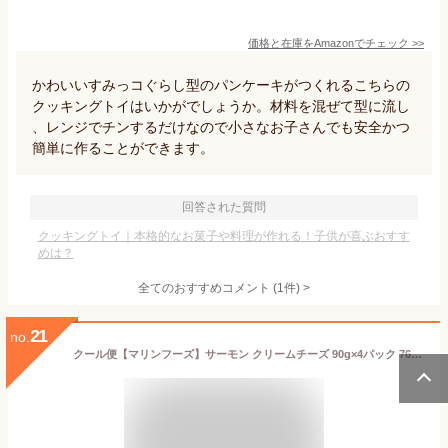
価格と在庫を
Amazon
でチェック
>>
かわいいすみっコぐらし型のパンケーキがつくれるこちらの
クッキングトイはいかがでしょうか。材料を混ぜて型に流し
、レンジでチンするだけなので小さなお子さんでも安全かつ
簡単に作ることができます。
回答された質問
クッキングトイ｜本格的なお菓子や料理が作れる！子供が喜ぶおすす
めは？
全てのおすすめコメント
(
1
件)
>
21
no.
クール便【マリンフーズ】サーモン クリームチーズ 90g×4パック 76471ドレッシング ディップ そうざい 惣菜 おいしい スモーク 鮭 北海道産 チーズ サラダ おつまみ 個包装 アレンジ パン クラッカー 日本製 国産 コストコ 食品 キャラメカフェ 通販 女性 贈り物