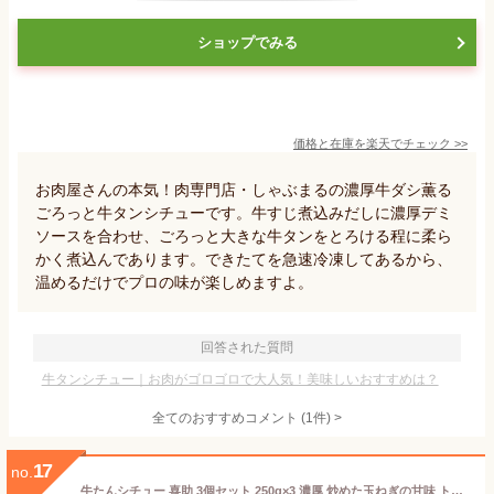
ショップでみる
価格と在庫を
楽天
でチェック
>>
お肉屋さんの本気！肉専門店・しゃぶまるの濃厚牛ダシ薫る
ごろっと牛タンシチューです。牛すじ煮込みだしに濃厚デミ
ソースを合わせ、ごろっと大きな牛タンをとろける程に柔ら
かく煮込んであります。できたてを急速冷凍してあるから、
温めるだけでプロの味が楽しめますよ。
回答された質問
牛タンシチュー｜お肉がゴロゴロで大人気！美味しいおすすめは？
全てのおすすめコメント
(
1
件)
>
17
no.
牛たんシチュー 喜助 3個セット 250g×3 濃厚 炒めた玉ねぎの甘味 トマトの旨み 赤ワインを合わせたソース 煮込み 風味豊か シチュー 牛たんがたっぷり120g キスケ 仙台 宮城 牛タンシチュー お取り寄せ お歳暮 御歳暮