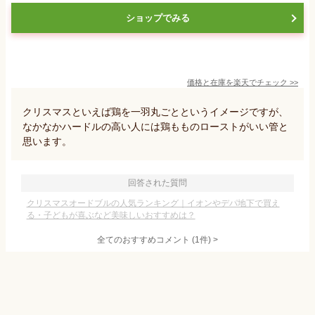
ショップでみる
価格と在庫を
楽天
でチェック
>>
クリスマスといえば鶏を一羽丸ごとというイメージですが、
なかなかハードルの高い人には鶏もものローストがいい管と
思います。
回答された質問
クリスマスオードブルの人気ランキング｜イオンやデパ地下で買え
る・子どもが喜ぶなど美味しいおすすめは？
全てのおすすめコメント
(
1
件)
>