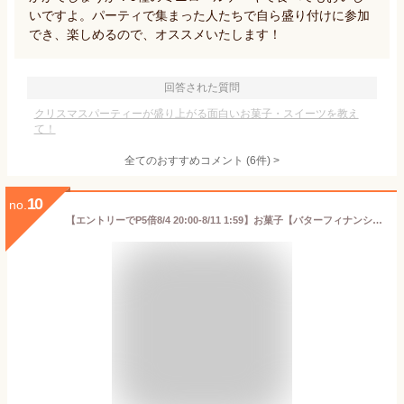
いですよ。パーティで集まった人たちで自ら盛り付けに参加
でき、楽しめるので、オススメいたします！
回答された質問
クリスマスパーティーが盛り上がる面白いお菓子・スイーツを教え
て！
全てのおすすめコメント
(
6
件)
>
10
no.
【エントリーでP5倍8/4 20:00-8/11 1:59】お菓子【バターフィナンシェ4個入】個包装 スイーツ ギフト フィナンシェ 焼き菓子 洋菓子 内祝い お祝い 出産祝い お礼 可愛い 職場 退職 菓子折り ご挨拶 東京 お土産 プレゼント バターバトラー お中元 夏ギフト 暑中見舞い