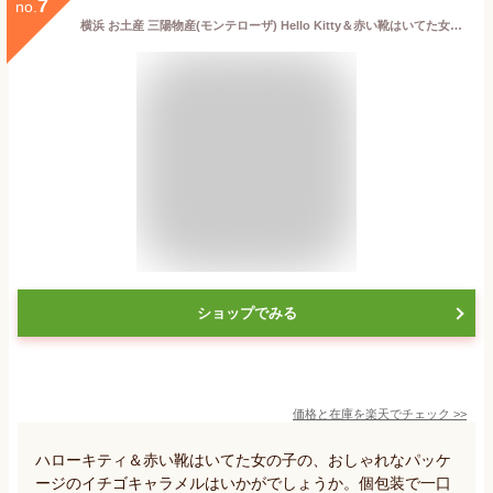
7
no.
横浜 お土産 三陽物産(モンテローザ) Hello Kitty＆赤い靴はいてた女の子イチゴキャラメル10個入 お取り寄せ ギフト 贈答用 お菓子 焼菓子 お年賀 お歳暮 帰省土産 プレゼント お祝い母の日 父の日 ハローキティ キティちゃん
ショップでみる
価格と在庫を
楽天
でチェック
>>
ハローキティ＆赤い靴はいてた女の子の、おしゃれなパッケ
ージのイチゴキャラメルはいかがでしょうか。個包装で一口