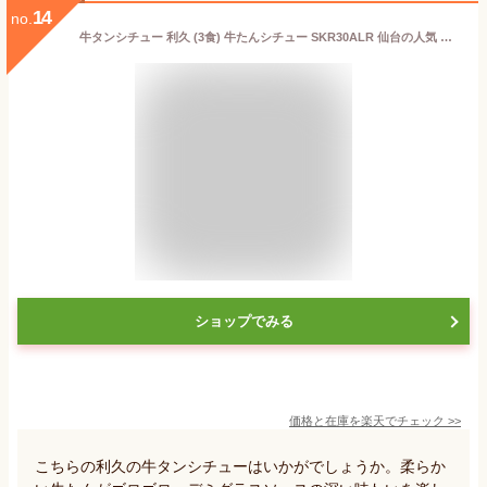
14
no.
牛タンシチュー 利久 (3食) 牛たんシチュー SKR30ALR 仙台の人気 牛たん 店『利久』 送料無料 (ギフト対応不可) (sa)
ショップでみる
価格と在庫を
楽天
でチェック
>>
こちらの利久の牛タンシチューはいかがでしょうか。柔らか