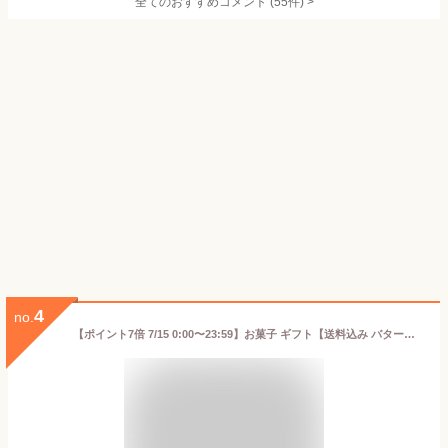
全てのおすすめコメント
(
55
件)
>
4
no.
【ポイント7倍 7/15 0:00〜23:59】お菓子 ギフト【送料込み バターフィナンシェ12個入】 個包装 スイーツ フィナンシェ 焼き菓子 洋菓子 内祝 お祝 出産祝 お礼 おしゃれ 退職 菓子折り ご挨拶 ギフト バターバトラー お供え お中元 御中元 夏ギフト 暑中見舞い