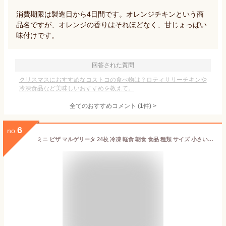
消費期限は製造日から4日間です。オレンジチキンという商
品名ですが、オレンジの香りはそれほどなく、甘じょっぱい
味付けです。
回答された質問
クリスマスにおすすめなコストコの食べ物は？ロティサリーチキンや
冷凍食品など美味しいおすすめを教えて。
全てのおすすめコメント
(
1
件)
>
6
no.
ミニ ピザ マルゲリータ 24枚 冷凍 軽食 朝食 食品 種類 サイズ 小さい 食べきり 冷凍食品 朝ごはん 補食 間食 夜食 時短 手軽 便利 簡単 大容量 パーティー お誕生日 クリスマス 来客 バーベキュー キャンプ アウトドア 温め方 トースター フライパン【Costco コストコ】